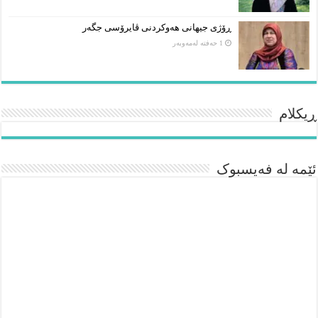
ڕۆژی جیهانی هەوکردنی ڤایرۆسی جگەر
1 حەفتە لەمەوبەر
ڕیکلام
ئێمە لە فەیسبوک