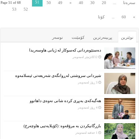
51
سەرەتا
...
20
30
40
«
49
50
Page 51 of 68
53
52
»
60
...
کۆتا
نوێترین
پڕبینەرترین
کۆمێنت
نوسەر
دەستێوەردانی کەسوکار لە ژیانی هاوسەریدا
12كاتژمێر لەمەوبەر
شیردانی سروشتی لەڕوانگەی شەریعەتی ئیسلامەوە
3 ڕۆژ لەمەوبەر
هەگبەکەی بەپڕی کردە شانی نەوەی داهاتوو
4 ڕۆژ لەمەوبەر
بازرگانیکردن بە مرۆڤەوە: (کۆیلایەتیی هاوچەرخ)
1 حەفتە لەمەوبەر