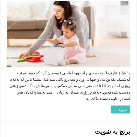
زهنی،
لە
یەکەم
ڕۆژی
منداڵی
ساوا
تا
سێ
ساڵی
و: شانۆ عارف لە زنجیرەی ڕابردوودا باسی ئەوەمان کرد کە دەمانەوێت
گەشتێک بکەین بەناو جیهانی ورد و سەیرو پاکی منداڵدا، ئێستا باس لە یەکەم
ڕۆژی لە ناو دنیادا تا تەمەنی سێ ساڵی دەكەین، سەرەتاش بەگەشەی زهنی
دەست پێدەکەین: -یەکەم ڕۆژی منداڵ لە ژیان منداڵە ساواکەتان هەر
لەسەرەتاوە دەستدەکات بە …
درێژە ...
برنج به‌ شویت