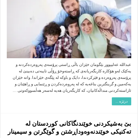
ڕێنمایی
ئایین
عبدالله عەلیپوور بێگومان خێزان باڵی ڕاستى پرۆسەى پەروەردەکردنە و
یەکێک لەو هۆکارە کاریگەریانەى کە ڕاستەوخۆ ڕۆڵی تایبەتى دەبینێ لە
پرۆسەى پەروەردە و فێرکردندا، دایک و باوکە لە پێگەى خێزاندا. واتە خێزان
یەکەمین و گرینگترین بناغەیە کە لە پەروەردەکردن و ڕێنمایی و ڕاهێنان و
ئاراستەکردنی منداڵەکانیان، کە کاریگەریان هەیە لەسەر هەڵسووکەوتی …
درێژە ...
بێ بەشیکردنی خوێندنگاکانی کوردستان لە
تەکنیکی خوێندنەوەوداڕشتن و گوێگرتن و سیمینار