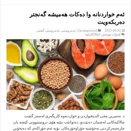
ئه‌م خواردنانه‌ وا ده‌كات هه‌میشه‌ گه‌نجتر
ده‌ربكه‌ویت
2023-06-02
Uncategorized
,
تەندروستى
,
تەندروستى گشتى
لە
لێدوان نووسین ناچالاککراوە
ئه‌م
خواردنانه‌
وا
ده‌كات
هه‌میشه‌
گه‌نجتر
ده‌ربكه‌ویت
د. نه‌سرین محی الدینخواردن و خواردنه‌وه‌ كاریگه‌رى له‌سه‌ر گشت
چالاكیه‌كانى له‌شمان ده‌بێت‌و، ده‌توانێت ببێته‌ هۆى دروستبوونى كێشه‌ یان
چاره‌سه‌ركردنى نه‌خۆشیه‌ جۆراوجۆره‌كان. بۆیه‌ ئه‌م خۆراكه‌ى كه‌ ده‌یخۆین