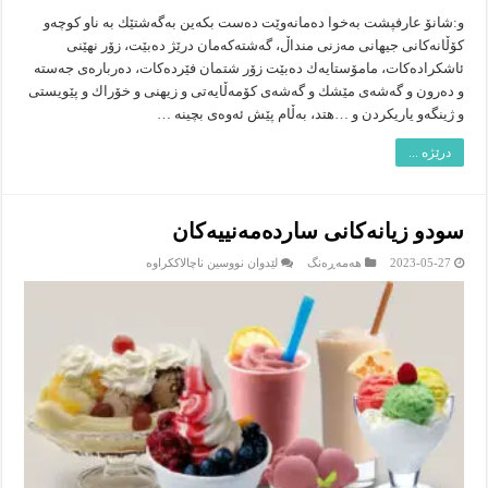
و:شانۆ عارفپشت بەخوا دەمانەوێت دەست بكەین بەگەشتێك بە ناو كوچەو
كۆڵانەكانی جیهانی مەزنی منداڵ، گەشتەكەمان درێژ دەبێت، زۆر نهێنی
ئاشكرادەكات، مامۆستایەك دەبێت زۆر شتمان فێردەكات، دەربارەی جەستە
و دەرون و گەشەی مێشك و گەشەی كۆمەڵایەتی و زیهنی و خۆراك و پێویستی
و ژینگەو یاریكردن و …هتد، بەڵام پێش ئەوەی بچینە …
درێژە ...
سودو زیانه‌كانى سارده‌مه‌نییه‌كان
لە
2023-05-27
هەمەڕەنگ
لێدوان نووسین ناچالاککراوە
سودو
زیانه‌كانى
سارده‌مه‌نییه‌كان