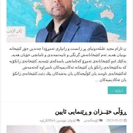
ن.ئارام مجید علىله‌‌دونیاى پڕ زانست و زانیارى ئه‌مڕۆدا چه‌ندین جۆر كتێبخانه‌
بونیان هه‌یه‌, ئه‌م كتێبخانانه‌ش گرنگى و تایبه‌تمه‌ندى و ئامانجى خۆیان هه‌یه‌,
یه‌كێك له‌و كتێبخانانه‌ى ئه‌مڕۆ كه‌ئامانجى باسه‌كه‌ى ئێمه‌یه‌, كتێبخانه‌ى زانكۆیه‌
كه‌ به‌كتێبخانه‌ى زانكۆ یان كتێبخانه‌ ئه‌كادیمیه‌كان ناسراوه‌ كه‌ئه‌مه‌ش
له‌كتێبخانه‌ى ناوه‌ند یان كۆڵیجه‌كان یان به‌شه‌كان پێك دێت.كتێبخانه‌ى زانكۆ
یان ئه‌كادیمیه‌كان …
درێژە ...
ڕۆڵی خێــزان و ڕێنمایی ئایین
لە
2023-05-22
کۆمەڵایەتى
لێدوان نووسین ناچالاککراوە
ڕۆڵی
خێــزان
و