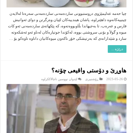
چیا حه‌مه‌ عه‌لیمێژوى دروستبوونى سارده‌مه‌نى:سارده‌مه‌نى سه‌ره‌تا له‌لایه‌ن
چینییه‌كانه‌وه‌ داهێنراوه‌، پاشان هیندییه‌كان لێیان وه‌رگرتن و دواى ئه‌وانیش
فارس و عه‌ره‌ب، تا به‌جیهاندا بڵاوبووه‌ته‌وه‌، كه‌ پێكهاته‌ى سارده‌مه‌نى ئه‌و كات
میوه‌ و گولأ و بۆنى سروشتى بووه‌، له‌كۆندا جوتیاره‌كان له‌ناو ئه‌و ئه‌شكه‌وته‌
سارد و شێدارانه‌ى كه‌ به‌رتیشكى خۆر ناكه‌ون میوه‌كانیان داناوه‌ تاوه‌كو بۆ …
درێژە ...
هاوڕێ و دۆستى واقیعى چۆنه‌؟
لە
2023-05-26
ڕۆشنبیرى
لێدوان نووسین ناچالاککراوە
هاوڕێ
و
دۆستى
واقیعى
چۆنه‌؟