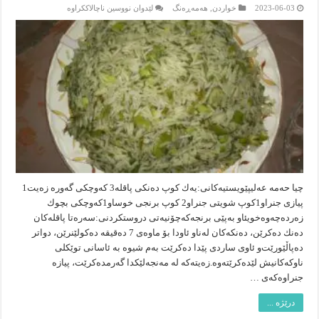
لە
2023-06-03
خواردن
,
هەمەڕەنگ
لێدوان نووسین ناچالاککراوە
برنج
به‌
شویت
چیا حه‌مه‌ عه‌لیپێویستیه‌كانى:یه‌ك كوپ ده‌نكی پاقله‌3 كه‌وچكى گه‌وره‌ زه‌یت1
پیازى جنراو1كوپ شویتى جنراو2 كوپ برنجى خوساو1كه‌وچكی بچوك
زه‌رده‌چه‌وه‌خویئاو به‌پێى برنجه‌كه‌چۆنیه‌تى دروستكردنى:سه‌ره‌تا پاقله‌كان
ده‌نك ده‌كرێن، ده‌نكه‌كان له‌ناو ئاودا بۆ ماوه‌ى 7 ده‌قیقه‌ ده‌كولێنرێن، دواتر
ده‌پاڵێورێت‌و ئاوى ساردی پێدا ده‌كرێت به‌م شیوه‌ به‌ ئاسانى توێكلی
ناوكه‌كانیش لێده‌كرێته‌وه‌.زه‌یته‌كه‌ له‌ مه‌نجه‌لێكدا گه‌رمده‌كرێت، پیازه‌
جنراوه‌كه‌ى …
درێژە ...