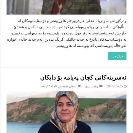
وه‌رگێڕانى: مودریك عه‌لى عارفزۆرجار هاوڕێیه‌تى و دۆستایه‌تییه‌كان له‌
سڵاوێكى ساده‌ و بێ ڕیا و ڕووپامایى كردنه‌وه‌ ده‌ست پێ ده‌كه‌ن و هه‌ندێ
جاریش ئه‌م دۆستایه‌تیانه‌ زۆر قوڵ ده‌بنه‌وه‌، پێویسته‌ بۆ به‌رده‌وامى به‌خشین
به‌ دۆستایه‌تییه‌كان بایه‌خ به‌ چه‌ند خاڵێكى گرنگ بده‌ین، ئه‌م چه‌ند خاڵه‌ى خواره‌
له‌و خاڵه‌ پێویستانه‌ن كه‌ پێویسته‌ له‌ هاوڕێیه‌تى …
درێژە ...
ئه‌سرینه‌كانى كچان په‌یامه‌ بۆ دایكان
لە
2023-05-25
ڕۆشنبیرى
لێدوان نووسین ناچالاککراوە
ئه‌سرینه‌كانى
كچان
په‌یامه‌
بۆ
دایكان