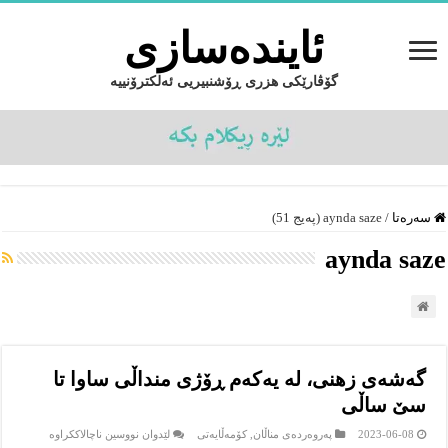
ئایندەسازى
گۆڤارێکی هزری ڕۆشنبیریی ئەلکترۆنییە
سەرەتا
/
aynda saze (پەیج 51)
aynda saze
گەشەی زهنی، لە یەکەم ڕۆژی منداڵی ساوا تا
سێ ساڵی
لە
2023-06-08
پەروەردەى مناڵان
,
کۆمەڵایەتى
لێدوان نووسین ناچالاککراوە
گەشەی