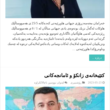
خەرامان محەمەدڕۆژى جیهانى هاوڕێیه‌تى كه‌ده‌كاته‌ 25/5 ى هه‌مووساڵێك
هاوكات له‌گه‌ڵ نزیك بونه‌وه‌ى یادى جیهانى مناڵان له‌ 1 / 6 ى هه‌مووساڵێك
ڕێژه‌یه‌كى كه‌مى هاوڵاتیان ئاگادارى ئه‌ودوو بۆنه‌یه‌ن به‌تایبه‌ت یه‌كه‌میان،
گرێدانى ئه‌م دوویاده‌ لێره‌ وله‌م بابه‌ته‌دا ئاماژه‌یه‌ به‌گرنگى هه‌ردوو یاده‌كه‌
ونزیكییان له‌یه‌كه‌وه‌ له‌لایه‌ك له‌كات وساتى یاده‌كه‌و له‌لایه‌كی تره‌وه‌ له‌ چه‌مك
وناوه‌ڕۆكدا.هاوڕێیه‌تى …
درێژە ...
كتێبخانه‌ى زانكۆ و ئامانجه‌كانى
لە
2023-05-23
ڕۆشنبیرى
لێدوان نووسین ناچالاککراوە
كتێبخانه‌ى
زانكۆ
و
ئامانجه‌كانى