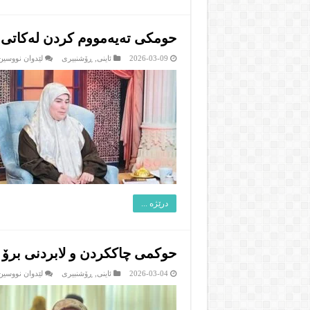
حومکی تەیەمووم کردن لەکاتی 
2026-03-09
ئاینى
,
ڕۆشنبیرى
لێدوان نووسین 
درێژە ...
حوکمی چاککردن و لابردنی برۆ
2026-03-04
ئاینى
,
ڕۆشنبیرى
لێدوان نووسین 