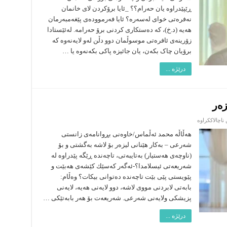
برۆ
ڕێپێدراوە یان حەرام؟؟ _ئایا برۆکردن لای خانمان
نەفرەتی خوای لەسەرە؟ ئایا فەرموودەی پێغەمبەرمان
هەیە (د.خ)، کە دەستکاری کردنی برۆ حەرامە. لەئێستادا
زۆرینەی ئافرەتی موسوڵمان دوو دڵن لەو لایەنەوە کە
برۆیان چاک بکەن، یان جائیزە پاکی بکەنەوە یا …
درێژە ...
زەر
لە
ناچالاککراوە
حوکمی
موولابردنی
هەڵاڵە محمد ئەڵماس/خاوەنی بڕوانامەی زانستی
جەستە
شەرعی – بەكار هێنانی لیزەر بۆ لاشە بەگشتی و بۆ
بەلێزەر
(ناوچەی هەستیار) بەتایبەتی، تاچەندە ڕێگە پێدراوە لە
شەریعەتی ئیسلامدا؟-ئەگەر كەسێك كێشەی هەبێت و
پێویستی پێی بێت تاچەندە دەتوانی بیكات؟ وەڵام:
بابەتی لابردنی مووی لاشە، دوو لایەنی هەیە، لایەنی
پزیشكی ولایەنی شەرعی. شەریعەت بۆ هەر بابەتێكی …
درێژە ...