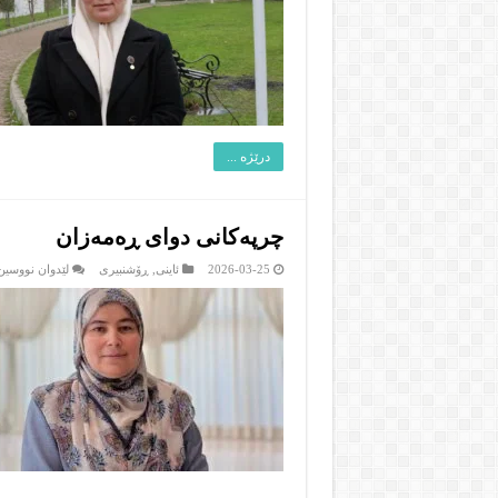
درێژە ...
چرپه‌كانى دواى ڕه‌مه‌زان
2026-03-25
ئاینى
,
ڕۆشنبیرى
لێدوان نووسین 