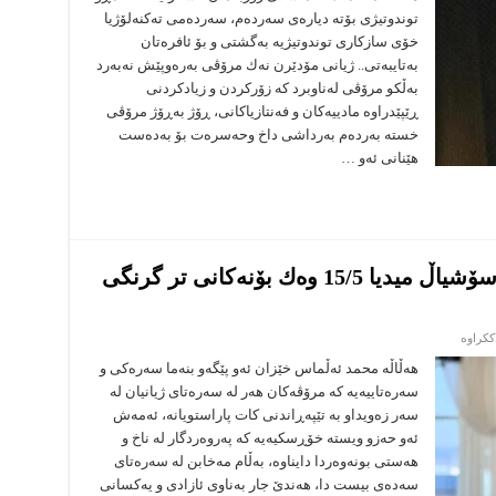
هه‌مه‌چه‌شنه‌كان
توندوتیژى بۆته‌ دیاره‌ى سه‌رده‌م، سه‌رده‌مى ته‌كنه‌لۆژیا
و
تۆڕه‌
خۆى سازكارى توندوتیژیه‌ به‌گشتى و بۆ ئافره‌تان
كۆمه‌ڵایه‌تیه‌كان
به‌تایبه‌تى.. ژیانى مۆدێرن نه‌ك مرۆڤى به‌ره‌وپێش نه‌به‌رد
هۆكارى
زیادبوونى
به‌ڵكو مرۆڤى له‌ناوبرد كه‌ زۆركردن و زیادكردنى
توندوتیژییه‌
ڕێپێدراوه‌ مادییه‌كان و فه‌نتازیاكانى، ڕۆژ به‌ڕۆژ مرۆڤى
خسته‌ به‌رده‌م به‌رداشى داخ وحه‌سره‌ت بۆ به‌ده‌ست
هێنانى ئه‌و …
ڕۆژە نەناسراوەکەی ناو میدیاو سۆشیاڵ میدیا 15/5 وه‌ك بۆنه‌كانى تر گرنگى
لە
ککراوە
ڕۆژە
نەناسراوەکەی
هەڵاڵە محمد ئه‌ڵماس خێزان ئه‌و پێگه‌و بنه‌ما سه‌ره‌كی و
ناو
سه‌ره‌تاییه‌یه‌ كه‌ مرۆڤه‌كان هه‌ر له‌ سه‌ره‌تاى ژیانیان له‌
میدیاو
سۆشیاڵ
سه‌ر زه‌ویداو به‌ تێپه‌ڕاندنى كات پاراستویانه‌، ئه‌مه‌ش
میدیا
ئه‌و حه‌زو ویسته‌ خۆڕسكیه‌یه‌ كه‌ په‌روه‌ردگار له‌ ناخ و
15/5
وه‌ك
هه‌ستى بونه‌وه‌ردا دایناوه‌، بەڵام مەخابن له‌ سەرەتای
بۆنه‌كانى
تر
سه‌ده‌ى بیست دا، هه‌ندێ جار به‌ناوى ئازادى و یه‌كسانى
گرنگى