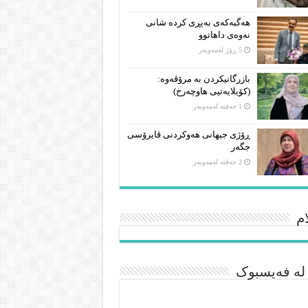
هەگبەکەی بەپڕی کردە شانی
نەوەی داهاتوو
5 ڕۆژ لەمەوبەر
بازرگانیکردن بە مرۆڤەوە:
(کۆیلایەتیی هاوچەرخ)
1 حەفتە لەمەوبەر
ڕۆژی جیهانی هەوکردنی ڤایرۆسی
جگەر
2 حەفتە لەمەوبەر
م
 لە فەیسبوک