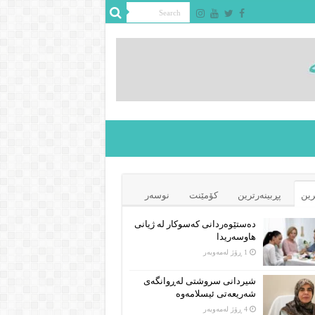
رین
پڕبینەرترین
کۆمێنت
نوسەر
دەستێوەردانی کەسوکار لە ژیانی
هاوسەریدا
1 ڕۆژ لەمەوبەر
شیردانی سروشتی لەڕوانگەی
شەریعەتی ئیسلامەوە
4 ڕۆژ لەمەوبەر