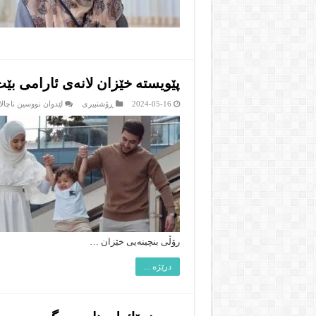
پێویسته‌ خێزان لانه‌ى ئارامى بێ
2024-05-16
ڕۆشنبیرى
لێدوان نووسین ناچالا
رۆڵى بنچینه‌یى خێزان …
درێژە ...