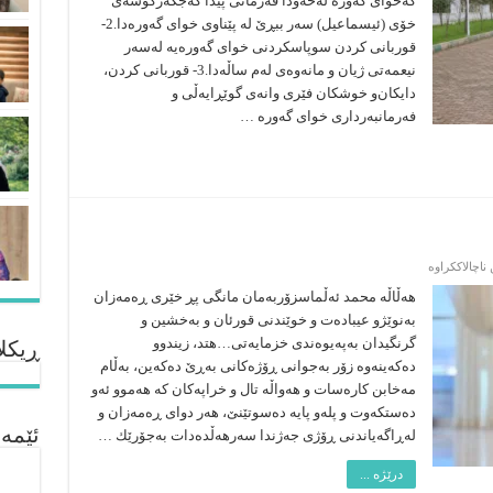
كه‌خواى گه‌وره‌ له‌خه‌ودا فه‌رمانى پێدا كه‌جگه‌رگۆشه‌ى
بۆخۆیان
خۆى (ئیسماعیل) سه‌ر ببڕێ له‌ پێناوى خواى گه‌وره‌دا.2-
بکەن؟
قوربانى كردن سوپاسكردنى خواى گه‌وره‌یه‌ له‌سه‌ر
نیعمه‌تى ژیان و مانه‌وه‌ى له‌م ساڵه‌دا.3- قوربانى كردن،
دایكان‌و خوشكان فێرى وانه‌ى گوێڕایه‌ڵى و
فه‌رمانبه‌رداری خواى گه‌وره‌ …
لە
ناچالاککراوە
چرپه‌كانى
دواى
هه‌ڵاڵه‌ محمد ئه‌ڵماسزۆربه‌مان مانگى پڕ خێرى ڕه‌مه‌زان
ڕه‌مه‌زان
به‌نوێژو عیباده‌ت و خوێندنى قورئان و به‌خشین و
گرنگیدان به‌په‌یوه‌ندى خزمایه‌تى…هتد، زیندوو
ڕیکلا
ده‌كه‌ینه‌وه‌ زۆر به‌جوانى ڕۆژه‌كانى به‌ڕێ ده‌كه‌ین، به‌ڵام
مه‌خابن كاره‌سات و هه‌واڵه‌ تال و خراپه‌كان كه‌ هه‌موو ئه‌و
ده‌ستكه‌وت و پله‌و پایه‌ ده‌سوتێنێ، هه‌ر دواى ڕه‌مه‌زان و
ئێمە
له‌ڕاگه‌یاندنى ڕۆژى جه‌ژندا سه‌رهه‌ڵده‌دات به‌جۆرێك …
درێژە ...