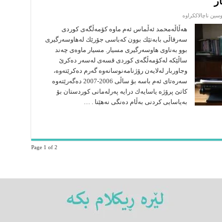
ر
لە
وسین ناچالاککراوە
سه‌رنجێك
له‌
هه‌ڵاڵه‌محمد ئه‌ڵماس ئه‌م ماوه‌ كۆمه‌ڵگه‌ى كوردى
هاوسه‌رگیرى
سه‌رقاڵى بابه‌تێك بوون كه‌باسى جۆرێك له‌هاوسه‌رگیرى
مسیار
بوو به‌ناوى هاوسه‌رگیرى مسیار. مسیار ماوه‌ى چه‌ند
ساڵێكه‌ له‌كۆمه‌ڵگه‌ى كوردى قسه‌ى له‌سه‌ر ده‌كرێ
وجاوربار له‌لایه‌ن رۆژنامه‌نوسانه‌وه‌ گه‌رم ده‌كرێته‌وه‌،
سه‌ره‌تاى ئه‌م باسه‌ بۆ ساڵى 2006-2007 ده‌گه‌رێته‌وه‌
كاتێ پرۆژه‌ یاسایه‌ك درایه‌ په‌رله‌مانى كوردستان بۆ
به‌یاسایى كردنى به‌ڵام ده‌نگى نه‌هێنا . …
Page 1 of 2