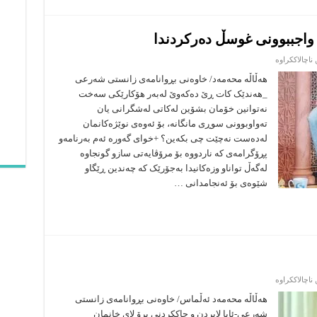
واجببوونی غوسڵ دەرکردندا
لە
ناچالاککراوە
حومکی
تەیەمووم
هەڵاڵە محەمەد/ خاوەنی بڕوانامەی زانستی شەرعی
کردن
_هەندێک کات ڕێ دەکەوێ لەبەر هۆکارێکی سەخت
لەکاتی
واجببوونی
نەتوانین خۆمان بشۆین لەکاتی لەشگرانی یان
غوسڵ
تەواوبوونی سوڕی مانگانە، بۆ ئەوەی نوێژەکانمان
دەرکردندا
لەدەست نەچێت چی بکەین؟ +خوای گەورە ئەم بەرنامەو
پڕۆگرامەی کە ناردووە بۆ مرۆڤایەتی سازو گونجاوە
لەگەڵ تواناو وزەکانیدا بەجۆرێک کە چەندین ڕێگاو
شێوەی بۆ ئەنجامدانی …
لە
ناچالاککراوە
حوکمی
چاککردن
هەڵاڵە محەمەد ئەڵماس/ خاوەنی بڕوانامەی زانستی
و
شەرعی-ئایا لابردن و چاککردنی برۆ لای خانمان
لابردنی