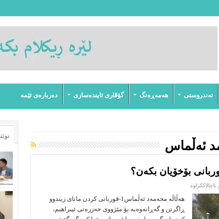
تەندروستى
هەمەڕەنگ
گۆڤارى ئایندەسازى
دەربارەى ئێمە
نوێت
د ئەڵماس
وربانی بۆخۆیان بکەن؟
لە
ناچالاککراوە
(وەڵامەکانی
تۆ)
هەڵاڵە محەمەد ئەڵماس1-قوربانى كردن ماناى زیندوو
ژنان
ڕاگرتن و گه‌ڕانه‌وه‌یه‌ بۆ مێژووى حه‌زره‌تى ئیبراهیم،
دەتوانن
قوربانی