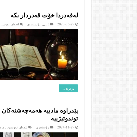
له‌قه‌دردا خۆت قه‌دردار بكه‌
2025-03-27
ئاینى
,
ڕۆشنبیرى
لێدوان نووسین 
درێژە ...
پێدراوه‌ مادییه‌ هه‌مه‌چه‌شنه‌كان
توندوتیژییه‌
2024-11-27
ڕۆشنبیرى
لێدوان نووسین ناچالا