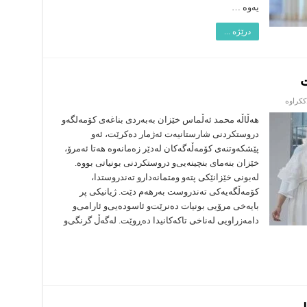
یه‌وه‌ …
نه‌بوو
؟!
درێژە ...
ت
لە
ککراوە
پێویسته‌
خێزان
هه‌ڵاڵه‌ محمد ئه‌ڵماس خێزان به‌به‌ردى بناغه‌ى كۆمه‌لگه‌و
لانه‌ى
دروستكردنى شارستانیه‌ت ئه‌ژمار ده‌كرێت، ئه‌و
ئارامى
بێت
پێشكه‌وتنه‌ى كۆمه‌ڵه‌گه‌كان له‌دێر زه‌مانه‌وه‌ هه‌تا ئه‌مرۆ،
خێزان بنه‌ماى بنچینه‌یى‌و دروستكردنى بونیاتى بووه‌.
له‌بونى خێزانێكى پته‌و ومتمانه‌دار‌و ته‌ندروستدا،
كۆمه‌ڵگه‌یه‌كى ته‌ندروست به‌رهه‌م دێت. ژیانیكى پر
بایه‌خى مرۆیى بونیات ده‌نرێت‌و ئاسوده‌یى‌و ئارامى‌و
دامه‌زراویى له‌ناخى تاكه‌كانیدا ده‌ڕوێت. له‌گه‌ڵ گرنگى‌و