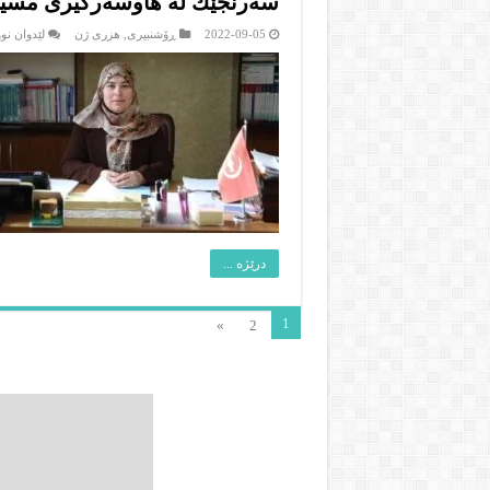
سه‌رنجێك له‌ هاوسه‌رگیرى مسیا
2022-09-05
ڕۆشنبیرى
,
هزرى ژن
لێدوان نو
درێژە ...
1
»
2