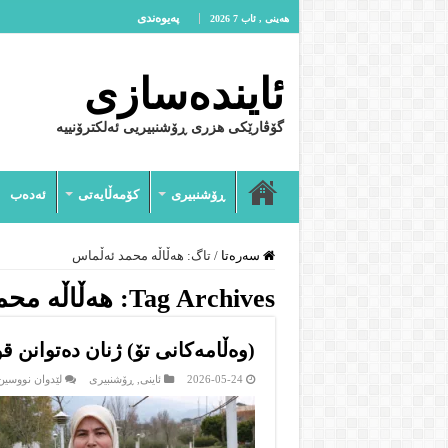
پەیوەندى
هەینی , ئاب 7 2026
ئایندەسازى
گۆڤارێکی هزری ڕۆشنبیریی ئەلکترۆنییە
ڕۆشنبیرى
کۆمەڵایەتى
ئەدەب
سەرەتا
/
تاگ:
هەڵاڵە محمد ئەڵماس
Tag Archives:
هەڵاڵە محم
(وەڵامەکانی تۆ) ژنان دەتوانن ق
2026-05-24
ئاینى
,
ڕۆشنبیرى
لێدوان نووسین 