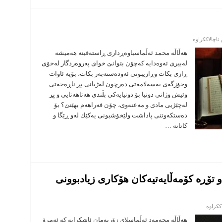
لە
ناچالاککراوە
له‌قه‌دردا
خۆت
هه‌ڵاڵه‌ محمد ئه‌ڵماسباوه‌ڕدارى ڕاسته‌قینه‌ هه‌میشه‌
قه‌دردار
له‌بیرى ئه‌وه‌دایه‌ كه‌چۆن بتوانێ خواى په‌روه‌ردگار له‌خۆى
بكه‌
ڕازی بكات وڕازیبونى ئه‌وده‌سته‌به‌ر بكات، بۆیه‌ ئاوات
وخۆزگه‌ى به‌سه‌لامه‌تى ده‌رچون له‌ژیانى پڕ ناڕه‌حه‌تى
وئیش وژانى دونیا بۆ دونیایه‌كى بڵندى هه‌تاهه‌تایى و پڕ
له‌چێژیى مادى و مه‌عنه‌وى، چۆن فه‌راهه‌م بهێنێ؟ بۆ
ده‌ستكه‌وتنى پاداشت ‌ولێخۆشبونى یه‌كێك له‌و ڕێگا و
كاتانه‌ …
 و تۆڕه‌ كۆمه‌ڵایه‌تیه‌كان هۆكارى زیادبوونى
لە
ککراوە
پێدراوه‌
مادییه‌
هه‌ڵاڵه‌ محەمەد ئەڵماسلاى زۆربه‌مان ئاشكرایه‌ كه‌ ئه‌مڕۆ