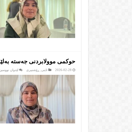
حوکمی موولابردنی جەستە بەلێ
2026-02-28
ئاینى
,
ڕۆشنبیرى
لێدوان نووسین 