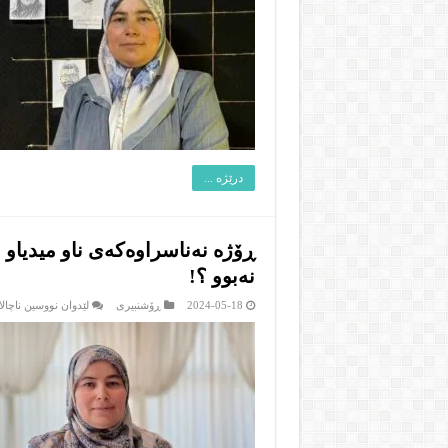
درێژە ...
نه‌بوو ؟!
2024-05-18
ڕۆشنبیرى
لێدوان نووسین ناچالا