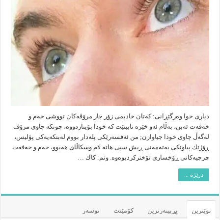
دیاری خوا وه‌رگێڕانی: كه‌تان خادیمی زۆر جار مرۆڤه‌كان تووشی خه‌م و
خه‌فه‌ت ئه‌بن، به‌ڵام ئه‌و خێره‌ نابینێت كه‌ خودا بۆیناردووه‌، چونكه‌ چاوی مرۆڤ
له‌گه‌ڵ چاوی خودا جیاوازن; من ئه‌فسه‌رێكی پله‌دار بووم له‌بنكه‌یه‌كی پۆلیس،
ڕۆژێك پیاوێكی به‌ته‌مه‌نی ڕیش سپی هاته‌ لام وسكاڵای هه‌بوو، خه‌م و خه‌فه‌ت
چرچیه‌كانی ڕۆخساری تۆختركردبوه‌وه‌. وتم: كاك …
درێژە ...
نوێترین
پڕبینەرترین
کۆمێنت
نوسەر