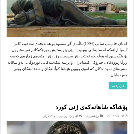
کەتان خادیمی ساڵی (1994)ماڵمان گواسته‌وه‌ بۆ هه‌ڵه‌بجه‌ی شه‌هید، كاتی
كیمیابارانه‌كه‌ له‌ سلێمانی بووم، به‌ پێی پێویستیش چیرۆكه‌كانم نه‌بیستبوون،
بۆ تێگه‌شتن له‌ هه‌ڵه‌بجه‌ ئه‌بێت زۆر ببیستیت زۆر زۆر.. هێنده‌ی ژماره‌ی كه‌سه‌
ڕزگاربووه‌كان، چیرۆكی كیمیاباران و پرسه‌ بێكه‌سه‌كانی ئوردوگا… ئه‌و ساڵانه‌
سه‌ره‌تای‌ نه‌وه‌ده‌كان كه‌ له‌وێ‌ بووین هێشتا كۆڵانه‌كان و شه‌قامه‌كان بۆنی
خه‌رده‌لیان …
درێژە ...
پۆشاكە شاهانەكەی ژنی كورد
لە
2025-03-10
ڕۆشنبیرى
لێدوان نووسین ناچالاککراوە
پۆشاكە
شاهانەكەی
ژنی
كورد