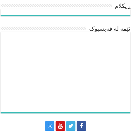
ڕیکلام
ئێمە لە فەیسبوک