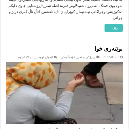
ئه‌و دیوى جه‌نگ.. شه‌ڕو ئاشتیدلاوه‌ر قه‌ره‌داغىله‌ شه‌ڕداڕۆشنایی چاوی دایكم
ده‌كوژێته‌وه‌وچراكانی نیشتیمان كوێراییان دایه‌تله‌شه‌ڕداتاڵ تاڵ كه‌زی درێژ و
جوانی …
درێژە ...
نوێنه‌ری خوا
لە
2022-05-07
چیرۆکى واقعى
,
کۆمەڵایەتى
لێدوان نووسین ناچالاککراوە
نوێنه‌ری
خوا