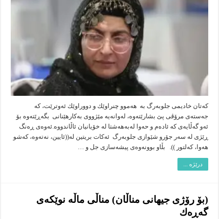
ژنی
كورد
كەتان خادیمی جلوبەرگ بە هەموو چنراوێك و دووراوێك ئەوترێت، كە
جەستەی مرۆڤی پێ بشارێتەوە، لەوانەیە مێژووی بەكارهێنانی بگەڕێتەوە بۆ
ئەو گەڵایەی كە ئادەم و حەوا لەبەهەشتا لە خۆیانیان ئاڵاندووە.ئەوەی ڕەنگ
ڕێژی لە سەر جۆرو شێوازی جلوبەرگ ئەكات بریتین لە((ئایین، نەتەوە، كەشو
هەوا، كەلتور )). بڵاو بوونەوەی پیشەسازی جل و …
درێژە ...
(بۆ رۆژی جیهانی مناڵان) مناڵی ماڵه‌ نوێكه‌ی
گه‌ڕه‌ك