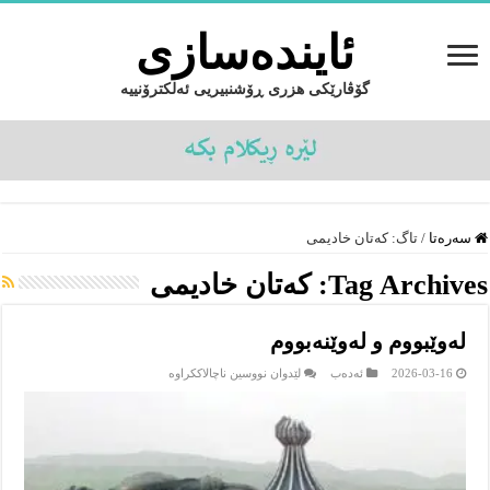
ئایندەسازى
گۆڤارێکی هزری ڕۆشنبیریی ئەلکترۆنییە
سەرەتا
/
تاگ:
کەتان خادیمى
Tag Archives:
کەتان خادیمى
له‌وێبووم و له‌وێنه‌بووم
لە
2026-03-16
ئەدەب
لێدوان نووسین ناچالاککراوە
له‌وێبووم
و
له‌وێنه‌بووم