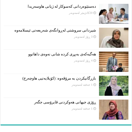
دەستێوەردانی کەسوکار لە ژیانی هاوسەریدا
20كاتژمێر لەمەوبەر
شیردانی سروشتی لەڕوانگەی شەریعەتی ئیسلامەوە
3 ڕۆژ لەمەوبەر
هەگبەکەی بەپڕی کردە شانی نەوەی داهاتوو
4 ڕۆژ لەمەوبەر
بازرگانیکردن بە مرۆڤەوە: (کۆیلایەتیی هاوچەرخ)
1 حەفتە لەمەوبەر
ڕۆژی جیهانی هەوکردنی ڤایرۆسی جگەر
1 حەفتە لەمەوبەر