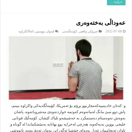
درێژە ...
عه‌وداڵی به‌خته‌وه‌ری
لە
2022-07-06
چیرۆکى واقعى
,
کۆمەڵایەتى
لێدوان نووسین ناچالاککراوە
عه‌وداڵی
به‌خته‌وه‌ری
و: کەتان خادیمییه‌كه‌مجاربوو بڕۆم بۆ ئه‌مریكا، كۆمه‌ڵگه‌یه‌كی واكراوه‌ ببینم،
پاش دوو سێ مانگ له‌مانه‌وه‌م كه‌وتمه‌ خواردنه‌وه‌ی مه‌شروباته‌وه‌، پاشان
به‌وه‌ش نه‌وه‌ستام ده‌ستمكرد به‌ حه‌شیشه‌و تلیاك كێشان. كۆمه‌ڵێك قوتابی
خلیجی بووین به‌یه‌كه‌وه‌، هه‌رچی له‌خراپه‌ بوو بهاتایه‌ به‌مێشكماندا له‌ گوناه و
تاوان ئه‌نجاممان ئه‌دا.. به‌دوای خۆشیا ئه‌گه‌ڕاین نه‌مان ئه‌دۆزیه‌وه‌، تاتووشی