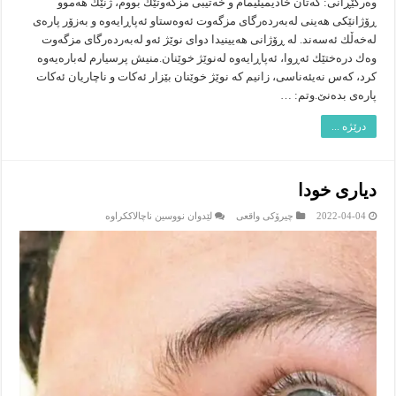
وه‌رگێڕانی: كه‌تان خادیمیئیمام و خه‌تیبی مزگه‌وتێك بووم، ژنێك هه‌موو
ڕۆژانێكی هه‌ینی له‌به‌رده‌رگای مزگه‌وت ئه‌وه‌ستاو ئه‌پاڕایه‌وه‌ و به‌زۆر پاره‌ی
له‌خه‌ڵك ئه‌سه‌ند. له‌ ڕۆژانی هه‌یینیدا دوای نوێژ ئه‌و له‌به‌رده‌رگای مزگه‌وت
وه‌ك دره‌ختێك ئه‌ڕوا، ئه‌پاڕایه‌وه‌ له‌نوێژ خوێنان.منیش پرسیارم له‌باره‌یه‌وه‌
كرد، كه‌س نه‌یئه‌ناسی، زانیم كه‌ نوێژ خوێنان بێزار ئه‌كات و ناچاریان ئه‌كات
پاره‌ی بده‌نێ.وتم: …
درێژە ...
دیاری خودا
لە
2022-04-04
چیرۆکى واقعى
لێدوان نووسین ناچالاککراوە
دیاری
خودا