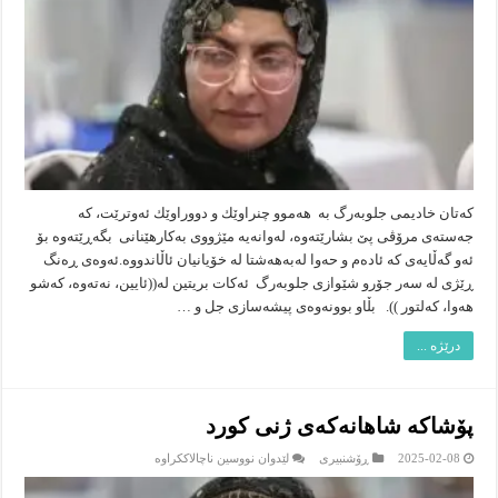
كەتان خادیمی جلوبەرگ بە هەموو چنراوێك و دووراوێك ئەوترێت، كە
جەستەی مرۆڤی پێ بشارێتەوە، لەوانەیە مێژووی بەكارهێنانی بگەڕێتەوە بۆ
ئەو گەڵایەی كە ئادەم و حەوا لەبەهەشتا لە خۆیانیان ئاڵاندووە.ئەوەی ڕەنگ
ڕێژی لە سەر جۆرو شێوازی جلوبەرگ ئەكات بریتین لە((ئایین، نەتەوە، كەشو
هەوا، كەلتور )). بڵاو بوونەوەی پیشەسازی جل و …
درێژە ...
پۆشاكە شاهانەكەی ژنی كورد
لە
2025-02-08
ڕۆشنبیرى
لێدوان نووسین ناچالاککراوە
پۆشاكە
شاهانەكەی