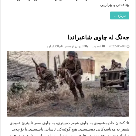
بێتاقه‌تی و بێزاریی …
درێژە ...
جه‌نگ له‌ چاوی شاعیراندا
لە
2022-05-09
ئەدەب
لێدوان نووسین ناچالاککراوە
جه‌نگ
له‌
چاوی
شاعیراندا
ئا: كه‌تان خادیمىئه‌وه‌ى به‌ چاوى شیعر ده‌بینرێ، به‌ چاوى سه‌ر نابینرێ..ئه‌وه‌ى
شیعر به‌ هه‌ناسه‌كانى ده‌یبیستێ، هیچ گوێیه‌كى ئاسایى نایبیستێ..با بۆ چه‌ند
ساتێك ده‌ست بخه‌ینه‌ سه‌ر چاوى بینینى ئاسایى‌و.. له‌ ڕوانینى شیعره‌وه‌ بچینه‌