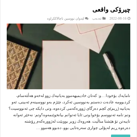
چیرۆكی واقعی
لە
2022-08-16
ئەدەب
لێدوان نووسین ناچالاککراوە
چیرۆكی
واقعی
نامایەك بۆخودا….و: كەتان خادیمیهەموو بەیانیەك زوو لەخەو هەڵئەسام،
كردبوومە عادەت دەستم بەنووسین ئەكرد، چێژم بەو نووسینەم ئەبینی، ئەو
بەیانیە (ڕیم)ی كچم دەرگای ژوورەكەمی كردەوە، وتی دایكە چی ئەنووسیت؟
وتم:نامە ئەنووسم بۆخوا.وتی:ئایا ئەتوانم بیانخوێنمەوە؟وتم: نەخێر ئەوانە
تایبەتن تۆ هێشتا مناڵیت. هەروەك زویر بووبێت لەژوورەكەم ڕۆشتە
دەرەوە.ڕیم لەپۆلی چواری سەرەتایی بوو، دەبوو هەموو …