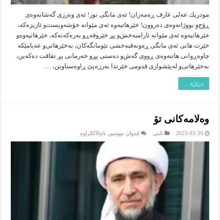
مودریك عه‌لى عارف ڕه‌مه‌زان! ئه‌ى مانگى نور! ئه‌ى وه‌رزى گه‌شانه‌وه‌ى
ڕۆح‌و بووژانه‌وه‌ى ده‌روون! خێرهاتیه‌وه‌ ئه‌ى مێوانه‌ خۆشه‌ویست‌و ئازیزه‌كه‌،
خێرهاتیه‌وه‌ ئه‌ى مێوانه‌ ئارامبه‌خش‌و پڕ خێروفه‌ڕو به‌ره‌كه‌ته‌كه‌، خێرهاتیه‌وه‌‌و
خێرت هانى ئه‌ى مانگى ڕه‌ونه‌قبه‌خشى نێومانگه‌كان، به‌خێرهاتى‌و عه‌یامێكه‌
چاوه‌ڕوانى هاتنه‌وه‌ى ڕووى گه‌ش‌و ده‌ستى پڕو خه‌رمانى پڕ تفاقت ده‌كه‌ین،
به‌خێرهاتى‌و له‌پێشوازى قدومى خێرتدا به‌رزه‌پێ ڕاوه‌ستاوین، …
درێژە ...
وه‌لامه‌كانى تۆ
لە
2023-03-30
ئاینى
لێدوان نووسین ناچالاککراوە
وه‌لامه‌كانى
تۆ