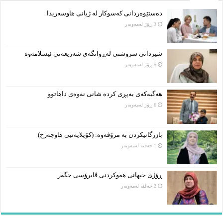
دەستێوەردانی کەسوکار لە ژیانی هاوسەریدا
3 ڕۆژ لەمەوبەر
شیردانی سروشتی لەڕوانگەی شەریعەتی ئیسلامەوە
5 ڕۆژ لەمەوبەر
هەگبەکەی بەپڕی کردە شانی نەوەی داهاتوو
6 ڕۆژ لەمەوبەر
بازرگانیکردن بە مرۆڤەوە: (کۆیلایەتیی هاوچەرخ)
1 حەفتە لەمەوبەر
ڕۆژی جیهانی هەوکردنی ڤایرۆسی جگەر
2 حەفتە لەمەوبەر