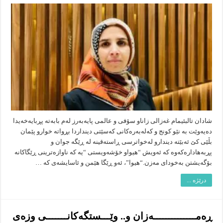
هیوا…
هه‌وێنى
ژیان
و
عیباده‌ت
له‌دیدى
“ئیمام
غه‌زالى”
پایه‌به‌رز
شادان تالبئیمام غه‌زالى زاناو سۆفى و عالمى پایه‌به‌رز له‌م بابه‌ته‌ پڕبایه‌خه‌یدا
ده‌یه‌وێت به‌ نێو كونج و كه‌له‌به‌ره‌كانى كه‌سێتى دینداردا بڕواته‌ خوارو پێمان
بڵێى كێ ئه‌بێته‌ دیندارو له‌خواترسى ڕاسته‌قینه‌ له‌ ڕێگه‌ جوان و
پڕبه‌هاداره‌كه‌وه‌ كه‌ ئه‌ویش “هیواو خۆشه‌ویستى “یه‌ كه‌ ناوازه‌ترینى ڕێگاكانه‌
بۆگه‌یشتن به‌خوداى مه‌زن.“هیوا”، ئه‌و ڕێگا هێمن و ئاسایشه‌ى كه‌ …
درێژە ...
ڕه‌مــــــــــــــه‌زان و.. وێـــستگه‌كانـــــــى وزه‌ى