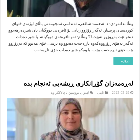
وه‌ڵامدانه‌وه‌ى: د. ئه‌حمه‌د شافعی، ئه‌ندامى ئه‌نجومه‌نى باڵاى لیژنه‌ى فتواى
كوردستان پرسیار: ئه‌گه‌ر ڕۆژوو زیانى بۆ ئافرەتی دووگیان یان شیردەرهه‌بوو،
ده‌توانێت به‌ڕۆژوو نه‌بێت؟؟ وه‌ڵام: ئەو ئافرەتەی دووگیانه‌ یا شیر دەدات
ئەگەر بەهۆی ڕۆژووەکەوە ناڕەحەت دەبوو وە ترسی خۆی هەبوو کە بەڕۆژوو
بێت خۆی ناڕەحەت ببێت، یا وەکو شیر دەدات خۆی ناڕەحەت …
درێژە ...
له‌ڕه‌مه‌زان گۆڕانكارى ڕیشه‌یى ئه‌نجام بده‌
لە
2023-03-29
ئاینى
لێدوان نووسین ناچالاککراوە
له‌ڕه‌مه‌زان
گۆڕانكارى
ڕیشه‌یى
ئه‌نجام
بده‌