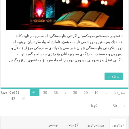
د.ئه‌نوه‌ر حه‌مه‌فه‌ره‌جیه‌كه‌م: ڕاگرتنی هاوسه‌نگی: له‌ سه‌رجه‌م ئایینه‌كاندا
هه‌ندێك په‌رستن و دروشمی تایبه‌ت هه‌ن، ئامانج له‌ پیاده‌كردنیان بریتییه‌ له‌
دروستكردنی هاوسه‌نگی نێوان هه‌ر سێ پێكهاته‌ى سه‌ره‌كی مرۆڤ (ئه‌قڵ و
ده‌روون و جه‌سته‌)، له‌ رێگه‌ى سنووردانان بۆ چێژی جه‌سته‌ و گه‌یشتن به‌
ئاگایی ئه‌قڵ و زیندوویی ده‌روون.دووه‌م: له‌ مادیه‌وه‌ بۆ مه‌عنه‌وی: رۆژووگرتن
…
درێژە ...
40
سەرەتا
...
10
20
30
«
38
39
Page 40 of 51
42
41
»
50
...
کۆتا
نوێترین
پڕبینەرترین
کۆمێنت
نوسەر