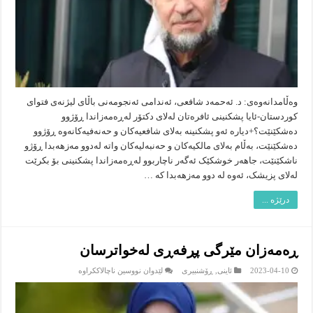
وه‌ڵامدانه‌وه‌ى: د. ئه‌حمه‌د شافعی، ئه‌ندامى ئه‌نجومه‌نى باڵاى لیژنه‌ى فتواى
كوردستان-ئایا پشکنینی ئافرەتان لەلای دکتۆر لەڕەمەزاندا ڕۆژوو
دەشکێنێت؟+دیارە ئەو پشکنینه‌ بەلای شافعیەکان و حەنەفیەکانەوە ڕۆژوو
دەشکێنێت، بەڵام بەلای مالکیەکان و حەنبەلیەکان واتە لەدوو مەزهەبدا ڕۆژو
ناشکێنێت، جاهەر خوشکێک ئەگەر ناچاربوو لەڕەمەزاندا پشکنینى بۆ بکرێت
لەلای پزیشک، ئەوە لە دوو مەزهەبدا کە …
درێژە ...
ڕەمەزان مێرگی پڕفەڕی لەخواترسان
لە
2023-04-10
ئاینى
,
ڕۆشنبیرى
لێدوان نووسین ناچالاککراوە
ڕەمەزان
مێرگی
پڕفەڕی
لەخواترسان