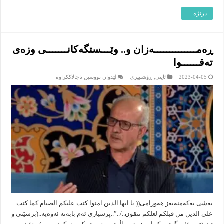
درێژە ...
ڕه‌مــــــــــــــه‌زان و.. وێـــستگه‌كانـــــــى وزه‌ى
ته‌قــــــوا
لە
2023-04-05
ئاینى
,
ڕۆشنبیرى
لێدوان نووسین ناچالاککراوە
ڕه‌مــــــــــــــه‌زان
و..
وێـــستگه‌كانـــــــى
وزه‌ى
ته‌قــــــوا
به‌شی یه‌كه‌منه‌به‌ز هه‌ورامى(( یا ایها الذین امنوا كتب علیكم الصیام كما كتب
على الذین من قبلكم لعلكم تتقون../..”..پرسیارى ئه‌م بابه‌ته‌ ئه‌وه‌یه‌..(برسێتى و