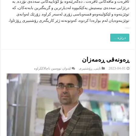
ئافرەت و مافەكانی ئافرەت ، دەگەرێتەوە بۆ كۆتاییەكانی سەدەی نۆزدە, بە
درێژایی سەدەی بیستیش یەكێكبووە لەدیارترین و گرینگترین بابەتەكان، كە
توێژینەوە و لێكۆلینەوەو قسەوباسی زۆری لەسەر كراوە. زۆرێك لەوانەی
توێژینەوەیان لەم بوارەدا كردوە، كەوتونەتە ژێر كاریگەری رۆشنبیری ڕۆژئاوا،
…
درێژە ...
ڕه‌ونه‌قى ڕه‌مه‌زان
لە
2023-04-01
ئاینى
,
ڕۆشنبیرى
لێدوان نووسین ناچالاککراوە
ڕه‌ونه‌قى
ڕه‌مه‌زان