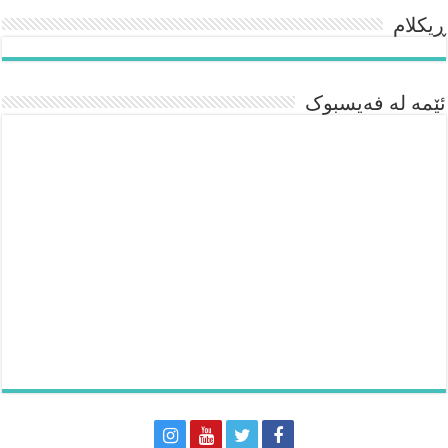
ڕیکلام
ئێمە لە فەیسبوک