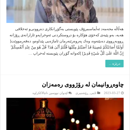
هه‌ڵاڵه‌ محه‌مه‌د ئه‌ڵماسمرۆڤ پێویستى به‌گۆڕانكارى ده‌روونى‌و ئه‌خلاقى
هه‌یه‌، به‌و پێیه‌ى كه‌خۆى هۆكاره‌ بۆ دروستكردنى ئه‌وخراپه‌و ئازارانه‌ى ڕۆژانه‌
ڕووبه‌ڕووى ده‌بێته‌وه‌، وه‌ك په‌روه‌رێنه‌رمان ئاماژه‌یى پێداوه‌و، ده‌فه‌رمووێت[
أَوَلَمَّا أَصَابَتْكُمْ مُصِيبَةٌ قَدْ أَصَبْتُمْ مِثْلَيْهَا قُلْتُمْ أَنَّىٰ هَٰذَا ۖ قُلْ هُوَ مِنْ عِنْدِ أَنْفُسِكُمْ ۗ
إِنَّ اللَّهَ عَلَىٰ كُلِّ شَيْءٍ قَدِيرٌ] ]كه‌واته‌ گۆڕان پێویسته‌ له‌خراپ …
درێژە ...
چاوه‌ڕوانیمان له‌ رۆژووی ره‌مه‌زان
لە
2023-03-27
ئاینى
,
ڕۆشنبیرى
لێدوان نووسین ناچالاککراوە
چاوه‌ڕوانیمان
له‌
رۆژووی
ره‌مه‌زان