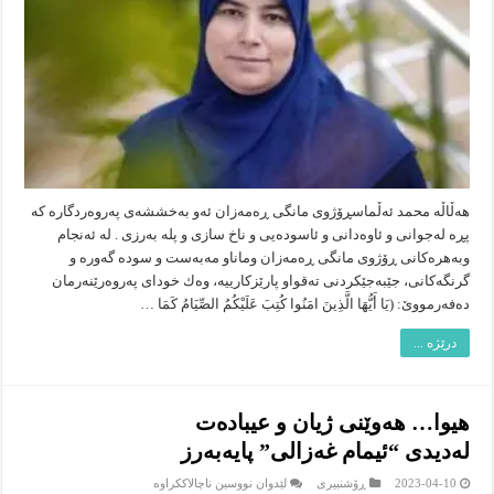
هەڵاڵە محمد ئەڵماسڕۆژوی مانگی ڕەمەزان ئەو بەخششەی پەروەردگارە كە
پڕە لەجوانی و ئاوەدانی و ئاسودەیی و ناخ سازی و پلە بەرزی . لە ئەنجام
وبەهرەكانی ڕۆژوی مانگی ڕەمەزان وماناو مەبەست و سودە گەورە و
گرنگەكانی، جێبەجێكردنی تەقواو پارێزكارییە، وەك خودای پەروەرێنەرمان
دەفەرمووێ‌: (يَا أَيُّهَا الَّذِينَ ا‌مَنُوا كُتِبَ عَلَيْكُمُ الصِّيَامُ كَمَا …
درێژە ...
هیوا… هه‌وێنى ژیان و عیباده‌ت
له‌دیدى “ئیمام غه‌زالى” پایه‌به‌رز
لە
2023-04-10
ڕۆشنبیرى
لێدوان نووسین ناچالاککراوە