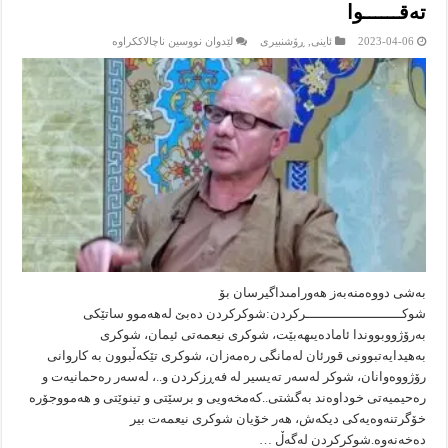
ته‌قــــــوا
لە
2023-04-06
ئاینى
,
ڕۆشنبیرى
لێدوان نووسین ناچالاککراوە
ڕه‌مــــــــــــــه‌زان
و..
وێـــستگه‌كانـــــــى
وزه‌ى
ته‌قــــــوا
به‌شی دووه‌منه‌به‌ز هه‌ورامىداگیرسان بۆ
شوكــــــــــــــــــــــــركردن:شوكركردن ده‌بێ له‌هه‌موو ساتێكى
به‌رۆژووبووندا ئاماده‌یىهه‌بێت، شوكرى نیعمه‌تى ئیمان، شوكرى
به‌هیدایه‌تبوونى قورئان له‌مانگى ره‌مه‌زان، شوكرى تێكه‌ڵبوون به‌ كاروانى
رۆژووه‌وانان، شوكر له‌سه‌ر ته‌یسیر له‌ فه‌ڕزكردن و..، له‌سه‌ر ره‌حمانیه‌ت و
ره‌حیمیه‌تى خوداوه‌ند به‌گشتى..كه‌مخه‌ویى و برسێتى و تینوێتی و هه‌مووجۆره‌
خۆگرتنه‌وه‌یه‌كى دیكه‌ش، هه‌ر خۆیان شوكرى نیعمه‌ت بیر
ده‌خه‌نه‌وه‌.شوكركردن له‌گه‌ڵ …