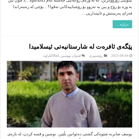
تینوێتى رۆژووگرتن، كه‌ له‌ وزه‌ى رواڵه‌تیى جه‌سته‌ كه‌م ده‌كه‌نه‌وه‌…)، چۆن ببن
به‌ وزه‌ بۆ رۆح و ببن به‌ ته‌زوو بۆ رۆشناییه‌كانى ته‌قوا؟…بۆچى له‌ ره‌مه‌زاندا
فه‌زاى په‌رستش و ئایینداریى …
درێژە ...
پێگەی ئافرەت لە شارستانیەتی ئیسلامیدا
لە
2023-04-04
ڕۆشنبیرى
لێدوان نووسین ناچالاککراوە
پێگەی
ئافرەت
لە
شارستانیەتی
ئیسلامیدا
یوسف صابربە شێوەكی گشتی دەتوانین بڵێین: نوسین و قسە كردن، لە بارەی