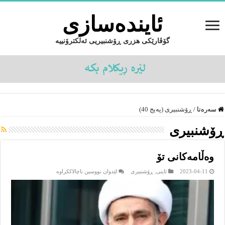
ئایندەسازى
گۆڤارێکی هزری ڕۆشنبیریی ئەلکترۆنییە
سەرەتا
/
ڕۆشنبیرى (پەیج 40)
ڕۆشنبیرى
وەڵامەکانی تۆ
لە
2023-04-11
ئاینى
,
ڕۆشنبیرى
لێدوان نووسین ناچالاککراوە
وەڵامەکانی
تۆ