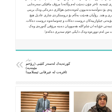
ی ئێمەیە. ئاخر چۆن دەبێت لەم وڵاتەدا مرۆڤ مافێکی سەرەتایی
ەوەی بۆ دەوڵەمەندنەبوون لەوەدەچێ هۆکاری دەرەکی وەک برینی
ری و هتد.. رۆڵیان هەبێت بەڵام بۆ دروستکردی شاری عادیل هیچ
 خۆیەتی جیاوازییەکان دروست دەکات و چەوسانەوە دروست دەکات.
حمەتی خۆیانە
ان شا‌و الله
هەموویان دەبنە مرۆڤی گەورەی وەک
ێت من لەم دوورەوە وەک دایکی خۆم سەیری دەکەم!.
دواتر
كورتەیەك لەسەر كتێبی (ڕۆحم
مێینەیە)