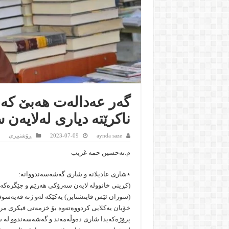
گەر عەدالەت هەبێ کە
ناکرێتە دیاری لەلایە
aynda saze
2023-07-09
ڕۆشنبیرى
م.تەحسین حمە غریب
٭شاری عادیلانە و شاری گەشەسەندووانە:
(کڕینی خانوولە لایەن سەرۆکی هەرێم و جێگرەکەی
(سوزان ئێس فاینشتاین) یەکێکە لەو ژنە فەیەسو
خۆیان یەکلایی کردووەتەوە بۆ خزمەتی فیکری مرۆ
پرۆژەکەیدا شاری دەوڵەمەند و گەشەسەندوو لە شاری