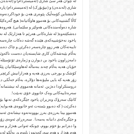
لە نێوان هەر سێ شاری (ئەمیستردام) و (لەندەن) 
شاری (لەندەن) و (نیۆیۆرک) لە (ئەمیستردام) پارە
فاینشتاین کۆمەڵیک پێوەری هەن بۆ جوداکردنەوەی
کاڵا گشتییەکانی بۆ هەموو هاوڵاتیانە( هیچ گەرە
شارە دەوڵەمندەکانی هەولێر و سلێمانی). هەروەه
دەشکێتەوە( لە شارەکانی هەرێم تا هەژارێک لە
یاخود نەخۆشییەکەی هێندە گەشە دەکات چارەسەر
تایبەتەکان هەر زوو چارەسەر دەکرێن و چاک دەبنە
بەڵام بێبەشەکان کاری شایستەیان دەست ناکەوێ
دامەزراوون یاخود بن دیوارن و ژمارەی ئۆتۆمبێل
خۆیان هەیە بەڵام چەند بنەماڵە لەهاوسێکانیان پێ
کۆشک و بورجی بەرزی هەیە و هەزارانیش کرێچی ی
زۆر هەیە کە بایى ملیۆنەها دۆلارە، بەڵام خەڵکی د
دروستکراودا دەژین. ئەمانە هەمووی لە نیشتمانەک
سەرەتاییەکانی وەک خانووی خۆی نەبێت!.
کاتێک سەرۆک وەزیران یاخود جێگرەکەی تەنها بۆ
دەکرێت ( کە دەبوو بێمنەت ئەو خانووەی هەبوایە)
هەموو بینا بەرزەى بەرز بووونەتەوە نیشانەی ئەمە
و جێگرەکەی داننانە بەمەدا . سەرەڕای ئەوەی زۆر
وا دەزانم بۆ خۆم بووم، چونکە ئەوانی هەژار و س
هەم هەژار و هەم سەرکەوتوو ژیاووم و، بەڵکو لە