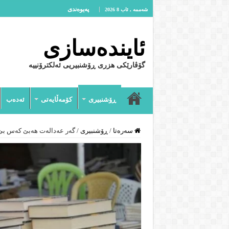
پەیوەندى
شەممە , ئاب 8 2026
ئایندەسازى
گۆڤارێکی هزری ڕۆشنبیریی ئەلکترۆنییە
ڕۆشنبیرى
کۆمەڵایەتى
ئەدەب
سەرەتا
/
ڕۆشنبیرى
/
گەر عەدالەت هەبێ کەس بێ خ