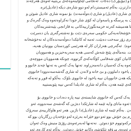
و (نیۆیۆرک) دەکات. ئەنجامی لێکۆڵینەوەکەی بریتییە لەوەی هەرچەند
دارترن، بەڵام ئەمیستردام لەو دوو شارەی دیکە (عادیل)ترە.
 شاری (عادیل) و شاری (دەوڵەمەند). بۆ نمونە شاری عادیل شوێن و
کێک بە پرسگە و پاسەوان لە کۆی شار جودا نەکراوەتەوە وەک گەرەک و
ا هەمیشە کەرتە خزمەتگوزارییەکانی بە قازانجی بێبەشترینەکان
 نەخۆشخانەیەکی حکومی سەرەی دێت بۆ نەشتەرگەری یان دەمرێت
ی زۆر سەخت دەبێت، ئەمە لە کاتێکدا دەوڵەمەندەکان لە نەخۆشخانە
وە) . ئەگەرچی هەزاران کار لە هەرێمی کوردستان بوونیان هەیە،
ت. بنەماڵەی پێنج شەش کەسی هەیە سەربەحیزبن و هەموویان
ەکانیان کۆی شەقامی کۆڵانەکەی گرتووە، چونکە هەموویان مووچەی
کەوە یەک کەسیان دانەمەزراوە. تەنها یەک کەس بە تەنها چەند خانوو و
اخود داماوون و بێ خانە و لانەن. لە شاری گەشەسەندوودا خانووی
یکە هەن خانوویان نییە یاخود لە خانووی بلۆک، بەڵکو لە قوڕ و تەنەکە
ەی ئێمە هەن، بەڵام لە شاری عادیلدا کەس نییە پێویستییە
 یەک کەس کە خانووی شایستەی نییە پارە دەدات و خانووی بۆ
 ئەوە مانای وایە ئێمە لە شارێکدا دەژین کە گەشەی سەندووە، ئەو
ن . بەڵام ئێمە لە شاری (عادیل)دا ناژین. هەر ئەو هاوکارییەی سەرۆک
م پێ خۆش بوو ئەو دوو خێزانە بەرێزە لەو دۆخەیان رزگاریان بوو کە
ەرکەوتووم خۆ دەوێن . نەتەنها لەبەرئەوەی رۆژێ منیش وەک ئەوان
بەرئەوەی مرۆڤە تێکۆشەرەکانم خۆش دەوێت.. بەڵام ئەم کارەی ئەو