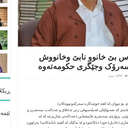
س بێ خانوو نابێ وخانووش
ن سەرۆک وجێگری حکومەتەوە
1,808 بینەر
ڕیکلا
 بۆ دووان لە کچە خوێندکارە سەرکەوتووەکان)
فانەی کە شەپۆلێکی فەیلەسوفی ژنی ئەخلاق و عەدالەت سەنتەرن و
ئێمە
یی. پرۆژەی سەنتەری فاینشتاین (عەدالەتی شاریی)ە کە لە
 (عادیل) جودا دەکاتەوە و لە یەکێک لە کتێبە نایابەکانیدا بەراوورد