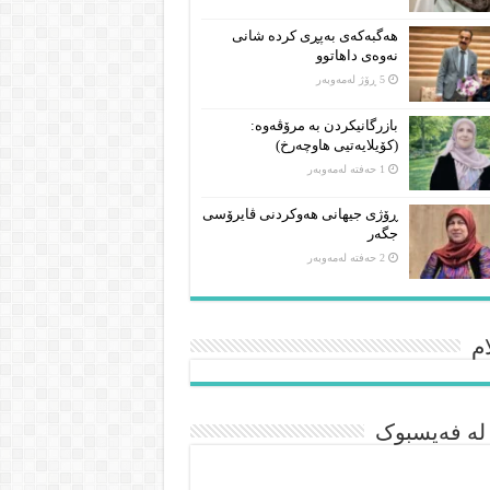
هەگبەکەی بەپڕی کردە شانی
نەوەی داهاتوو
5 ڕۆژ لەمەوبەر
بازرگانیکردن بە مرۆڤەوە:
(کۆیلایەتیی هاوچەرخ)
1 حەفتە لەمەوبەر
ڕۆژی جیهانی هەوکردنی ڤایرۆسی
جگەر
2 حەفتە لەمەوبەر
م
 لە فەیسبوک