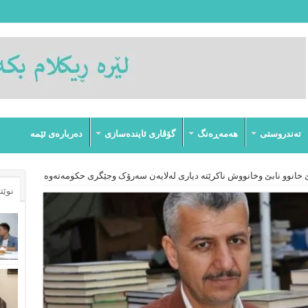
تەندروستى
هەمەڕەنگ
گۆڤارى ئایندەسازى
دەربارەى ئێمە
انوو نابێ وخانووش ناکرێتە دیاری لەلایەن سەرۆک وجێگری حکومەتەوە
نوێت