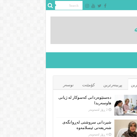
رین
پڕبینەرترین
کۆمێنت
نوسەر
دەستێوەردانی کەسوکار لە ژیانی
هاوسەریدا
2 ڕۆژ لەمەوبەر
شیردانی سروشتی لەڕوانگەی
شەریعەتی ئیسلامەوە
4 ڕۆژ لەمەوبەر