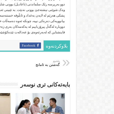
دوو بەرپرسە رێک سلماندنی (ناعادیل) بوونی شار
وەک شوێنی نیشتەجێ بوونی نەبێت. بە تێبینی ئ
پشکی هەرێم لە لایەن بەغداد و ئابڵوقە خستنەسە
بیانوویەکی دەرەکی نییە، چونکە ئەوە دەسەڵات
دووبارە لەگەڵ پیرۆزباییم لە یەکەمەکان بەری زە
فاینشتاین کە لەبەرئەوەی بۆ عەدالەت تێدەکۆش
Facebook
بلاوکردنەوە
پێشوو
گه‌شتن به‌ ئامانج
بابەتەکانى ترى نوسەر