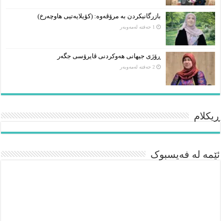
بازرگانیکردن بە مرۆڤەوە: (کۆیلایەتیی هاوچەرخ)
1 حەفتە لەمەوبەر
ڕۆژی جیهانی هەوکردنی ڤایرۆسی جگەر
2 حەفتە لەمەوبەر
ڕیکلام
ئێمە لە فەیسبوک