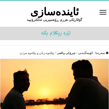
ئایندەسازى
گۆڤارێکی هزری ڕۆشنبیریی ئەلکترۆنییە
سەرەتا
/
کۆمەڵایەتى
/
چیرۆکى واقعى
/
پێکەوە ژیان و پێکەوە مردن