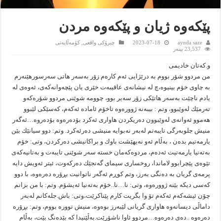
پێکەوە ژیان و پێکەوە مردن
aynda saze
2023-07-18
چیرۆکى واقعى
,
کۆمەڵایەتى
23,537 بینەر
و.کەتان خادیمی
من مردوو شۆر بووم به‌ درێژایی ئه‌م كاره‌م زۆر به‌سه‌ر هاتی سه‌رسورهێنه‌رم
به‌ چاوی خۆم بینیوه‌،چ له‌ نیشانه‌ی عاقیبه‌ت خێری یان پێچه‌وانه‌كه‌ی، ئه‌وه‌ی له‌
یادم ناچێت به‌سه‌ر هاتێكی زۆر سه‌یر بوو، چوومه‌ شوێنی مردوو شۆره‌كه‌و
ته‌رمێك له‌وێبوو، وتم : بیبه‌نه‌ ژووره‌وه‌ تاخۆم ئاماده‌ ئه‌كه‌م، كه‌سێكی لێبوو
هه‌موو ئه‌وانه‌ی له‌وێبوون ده‌ریكردن هاواری ئه‌كرد بۆده‌ره‌وه‌ بۆده‌روه‌…ئه‌گه‌ر
منیش جلوبه‌رگی تایبه‌تم له‌به‌ر نه‌بوایه‌ منیشی ده‌رئه‌كرد. وتم: دوو سیانێك بێن
یارمه‌تیم بده‌ن ، به‌ڵام ئه‌و نه‌یهێشت باوك و براكانیشی ده‌ركردن، وتی: خۆم
به‌ته‌نیا یارمه‌تیت ئه‌ده‌م، مردوه‌كه‌مان خسته‌ سه‌ر شوێنی تایبه‌ت و به‌تانیه‌كه‌ی
تێوه‌ی پێچرابوو لاماندا، روخساری سیمای گه‌نجێك ده‌ركه‌وت، ئیتر ئه‌ویش دایه‌
پرمه‌ی گریان به‌ ده‌نگی به‌رز، وتم كوڕم ئه‌گه‌ر ناتوانیت بڕۆره‌ ده‌ره‌وه‌، با دوو
كه‌سی دیكه‌ بێنه‌ ژووره‌وه‌، وتی: نا…نا..خۆم به‌ته‌نیا ئه‌یشۆم. وتم: با من بزانم
چۆن ئیشه‌كه‌م ئه‌كه‌م تۆ وا بگریت كارم پێناكرێت،وتی: باش.جله‌كانم له‌به‌ر
داماڵی دیسانه‌وه‌ هاواری گریانی لێبه‌رز بوه‌وه‌، منیش تووره‌ بووم، وتم: بڕۆره‌
ده‌ره‌وه‌ ..ده‌ی ده‌ره‌وه‌…مردوو ئاوا ناشۆرێت.به‌ڵێنیدا كه‌ بێده‌نگ بێت، به‌ڵام