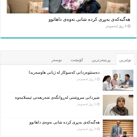
هەگبەکەی بەپڕی کردە شانی نەوەی داهاتوو
6 ڕۆژ لەمەوبەر
نوێترین
پڕبینەرترین
کۆمێنت
نوسەر
دەستێوەردانی کەسوکار لە ژیانی هاوسەریدا
3 ڕۆژ لەمەوبەر
شیردانی سروشتی لەڕوانگەی شەریعەتی ئیسلامەوە
5 ڕۆژ لەمەوبەر
هەگبەکەی بەپڕی کردە شانی نەوەی داهاتوو
6 ڕۆژ لەمەوبەر