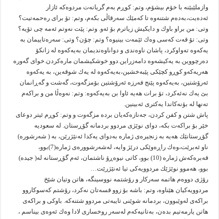
وازملێبێنه‌ با خۆم بیشۆم، وتم: كوڕم به‌م گریانه‌ت مردوه‌كه‌ ئازار
ئه‌ده‌یت،به‌ده‌م شتنه‌وه‌ تا كه‌مێك سه‌رقاڵی بكه‌م، وتم: تۆ برای ره‌حمه‌تیت؟
وتی: من براو باوك و دایكیش زیاترم بۆ ئه‌و. وتم: پێت نه‌وتم ئه‌مه‌ چی تۆیه‌؟
وتی: تۆ قه‌ت كه‌سی وه‌ك ئێمه‌ت بینیوه‌؟ وتم: چۆن؟ وتی: سه‌ره‌تاییمان به‌
یه‌كه‌وه‌ ته‌واوكرد، پاشان ناوه‌ندی و دواناوه‌ندیمان به‌یه‌كه‌وه‌ له‌ زانكۆ
ده‌رچووین.به‌ یه‌كیشه‌وه‌ دامه‌زراین.دوو خوشكیشمان ماره‌كردن.خوای گه‌وره‌
هه‌ریه‌كه‌و كوڕو كچێكی پێبه‌خشین،به‌یه‌كه‌وه‌ له‌ یه‌ك شوقه‌ین، به‌ یه‌كه‌وه‌
ئه‌رۆشتین، به‌یه‌كه‌وه‌ پێنج فه‌رزه‌ ئه‌رۆشتین بۆمزگه‌وت، گه‌شت و گه‌ڕانمان
بێ یه‌ك نه‌ئه‌كرد، تۆ برات هه‌یه‌ ئاوا بن به‌یه‌كه‌وه‌: وتم: نه‌وه‌ڵا من و براكه‌م
ته‌نها له‌ بۆنه‌كاندا یه‌كتری ئه‌بینین.
پاش شتن و كفن كردن، جه‌نازه‌كه‌یان برده‌ مزگه‌وت و وتم: كوڕم ئیتر دوعای
خێر بۆ براكه‌ت بكه‌، دوای نوێژی مردوو بردمانه‌ گۆڕستان. له‌ سعودیه‌
گۆڕستانێك هه‌یه‌ به‌ زنجیره‌ی ژماره‌ به‌دوای یه‌كدا ئه‌نێژرێن، به‌ ( شه‌رشوره‌)
ناو ئه‌برێت،وه‌ك راڕه‌وێكی درێژ وایه‌، له‌شه‌رشووره‌ی ژماره‌(7)بوو،
قه‌بره‌كه‌ش ژماره‌ (10) بوو، كاتی نیوه‌ڕۆ ناشتمان، ئه‌م گۆڕستانه‌ له‌( جیده‌)
بوو، هه‌موو نوێژێك مردوویه‌كی تیا ئه‌نێژرێت…
رۆژی دووه‌م هاتمه‌ سه‌ركار و رۆشتمه‌ نووسینگه‌، هاتن وتیان شێخ
مردوویه‌كیان هێناوه‌، وتم: باشه‌ بۆ زوو قسه‌تان نه‌كرد، رۆشتم كه‌سوكاروو
براكه‌ی له‌وێبوون، بردمانه‌ شوێنی تایبه‌تی مردوو شتنه‌كه‌. باوكی و براكه‌ی
هاتن یارمه‌تیم بده‌ن، به‌تانیه‌كه‌م له‌سه‌ر روخساری لادا وه‌ك ئه‌وه‌ی بیناسم ،