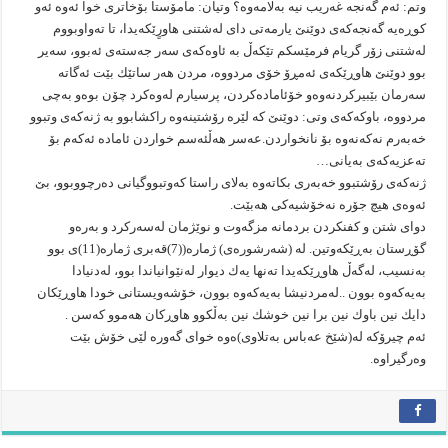
وتم: ئه‌م گه‌نجه‌ غه‌ریب نیه‌ به‌لامه‌وه‌؟ وتیان: مامۆستا بۆخاتری خوا ئه‌وه‌ ئه‌و
كوڕه‌یه‌ گه‌نجه‌كه‌ی دوێنێ یارمه‌تی دای له‌شتنی هاورٍێكه‌یدا، تا ته‌واوبووم
له‌شتنی زۆر گریام فرمێسكم تێكه‌ڵ به‌ ئاوه‌كه‌ی سه‌ر جه‌سته‌ی ئه‌بوو، سه‌یر
بوو دوێنێ هاوڕێكه‌ی ئه‌مڕۆ خۆی مردووه‌، مردن هه‌ر ساتێك بێت ئه‌گاته‌
سه‌رمان بێبیركردنه‌وه‌و خۆئاماده‌كردن، پرسیارم له‌وه‌كرد چۆن بوه‌و به‌چی
مردووه‌، باوكه‌كه‌ی وتی: دوێنێ كه‌ لێره‌ رۆشتینه‌وه‌ راكشابوو به‌ ژنه‌كه‌ی وتبوو
خه‌به‌رم نه‌كه‌نه‌وه‌ بۆ نانخواردن.عه‌سر هه‌ڵئه‌سم خواردن ئاماده‌ ئه‌كه‌م بۆ
ته‌عزیه‌كه‌ی به‌یانی…
ژنه‌كه‌ی رۆشتبوو خه‌به‌ری بكاته‌وه‌ به‌لای راستا كه‌وتبووگیانی ده‌رچووبوو، بێ
ئه‌وه‌ی هیچ جۆره‌ نه‌خۆشیه‌كی هه‌بێت.
دوای شتن و كفنكردن بردمانه‌ مزگه‌وت و نوێژمان له‌سه‌ركرد و به‌ره‌و
گۆڕستان به‌ڕێكه‌وتین. له‌ (شه‌رشوره‌ی) ژماره‌((7)قه‌بری ژماره‌(11)ی بوو
به‌نسیب، له‌گه‌ڵ هاوڕێكه‌یدا ته‌نها یه‌ك دیوار له‌نێوانیاندا بوو، له‌دنیادا
به‌یه‌كه‌وه‌ بوون ..له‌مردنیشا به‌یه‌كه‌وه‌ بوون، خۆشه‌ویستانی خودا هاوڕێكان
دایك نین باوك نین برا نین خوشك نین به‌ڵكوو هاوڕكان هه‌موو كه‌سن .
ئه‌م چیرۆكه‌ له‌(شێخ عه‌باس به‌تلاوی)ه‌وه‌ خوای گه‌وره‌ لێی خۆش بێت
وه‌رگیراوه‌.