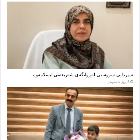
شیردانی سروشتی لەڕوانگەی شەریعەتی ئیسلامەوە
5 ڕۆژ لەمەوبەر