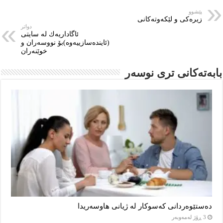
پێشوو
زیرەكی و لێكەوتەكانی
دواتر
ئاگاداریه‌ك له‌ سایتی
(ئاینده‌سازییه‌وه‌)بۆ نووسه‌ران و
خوێنه‌ران
بابەتەکانى ترى نوسەر
دەستێوەردانی کەسوکار لە ژیانی هاوسەریدا
3 ڕۆژ لەمەوبەر