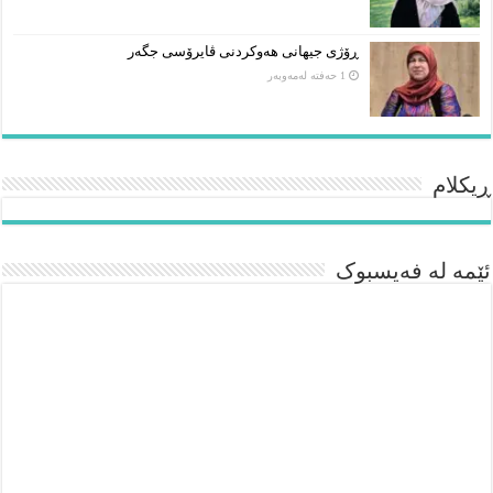
ڕۆژی جیهانی هەوکردنی ڤایرۆسی جگەر
1 حەفتە لەمەوبەر
ڕیکلام
ئێمە لە فەیسبوک