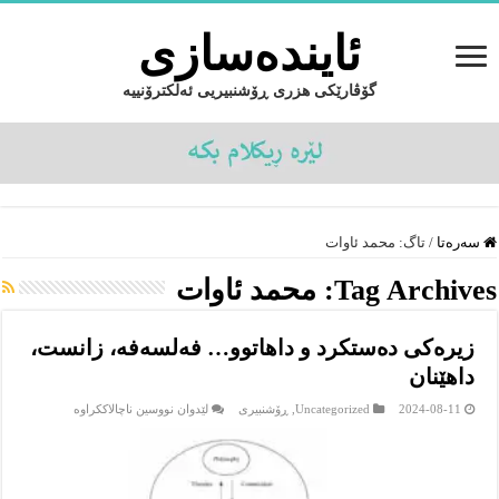
ئایندەسازى
گۆڤارێکی هزری ڕۆشنبیریی ئەلکترۆنییە
سەرەتا
/
تاگ:
محمد ئاوات
Tag Archives:
محمد ئاوات
زیرەکی دەستکرد و داهاتوو… فەلسەفە، زانست،
داهێنان
لە
2024-08-11
Uncategorized
,
ڕۆشنبیرى
لێدوان نووسین ناچالاککراوە
زیرەکی
دەستکرد
و
داهاتوو…
فەلسەفە،
زانست،