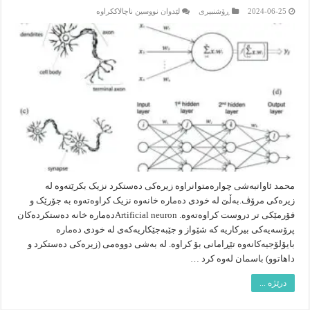
لە
2024-06-25
ڕۆشنبیرى
لێدوان نووسین ناچالاککراوە
زیرەکی
دەستکرد
و
داهاتوو
(زمان)
محمد ئاواتبەشی چوارەمتوانراوە زیرەکی دەستکرد نزیک بکرێتەوە لە
زیرەکی مرۆڤ.بەڵێ لە خودی دەمارە خانەوە نزیک کراوەتەوە بە جۆرێک و
فۆرمێکی تر دروست کراوەتەوە. Artificial neuronدەمارە خانە دەستکردەکان
پرۆسەیەکی بیرکاریە کە شێواز و جێبەجێکاریەکەی لە خودی دەمارە
بایۆلۆجیەکانەوە تێڕامانی بۆ کراوە. لە بەشی دووەمی (زیرەکی دەستکرد و
داهاتوو) باسمان لەوە کرد …
درێژە ...