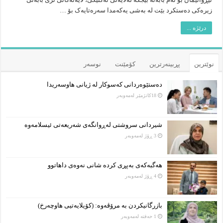
زیرەکی دەستکرد بێت لە بەشی یەکەمدا سەرەتایەک بۆ …
درێژە ...
نوێترین
پڕبینەرترین
کۆمێنت
نوسەر
دەستێوەردانی کەسوکار لە ژیانی هاوسەریدا
18كاتژمێر لەمەوبەر
شیردانی سروشتی لەڕوانگەی شەریعەتی ئیسلامەوە
3 ڕۆژ لەمەوبەر
هەگبەکەی بەپڕی کردە شانی نەوەی داهاتوو
4 ڕۆژ لەمەوبەر
بازرگانیکردن بە مرۆڤەوە: (کۆیلایەتیی هاوچەرخ)
1 حەفتە لەمەوبەر