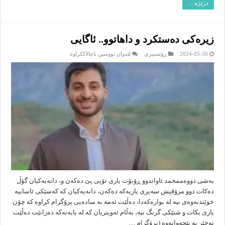
درێژە ...
زیرەکی دەستکرد و داهاتوو.. ئاگایی
لە
2024-05-30
ڕۆشنبیرى
لێدوان نووسین ناچالاککراوە
زیرەکی
دەستکرد
و
داهاتوو..
ئاگایی
بەشی دووەممحمد ئاواتدوو ڕۆبۆت یاری تۆپی پێ دەکەن و، دانەیەکیان گۆڵ
دەکات دوو مرۆڤیش سەیری یاریەکە دەکەن، دانەیەکیان کە کەسێکی ئاساییە
خوێندنەوەی نیە لە بوارەکەدا، دەڵێت ئەمە بە سادەیی پرۆگرام کراوە کە چۆن
یاری بکات و شتێکی گرنگ نیە، بەڵام ئەویتریان کە لە بابەتەکە دەزانێت دەڵێت
نەخێر بە پێچەوانەوە (پڕۆگرام …