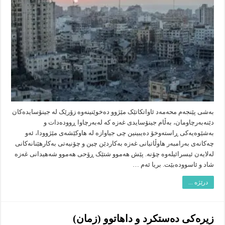
و
داهاتوو…
چەکی
ئەتۆمی
دووەم
یان
زیرەکی
دەستکردی
یەکەم
بەشی پێنجەم محەمەد ئاواتکاتێک مێژوو دەخوێنینەوە زۆرێک لە جینۆسایدەکان
دێنەبەرچاومان، بەڵام جینۆسایدی غەزە کە لەبەرچاوا ڕوودەدات و
بەشێوەیەکی ڕاستەوخۆ دەیبینین چی جیاوازە لە هاوکێشەی مێژوودا، ئەو
چەکانەی بەرامبەر هاوڵاتیانی غەزە بەکاردێن چین و چۆنیەتی بەکارهێنانەکانی
لەلایەن ئیسرائیلەوە چۆنە. پێش هەموو شتێک ڕۆحی هەموو شەهیدانی غەزە
شاد و ئاسوودەبێت. بریا ئەم …
درێژە ...
زیرەکی دەستکرد و داهاتوو (زمان)