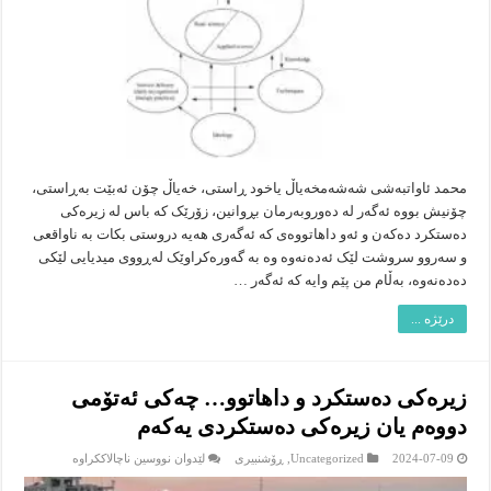
داهێنان
محمد ئاواتبەشی شەشەمخەیاڵ یاخود ڕاستی، خەیاڵ چۆن ئەبێت بەڕاستی،
چۆنیش بووە ئەگەر لە دەوروبەرمان بڕوانین، زۆرێک کە باس لە زیرەکی
دەستکرد دەکەن و ئەو داهاتووەی کە ئەگەری هەیە دروستی بکات بە ناواقعی
و سەروو سروشت لێک ئەدەنەوە وە بە گەورەکراوێک لەڕووی میدیایی لێکی
دەدەنەوە، بەڵام من پێم وایە کە ئەگەر …
درێژە ...
زیرەکی دەستکرد و داهاتوو… چەکی ئەتۆمی
دووەم یان زیرەکی دەستکردی یەکەم
لە
2024-07-09
Uncategorized
,
ڕۆشنبیرى
لێدوان نووسین ناچالاککراوە
زیرەکی
دەستکرد