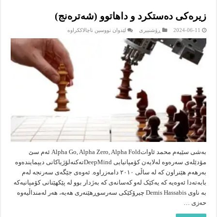
زیرەکی دەستکرد و داهاتوو (شەترەنج)
لە
2024-06-11
ڕۆشنبیرى
لێدوان نووسین ناچالاککراوە
زیرەکی
دەستکرد
و
داهاتوو
(شەترەنج)
بەشی سێیەم محمد ئاواتAlpha Go, Alpha Zero, Alpha Fold ئەم سێ
مۆدێلەی سەرەوە لەلایەن کۆمپانیایی DeepMindتەکنەلۆژیاکانی دیپمایندەوە
بەرهەم هێنراون کە لە ساڵی ٢٠١٠ دامەزراوە. ئەوەی جێگەی سەرنجە لەم
بابەتەدا ئەوەیە کە یەکێک لەو کەسانەی کە بەژدار بوو لە پێکهێنانی کۆمپانیەکە
بە ناوی Demis Hassabis چیرۆکێکی سەرسوڕهێنەری هەیە، هەر لەمنداڵیەوە
حەزی …