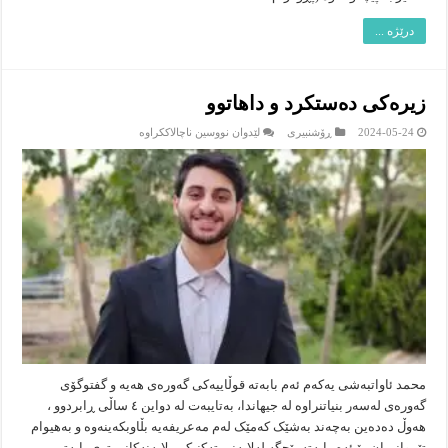
درێژە ...
زیرەکی دەستکرد و داهاتوو
لە
2024-05-24
ڕۆشنبیرى
لێدوان نووسین ناچالاککراوە
زیرەکی
دەستکرد
و
داهاتوو
محمد ئاواتبەشی یەکەم ئەم بابەتە قوڵاییەکی گەورەی هەیە و گفتوگۆی
گەورەی لەسەر بنیاتنراوە لە جیهاندا، بەتایبەت لە دواین ٤ ساڵی ڕابردوو ،
هەوڵ دەدەین بەچەند بەشێک کەمێک لەم مەعریفەیە بڵاوبکەینەوە و بەهیوام
تێڕوانیمان بۆ ئەم بابەتە بێجگە لەلایەنی تەکنیکی، لایەنەکانی تری بابەتی