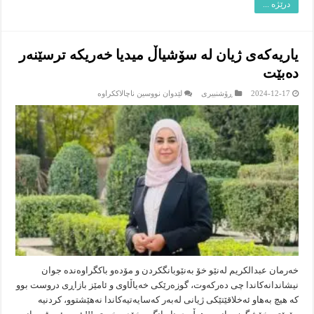
درێژە ...
یاریەکەی ژیان لە سۆشیاڵ میدیا خەریکە ترسێنەر
دەبێت
لە
2024-12-17
ڕۆشنبیرى
لێدوان نووسین ناچالاککراوە
یاریەکەی
ژیان
لە
سۆشیاڵ
میدیا
خەریکە
ترسێنەر
دەبێت
خەرمان عبدالکریم ‎لەنێو خۆ بەنێوبانگکردن و مۆدەو باکگراوەندە جوان
نیشاندانەکاندا چی دەرکەوت، گوزەرێکی خەیاڵاوی و ئامێز بازاڕی دروست بوو
کە هیچ بەهاو ئەخلاقێتێکی ژیانی لەبەر کەسایەتیەکاندا نەهێشتوو، کردنیە