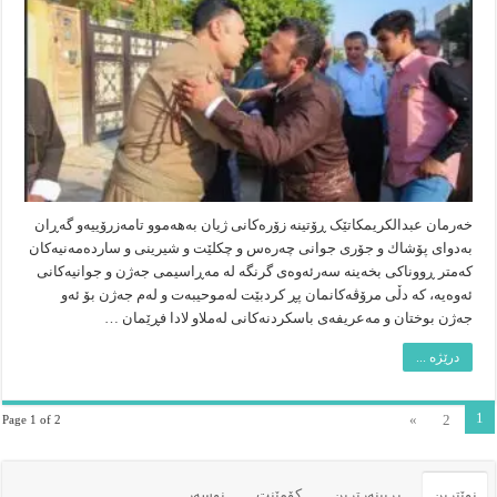
بێت
نەک
پاکڕاگرتنی
دیوارەکان
خەرمان عبدالکریمكاتێک ڕۆتینه‌ زۆره‌كانى ژیان به‌هه‌موو تامه‌زرۆییه‌و گه‌ڕان
به‌دواى پۆشاك و جۆرى جوانى چه‌ره‌س و چكلێت و شیرینى و سارده‌مه‌نیه‌كان
كه‌متر ڕووناكى بخه‌ینه‌ سه‌رئه‌وه‌ى گرنگه‌ له‌ مه‌ڕاسیمى جه‌ژن و جوانیه‌كانى
ئه‌وه‌یه‌، كه‌ دڵى مرۆڤه‌كانمان پڕ كردبێت له‌موحیبه‌ت و له‌م جه‌ژن بۆ ئه‌و
جه‌ژن بوختان و مه‌عریفه‌ى باسكردنه‌كانى له‌ملاو لادا فڕێمان …
درێژە ...
1
»
2
Page 1 of 2
نوێترین
پڕبینەرترین
کۆمێنت
نوسەر