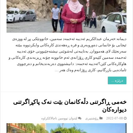
ناوچەکەی
خۆی
دیمانە:خه‌رمان عبدالكریم ئه‌دیبه‌ ئه‌حمه‌د سه‌مین، خاتوونێكی پڕ له‌ ووزه‌ى
ئیجابی بۆ خانمانى ده‌وروبه‌رى و فره‌ ڕه‌هه‌ندی كاره‌كانى وايكردووه‌ ببێته‌
سه‌رنجێك لاى هه‌مووان, به‌تایبه‌تى له‌شوێنی نیشته‌جێبوونى خۆی.ئه‌دیبه‌
ئه‌حمه‌د سه‌مین كێیه‌و كارى ڕۆژانه‌ى ئه‌م خاتوونه‌ چۆنه‌ ڕیزبه‌ندی كاره‌كانى و
هاوكاره‌كانى كێن؟ئه‌دیبه‌ ئه‌حمه‌د: دانیشتووى ده‌ربه‌ندیخانم و ده‌رچووى
ئاماده‌یی بازرگانیم، كارى ڕۆژانه‌م وه‌ك هه‌ر …
درێژە ...
خەمی ڕاگرتنی دڵەکانمان بێت نەک پاکڕاگرتنی
دیوارەکان
لە
2022-07-08
ڕۆشنبیرى
لێدوان نووسین ناچالاککراوە
خەمی
ڕاگرتنی
دڵەکانمان