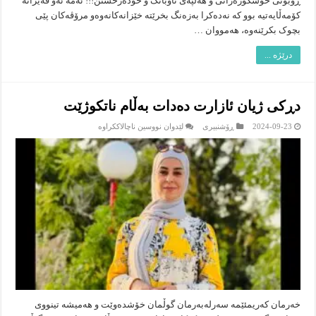
ڕۆبۆتی خۆشگوزەرانی و هەڵپەی ناوبانگ و خۆدەرخستن!!! ئەمە ئەو قەیرانە
کۆمەڵایەتیە بوو کە نەدەکرا بەزەنگ بخرێتە خێزانەکانەوەو مرۆڤەکان پێی
بچوک بکرێنەوە، هەمووان …
درێژە ...
دڕکی ژیان ئازارت دەدات بەڵام ناتکوژێت
لە
2024-09-23
ڕۆشنبیرى
لێدوان نووسین ناچالاککراوە
دڕکی
ژیان
ئازارت
دەدات
بەڵام
ناتکوژێت
خەرمان کەریم‎ئێمە سەرلەبەرمان گوڵمان خۆشدەوێت و هەمیشە تینووی