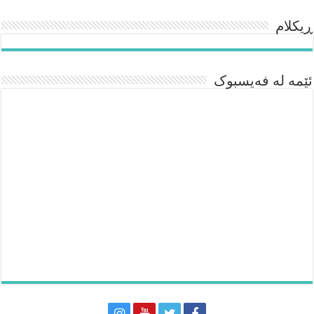
ڕیکلام
ئێمە لە فەیسبوک