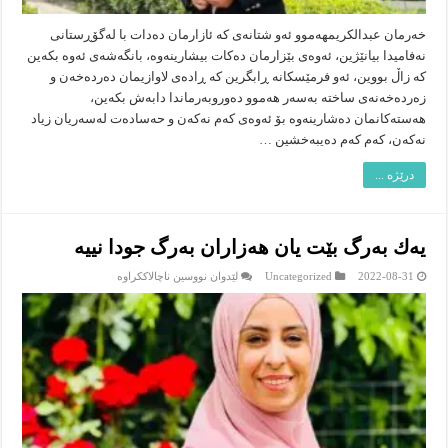
خەرمان عبدالکریم‎هەموو ئەو شتانەی کە ئازارمان دەدات با لەگۆڕستانی
نەفامیدا بیانێژین، ئەوەی بێزارمان دەکات بیشارینەوە، بانگەشەی ئەوە بکەین
کە زاڵ بووین، ئەو فرمێسکانە ڕابگرین کە ڕادەی لاوازیمان دەردەخەن و
زەردەخەنەی ساختە بەسەر هەموو دەوروبەرماندا دابەش بکەین،
هەستەکانمان دەشارینەوە بۆ ئەوەی کەم نەکەن و حەسادەت لەسەریان زیاد
نەکەن، کەم کەم دەیبەخشین …
درێژە ...
یه‌ك به‌رگ بێت یان هه‌زاران به‌رگ جودا نییه‌
لە
2022-08-31
Uncategorized
لێدوان نووسین ناچالاککراوە
یه‌ك
به‌رگ
بێت
یان
هه‌زاران
به‌رگ
جودا
نییه‌