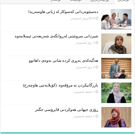
دەستێوەردانی کەسوکار لە ژیانی هاوسەریدا
14كاتژمێر لەمەوبەر
شیردانی سروشتی لەڕوانگەی شەریعەتی ئیسلامەوە
3 ڕۆژ لەمەوبەر
هەگبەکەی بەپڕی کردە شانی نەوەی داهاتوو
4 ڕۆژ لەمەوبەر
بازرگانیکردن بە مرۆڤەوە: (کۆیلایەتیی هاوچەرخ)
1 حەفتە لەمەوبەر
ڕۆژی جیهانی هەوکردنی ڤایرۆسی جگەر
1 حەفتە لەمەوبەر