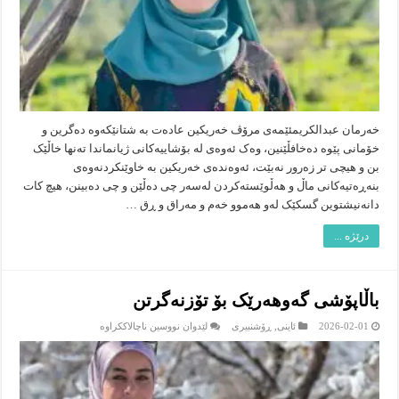
خەرمان عبدالکریم‎ئێمەی مرۆڤ خەریکین عادەت بە شتانێکەوە دەگرین و
خۆمانی پێوە دەخافڵێنین، وەک ئەوەی لە بۆشاییەکانی ژیانماندا تەنها خاڵێک
بن و هیچی تر زەرور نەبێت، ئەوەندەی خەریکین بە خاوێنکردنەوەی
بنەڕەتیەکانی ماڵ و هەڵوێستەکردن لەسەر چی دەڵێن و چی دەبینن، هیچ کات
دانەنیشتوین گسکێک لەو هەموو خەم و مەراق و ڕق …
درێژە ...
باڵاپۆشی گەوهەرێک بۆ تۆزنەگرتن
لە
2026-02-01
ئاینى
,
ڕۆشنبیرى
لێدوان نووسین ناچالاککراوە
باڵاپۆشی
گەوهەرێک
بۆ
تۆزنەگرتن