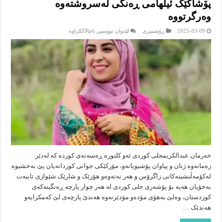
پۆشاکێک ئیلهامی ڕەنگی لەسروشتەوە
وەرگرتووە
لە
2025-03-09
ڕۆشنبیرى
لێدوان نووسین ناچالاککراوە
پۆشاکێک
ئیلهامی
ڕەنگی
لەسروشتەوە
وەرگرتووە
خەرمان عبدالکریمجلی کوردی ئەو کلتورە ڕەسەنەی کوردە کە لەدێر
زەمانەوە ژنان و پیاوان پۆشیویانەو، مۆرکێکی جوانی کوردانەیان پێ بەخشیوە
لەکۆمەڵنشینەکانی زاگرۆس و هەر نەتەوەو هۆزێک و شارێک شێوازی تایبەت
بەخۆیان هەیە بۆ پۆشەری جلی کوردی لە هەر چوار پارچە ڕەنگینەکەی
کوردستان، وەلێ بەهۆی مۆدەو مۆدێرنەوە هەندێ پارچەی لێ کەمکرایەو
هەندێک …