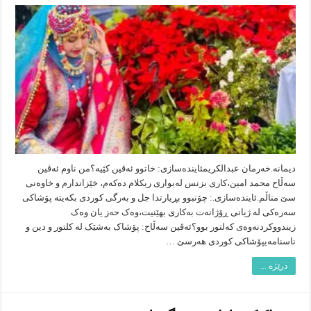
پۆشینی
جلوبەرگی
کوردی
بۆتە
نەریت
لای
گەنجان
دیمانە.خەرمان عبدالکریمئایندەسازی: خاتوو ئەڤین کێیە؟من ناوم ئەڤین
سەڵاح محمد امین،کاری بزنس لەبواری ریکلام دەکەم، خێزاندارم و خاوەنی
سێ مناڵم.ئایندەسازی.: چۆنبوو بڕیارتدا جل و بەرگی کوردی بکەیتە پۆشاکی
سەرەکی لە ژیانی ڕۆژانەت بەکاری بهێنیت،وەک حەز یان وەک
زیندووکردنەوەی کەلتور بوو؟ئەڤین سەڵاح: پۆشاک بەشێک لە کلتور و دین و
ناسنامەیپۆشاکی کوردی هەرسێ …
درێژە ...