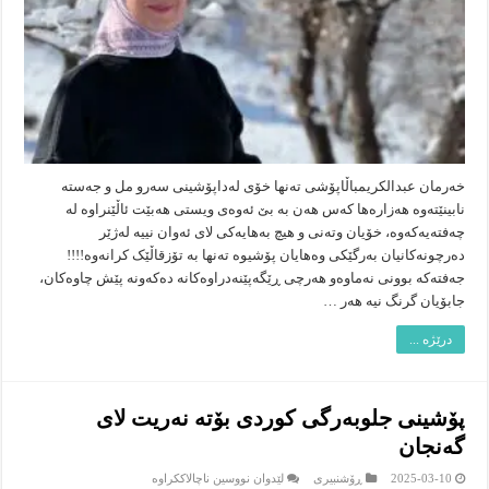
خەرمان عبدالکریم‎باڵاپۆشی تەنها خۆی لەداپۆشینی سەرو مل و جەستە
نابینێتەوە هەزارەها کەس هەن بە بێ ئەوەی ویستی هەبێت ئاڵێنراوە لە
چەفتەیەکەوە، خۆیان وتەنی و هیچ بەهایەکی لای ئەوان نییە لەژێر
دەرچونەکانیان بەرگێکی وەهایان پۆشیوە تەنها بە تۆزقاڵێک کرانەوە!!!!
جەفتەکە بوونی نەماوەو هەرچی ڕێگەپێنەدراوەکانە دەکەونە پێش چاوەکان،
جابۆیان گرنگ نیە هەر …
درێژە ...
پۆشینی جلوبەرگی کوردی بۆتە نەریت لای
گەنجان
لە
2025-03-10
ڕۆشنبیرى
لێدوان نووسین ناچالاککراوە