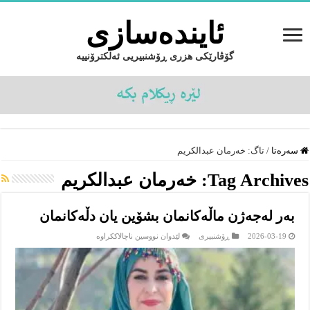
ئایندەسازى
گۆڤارێکی هزری ڕۆشنبیریی ئەلکترۆنییە
سەرەتا
/
تاگ:
خەرمان عبدالکریم
Tag Archives:
خەرمان عبدالکریم
بەر لەجەژن ماڵەکانمان بشۆین یان دڵەکانمان
لە
2026-03-19
ڕۆشنبیرى
لێدوان نووسین ناچالاککراوە
بەر
لەجەژن
ماڵەکانمان
بشۆین
یان
دڵەکانمان