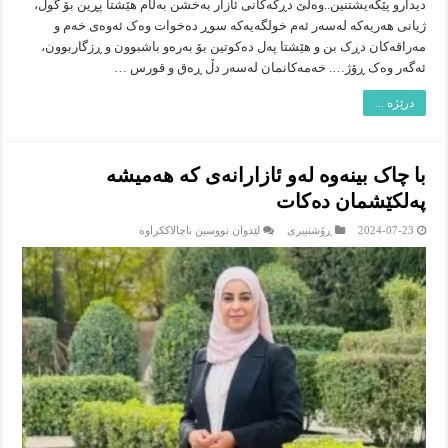
دیدارو پێگەیشتنین..وەلێ دڕکەکانی ئازار بەخشن بەڵام هێشتا پڕین بۆ گوڵ،
ژیانی هەریەکە لەسەر ئەم خولگەیەکە سوڕ دەخوات وەک ئەوەی خەم و
مەراقەکان دڕک بن و هێشتا پەل دەکوتین بۆ بەرەو باشبوون و ڕزگاربوون،
ئەگەر وەک ڕۆژ…. خەمەکانمان لەسەر دڵ ڕەق و قورس …
درێژە ...
با چاک بینەوە لەو ئازارانەی کە هەمیشە
پەلکێشمان دەکات
لە
2024-07-23
ڕۆشنبیرى
لێدوان نووسین ناچالاککراوە
با
چاک
بینەوە
لەو
ئازارانەی
کە
هەمیشە
پەلکێشمان
دەکات