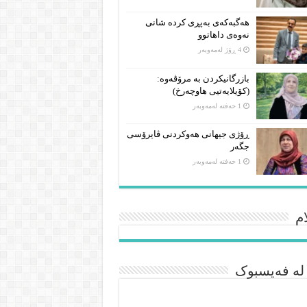
هەگبەکەی بەپڕی کردە شانی
نەوەی داهاتوو
4 ڕۆژ لەمەوبەر
بازرگانیکردن بە مرۆڤەوە:
(کۆیلایەتیی هاوچەرخ)
1 حەفتە لەمەوبەر
ڕۆژی جیهانی هەوکردنی ڤایرۆسی
جگەر
1 حەفتە لەمەوبەر
م
 لە فەیسبوک