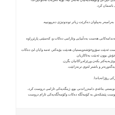
 باسمان کرد.
بەرامبەر بەپیاوان دەکرێت زیاتر توندوتیژی دەروونییە.
ئەندامەکانی هەست بەدڵنیایی وئارامی دەکات و، کەسێتی پارێزراوە
ست ئەبێت سۆزوخۆشەویستیان هەبێت بۆیەکتر، ئەمە وایان لێ دەکات
ۆش بوون ئەبێت بەئاکاریان.
ویستی بناغەی دامەزراندنی بوو، ژینگەیەکی ئارامی دروست کرد،
دروست پێشکەش بە کۆمەڵگە دەکات وکۆمەڵگەیەکی ئارام دروست