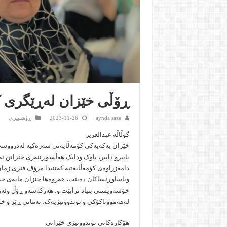
ڕۆڵی خێزان لەڕێگری ک
aynda saze
2023-11-26
ڕۆشنبیرى
گوڵاڵە عبدالعزیز
خێزان یەکەیەکی کۆمەڵایەتی سەرەکیە لەدرووست 
باپیرو داپیر، باوک ودایک هەڵسوڕێنەری خێزانن ئ
دامەزراوەی کۆمەڵایەتیە کەتێیدا مرۆڤ فێری زمان
ویاساوڕێساکان دەبێت، هەروەها خێزان مایەی حەس
خۆشەویستی بنیاد نرابێت و، هەرکەسەو ڕۆڵ وئەر
لەهەمووناکۆکی و توندووتیژیەک، نەمانی ڕێز و
هۆکارەکانی توندووتیژی خێزانی