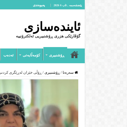
پەیوەندى
پێنجشەممە , ئاب 6 2026
ئایندەسازى
گۆڤارێکی هزری ڕۆشنبیریی ئەلکترۆنییە
ڕۆشنبیرى
کۆمەڵایەتى
ئەدەب
سەرەتا
/
ڕۆشنبیرى
/
ڕۆڵی خێزان لەڕێگری کردنی