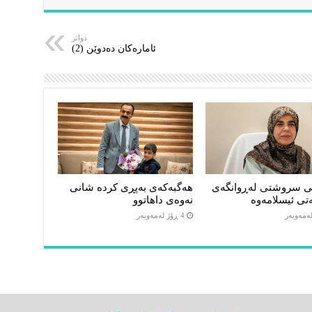
دواتر
ئامارەکان دەدوێن (2)
ی سروشتی لەڕوانگەی
هەگبەکەی بەپڕی کردە شانی
تی ئیسلامەوە
نەوەی داهاتوو
4 ڕۆژ لەمەوبەر