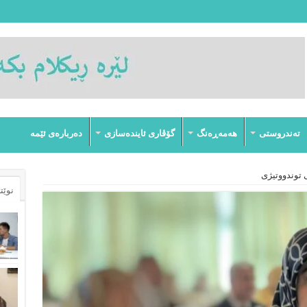
تەندروستى
هەمەڕەنگ
گۆڤارى ئایندەسازى
دەربارەى ئێمە
 توندووتیژی
نوێت