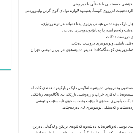
ردەهێنێت لەڕووی کۆمەڵایەتیەوە لاوازە توانای گوێ گرتن ولێبووردنی
ار باوک بۆبەدەس هێنانی بژێوی پەنا دەباتەبەر توندووتیژی،
بێت ولەبەرامبەردا پەنابۆتوندووتیژی دەبات .
 کەلەزۆربەی کۆمەڵگەکاندا هەیەو دەبێتەهۆی خراپی ڕەوشی خێزان
ەستەیی ودەروونی دەبێتەوە لەلایەن دایک وباوکیەوە هەندێ کات لە
تنەوەیان لەکاری خراپ و ڕەوشتی ناڕێک، بێ ئاگالەوەی زیانێکی
ازدەکات باوەڕی بەخۆی نامێنێت پشت بەخۆی نابەستێت و توشی
ەبینێت و کەسێکی توندوتیژی لێ دەردەچێت.
سێ توشی ئەوئافرەتانە دەبێتەوە کەلێوەی نزیکن و لەگەڵی دەژین،
ی خێزانی وکۆمەڵایەتیان لەگەڵ نیە، بۆیە ئافرەت لەناوخێزاندا