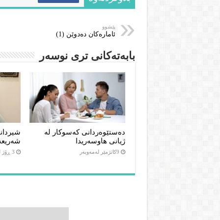
پێشوو
ئامارەکان دەدوێن (1)
بابەتەکانى ترى نوسەر
دەستێوەردانی کەسوکار لە
شیردان
ژیانی هاوسەریدا
شەریعە
9كاتژمێر لەمەوبەر
3 ڕۆژ لەمەوبەر