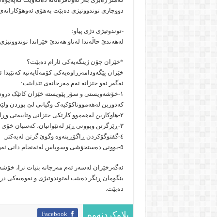
دووچاری توندووتیژی دەبێت بەهۆی ئەوهۆکارانەی
-توندوتیژی دژی پیاو:
لەهەندێ حاڵەتدا لەناو هەندێ خێزاندا توندووتیژی 
*خێزان چۆن ژینگەیەکی ئارام دەبێت؟
خێزان پێگەودامەزراوەیەکی کۆمەڵایەتیە کەتێیدا 
ئەگەر ئەو خێزانە ئەم مەرجانەی تێدابێت:
١-خۆشەویستی و سۆز پێویستە خێزان کاتێک درو
کەدوربن لەهەمووناکۆکیەک وگیانی لێ بوردن ولێخ
٢-هاوکاربن لەهەموو کارێکی خێزانی وتایبەتی وڕاوێژبەیەکتر بکەن وڕێزلەڕاکانیان بگرن.
٣-ڕێزگرتن وبوونی ڕێز لەنێوانیان، کەسیان خۆی بەگەورەتر و باشتر لەوی ترنەزانێت.
٤-گفتوگۆکردن ڕاگۆڕینەوە وگوێ گرتن لەیەکتر.
٥-بوونی دەستخۆشی وسوپاس لەئەنجام دانی ئەرکی ڕۆژانەیاندا.
ئەگەرخێزان لەسەر ئەم مەرجانە بنیات نرا، خۆشە
بێگومان ڕێگر دەبێت لەتوندوتیژی و نەوەیەکی 
دەبێت.
Facebook
بلاوکردنەوە