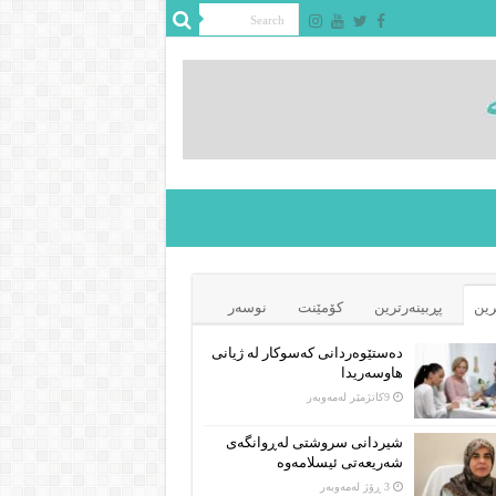
رین
پڕبینەرترین
کۆمێنت
نوسەر
دەستێوەردانی کەسوکار لە ژیانی
هاوسەریدا
9كاتژمێر لەمەوبەر
شیردانی سروشتی لەڕوانگەی
شەریعەتی ئیسلامەوە
3 ڕۆژ لەمەوبەر