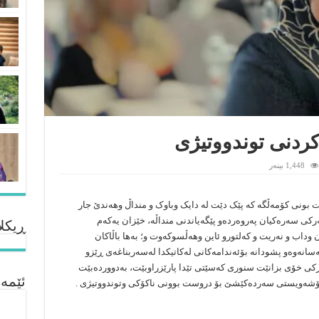
ردنی توندووتیژی
1,448 بینەر
بونی کۆمەڵگە کە پێک دێت لە دایک وباوک و منداڵ وهەندێ جار
ەرکی سەرەکیان پەروەردەو پێگەیاندنی منداڵە، خێزان یەکەم
ڕیکلا
 وداب و نەریت و کەلتورو ئاین وهەڵسوکەوت و؛ بەها باڵاکان
انەوەو پشودانە بۆئەندامەکانی لەکاتیکدا لەسەربناغەی ڕێزو
کی خۆی بزانێت سنوری کەسێتی تێدا پارێزراوبێت، بەدووردەبێت
ئێمە
 خۆشەویستی سەردەکێشێ بۆ دروست بوونی ناکۆکی وتوندووتیژی .