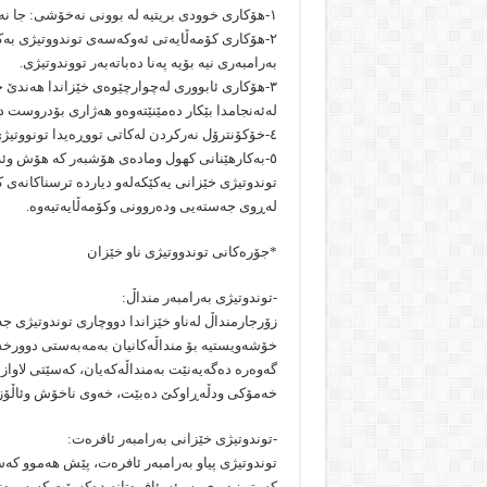
١-هۆکاری خوودی بریتیە لە بوونی نەخۆشی: جا نەخۆشی جەستەیی یا عەقڵی یا دەروونی.
٢-هۆکاری کۆمەڵایەتی ئەوکەسەی توندووتیژی بەکا
بەرامبەری نیە بۆیە پەنا دەباتەبەر تووندوتیژی.
٣-هۆکاری ئابووری لەچوارچێوەی خێزاندا هەندێ ج
لەئەنجامدا بێکار دەمێنێتەوەو هەژاری بۆدروست دە
٤-خۆکۆنترۆل نەرکردن لەکاتی تووڕەیدا تونووتیژی دروست دەکات.
٥-بەکارهێنانی کهول ومادەی هۆشبەر کە هۆش وئەقڵی نامێنی وتوندوتیژی دروست دەبێت.
توندوتیژی خێزانی یەکێکەلەو دیاردە ترسناکانەی
لەڕوی جەستەیی ودەروونی وکۆمەڵایەتیەوە.
*جۆرەکانی توندووتیژی ناو خێزان
-توندوتیژی بەرامبەر منداڵ:
زۆرجارمنداڵ لەناو خێزاندا دووچاری توندوتیژی ج
خۆشەویستیە بۆ منداڵەکانیان بەمەبەستی دوورخس
گەوەرە دەگەیەنێت بەمنداڵەکەیان، کەسێتی لاو
خەمۆکی ودڵەڕاوکێ دەبێت، خەوی ناخۆش وئاڵۆزد
-توندوتیژی خێزانی بەرامبەر ئافرەت:
توندوتیژی پیاو بەرامبەر ئافرەت، پێش هەموو کە
کەمتر زەبری بەر ئەوئافرەتانە دەکەوێت کەپەیوەند