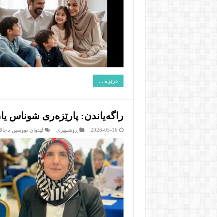
درێژە ...
راگەیاندن: پارێزەری شوناس یان
2026-05-16
ڕۆشنبیرى
لێدوان نووسین ناچالا