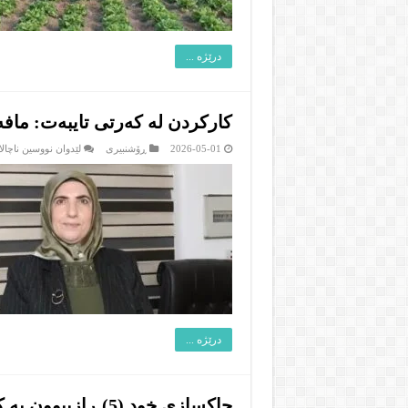
درێژە ...
کارکردن لە کەرتی تایبەت: مافە
2026-05-01
ڕۆشنبیرى
لێدوان نووسین ناچالا
درێژە ...
چاکسازی خود (5) ڕازیبوون بە کەم و کوڕیمان