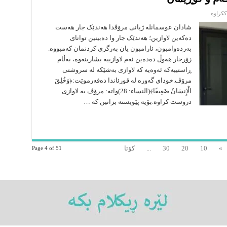
لە
ککراوە
چاکسازی
خود
شادان عوسمانلە ژیانی مرۆڤدا هەندێک جار هەست
(5)
دەکەین لاوازین؛ هەندێک جار وا دەبینین توانای
ڕازیبوون
بە
بەردەوامبون، ئارامبون یان بەرگری کردنمان کەمبووە.
کەم
و
زۆرجار هەوڵ دەدەین ئەم لاوازییە بشارینەوە، بەڵام
کوڕیمان
ڕاستییەکە ئەوەیە کە لاوازی بەشێکە لە سروشتی
مرۆڤ.خودای گەورە لە قورئاندا دەفەرموێت:﴿وَخُلِقَ
الْإِنسَانُ ضَعِيفًا﴾(النساء: 28)واتە: مرۆڤ بە لاوازی
دروست کراوە.بۆیە پێویستە بزانین کە …
»
10
20
30
...
کۆتا
Page 4 of 51