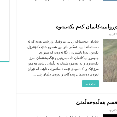
لە
ککراوە
چاکسازی
خود
شادان عوسمانلە ژیانی مرۆڤدا، زۆر شت هەیە کە لە
(7)
دەستماندا نییە. ئەگەر ناتوانین هەموو شتێک کۆنترۆڵ
…
ئاستی
بکەین، ئەوا باشترین ڕێگا ئەوەیە کە سنوری
چاوەڕوانییەکانمان
کەم
چاوەڕوانیەکانمان دادەبەزینین و تێگەیشتنمان بەرز
بکەینەوە
بکەینەوە. واتە: هەموو شتێک بە دڵمان نابێت، هەموو
مرۆڤێک وەک ئەوەی ئێمە دەمانەوێت نابێت.لە نێوان
ئەوەی دەستمان پێدەگات و ئەوەی دڵمان پێی …
درێژە ...
لە
ککراوە
چاکسازی
خود