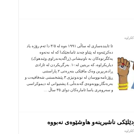
لە
ککراوە
ڕۆژى
ئازادى
ئا:ئایندەسازی لە ساڵى ١٩٩١ ەوە لە ٣/٥ دا ئەم رۆژە یاد
رۆژنامەگەری
دەکرێتەوە لە پێناو چەند ئامانجێکدا کە لە نەتەوە
یەکگرتوەکان بە ناونیشانى (ڕاگەیەندراوى وێندهوک)
دیاریکراوە، کە بریتین لە:-١. بەرگریکردن لە ئازادی
ڕادەربڕین وەک مافێکی بنەڕەتی.٢.پاراستنی
ڕۆژنامەنووسان لە توندوتیژی.٣.پێشخستنی شەفافیەت و
بەرەنگاربوونەوەی گەندەڵی.٤.پشتیوانی لە دیموکراسی
و سەروەری یاسا.ئامارەکان دواى ٣٥ ساڵ …
ێلێکی ناشیرینەو هاوشێوەی نەبووە
لە
ککراوە