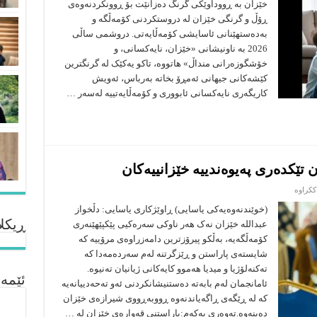
خێزان بە ڕووداوێکی گرنگ دەزانێت بۆ ڕوونکردنەوەی
سەرەتایی:
بنەمای
ڕۆڵ و گرنگی خێزان لە دروستکردنی کۆمەڵگە و
گەشەپێدانی
بەدەستهێنانی ئاسایشى کۆمەڵایەتی. دروشمی ساڵی
کۆمەڵایەتی
لە
2026 بە ناونیشانی «خێزان، نایەکسانی، و
جیهانێکی
نایەکساندا
خۆشگوزەرانی منداڵ» هاتووە، تاکو یەکێک لە گرنگترین
کێشەکانی جیهانی ئەمڕۆ بخاتە بەرباس، ئەویش
کاریگەری نایەکسانی ئابووری و کۆمەڵایەتییە لەسەر …
 تێکدەری پەیوەندییە خێزانییەکان
لە
ککراوە
راگەیاندن:
پارێزەری
(خوێندنەوەیەکی یاسایی) ڕاوێژکاری یاسایی: دڵخواز
شوناس
ڕیکلا
عبداللە خێزان نەک هەر ناوکی سەرەکیی پێکپێهێنەری
یان
تێکدەری
کۆمەڵگەیە، بەڵکو پیرۆزترین دامەزراوەی مرۆییە کە
پەیوەندییە
شایستەی پاراستن و ڕێزگرتنە لەم سەردەمەدا کە
خێزانییەکان
تەکنەلۆژیا و میدیا هەموو کایەکانی ژیانیان تەنیوە.
ئێمە
ئامانجمان لەم بابەتە دەستنیشانکردنی ئەو تەحەدییانەیە
کە لە ڕێگەی ڕاگەیاندنەوە ڕووبەڕووی شیرازەی خێزان
دەبنەوە.تەوەری یەکەم:پاراستنی قەوارەی خێزان لە …