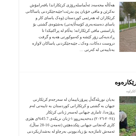
دواکەوتنی
موچەی
هەڵاڵە محەمەد ئەڵماسلەڕۆژی کرێکاراندا بافەرامۆش
کریکاران
نەکرێن و مافی خۆیان پێ بدرێت!جێبەجێکردنی یاساکانی
مۆدێلێکی
ناشیرینەو
کرێکاران لە هەرێمی کوردستان (وەک یاسای کار و
هاوشێوەی
یاسای دەستەبەری کۆمەڵایەتی) بەشێوەی گشتی بۆ
نەبووە
پاراستنی مافی کرێکارانە؛ بەڵام لە پراکتیکدا تا
ڕادەیەکی زۆر کێشە و کەموکورتی هەیە و گرفت
دروست دەکات، وەک:ـ جێبەجێکردنی یاساکان لاوازە
بەتایبەتی لە کەرتی …
رێکارەوە
لە
ککراوە
ئاماری
جیهانی
بەیان نوریلەگەڵ پیرۆزباییمان لە سەرجەم کرێکارنى
لەبارەی
جیهان بە گشتى و کرێکارانى کوردستان بە تایبەتى لەم
ژنانی
کرێکارەوە
ڕۆژەدا، ئاماری جیهانی لەسەر ژنانی کرێکار
(٢٠٢٤-٢٠٢٦) دەخەینەڕوو:١-ژنان نزیکەی 45.7%ی هێزی
کاری گەنجانی جیهانی پێکدەهێنن (تەمەن 16-28 ساڵ)،
ئەمەش ئاماژەیە بۆ زیادبوونی بەرچاو لە بەشداریکردنی