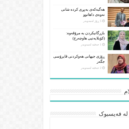
هەگبەکەی بەپڕی کردە شانی
نەوەی داهاتوو
5 ڕۆژ لەمەوبەر
بازرگانیکردن بە مرۆڤەوە:
(کۆیلایەتیی هاوچەرخ)
1 حەفتە لەمەوبەر
ڕۆژی جیهانی هەوکردنی ڤایرۆسی
جگەر
2 حەفتە لەمەوبەر
م
 لە فەیسبوک