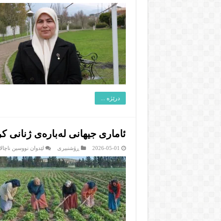
درێژە ...
ئاماری جیهانی لەبارەی ژنانی ک
2026-05-01
ڕۆشنبیرى
لێدوان نووسین ناچالا