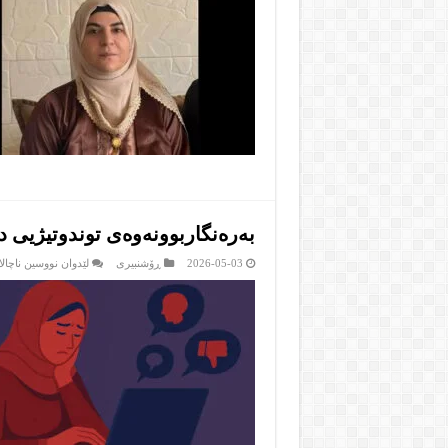
بەرەنگاربوونەوەی توندوتیژیی د
2026-05-03
ڕۆشنبیرى
لێدوان نووسین ناچالا