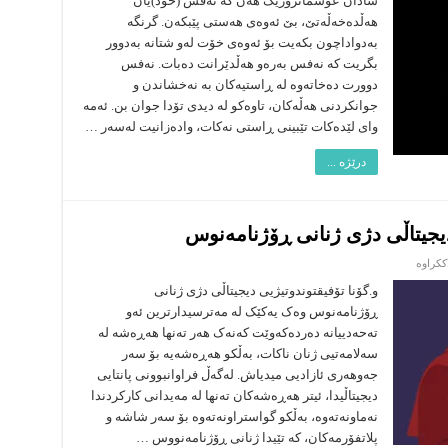
شادان عوسمانزۆرێک هەن کە نەفس (خود)یان
(6)
هەڵدەخەڵەتێ، بێ ئەوەی هەستی پێبکەن. گرنگە
چۆن
بزانم
بەدواداچون بکەیت بۆ ئەوەی خۆت لەو شتانە بەدوور
نەفسم
هەڵدەخەڵەتێ
بگریت کە نەفس بەرەو هەڵدێرانت دەبات. نەفس
دوورت دەخاتەوە لە ڕاستیەکان بە نەخشاندن و
جوانکردنی هەڵەکان، تاوەکو لە دیدی تۆدا جوان بن. ئەمە
وای لێدەکات تێبینی ڕاستی نەکات، وادەزانیت لەسەر …
درێژە ...
یجیتاڵی دژی ژنانی ڕۆژنامەنوس
لە
ککراوە
بەرەنگاربوونەوەی
توندوتیژیی
و.گۆنا تۆفیقتوندوتیژیی دیجیتاڵی دژی ژنانی
دیجیتاڵی
ڕۆژنامەنوس وەک یەکێک لە مەترسیدارترین ئەو
دژی
ژنانی
تەحەدییانە دەردەکەوێت کەنەک هەر تەنها هەڕەشە لە
ڕۆژنامەنوس
سەلامەتیی ژنان ناکات، بەڵکو هەڕەشەیە بۆ سەر
جەوهەری ئازادیی میدیاش. لەگەڵ فراوانبوونی پانتایی
دیجیتاڵیدا، ئیتر هەڕەشەکان تەنها لە مەیدانی کارکردندا
نەماونەتەوە، بەڵکو گواستراونەتەوە بۆ سەر شاشە و
پلاتفۆرمەکان، کە تێیدا ژنانی ڕۆژنامەنووس …