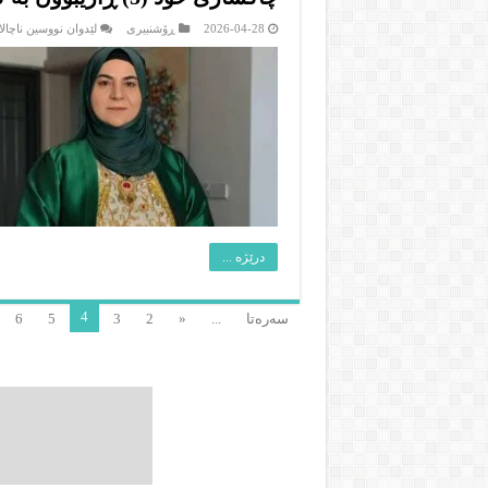
2026-04-28
ڕۆشنبیرى
لێدوان نووسین ناچالا
درێژە ...
4
سەرەتا
...
«
2
3
5
6