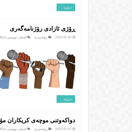
درێژە ...
ڕۆژى ئازادى رۆژنامەگەری
2026-05-03
ڕۆشنبیرى
لێدوان نووسین ناچالا
درێژە ...
دواکەوتنی موچەی کریکاران مۆد
2026-05-02
ڕۆشنبیرى
لێدوان نووسین ناچالا