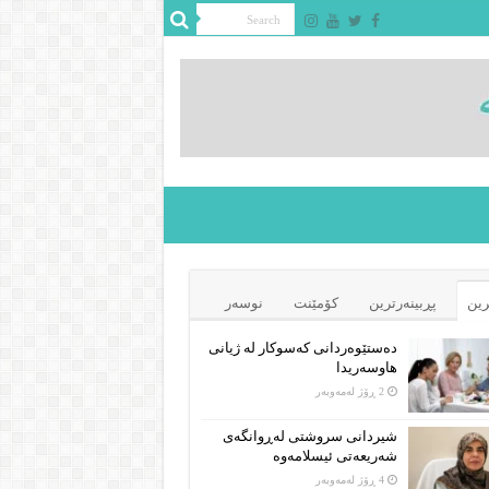
رین
پڕبینەرترین
کۆمێنت
نوسەر
دەستێوەردانی کەسوکار لە ژیانی
هاوسەریدا
2 ڕۆژ لەمەوبەر
شیردانی سروشتی لەڕوانگەی
شەریعەتی ئیسلامەوە
4 ڕۆژ لەمەوبەر