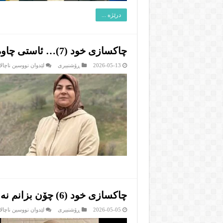
درێژە ...
چاکسازی خود (7)… ئاستی چاوەڕوانییەکانمان کەم بکەینەوە
2026-05-13
ڕۆشنبیرى
لێدوان نووسین ناچالا
چاکسازی خود (6) چۆن بزانم نەفسم هەڵدەخەڵەتێ
2026-05-05
ڕۆشنبیرى
لێدوان نووسین ناچالا