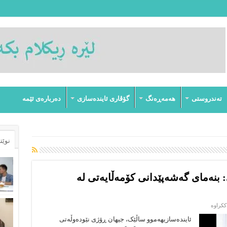
تەندروستى
هەمەڕەنگ
گۆڤارى ئایندەسازى
دەربارەى ئێمە
نوێت
 بنەمای گەشەپێدانی کۆمەڵایەتی لە
لە
ککراوە
خێزان
و
ئایندەسازیهەموو ساڵێک، جیهان ڕۆژی نێودەوڵەتی
وەبەرهێنانی