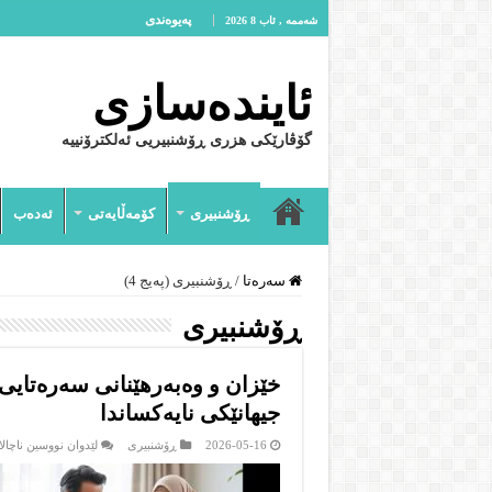
پەیوەندى
شەممە , ئاب 8 2026
ئایندەسازى
گۆڤارێکی هزری ڕۆشنبیریی ئەلکترۆنییە
ڕۆشنبیرى
کۆمەڵایەتى
ئەدەب
سەرەتا
/
ڕۆشنبیرى (پەیج 4)
ڕۆشنبیرى
خێزان و وەبەرهێنانی سەرەتایی:
جیهانێکی نایەکساندا
2026-05-16
ڕۆشنبیرى
لێدوان نووسین ناچالا