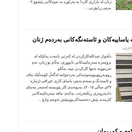
ژنان لە بازاڕی کاردا بە بەراورد بە نەوەکانی پێشوو.٢-
بەپێی ڕاپۆرتی …
 یاساییەکان و ئاستەنگەکانی بەردەم ژنان
لە
ککراوە
کارکردن
لە
دڵخواز عبداللەکارکردن لە کەرتی تایبەت یەکێکە لە
کەرتی
بزوێنەرە سەرەکییەکانی ئابووری، بەڵام بۆ ژنان، ئەم
تایبەت:
مافە
ئەزموونە تەنها کارکردن نییە، بەڵکو
یاساییەکان
ڕووبەڕووبوونەوەیەکی بەردەوامە لەگەڵ کۆمەڵێک ماف
و
ئاستەنگەکانی
و ئاستەنگ و ستەم.بەپێی یاسای کاری عێراقی (ژمارە
بەردەم
ژنان
٣٧ی ساڵی ٢٠١٥)، پەیوەندی کار پێویستە لەسەر بنەمای
دادپەروەری ڕێکبخرێت .یەکەم: مافە سەرەکییەکانی
کارمەند پێش دەستبەکاربوونپێش ئەوەی واژۆ …