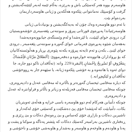
هاوسه‌رم بووه‌ هه‌ر كه‌سێكى باش و به‌ڕێزه‌، به‌ڵام ئێمه‌ له‌به‌ر لێتێنه‌گه‌یشتن و
گرفت و كۆسپێك نه‌مانتوانى پێكه‌وه‌ هه‌ڵكه‌ین و ژیانى هاوسه‌رداریمان
به‌رده‌وام بێت.
با ئه‌م دوو هاوسه‌ره‌ وه‌ك چۆن له‌ به‌یه‌كگه‌یشتن و بونیادنانى ژیانى
هاوسه‌رێتیاندا په‌یڕه‌وى قورئانى پیرۆز و سوننه‌تى پێغه‌مبه‌رى خۆشه‌ویستیان
كرد درودى خواى لێبێت، با لێره‌شدا و له‌م وێستگه‌ى جیابوونه‌وه‌یه‌شدا
به‌هه‌مان شێوه‌ په‌یڕه‌وى فه‌رمانى خواى گه‌وره‌ و سوننه‌تى پێغه‌مبه‌ر ـ درودى
خواى لێبێ ـ بكه‌ن و ئه‌م ئایه‌ته‌ پیرۆزه‌ بكه‌نه‌ پێوه‌رى بڕیار و هه‌ڵوێسته‌كانیان
كه‌ بۆ بڕواداران هاتووه‌ته‌ خواره‌وه‌ و ده‌فه‌رمووێ: [ألطلاقُ مَرَّتَانِ فَأِمْسَاكٌ
بِمَعْرُوفٍ أوْ تَسْڕیحٌ بِاِحْسَانٍ.]البقرة/229. واته‌: (ته‌ڵاقدان تاكو دوو جاره‌، جا
دواى ئه‌وه‌ یا هاتنه‌وه‌ و به‌ خۆشى پێكه‌وه‌ ژیانه‌، یا سێهه‌م جار به‌ ڕووخۆشى
ته‌ڵاقدان و لێكپچڕانه‌..)
كه‌ دیاره‌ مه‌قامى ئیحسان گه‌وره‌تر و باڵاتره‌ له‌ مه‌قامى عه‌دل و دادپه‌روه‌رى،
چونكه‌ مه‌قامى ئیحسان مه‌قامى فه‌زیله‌ته‌ و زیاتر و باڵاتر و فراوانتره‌ له‌ عه‌دل
و دادپه‌روه‌رى.
چونكه‌ دڵنیابن هه‌ركام له‌م دوو هاوسه‌ره‌ باسى خراپه‌ و هه‌ڵه‌ى ئه‌ویتریان
بكات، دڵنیابێت كه‌ له‌پێشدا خۆى پێ ده‌شكێت و كه‌سێتى خۆى له‌كه‌دار و
ناشیرین ده‌كات و بازاڕى خۆى كه‌ساس و بێ ڕه‌ونه‌ق ده‌كات و بێ ڕێزى و
ڕه‌فتارى ناشیرین به‌رامبه‌ر كه‌سێك ده‌كات كه‌ پێشتر په‌ناگه‌ و سوكنا و پشت و
په‌نا و هاوده‌م و هاوخه‌م و هاوسه‌ر و به‌شدار و هاوبه‌شى خۆشى و ناخۆشى و