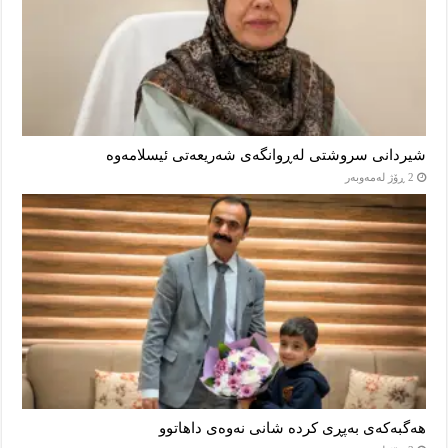
شیردانی سروشتی لەڕوانگەی شەریعەتی ئیسلامەوە
2 ڕۆژ لەمەوبەر
هەگبەکەی بەپڕی کردە شانی نەوەی داهاتوو