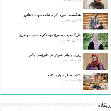
هەگبەکەی بەپڕی کردە شانی نەوەی داهاتوو
3 ڕۆژ لەمەوبەر
بازرگانیکردن بە مرۆڤەوە: (کۆیلایەتیی هاوچەرخ)
7 ڕۆژ لەمەوبەر
ڕۆژی جیهانی هەوکردنی ڤایرۆسی جگەر
1 حەفتە لەمەوبەر
کاتێک منداڵ هاوار دەکات…
2 حەفتە لەمەوبەر
ڕیکلام