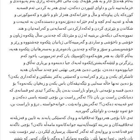
به‌ڵام هه‌ندێ جار و به‌ هه‌ر هۆیه‌ك بێت ماڵى ئافره‌ته‌كه‌ ڕازى به‌م په‌یوه‌ندى و
خزمایه‌تییه‌ نابن و داواى لێبوردن ده‌كه‌ن، ئیدى هه‌ر به‌ كردنى ئه‌م قسه‌یه‌
كوڕه‌كه‌ یان پیاوه‌كه‌ و ماڵ و خێزانه‌كه‌ى هه‌زار ناو و ناتۆره‌ و كه‌موكورتى و
هه‌ڵه‌ و عه‌یبه‌ له‌م كچه‌ و له‌م خێزانه‌ ده‌دۆزنه‌وه‌ و ده‌ستده‌كه‌ن به‌ غه‌یبه‌ت و
شكاندن و بێڕێزى كردن و له‌كه‌داركردنى كه‌سایه‌تى و كه‌رامه‌تیان و هتد.
نموونه‌یه‌كى دیكه‌ش بریتییه‌ له‌ ژن و مێردێك كه‌ چه‌ندین ساڵ پێكه‌وه‌ ژیاون و
خۆشى و ناخۆشى و ساردى و گه‌رمییه‌كانى ژیانیان پێكه‌وه‌ چه‌شتووه‌ و ڕێز و
خۆشه‌ویستى و سۆز و چاكه‌ و چه‌ندین یاده‌وه‌رى و به‌سه‌رهاتیان پێكه‌وه‌ هه‌یه‌،
به‌ڵام كاتێك به‌ هه‌ر هۆیه‌كه‌وه‌ (كۆسپێك یان كه‌م ئه‌زموونى، یاخود كه‌م
ڕێزگرتن و لێتێنه‌گه‌یشتن)ێكه‌وه‌ له‌یه‌ك جیا ده‌بنه‌وه‌ و بڕیارى ته‌ڵاق و
جیابوونه‌وه‌ ده‌ده‌ن، بۆچى ده‌بێ هه‌رچى نهێنى ئه‌و چه‌ند ساڵه‌یان هه‌یه‌
ئاشكراى بكه‌ن و ڕێز و كه‌رامه‌ت و كه‌سێتى یه‌كتر بشكێنن و له‌كه‌دارى بكه‌ن؟
بۆ ده‌بێ ته‌نها خاڵه‌ سه‌لبى و نێگه‌تیڤه‌كان باس بكه‌ن و زه‌قیان بكه‌نه‌وه‌؟ بۆ
ده‌بێ قسه‌ و تۆمه‌تى ناڕه‌واو ناڕاست بده‌ن پاڵ یه‌كتر؟ ئیدى ئه‌و قسانه‌ى كه‌
ده‌یانكه‌ن ڕاست بن یان نا؟! ئه‌گه‌ر ڕاست بن بۆچى ئێسته‌ باسى ده‌كه‌ن و
ئه‌و غه‌یبه‌ته‌ ده‌كه‌ن؟! ئه‌گه‌ریش وانه‌بێت ـ خوانه‌خواسته‌ ـ درۆ و ناڕاست بن،
خۆ ئه‌وه‌ تۆمه‌ت و تاوانێكى گه‌وره‌یه‌.
ئه‌ى ئایا بۆچى هه‌ردوولا ئه‌خلاقیانه‌ و وه‌ك كه‌سێكى پابه‌ند به‌ ئایین و فه‌زیله‌ته‌
ئه‌خلاقییه‌كان و نه‌ریته‌ كۆمه‌ڵایه‌تییه‌ جوانه‌كانه‌وه‌ مامه‌ڵه‌ ناكه‌ن؟ بۆچى ناگه‌نه‌
ئه‌و قه‌ناعه‌ت و بڕوایه‌ى كه‌ ئه‌گه‌ر كه‌سێك پرسیارى لێكردن ـ ئیتر دۆست بێت
یان ناحه‌ز ـ ئه‌وا ته‌نها بڵێن: پێكه‌وه‌ نه‌مانكرا و وه‌گه‌رنا فڵان كه‌س كه‌ پێشتر