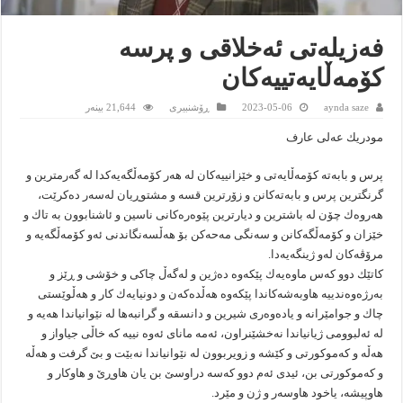
فه‌زیله‌تى ئه‌خلاقى و پرسه‌
كۆمه‌ڵایه‌تییه‌كان
aynda saze
2023-05-06
ڕۆشنبیرى
21,644 بینەر
مودریك عه‌لى عارف
پرس و بابه‌ته‌ كۆمه‌ڵایه‌تى و خێزانییه‌كان له‌ هه‌ر كۆمه‌ڵگه‌یه‌كدا له‌ گه‌رمترین و
گرنگترین پرس و بابه‌ته‌كانن و زۆرترین قسه‌ و مشتوڕیان له‌سه‌ر ده‌كرێت،
هه‌روه‌ك چۆن له‌ باشترین و دیارترین پێوه‌ره‌كانى ناسین و ئاشنابوون به‌ تاك و
خێزان و كۆمه‌ڵگه‌كانن و سه‌نگى مه‌حه‌كن بۆ هه‌ڵسه‌نگاندنى ئه‌و كۆمه‌ڵگه‌یه‌ و
مرۆڤه‌كان له‌و ژینگه‌یه‌دا.
كاتێك دوو كه‌س ماوه‌یه‌ك پێكه‌وه‌ ده‌ژین و له‌گه‌ڵ چاكى و خۆشى و ڕێز و
به‌رژه‌وه‌ندییه‌ هاوبه‌شه‌كاندا پێكه‌وه‌ هه‌ڵده‌كه‌ن و دونیایه‌ك كار و هه‌ڵوێستى
چاك و جوامێرانه‌ و یاده‌وه‌رى شیرین و دانسقه‌ و گرانبه‌ها له‌ نێوانیاندا هه‌یه‌ و
له‌ ئه‌لبوومى ژیانیاندا نه‌خشێنراون، ئه‌مه‌ ماناى ئه‌وه‌ نییه‌ كه‌ خاڵى جیاواز و
هه‌ڵه‌ و كه‌موكورتى و كێشه‌ و زویربوون له‌ نێوانیاندا نه‌بێت و بێ گرفت و هه‌ڵه‌
و كه‌موكورتى بن، ئیدى ئه‌م دوو كه‌سه‌ دراوسێ بن یان هاوڕێ و هاوكار و
هاوپیشه‌، یاخود هاوسه‌ر و ژن و مێرد.