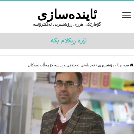
ئایندەسازى
گۆڤارێکی هزری ڕۆشنبیریی ئەلکترۆنییە
سەرەتا
/
ڕۆشنبیرى
/
فه‌زیله‌تى ئه‌خلاقى و پرسه‌ كۆمه‌ڵایه‌تییه‌كان