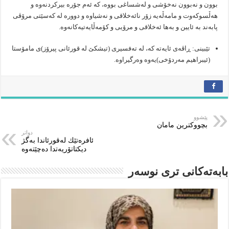
بوون و نه‌بوون نه‌خۆشى و له‌شساغى بووه‌، كه‌ ئه‌م جۆره‌ بیركردنه‌وه‌ و
هه‌ڵسوكه‌وت و مامه‌ڵه‌یه‌ زۆر نائه‌خلاقى و نه‌شیاوه‌ و دووره‌ له‌ كه‌سێتى مرۆڤى
پابه‌ند به‌ ئایین و به‌ها ئه‌خلاقى و مرۆیى و كۆمه‌ڵایه‌تیه‌كانه‌وه‌.
تێبینى: ڕاڤه‌ى ئایه‌ته‌ كه‌، له‌ ته‌فسیرى (تیشكێ له‌ قورئانى پیرۆز)ى مامۆستا
(ئیبراهیم مه‌ردۆخى)یه‌وه‌ وه‌رگیراوه‌.
پێشوو
بچووكترین مامان
دواتر
ئافرەتێك لەقورئاندا بەگژ
دیكتاتۆریەتدا دەچێتەوە
بابەتەکانى ترى نوسەر