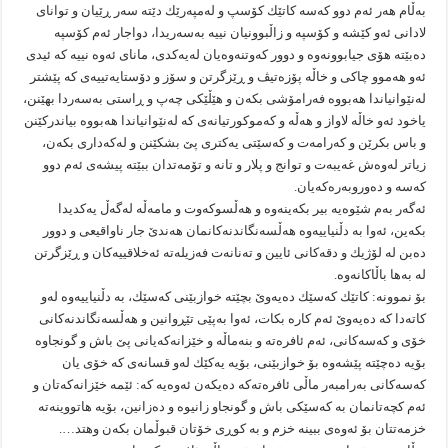
به‌ڵام هه‌ر ئه‌م دوو كه‌سه‌ كاتێك كۆسپ و له‌مپه‌رێك دێته‌ سه‌ر ڕێیان و تواناى
لادانى ئه‌و كێشه‌ و كۆسپه‌ و زاڵبوونیان نییه‌ به‌سه‌ریدا، دواجار ئه‌م كۆسپه‌
ده‌بێته‌ هۆى جیابوونه‌وه‌ و دوور كه‌وتنه‌وه‌یان له‌یه‌كدى، ماناى ئه‌وه‌ نییه‌ كه‌ ئیدى
ئه‌و هه‌موو چاكى و خاڵه‌ پۆزه‌تیڤ و ڕێزگرتن و سۆز و دۆستایه‌تییه‌ى كه‌ پێشتر
له‌نێوانیاندا هه‌بووه‌ فه‌رامۆشى بكه‌ن و هێڵێكى چه‌پ و ڕاستى به‌سه‌ردا بهێنن،
یاخود ئه‌و خاڵه‌ لاواز و هه‌ڵه‌ و كه‌موكورتیانه‌ى كه‌ له‌نێوانیاندا هه‌بووه‌ بیاندركێنن
و باس بكرێن و كه‌رامه‌ت و كه‌سێتى یه‌كترى پێ بشكێنن و له‌كه‌دارى بكه‌ن،
زیاتر له‌وه‌ش غه‌یبه‌ت و توانج و پلار و تانه‌ و تۆمه‌تدان ببێته‌ پیشه‌ى ئه‌م دوو
كه‌سه‌ و ده‌وروبه‌ره‌كه‌یان.
ئه‌گه‌ر به‌م شێوه‌یه‌ بیر بكه‌ینه‌وه‌ و هه‌ڵسوكه‌وت و مامه‌ڵه‌ له‌گه‌ڵ یه‌كدیدا
بكه‌ین، ئه‌وا به‌ دڵنیاییه‌وه‌ هه‌ڵسه‌نگاندنه‌كانمان هه‌ندێ جار ناواقیعى و دوور
ده‌بن له‌ لۆژیك و دقه‌كانى ئایین و ته‌نانه‌ت فه‌زیله‌ته‌ ئه‌خلاقییه‌كان و ڕێزگرتن
له‌ به‌ها باڵاكانه‌وه‌.
بۆ نموونه‌: كاتێك كه‌سێك ده‌یه‌وێ بچێته‌ خوازبێنى كه‌سێك، به‌ دڵنیاییه‌وه‌ له‌و
كاته‌دا كه‌ ده‌یه‌وێ ئه‌م كاره‌ بكات، ئه‌وا به‌پێى تێڕوانین و هه‌ڵسه‌نگاندنه‌كانى
خۆى و كه‌سه‌كانى، ئه‌م ئافره‌ته‌ و بنه‌ماڵه‌ و خێزانه‌كه‌یانى پێ باش و گونجاوه‌
بۆیه‌ ده‌چێته‌ پێشه‌وه‌ بۆ خوازبێنى، بۆیه‌ یه‌كێك له‌و قسانه‌ى كه‌ خۆى یان
كه‌سه‌كانى به‌رامبه‌ر ماڵى ئافره‌ته‌كه‌ ده‌یكه‌ن ئه‌وه‌یه‌ كه‌: ئێمه‌ خێزانه‌كه‌تان و
ئه‌م كچه‌تانمان به‌ كه‌سێكى باش و گونجاو زانیوه‌ و ده‌زانین، بۆیه‌ هاتووینه‌ته‌
خزمه‌تتان بۆ ئه‌وه‌ى ببینه‌ خزم و به‌ كوڕى خۆتان قبوڵمان بكه‌ن وهتد….