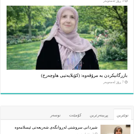
3 ڕۆژ لەمەوبەر
بازرگانیکردن بە مرۆڤەوە: (کۆیلایەتیی هاوچەرخ)
7 ڕۆژ لەمەوبەر
نوێترین
پڕبینەرترین
کۆمێنت
نوسەر
شیردانی سروشتی لەڕوانگەی شەریعەتی ئیسلامەوە
2 ڕۆژ لەمەوبەر