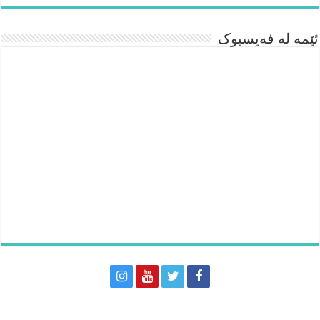
ئێمە لە فەیسبوک