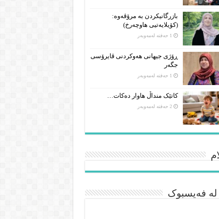
بازرگانیکردن بە مرۆڤەوە:
(کۆیلایەتیی هاوچەرخ)
1 حەفتە لەمەوبەر
ڕۆژی جیهانی هەوکردنی ڤایرۆسی
جگەر
1 حەفتە لەمەوبەر
کاتێک منداڵ هاوار دەکات…
2 حەفتە لەمەوبەر
م
 لە فەیسبوک