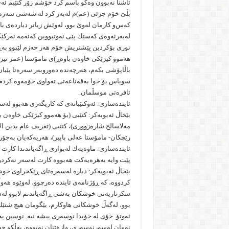
ئاشنا نه‌بوون وه‌كو باسم كرد خۆشم زۆر كتێبم ئه‌خوێن
بڵێ خۆم جزئى (عم)م له‌به‌ر كرد له‌ شه‌شى سه‌ره‌تا
كه‌س‌و كارمان له‌وێ بوو، له‌وێش زیاتر دیارده‌ى باڵ
نورى بۆكردین پێشتریش خۆم هه‌ر حه‌زم لێبوو به‌ڕاس
هه‌موو كیژێكى خاوه‌ن باوه‌ڕ)ی مامۆستا (عمر نیزامی
باڵاپۆشی بكه‌م، هه‌رچه‌نده‌ ده‌وروبه‌ر سه‌ره‌تا پێیا
سوپاس بۆ خوا به‌قه‌ناعه‌تى ته‌واوى خۆمه‌وه‌ كردم
ئافره‌تى موسڵمان.
ئاینده‌سازى: ئه‌وكتێبانه‌ى كه‌ كاریگه‌رى هه‌بوو له‌
بێخاڵ ئه‌بوبه‌كر: كتێبى (بۆ هه‌موو كیژێكى خاوه‌ن 
مه‌لاسالح شاره‌زوورى)، كتێبى (تعریف عام بدین الاس
رێچكان- مامۆستا عه‌لی باپیر)، هه‌ریه‌كه‌یان به‌جۆر
ئاینده‌سازى: ماوه‌یه‌ك له‌بوارى ڕاگه‌یاندندا كار
پێت وایه‌ به‌هره‌یه‌كت هه‌بووه‌ كارت له‌سه‌ر نه‌كردو
كردووه‌، كه‌ ڕۆژنامه‌ى ئاینده‌ ده‌رچوو، له‌وێوه‌ هه
بوو، له‌گه‌ڵ خوشكانى هاوكارم، بێگومان هیچ شتێك ب
ئه‌وتۆ. خۆی له‌ خۆیدا نوسه‌رى پیشه‌ نیه‌. نوسین په‌ی
نه‌مان له‌سه‌رنوسه‌رى، وازهێنان نه‌بووه‌، به‌ڵكو حه