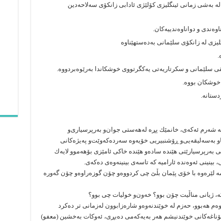
‌ى یه‌كه‌م له‌ به‌شى زمانى ئینگلیزى كۆلێژى ئادابى زانكۆى سه‌لاحه‌دین
ستانه‌.
‌ شه‌رم ئه‌كه‌ى، خانمێك پڕه‌ له‌هه‌ستى جوان‌و به‌رپرسیارى‌و
و به‌سه‌لیقه‌یی‌و ڕۆشنبیریی خۆیه‌وه‌ سه‌رده‌كه‌وێت‌و په‌یژه‌كانى
 به‌رپرسیارێتى هێنده‌ ساده‌و هێنده‌ خاكى ئامێزى بۆهه‌موو لایه‌ك
ینینى ئه‌وه‌نده‌ ئارامیه‌ كه‌ تاسه‌ى بینینه‌وه‌ى ده‌كه‌ى.
خانمه‌ لێره‌وه‌ با خۆى پێمان بڵێ چى كردووه‌و چۆن گوزه‌راوه‌و چۆن گه‌وره‌
ه‌، ژیانى مناڵیت چۆن بوو؟ خه‌ون‌و خولیات چى بوو؟
‌وه‌م هه‌بوو، حه‌زم له‌ خوێندنه‌وه‌و شاره‌زابوون له‌زمانى تر ده‌كرد
ناغه‌كانى خوێندنیشم هه‌ر به‌یه‌كه‌مى ده‌بڕى، ئه‌وكات به‌خشین (معفو)