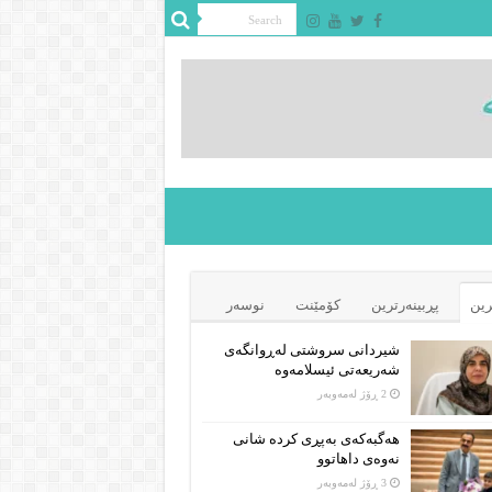
رین
پڕبینەرترین
کۆمێنت
نوسەر
شیردانی سروشتی لەڕوانگەی
شەریعەتی ئیسلامەوە
2 ڕۆژ لەمەوبەر
هەگبەکەی بەپڕی کردە شانی
نەوەی داهاتوو
3 ڕۆژ لەمەوبەر