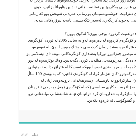
وه‌ باوكم زۆر گرنگى پێ ئه‌داین، له‌ڕێی خوێندنه‌وه‌وه‌، ئاشنای كردین به‌
ه‌ره‌بى به‌كاربهێنین ته‌نانه‌ت هانى ئه‌داین هاوواتا بزانین، خۆى
وى ده‌زانێت. خۆشه‌ویستیمان بۆ زمانى عه‌ره‌بى ئه‌وه‌ش بوو كه‌ زمانى
 ته‌جوید كاریگه‌رى له‌سه‌ر تێگه‌یشتنی ئایه‌ته‌ پیرۆزه‌كانی هه‌یه‌.
ده‌وڵه‌تیت كردووه‌ بۆچى بوون؟ له‌كوێ بوون؟
-بێخاڵ ئه‌بوبه‌كر: به‌شدارى چه‌ندین كۆنفرانس‌و كۆنگره‌م كردووه‌ له‌ ده‌ره‌وه‌، له‌وانه‌ ساڵى 2005 له‌ ئوردن كۆنگره‌ى
 150 ئافره‌ت بووین له‌ عێراقه‌وه‌ به‌شداریمان كرد، سێ خوشك بووین له‌وێ، له‌ ته‌وه‌ره‌و
ه‌ میصر‌و جه‌زائیر‌و توركیا به‌شدارى كۆنگره‌كانى مونته‌داى ئیسلامى بۆ
ده‌نگی مه‌زڵومیه‌تى میلله‌تى كورد، بگه‌یه‌نین. وه‌ك توێژینه‌وه‌ له‌ دوو
كۆنگره‌ به‌شداریم كردووه‌ یه‌كێكیان ساڵى 2003 بوو له‌ سه‌ر‌و به‌ندى ئه‌وه‌یا بووكه‌ ئه‌مریكا له‌ عێراق بدات، نه‌متوانى
بچم به‌ڵام باسه‌كه‌م نارد، به‌یه‌كێك له‌ ئه‌وراقه‌ سه‌ركه‌وتووه‌كان ئه‌ژمار كرا، له‌ كۆنگره‌ى قاهیره‌ كه‌ به‌بۆنه‌ى 100 ساڵ
)، سازكرابوو به‌ ناونیشانی (سه‌رهه‌ڵدانى بزوتنه‌وه‌ى ژنان له‌
به‌ (ئافره‌ت و كارى سیاسیی) كه‌ له‌ كۆنگره‌ى (هه‌ل‌ومه‌رجى ئافره‌تان
كانى ئه‌مڕۆدا) ساڵى 2007 له‌ مالیزیا سازكرا، به‌شداریمان كرد. توانیمان ئێمه‌ شانبه‌شانى میلله‌تانى تر‌و
و گفتوگۆشى له‌ باره‌وه‌ بكه‌ین.
دواتر