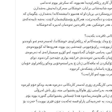
اڵ كارى ڕێكخراوه‌یدا هه‌بووه‌، كه‌ سكرتێر بووم ئه‌ندامى
نه‌وه‌ شانبه‌شانى برایان، خوشكانى سه‌ركردایه‌تیش به‌شدارن
دروستكردنى بڕیارداو له‌ هه‌موو دانیشتنه‌كاندا به‌شدارن، بێگومان كه‌
‌بێت و ده‌گه‌یه‌نرێت، هه‌ركارو پۆستێكیشمان لابێت، به‌شه‌ تایبه‌ته‌كه‌ى
 هه‌ر خوشكین، هه‌ر ئافره‌تین ئه‌وه‌مان له‌بیره‌ كه‌خوشكانه‌
‌كانى ئافره‌ت بكه‌یت؟
‌ چ وه‌ك پۆسته‌كانم له‌ ڕێكخراوه‌ى خوشكاندا، له‌سه‌رجه‌م ئه‌و ناوه‌ندو
اربووبێت، ڕاوبۆچوونى ئێمه‌شى پێ بووه‌، هه‌روه‌ها له‌ كۆبوونه‌وه‌ى
ین، په‌یامى خۆمان گه‌یاندووه‌. له‌و كۆڕ‌و سیمینارانه‌ى له‌ ده‌ره‌وه‌ى
ان بگه‌یه‌نین ئه‌وه‌نده‌ى خرابێته‌ بوارى جێبه‌جێ كردنه‌وه‌. دواى
اكۆكیكردن له‌ مافه‌كانى ژنان چ به‌ڕاسته‌‌وخۆیى وه‌كو ڕێكخراوى خۆمان
پڕۆژه‌ یاسامان پێشكه‌ش كردووه‌.
‌رت بووه‌ له‌و كارانه‌ت؟
تى كاریگه‌رى زۆرى له‌سه‌ر كاره‌كانی ده‌ره‌وه‌ هه‌یه‌، وه‌كو خۆم لێره‌وه‌
‌یه‌، به‌ڕاستى زۆر هاوكار‌و پشتیوانى منه‌، زۆر باش له‌ڕۆڵى
اى ژیانى هاوسه‌ریمانه‌وه‌ هه‌تا ئێستاش پشتیوانێكى گه‌وره‌ بووه‌ بۆم.
ت، به‌ عه‌ره‌بیه‌كى پارا‌و قسه‌ ئه‌كه‌یت چۆن فێرى بوویت؟ حه‌زت بۆ