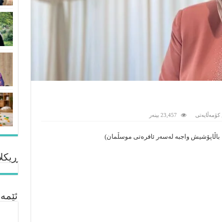
کۆمەڵایەتى
23,457 بینەر
، باڵاپۆشیش واجبه‌ له‌سه‌ر ئافره‌تى موسڵمان)
ڕیکلا
ئێمە