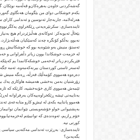
گه‌شه‌كردنى خاوه‌ن به‌هره‌كان‌و قه‌ڵه‌مه‌ نوێكان
بكه‌م خوشكانى دواى من بێگومان هه‌نگاوى گه‌وره‌ت
هه‌رله‌لامه‌، جاربه‌جار ئه‌نوسین و ئه‌ندامى كارا
ئاینده‌سازى: سكرتێره‌یه‌تى ڕێكخراوى یه‌كگرتو
بێخاڵ ئه‌بوبه‌كر: ئه‌وكاته‌ی هه‌ڵبژێردرام هیچ به‌نیا
نه‌بوو، به‌ڵكو كۆنگره‌ چه‌ند كه‌سێكیان هه‌ڵئه‌بژارد،
ئه‌ستۆ، منیش به‌و شێوه‌یه‌ بوو كه‌ خوشكانیش ڕوویا
له‌ خزمه‌ت خوشكاندا بوون زیاتر دڵفراوانى و خه
فێریكردم زیاتر له‌خه‌مى خوشكه‌كانمدا بم كه‌پێكه‌وه
له‌سه‌ر ئاستی كوردستان بیرنه‌كه‌مه‌وه‌، ئه‌مه‌ جگه‌ له
ده‌ره‌وه‌ هه‌مووى كۆمه‌ڵێك فه‌زڵه‌، ڕه‌نگه‌ منیش
زۆرشتیان به‌من به‌خشى هه‌میشه‌ هاوكارى یه‌ك بووین
ئێمه‌ش هه‌مووى كارى خۆبه‌خشیه‌، كارێكه‌ كه‌ ئاره‌ز
به‌تایبه‌تى ئیشه‌ ڕێكخراوه‌ییه‌كان به‌رفراوانه‌ له‌
هه‌موو پانتاییه‌ بكه‌ى له‌ ئیش‌و كار‌و متابه‌عه‌ى ئه
به‌پشتیوانى خوا‌و خۆشه‌ویستى نێوانمان توانیمان خز
خۆم ڕازیم، ئه‌وه‌نده‌ى كه‌ توانیبێتم له‌خزمه‌تیاب
كورتى نیه‌.
ئاینده‌سازى: به‌ڕێزت ئه‌ندامى مه‌كته‌بى سیاسى ی
بگه‌یه‌نێ؟