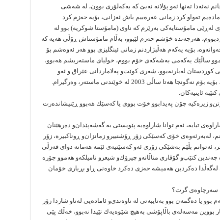
نم نه‌ئه‌دا ته‌نها ئه‌و پۆلانه‌ نه‌بێ كه‌ به‌كه‌لۆرى بوون، له‌ شه‌شى
ماده‌یم ته‌واو كرد زمانى عه‌ره‌بیم باش ئه‌زانى، بۆیه‌ حه‌زم كرد
له‌ڕێى مامۆستایه‌كی به‌رێزم كه‌ ناوى (مامۆستا شوكریه‌) بوو له‌
دبووم، هه‌رچه‌نده‌ خۆشم حه‌زم لێبوو، به‌ڵام مامۆستاش ڕۆڵى هه‌یه‌ كه‌
نه‌وه‌، بۆیه‌ یه‌كه‌م هه‌ڵبژاردنم زمانى ئینگلیزى بوو هه‌ر ئه‌وه‌شم بۆ
هه‌موو ساڵێك یه‌كه‌مى به‌شه‌كه‌ى خۆم بووم، خولیاى ماسته‌ریشم هه‌بوو،
سیاسى كوردستان له‌بارنه‌بوو، شه‌رى كوێت‌و په‌لاماردانى عێراق ‌و ئه‌و
ا ساڵى 2003 له‌ خوێندنی ماسته‌ر، وه‌رگیرام.
تێبه‌ ئاینیه‌كان.
تن‌و زیره‌كیه‌ چۆن په‌یدابوو خۆت بووى یا كه‌سێك هه‌بوو ڕێنیشانده‌رت
وه‌ى تیایه‌، ئه‌م توانا شاراوه‌یه‌ پێویستى به‌ گه‌شه‌پێدان‌و ده‌رهێنان
نم، له‌به‌رئه‌وه‌ى خۆى كه‌سێكى زۆر ڕۆشنبیر‌و زمانزان‌و ڕوناكبیره‌، زۆر
، ئه‌توانم بڵێم به‌شێكى زۆرى ئه‌و كه‌سێتیه‌ى ئێمه‌ هه‌مانه‌ دواى فه‌زڵى
وه‌ چه‌ندین كتێب‌و گۆڤارى مناڵانه‌‌و چیرۆك‌و شیعر‌و نامیلكه‌‌و هه‌موو جۆره‌
 له‌گه‌ڵدا ده‌كردین هه‌میشه‌ حه‌زى ده‌كرد خاوه‌نى ڕاو بڕیارى خۆمان
‌ سه‌رچاوه‌ى گرت؟
م بوو یا ده‌گمه‌ن بوو به‌تایبه‌تى له‌ ناوه‌ندى‌و ئاماده‌یى له‌ناو شاردا زۆر
ار بووین مه‌سه‌له‌ى باڵاپۆشى به‌هیچ شێوه‌یه‌ك تێیدا نه‌بوو، خه‌ڵك پێى