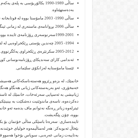
ساڵى 1989-1990 بكالۆریۆسى به‌ پله
به‌ده‌ستهێناوه‌.
ساڵی 1990- 2003 مامۆستا بووه‌ له‌ قوتابخانه‌ ناوه‌ندی و دواناوه‌ندییه‌كان.
ساڵى 2006 بڕوانامه‌ى ماسته‌رى له‌ زمانى ئینگلیزى له‌ زانكۆى سلێمانى به‌ده‌ستهێناوه‌
1999-2001سه‌رنوسه‌رى ڕۆژنامه‌ى ئاینده‌ بووه‌.
1994- 2005 چه‌ندین پۆستی ڕێكخراوه‌یی له‌ لقی سلێمانی و سكرتاریه‌تی یه‌كگرتووى خوشكاندا به‌رێوه‌بردووه‌.
2005-2012 سكرتێره‌ى ڕێكخراوى یه‌كگرتووى خوشكان بووه‌.
ئه‌ندامى كاراى سه‌ندیكاى ڕۆژنامه‌نوسانى كورد
ئێستا مامۆستایه‌ له‌زانكۆى سلێمانى.
خانمێك، له‌ بزه‌و ڕێزوو هه‌سته‌ناسكه‌كانى هه‌میشه
خه‌مخۆرى، ئه‌و به‌ربه‌سته‌كانى ژیانى هه‌نگاو هه‌نگا
ژیانیشى به‌ ئه‌سپایی سه‌رئه‌خات، خانمێك له‌ ئاستى
ده‌كرده‌وه‌، تاسه‌ى ماندوێتیت ده‌شكێت به‌ بینینێكى، ب
ئیترله‌وه‌ زیاتر ڕه‌نگه‌ نه‌توانم ماف بده‌مه‌ ئه‌و 
بووه‌، چۆن پێگه‌یشت.
ئاینده‌سازى: سه‌ره‌تا باسێكى مناڵى خۆتمان بۆ بك
بێخاڵ ئه‌بوبه‌كر: هه‌ر له‌مناڵیمه‌وه‌ خولیاى خوێندنه
به‌تایبه‌ت زمانى عه‌ره‌بى، سوپاس بۆخوا هه‌موو قۆ