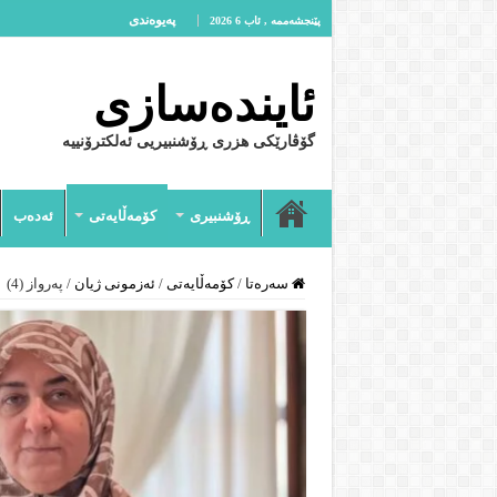
پەیوەندى
پێنجشەممە , ئاب 6 2026
ئایندەسازى
گۆڤارێکی هزری ڕۆشنبیریی ئەلکترۆنییە
ڕۆشنبیرى
کۆمەڵایەتى
ئەدەب
سەرەتا
/
کۆمەڵایەتى
/
ئەزمونى ژیان
/
په‌رواز (4)