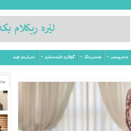
تەندروستى
هەمەڕەنگ
گۆڤارى ئایندەسازى
دەربارەى ئێمە
نوێت