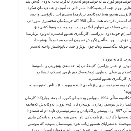
ده‌وه‌‌و قورئانم ئه‌خوێنده‌وه‌‌و له‌به‌رم ئه‌كرد، به‌بێ ئه‌وه‌ى كه‌س پێم
یى بووم. ئێمه‌ له‌پشوه‌كاندا سه‌ردانى هه‌ڵه‌بجه‌ى شه‌هیدمان ئه‌كرد
اپۆشى هه‌بوو هه‌تا ئه‌وكاته‌ى بڕیارمدا نه‌مده‌زانى باڵاپۆشى واجبه‌،
له‌به‌رئه‌وه‌ى كه‌سێك پێى نه‌وتبووین كه‌ئه‌مه‌ ئه‌ركێكه‌ له‌سه‌رئافره‌ت، هه‌تا ساڵى 1986كه‌ خزمێكمان ته‌فسیرى سوره‌تى
تى قه‌ناعه‌تى ته‌واوم له‌لا دروست بووبوو، هه‌روه‌ها كتێبی (بۆ
)م خوێنده‌وه‌. به‌ڕاستى كاریگه‌رى هه‌بوو له‌سه‌رم له‌وێوه‌ بڕیارمدا
ن خۆش نه‌بوو، به‌ڵام ڕێگریش نه‌بوون له‌به‌رده‌م ئه‌و باڵاپۆشیه‌دا،
، چونكه‌ تێگه‌یشتم وه‌ك چۆن نوێژ واجبه‌، باڵاپۆشیش واجبه‌ له‌سه‌ر
سه‌رت كامانه‌ بوون؟
باوه‌ڕ- م. عمر نیزامى)، كتێبه‌كانى (م. حه‌سه‌ن پێنجوێنى و مامۆستا
لام ى عه‌لی ته‌نتاوى، (پوخته‌یه‌ك ده‌رباره‌ى ئیسلام، ئیسلام‌و
ێ كاریگه‌رى هه‌بوو له‌سه‌رم.
ت كردووه‌ سه‌رنوسه‌رى ڕۆژنامه‌ى ئاینده‌ بوویت، ئێستاش ئه‌نووسیت،
وه‌؟
بێخاڵ ئه‌بوبه‌كر: دیاره‌ له‌سه‌ره‌تاى ڕێكخراوی خوشكانه‌وه‌ ساڵى 1994 سوپاس بۆ خوداى گه‌وره‌ له‌چه‌ند بوارێكدا كارمان
‌وڵمدا زیاتر بنوسم، ژماره‌ى نوسه‌ره‌كان كه‌م بوون، ئه‌وكاته‌ش كه‌هاتمه‌
سكرتاریه‌تى خوشكان به‌شى ڕاگه‌یاندنم لابوو له‌ساڵى 1997 وه‌، پۆستى ڕاگه‌یاندن ‌و سه‌رنوسه‌رى ئاینده‌م له‌ ئه‌ستۆدا
ه‌ته‌نها ناكرێت ڕۆژنامه‌یه‌كى ئاوا به‌بێ هیچ پشت و په‌نایه‌كى مادى
وه‌سته‌ به‌سه‌راپاى هه‌موو ژیانمانه‌وه‌ پێویستمان به‌وه‌یه‌ كه‌ بنوسین،
‌زم كردووه‌ كه‌سى تریش بێته‌ پێشه‌وه‌. ئاینده‌ قوتابخانه‌یه‌ك بوو بۆ