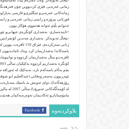
-بێخاڵ ئه‌بوبه‌كر: وه‌ك ئاماژه‌م پێدا، له‌مناڵیه‌
زمانى عه‌ره‌بی. فێرى كردبووین چۆن فه‌رهه‌نگى ع
زمانه‌كانی عه‌ره‌بى‌و ئینگلیزى‌و فارسی به‌پارا
قورئانى پیرۆزه‌ و زانینی زمانی عه‌ره‌بی و زانستی
ئه‌توانم بڵێم ئه‌وانه‌ هه‌مووى هۆكار بوون.
+ئاینده‌سازى: به‌شدارى كۆنگره‌ى جیهانى‌و نێو
ژنانى سه‌ركرده‌ى عێراق
باسه‌كاندا به‌شداریمان كرد. وه‌ك ئاماده‌بوون ل
ئافره‌ت‌و مناڵ به‌شداریمان كردووه‌ و توانیومانه‌ 
تێپه‌ڕبوون به‌سه‌ر وه‌فاتى (عبدالحلیم ابو شوقه‌
ڕۆژهه‌ڵاتدا)، دواى ئه‌ویش به‌ باسێك سه‌باره‌ت 
له‌ كۆمه‌ڵگه‌
مامۆستایان‌و ئه‌كادیمان ته‌وه‌ره‌یه‌كمان هه‌بێت 
Facebook
بلاوکردنەوە
پێشوو