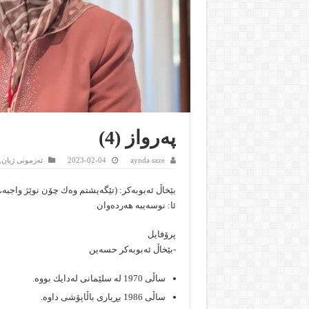
په‌رواز (4)
aynda saze
2023-02-04
ئەزمونى ژیان
,
بێخاڵ ئه‌بوبه‌كر: (تێگه‌یشتم وه‌ك چۆن نوێژ واجبه‌
ئا: نوسه‌یبه‌ هه‌رده‌وان
پرۆفایل
-بێخاڵ ئه‌بوبه‌كر حسه‌ین
ساڵى 1970 له‌ سلێمانى له‌دایك بووه‌.
ساڵى 1986 بڕیارى باڵاپۆشى داوه‌.