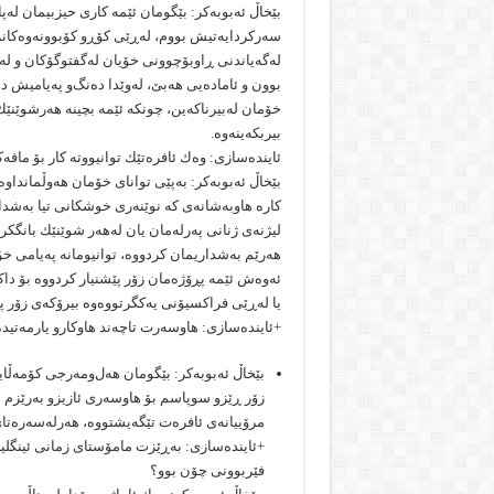
بێخاڵ ئه‌بوبه‌كر: بێگومان ئێمه‌ كارى حیزبیمان له‌پ
سه‌ركردایه‌تیش بووم، له‌ڕێى كۆڕ‌و كۆبوونه‌وه‌كا
له‌گه‌یاندنى ڕا‌وبۆچوونى خۆیان له‌گفتوگۆكان و له‌
بوون و ئاماده‌یی هه‌بێ، له‌وێدا ده‌نگ‌و په‌یامیش ده
خۆمان له‌بیرناكه‌ین، چونكه‌ ئێمه‌ بچینه‌ هه‌رشوێنێك
بیربكه‌ینه‌وه‌.
ئاینده‌سازى: وه‌ك ئافره‌تێك توانیووته‌ كار بۆ مافه
بێخاڵ ئه‌بوبه‌كر: به‌پێى تواناى خۆمان هه‌وڵمانداوه
كاره‌ هاوبه‌شانه‌ى كه‌ نوێنه‌رى خوشكانی تیا به‌شد
لیژنه‌ى ژنانی په‌رله‌مان یان له‌هه‌ر شوێنێك بانگكراب
هه‌رێم به‌شداریمان كردووه‌، توانیومانه‌ په‌یامى خۆم
ئه‌وه‌ش ئێمه‌ پڕۆژه‌مان زۆر پێشنیار كردووه‌ بۆ د
یا له‌ڕێى فراكسیۆنى یه‌كگرتووه‌وه‌ بیرۆكه‌ى زۆر 
+ئاینده‌سازى: هاوسه‌رت تاچه‌ند هاوكار‌و یارمه‌تیده
بێخاڵ ئه‌بوبه‌كر: بێگومان هه‌ل‌ومه‌رجى كۆمه‌ڵایه‌
زۆر ڕێز‌و سوپاسم بۆ هاوسه‌رى ئازیزو به‌رێزم هه
مرۆییانه‌ى ئافره‌ت تێگه‌یشتووه‌، هه‌رله‌سه‌ره‌ت
+ئاینده‌سازى: به‌ڕێزت مامۆستاى زمانى ئینگلیزی
فێربوونى چۆن بوو؟