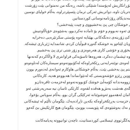
. گۆڕانكاریش له‌پۆستدا شتێكى باشه‌، ڕه‌نگه‌ من نه‌متوانى بێت زۆرشت
ریان ناوه‌، دواتریش ئه‌ركی ترمان پێسپێردراوه‌، به‌ڵام خولیاى نوسین
ى سه‌ندیكاى ڕۆژنامه‌نوسانی كوردستانین.
وى خوشكان چى پێ به‌خشیووى ‌و چیت پێبه‌خشى؟
زى ئه‌وه‌ نه‌بووم و خۆم بۆ ئاماده‌ نه‌كردبوو، به‌شێوه‌ى خۆپاڵاوتنیش
 كێ زۆرینه‌ى ده‌نگه‌كانى بهێنایه‌ ئه‌وه‌ پۆستی سكرتێره‌یی ده‌خرایه‌
ن لێنام‌و به‌ خوشكه‌ گه‌وره‌ قبوڵیان كردم، شانمدایه‌ ژێربارى ئیشه‌كه‌.
‌مخۆری و خۆشی كارى هه‌ره‌وه‌زی و زۆر شتی ترى پێ به‌خشیم.
‌ ئیشمان ده‌كرد، هه‌روه‌ها ئاسۆیه‌كى فراوانتری لا واڵاكردم كه‌ته‌نها
‌وه‌ى نوێنه‌رایه‌تى ڕێكخراوه‌كه‌ له‌كۆبوونه‌وه‌‌و سیمناره‌كان له‌ناوه‌وه‌‌و
 شتم پێ به‌خشى بێت، به‌ڵام خوشكانى هاوكارم ئه‌وانه‌ى له‌ده‌ورم بوون
 ڕێز‌و خۆشه‌ویستى كه‌ له‌نێوانماندا هه‌بووه‌‌و هه‌یه‌، كاره‌كانى
وومه‌ندانه‌ كۆمه‌ڵێ خوشك كۆبوونه‌ته‌وه‌‌و له‌خزمه‌ت ئافره‌تان‌و
ڕێگه‌ى هه‌شت به‌ش‌و هه‌ڤده‌ لقه‌وه‌، كارێكى ئاسان نیه‌ سه‌رپه‌رشتى ئه‌و
‌ندامان له‌هه‌موو ئه‌وشوێنانه‌ ئه‌ركێكى گران بوو، به‌ڵام سوپاس بۆخوا،
مه‌ت به‌ڕێكخراوه‌كه‌ بكه‌ین تاڕاده‌یه‌ك، بێگومان ناڵێم له‌ ئیشه‌كانى
ووم نه‌ك به‌وشێوه‌ى كه‌ پێویست بووبێ، بێگومان هیچ كارێكیش بێ كه‌م‌و
ه‌كگرتووى ئیسلامى كوردستانیت، تاچه‌ن توانیووته‌ په‌یامه‌كانت