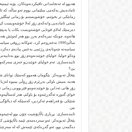
هه‌بوو له‌ ئه‌نجامدانی تاقیكردنه‌وه‌كان، بۆیه‌ ئیمتیحا
ئاماده‌یش یه‌كه‌مى سلێمانى بووم ئه‌و ساڵه‌، كه‌ ئا
زمانێكى تر بخوێنم، خۆشویستنم بۆ زمانى ئینگلیزى 
پێنجى ئاماده‌یى وانه‌كه‌ى زۆر له‌لا خۆشه‌ویست كر
ده‌رسێك له‌لاى قوتابی خۆشه‌ویست بكات یا به‌پێچه‌وا
هاته‌وه‌، چونكه‌ نمره‌كه‌م به‌رز بوو هه‌ر له‌وێش 
ساڵێ1990 ته‌خه‌روجم كرد، ئه‌وكاته‌ زروفى 
سیاسه‌ته‌ چه‌وتانه‌ى ڕژێمى به‌عس پیاده‌ى ده‌كرد، بۆیه‌ بۆم نه‌گونجا هه‌ت
وه‌كو خولیا، خولیاى خوێندنه‌وه‌م زۆر بوو به‌تایبه‌تى ك
ئاینده‌سازى: ئه‌م خولیای خوێندن‌و حه‌زى سه‌ركه‌و
بێ؟
بێخاڵ ئه‌بوبه‌كر: بێگومان هه‌موو كه‌سێك تواناى شارا
هه‌یه‌، منیش باوكى به‌ڕێزم زۆر ڕۆڵى بینیوه‌ له‌ژیا
زۆر هانى ئه‌داین بۆ خوێندنه‌وه‌‌و فێربوونى زمانى تر
خواى گه‌وره‌ ئه‌گه‌ڕێته‌وه‌ بۆ باوكم، هه‌ر له‌مناڵیه‌
شتێكى بۆ فه‌راهه‌م ئه‌كردین، كه‌سێكه‌ كه‌ دیالۆگى
بین.
ئاینده‌سازى: بڕیارى باڵاپۆشیت چۆن بوو له‌چیه‌وه
بێخاڵ ئه‌بوبه‌كر: ئه‌و سه‌رده‌مه‌ى ئێمه‌ باڵاپۆشى كه‌
ده‌گمه‌ن بوو، ئه‌و گه‌ڕه‌كه‌ى ئێمه‌ش كه‌ له‌ سه‌رچن