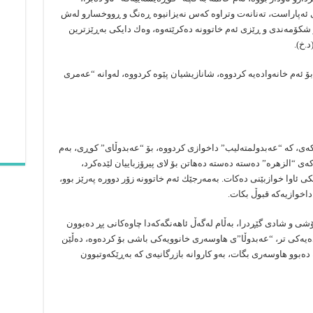
ی ئەپاراست، تەنانەت وتراوە كەس نەیزانیوە ڕەنگ و ڕووخسارو لەش
 شكۆمەندی و ڕێزی ئەم خاتوونە دەكرێتەوە، وەك دایكی بەڕێزترین
.خ).
ۆ ئەم خانەوادەیە كردووە، شانازیشیان پێوە كردووە، لەوانە “عەمری
ەی، كە “عەبدولمتەلیب” داخوازی كردووە، بۆ “عەبدوڵای” كوڕی، بەم
ەی “الزهرە” دەستە دەستە دەهاتن بۆ لای پیرۆزباییان لێدەكرد،
ئاوا خوازبێنی دەكات. بەمەرجێك ئەم خاتوونە زۆر دوورە پەرێز بوو،
 داخوازیەكە قبوڵ بكات.
ی و شادی گێڕدرا، بەڵام لەگەڵ ئاهەنگەكەدا چاوەكانی پڕ دەبوون
دەیەكی تر، “عەبدوڵا”ی هاوسەری خانوویەكی باشی بۆ كردەوە، دەڵێن
دەبوو هاوسەری بگات، بەو كاروانە بازرگانیەی كە بەڕێكەوتبوون