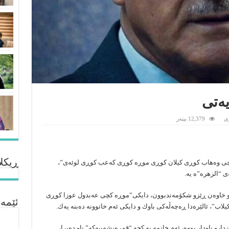
ەتی
ى
12,379 بینەر
ڕیکلا
 كچی وەهاب كوڕی كیلان كوڕی موڕە كوڕی كەعب كوڕی لوئەی”،
ی “الزهرە”ە یە.
ارو خاوەن ڕێزو شكۆمەندبوون، دایكی”موڕە كچی عەبدول عوزا كوڕی
ئێمە
”، ئالێرەدا ڕەچەڵەكی باوك و دایكی ئەم خاتوونە دەبنە یەك.
زدارو ناودار بووە، ئەم خانمە بە كچە “قوڕەیشەییەكە” ناو دەبرا،