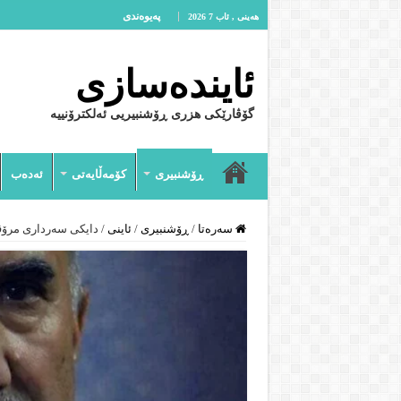
پەیوەندى
هەینی , ئاب 7 2026
ئایندەسازى
گۆڤارێکی هزری ڕۆشنبیریی ئەلکترۆنییە
ڕۆشنبیرى
کۆمەڵایەتى
ئەدەب
سەرەتا
/
ڕۆشنبیرى
/
ئاینى
/
دایكی سەرداری مرۆڤ