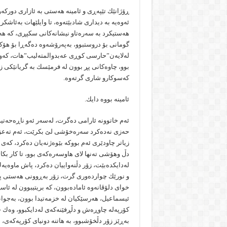
ڕۆژانێك تێپەڕی و ئامینە هەستی بە ئازاری دوركە
ئەوەیە بە دیداری شادبێتەوە، تا وایلێهات بەئاشك
هەستیكرد بە سەرەتاو نیشانەكانی سكپڕی، كە هە
گومانی بۆ دروستبوو، بەپەرۆشەوە دەگەڕا بۆ هۆك
لەلایەن”حارسی كوڕی عەبدوالمتەلیب”هات، كەوا 
بوو، چاوەكانی پڕ بوون لە فرمێسك بە گریانێكی 
كەسوكارو شاری گرتەوە.
ئامینە بووە دایك.
ئەم خاتوونە ئارامی دەگرت، لەسەر ئەو ناڕەحەت
حەزی نەدەكرد سەرەخۆشی لێ بكرێت، ئەم تەعزێبا
زیاتر چاودێری ئەم بووكە بێوەژنەیان دەكرد، كەی
دڵ وهۆشی تەنها لای هاوسەرەكەی بوو، تا كار بكا
لەدایكدەبێت، زۆر دڵنەواییان دەكرد، پاش ماوەیەك
و نورێك چواردەوری گرت، زۆر بەڕوونی هەستی پێك
خوای دلۆڤانەوە ئامادەبوون، كە بریتیبوون لە 
ئیسماعیل، هەرسێكیان لە خزمەتیدا بوون، بەجوان
كۆرپەلە چاوڕەش و دڵڕفێنەكەی لەدایكبوو، وەك 
بەڕێز زۆر دڵخۆشبوو، بە هاتنە دونیای كۆرپەكەی، 