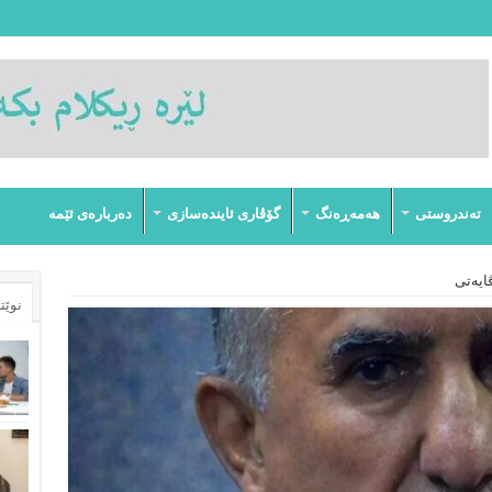
تەندروستى
هەمەڕەنگ
گۆڤارى ئایندەسازى
دەربارەى ئێمە
ایەتی
نوێت