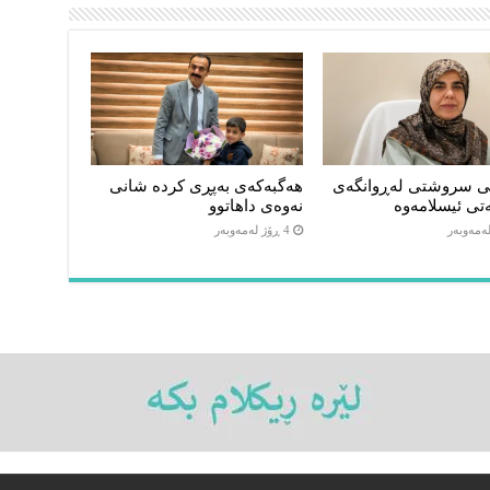
ی سروشتی لەڕوانگەی
هەگبەکەی بەپڕی کردە شانی
تی ئیسلامەوە
نەوەی داهاتوو
4 ڕۆژ لەمەوبەر