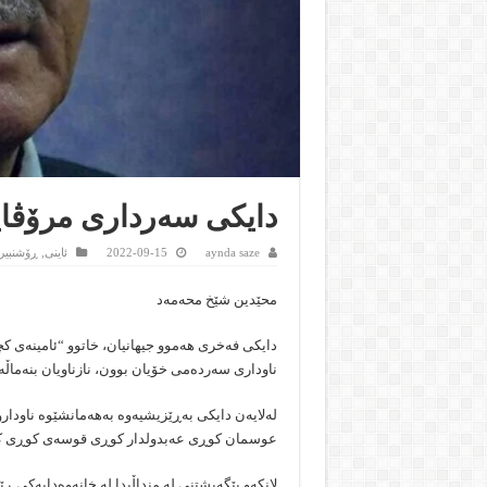
دایكی سەرداری مرۆڤای
aynda saze
2022-09-15
ئاینى
,
ڕۆشنبیر
محێدین شێخ محەمەد
دایكی فەخری هەموو جیهانیان، خاتوو “ئامینەی
ناوداری سەردەمی خۆیان بوون، نازناویان بنەماڵە
لەلایەن دایكی بەڕێزیشیەوە بەهەمانشێوە ناود
عوسمان كوڕی عەبدولدار كوڕی قوسەی كوڕی كیلاب
لانكەو پێگەیشتنی لە منداڵیدا لە خانەوەدایەكی ڕێ