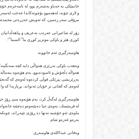
خانمێكی بە حەیاو بەشەرم بوو، لە نامەحرەم خۆ
و لاری چۆنە، لەهەموو بۆچونەكاندا جەخت لەسەر
مرۆڤی سەر زەمین، كە ئەویش حەزرەتی محمدە(د
زۆر لە شاعیرانی عەرەب تەعریف و پیاهەڵدانیان ب
كوڕی هێر و باوكی مونزیر كوڕی ما ْ السما ْ”.
هاوسەرگیری ئەم خاتوونە
وەهەب باوكی بەڕێزی هەواڵی دایە كچە سەنگینەك
هەواڵە دڵخۆش و ئاسودەبوو، بەم هۆیەوە بنەماڵەك
بەڕێزیشی بیرێكی قوڵی كردەوە لەوەی كە گەنجێكی 
لەوەی كە كچانی تر خۆیان ئەنواند، بڕیاریدا كە وا
هاوسەرگیری لەگەڵ كرد، بەم هۆیەوە سێ ڕۆژ خۆش
لە فرمێسك، بەوەی جیا دەبێتەوەو دەچێتە خانەوا
ماوەی ئەو خۆشیە تەنها دە ڕۆژی تێپەڕاند، چونكە 
بەرەو غەزەو شام.
وەفاتی عبدااللەی هاوسەری: