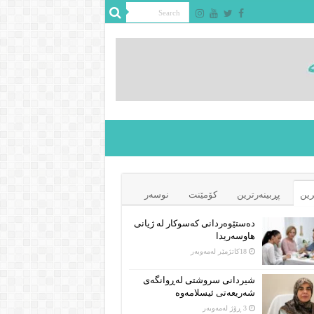
رین
پڕبینەرترین
کۆمێنت
نوسەر
دەستێوەردانی کەسوکار لە ژیانی
هاوسەریدا
18كاتژمێر لەمەوبەر
شیردانی سروشتی لەڕوانگەی
شەریعەتی ئیسلامەوە
3 ڕۆژ لەمەوبەر