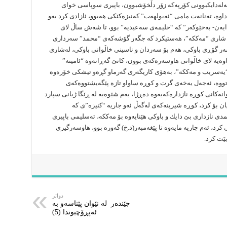
بەلەدایكبوونی كۆرپەكە زۆر دڵخۆشبوون، باپیری سوپاسی خوای
اوە، تەنانەت مامی “ئەبولهەب” كەنیزەكێكی هەبوو، ئازادی كرد بەو
یەن- بەخێوكەر” كە “حلیمەی سەعیدیە” بوو، تا شەش ساڵ لای
ە بۆ شاری “مەككە”، هەستیكرد كە جگەر گۆشەكەی “محمد” سەرداری
ەر گۆڕی باوكی، هەم بۆ سەردان و ناسینی خاڵوانی باوكی، لەشاری
وەیە لای خاڵوانی هاوسەرەكەی بوون، كاتێ گەڕانەوە “ئامینە”
“یەسریب و مەككە”، بەهۆی كاریگەری گەرماو گڕەو تیشكی خۆرەوە
هاتووە، ئەجەل یەخەی گرت و كوڕە ساواو تازە پێگەیشتووەكەی
ەكانی كوڕە نازدارەكەیەوە دەڕژا، بەم شێوەیە لە ڕێگا ژیانی سپارد
 بۆ كرد، كوڕە شیرینەكەی لەگەڵ ئەو جاریە “كنیزە”ی كە
ی نازداری بێ دایك و باوكی هێنایەوە بۆ مەككە، تەسلیمی باپیری
رد، ئەم جاریە مایەوە تا پێغەمبەر(د.خ) گەورە بوو، هاوسەرگیری
ێت كرد.
دواتر
جێنده‌ر له‌ نێوان پێناسه‌‌و به‌
ئه‌پڕۆچبوندا (5)