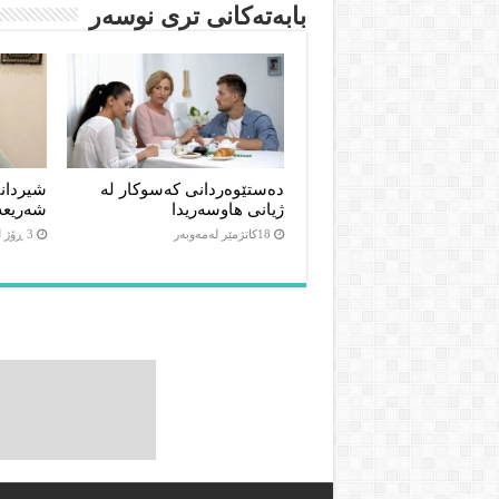
بابەتەکانى ترى نوسەر
دەستێوەردانی کەسوکار لە
شیردان
ژیانی هاوسەریدا
شەریعە
18كاتژمێر لەمەوبەر
3 ڕۆژ لەمەوبەر