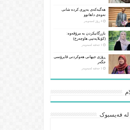
هەگبەکەی بەپڕی کردە شانی
نەوەی داهاتوو
4 ڕۆژ لەمەوبەر
بازرگانیکردن بە مرۆڤەوە:
(کۆیلایەتیی هاوچەرخ)
1 حەفتە لەمەوبەر
ڕۆژی جیهانی هەوکردنی ڤایرۆسی
جگەر
1 حەفتە لەمەوبەر
م
 لە فەیسبوک