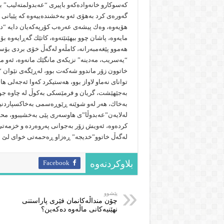
كەسوكارو خانەوادەكەو باپیری “عەبدولمتەلیب” 
گەورەی كرد بەهۆی ئەو بەخشندەییەوە كە پێیانی د
هۆیەوە، وەك پیشەی عەرەب كۆرپەكەیان دایە “دا
مایەوە، پاشان چوو بیهێنێتەوە، كاتێك گەڕایەو
هەموو پێغەمبەرانە، كامڵەو لەگەڵ خۆی بردی بۆس
“یەسریب، مەدینە” نزیكەی مانگێك مانەوە، ئەو ما
خاتوون زۆر ماندوو شەكەت بوو، لەڕێگەی نێوان 
توانای نەماو لاواز بوو، هەستیكرد كەوا ئەجەلی 
بەجێهێشت، گریان و فرمێسكی بەكوڵ لە چاوە جوان
بەخاك، هەر لەو شوێنە ڕێوڕەسمی بەخاكسپاردنیان
لەلایەن”عەبدوڵا”ی هاوسەری پێی بەخشیبوو، محمد
كردەوە، ئەویش زۆر بەجوانی پەروەردە و خزمەتی ك
لەگەڵ خاتوو”خدیجە” ڕەزاو ڕەحمەتی خوای لێ ب
Facebook
بلاوکردنەوە
پێشوو
چۆن منداڵه‌كانمان فێرى پاراستنى
نهێنیه‌كانى ماڵه‌وه‌ ده‌كه‌ین؟