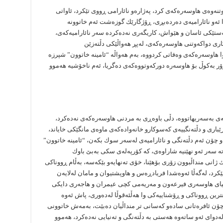
وتنەوەی هاوسەرەكەی كرد، پەژارەو نائارامی ڕووی تێكرد، ئاواتی
را ئەو نائارامیەی دەردەبڕی، ڕۆژگارێك گوزەشت ئەم خاتوونە
ستێكی ئاسان و هێواش، كاریگەری نەدەكردە سەر نائارامیەكەی،
اری دواكەوتنی هاوسەرەكەی، لەپڕ هەواڵێكی دڵتەزێن
هاوسەرەكەی وەفاتی كردووە، بەم هەواڵە “ئامینە خاتوون” شپرزە
زۆر بەكوڵ بۆ هاوسەرە دوركەوتووەكەی دەگریا، ئەم ناخۆشیە هەموو
یەی بەسەریهاتووە، دڵی باوەڕی بە مردنی هاوسەرەكەی نەدەكرد،
ری و دڵتەنگییەی كەسوكارو خانەوادەكەی ماوەی مانگێكی خایاند،
 و چۆن ئەم دڵتەنگی و نائارامیەی لەسەر سوك بكەن، “ئامینە خاتوون”
تە سەر ئەو نهێنیە شاراوەی، كە كۆرپەلەی سكی بەبێ باوك
 ژانی منداڵبوون زۆری بۆهێنا، خۆی تەنهایەو بێكەسە، بەڵام ڕووناكی
رد، لەگەڵا ئەوەشدا فریادڕەس و هاوپشتیوان و مامان لەلایەن
ئاسیای هاوسەری فیرعەون و مەریەمی كچی عیمران و هاجەری دایكی
ترین ڕووناكی و ڕۆشناییەكی وا هەڵئەقوڵا لەدەوری، پاش ئەوە
چۆن ئافرەتانی سادەو كەسانی تر منداڵیان دەبێت، بەمەش خاتوونی
لەدوای ئەو ساتەوە هەستی بە دڵتەنگی و تەنیایی نەدەكرد، هەموو