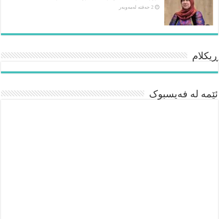
2 حەفتە لەمەوبەر
ڕیکلام
ئێمە لە فەیسبوک