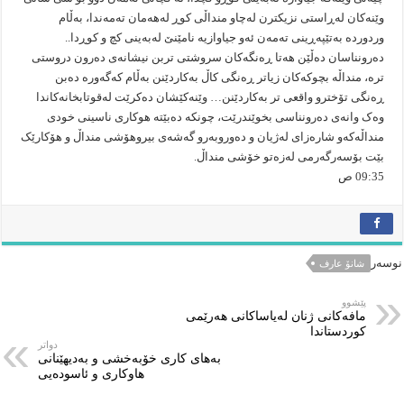
وێنەکان لەڕاستی نزیکترن لەچاو منداڵی کوڕ لەهەمان تەمەندا، بەڵام
وردوردە بەتێپەڕینی تەمەن ئەو جیاوازیە نامێنێ لەبەینی کچ و کوڕدا..
دەرونناسان دەڵێن هەتا ڕەنگەکان سروشتی تربن نیشانەی دەرون دروستی
ترە، منداڵە بچوکەکان زیاتر ڕەنگی کاڵ بەکاردێنن بەڵام کەگەورە دەبن
ڕەنگی تۆخترو واقعی تر بەکاردێنن… وێنەکێشان دەکرێت لەقوتابخانەکاندا
وەک وانەی دەرونناسی بخوێندرێت، چونکە دەبێتە هوکاری ناسینی خودی
منداڵەکەو شارەزای لەژیان و دەوروبەرو گەشەی بیروهۆشی منداڵ و هۆکارێک
بێت بۆسەرگەرمی لەزەتو خۆشی منداڵ.
09:35 ص
نوسەر
شانۆ عارف
پێشوو
مافه‌كانی ژنان له‌یاساكانی هه‌رێمی
كوردستاندا
دواتر
به‌هاى كارى خۆبه‌خشى و به‌دیهێنانى
هاوكارى و ئاسوده‌یى