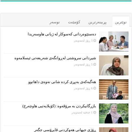
نوێترین
پڕبینەرترین
کۆمێنت
نوسەر
دەستێوەردانی کەسوکار لە ژیانی هاوسەریدا
3 ڕۆژ لەمەوبەر
شیردانی سروشتی لەڕوانگەی شەریعەتی ئیسلامەوە
5 ڕۆژ لەمەوبەر
هەگبەکەی بەپڕی کردە شانی نەوەی داهاتوو
6 ڕۆژ لەمەوبەر
بازرگانیکردن بە مرۆڤەوە: (کۆیلایەتیی هاوچەرخ)
1 حەفتە لەمەوبەر
ڕۆژی جیهانی هەوکردنی ڤایرۆسی جگەر