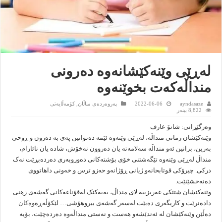
لەڕێی وێنەکێشانەوە دەرونی
منداڵەکەت بخوێنەوە
ayndasaze
2022-06-06
پەروەردەى مناڵان
,
کۆمەڵایەتى
8,822 بینەر
وەرگێڕانی: شانۆ عارف
وێنەکێشان زمانی منداڵە، لەڕێی وێنەوه ئێمە دەتوانین پەی بە دەرون و ڕوحی
بەرین، بزانین ئەو منداڵە سەلامەتە یان دەروون نەخۆش، شادە یان نائارام،
منداڵ لەڕێی وێنەوە تێگەشتنی خۆی بۆشتەکانی دەوروبەری دەردەبڕێت نەک
درکی. چیرۆکی قوتابحانەو ژیانی ڕۆژانەو حەزو ترس و خەونی داهاتووی
دەنەخشێنێت.
وێنەکێشان شتێکی غەریزییە لای منداڵ، بەیەکێک لەقۆناغەکانی گەشەی زهنی
دادەنرێت و کاریگەری دەبێت لەسەر گەشەی بیروهۆشی… لێکۆڵەڕەوەکان
دەڵێن وێنەکێشان لە ئەندێشەو هەست و نەستی منداڵەوە دەردەچێت، بۆیە