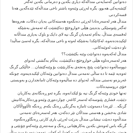
دەتوانین کەسایەتی منداڵەکە دیاری بکەین و دەرمانی بکەین ئەگەر
کێشەیەکی هەبوو، بگرە لەڕێی وێنەوە باشتر ناخی منداڵەکە تێدەگەین هەتا
قسەکردنی.
منداڵ هەر لەسەرەتادا لەڕێی دەنگەوە هەستەکانی بەیان دەکات، هەروەها
ئەگەر پێنوسێکی بدەیتێ هێڵی خواروخێچ دەکێشێت کە ئەمەش بەشێکە
لەقسەی منداڵ، بەڵام ئەمەیان گرنگ نیە لای دایک و باوک بەیاری منداڵانە
لێکیدەدەنەوە، لەکاتێکدا بەشێکە لەوتە و ناخی منداڵەکە، بگره لەسێ ساڵیدا
ناو دەنێت لەوێنەکانی..
منداڵ لەکەیەوە دەتوانێت وێنە بکێشێت؟؟
هەر لەسەرەتاوە هێڵی خواروخێچ دەکێشێت، بەڵام بەگشتی لەدوای
دووساڵەوە دەتوانێت پێنج پەنجەی بەکاربێنێت بۆ وێنەکێشان… خاڵێکی گرنگ
ئەوەیە ئێمە تا دە ساڵی تەمەنی منداڵ دەتوانین وێنەکان لێکبدەینەوە، چونکە
غەریزەو نەستی منداڵە، لەدوای دە ساڵیەوە وێنەکان ئامانجدارن و بەویستی
خۆی دروستیدەکات.
تەنها خودی وێنەکە گرنگ نیە بۆ لێکدانەوە، بگرە ئەو ڕەنگانەی بەکاریان
دێنێت، فشاری پێنوسەکە لەسەر کاغەز، چواردەوری وێنەو وردەکاریەکانیش
گرنگە… لێرەدا دەمەوێت ئاماژە بەگرنگی ڕەنگ بکەم. ڕەنگە ئاڵاوواڵاکان
شادی بەخشن و هەستی منداڵان تێر دەکەن، هەر لەسەرەتای تەمەنی
منداڵەوە دەبێت نیشانی منداڵ بدرێت لەڕێی یاری کارتی ڕەنگاوڕەنگەوە.
گرنگە باس لەوەش بکەین بەکارهێنانی ڕەنگ و سەنتەری وێنەکەو چۆنێتی و
چیەتی وێنەکە جیاوازە لەبەینی کوڕو کچدا، لە کچانی تەمەن دوو بۆ سێ ساڵی