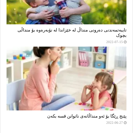
تایبەتمەندنی دەرونی منداڵ لە خێزاندا لە نۆبەرەوە بۆ منداڵی
بچوک
2022-07-15
پێنج ڕێگا بۆ ئەو منداڵانەی ناتوانن قسە بکەن
2022-06-27