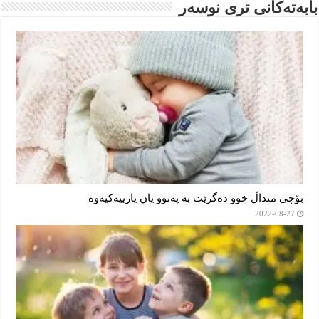
بابەتەکانى ترى نوسەر
بۆچی منداڵ خوو دەگرێت بە پەتوو یان یارییەکیەوە
2022-08-27