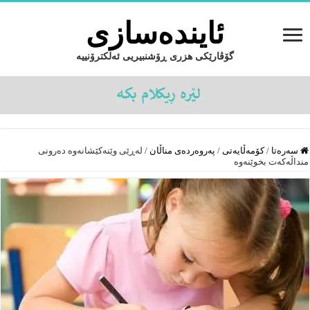
ئایندەسازى
گۆڤارێکی هزری ڕۆشنبیریی ئەلکترۆنییە
سەرەتا
/
کۆمەڵایەتى
/
پەروەردەى مناڵان
/
لەڕێی وێنەکێشانەوە دەرونی
منداڵەکەت بخوێنەوە