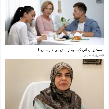
دەستێوەردانی کەسوکار لە ژیانی هاوسەریدا
4 ڕۆژ لەمەوبەر