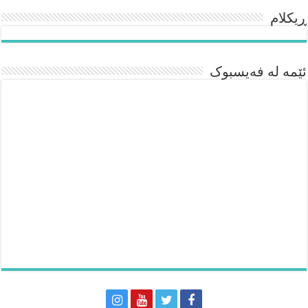
ڕیکلام
ئێمە لە فەیسبوک