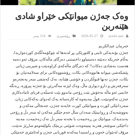
وەک جەژن میوانێکی خێراو شادی
هێنەربن
aynda saze
2026-05-27
ڕۆشنبیرى
154 بینەر
خەرمان عبدالکریم
جەژن بۆنەیەکی ئاینی و کلتورێکی پڕ لەبەها لە نێوکۆمەڵگەی کوردەواریدا،
بەڵام خەریکە دەبێتە دەستیاوو داخستنی دەرگای ماڵەکان، مرۆڤ ئەو دەمە
هەست بەشادی دەکات!! کە دەرگای ماڵەکەی کراوەبێت و شیرینی ژیانی
پێشکەشی میوانە هاتووەکانی بکات، ڕۆشتووەکانی نزای سەلامەتیان بۆ
بکات، جەژن تەنها قبوڵکردن و خۆشی هێنانە، نەک کەشفی سەر پەنجەرەو
سەرفەرش و دارو دیواری ماڵ، وەک لیژنە مەگەڕێن بۆ جەژنە پیرۆزە، ڕەنگە
خانمی ئەو ماڵە نەخۆش بێت ڕۆحی ماندوو بێت ئەسڵەن فریای ئامادەکاری
جەژن نەکەوتبێت، قوڵ مەبنەوە لە کارەساتە یەک لەدوای یەکەکانی ژیان،
سەردانێکی کورت و میوانێکی کورت خایەنە جەژن، جەنجاڵی مەکەن و
بەووشەیەک و ڕوانینێک سەدان ساڵ خەم جێگیر مەکەن لە سەر دڵ و ڕۆحی
بەندەیەک، میوانێک بن ڕەحمەت با بخەنە سەر دڵ نەک زەحمەت، مەبنە
داخێکی سوتێنەر هەربە بینینەوەت شوێنی برینێک بکولێتەوەو ساڕێژ نەبێت،
مرۆڤ لەنێوان خەون و ڕاستیدا مەکەنە قوربانی جەژن و لەئامێزی خەمێکی