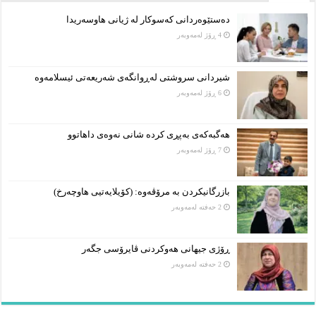
دەستێوەردانی کەسوکار لە ژیانی هاوسەریدا
4 ڕۆژ لەمەوبەر
شیردانی سروشتی لەڕوانگەی شەریعەتی ئیسلامەوە
6 ڕۆژ لەمەوبەر
هەگبەکەی بەپڕی کردە شانی نەوەی داهاتوو
7 ڕۆژ لەمەوبەر
بازرگانیکردن بە مرۆڤەوە: (کۆیلایەتیی هاوچەرخ)
2 حەفتە لەمەوبەر
ڕۆژی جیهانی هەوکردنی ڤایرۆسی جگەر
2 حەفتە لەمەوبەر