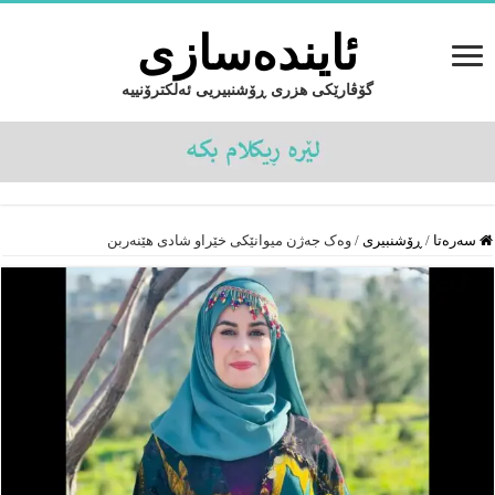
ئایندەسازى
گۆڤارێکی هزری ڕۆشنبیریی ئەلکترۆنییە
سەرەتا
/
ڕۆشنبیرى
/
وەک جەژن میوانێکی خێراو شادی هێنەربن