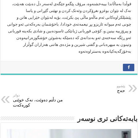
قوڵدا بەماڵاندا بیبەخشنەوە، مرۆڤ پێگەو جێگەی لەسەر دڵ دەبێت هەبێت،
نەک لە نێوان بوغزو نغرۆکردن وئەتک کردن و نهێنی گێڕانی و یاسا
پێشێلکراوەکانی ئەم ماڵەو ماڵی پێ بکرێت، بۆیە لەنێوان خێرایی هاتن و
چونی ئەم میوانە ئازیزو پڕ نیعمەتەی خودادا، باخۆشمان بەرەکەتی ئەو جوانی
و پیرۆزییە بینین و، کۆچی قوربانی ژیانێکی ئاسودەبین و شادی بکەینە قوربانی
ئەو ڕێگە سەختەی ئەو بەندانەی کە دەمێکە بەشوێن خۆشگوزەرانیەوەن
وتینون بە میهرەبانی و گفتی شیرین و مژدەی هاتنی هەزاران گوڵزار
بەخۆزگەیەکیانەوە بەستراوەتەوە
پێشوو
حەج
دواتر
من دڵتم دەوێت، نەک خوێنی
کورەکەت
بابەتەکانى ترى نوسەر