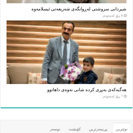
شیردانی سروشتی لەڕوانگەی شەریعەتی ئیسلامەوە
6 ڕۆژ لەمەوبەر
هەگبەکەی بەپڕی کردە شانی نەوەی داهاتوو
7 ڕۆژ لەمەوبەر
نوێترین
پڕبینەرترین
کۆمێنت
نوسەر