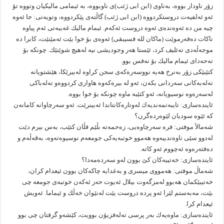
زۆر ناودار بووه‌، به‌ناوى (ابن ابی ژئب)ى ناوبووه‌، به‌ ئیمامى مالیكیان وتووه‌ تۆ
ئه‌و ئه‌لفیه‌ت دروستكردووه‌ (ابن ابی ژئب) گاڵته‌ى پێكردووه‌، وتویه‌تى: جا ئه‌وه‌
چیه‌ من ده‌ ئه‌وه‌نده‌ى ئه‌وه‌ دروست ئه‌كه‌م. ئیمام مالیك غه‌یبه‌تى ئه‌م پیاوه‌
ناكات ده‌فه‌رموێت (ماكان لله فسیبقى) ئه‌وه‌ى بۆ خوا بێت ئه‌مێنێت، كابرا ده‌
موجه‌ڵه‌دى ته‌ئلیف كرد، ئێستا هه‌ر وجودیشى نیه‌ له‌هیچ شوێنێك. چونكه‌ بۆ
ته‌حه‌داى ئیمام مالیك بۆ نه‌فس بوو.
كتێبێكى زۆر به‌نرخ هه‌یه‌ نووسه‌ره‌كه‌ى سجن كراوه‌ له‌بیرێكا، هێشتویانه‌
ته‌له‌به‌كانى سه‌ردانى بكه‌ن، ئه‌و له‌ بیره‌كه‌وه‌ هاوارى كردووه‌و ته‌له‌باكى
له‌سه‌ره‌وه‌ نوسیویانه‌، ئه‌و كتێبه‌ ماوه‌ چونكه‌ بۆ خوا بووه‌.
ئاینده‌سازى: تایبه‌تمه‌ندیه‌ك له‌وتاره‌كانتاندا ئه‌بینرێت. ئه‌و سه‌رچاوانه‌ كامانه‌ن
كه‌ ئێوه‌ سودیان لێوه‌رده‌گرن؟
شه‌مالأ موفتى: فره‌ سه‌رچاوه‌یی، زه‌حمه‌ته‌ بڵێم فڵان كتێب، به‌س بیرم دێت
له‌دوو سێى ناوه‌ندییه‌وه‌ هه‌موو خوتبه‌یه‌كى جومعه‌م نوسیوه‌ته‌وه‌، به‌قه‌ڵه‌م و
ده‌فته‌ره‌وه‌ ئه‌چووم ئه‌و كاته‌.
ئاینده‌سازى: خه‌تیبه‌كان كێ بوون له‌و سه‌رده‌مه‌دا؟
شه‌ماڵ موفتى: هه‌مووى میسرى و به‌غدایه‌ چاكه‌كان بوون ئیعدام كران،
خه‌تیبێكمان هه‌بوو له‌مزگه‌وت بیلال ئه‌یوت حه‌ز ئه‌كه‌ن خوتبه‌ى جومعه‌ چى
بێت، مه‌به‌ستم لێرا ئه‌و پرده‌ دروست بێت له‌نێوان خه‌ڵك و ئیماما. ئه‌ویش
ئیعدام كرا.
ئاینده‌سازى: ماوه‌یه‌ك به‌ر پرسى ته‌له‌فزیۆن بوویت، كێشه‌و گرفتان چى بوو