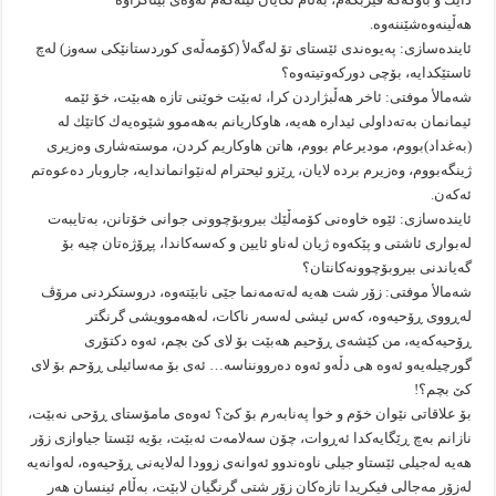
هه‌ڵینه‌وه‌شێننه‌وه‌.
ئاینده‌سازى: په‌یوه‌ندى ئێستاى تۆ له‌گه‌لأ (كۆمه‌ڵه‌ى كوردستانێكى سه‌وز) له‌چ
ئاستێكدایه‌، بۆچى دوركه‌وتیته‌وه‌؟
شه‌مالأ موفتى: ئاخر هه‌ڵبژاردن كرا، ئه‌بێت خوێنى تازه‌ هه‌بێت، خۆ ئێمه‌
ئیمانمان به‌ته‌داولى ئیداره‌ هه‌یه‌، هاوكاریانم به‌هه‌موو شێوه‌یه‌ك كاتێك له‌
(به‌غداد)بووم، مودیرعام بووم، هاتن هاوكاریم كردن، موسته‌شارى وه‌زیرى
ژینگه‌بووم، وه‌زیرم برده‌ لایان، ڕێزو ئیحترام له‌نێوانماندایه‌، جاروبار ده‌عوه‌تم
ئه‌كه‌ن.
ئاینده‌سازى: ئێوه‌ خاوه‌نى كۆمه‌ڵێك بیروبۆچوونى جوانى خۆتانن، به‌تایبه‌ت
له‌بوارى ئاشتى و پێكه‌وه‌ ژیان له‌ناو ئایین و كه‌سه‌كاندا، پڕۆژه‌تان چیه‌ بۆ
گه‌یاندنى بیروبۆچوونه‌كانتان؟
شه‌مالأ موفتى: زۆر شت هه‌یه‌ له‌ته‌مه‌نما جێى نابێته‌وه‌، دروستكردنى مرۆڤ
له‌ڕووى ڕۆحیه‌وه‌، كه‌س ئیشى له‌سه‌ر ناكات، له‌هه‌موویشى گرنگتر
ڕۆحیه‌كه‌یه‌، من كێشه‌ى ڕۆحیم هه‌بێت بۆ لاى كێ بچم، ئه‌وه‌ دكتۆرى
گورچیله‌یه‌و ئه‌وه‌ هى دڵه‌و ئه‌وه‌ ده‌روونناسه‌… ئه‌ى بۆ مه‌سائیلى ڕۆحم بۆ لاى
كێ بچم؟!
بۆ علاقاتى نێوان خۆم و خوا په‌نابه‌رم بۆ كێ؟ ئه‌وه‌ى مامۆستاى ڕۆحى نه‌بێت،
نازانم به‌چ ڕێگایه‌كدا ئه‌ڕوات، چۆن سه‌لامه‌ت ئه‌بێت، بۆیه‌ ئێستا جیاوازى زۆر
هه‌یه‌ له‌جیلى ئێستاو جیلى ناوه‌ندوو ئه‌وانه‌ى زوودا له‌لایه‌نى ڕۆحیه‌وه‌، له‌وانه‌یه‌
له‌زۆر مه‌جالى فیكریدا تازه‌كان زۆر شتى گرنگیان لابێت، به‌ڵام ئینسان هه‌ر