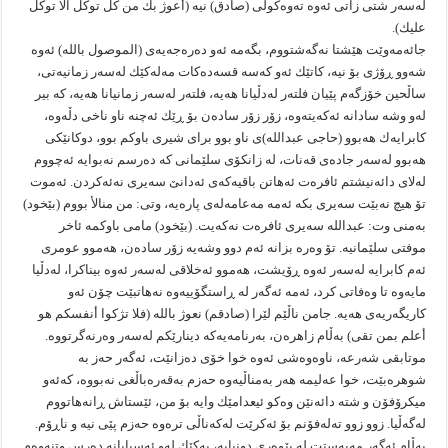
له‌سه‌ر شتى زاتى ئه‌وه‌ ته‌وه‌كولى (صادق) نیه‌ (أعوژ بك من كل توكل الا توكل
علیك).
جائه‌مه‌وێت هێشتا نه‌گه‌شتووم، بگه‌مه‌ ئه‌و ده‌ره‌جه‌یه‌ى (الموصول بالله) ئه‌وه‌
شه‌وو ڕۆژى بۆ نیه‌، كاتێك ئه‌و كه‌سه‌ قسه‌ده‌كات مه‌له‌كێك له‌سه‌ر زمانیه‌تى،
ساڵحین خۆزگه‌م پێیان فلته‌ر له‌دڵیانا هه‌یه‌، فلته‌ر له‌سه‌ر زمانیانا هه‌یه‌، كه‌ بیر
له‌و وشه‌ سادانه‌ ئه‌كه‌یته‌وه‌، زۆر زۆر ساده‌ن بۆ ڕێك ئه‌چنه‌ ناو ناخى دڵه‌وه‌،
كابرایه‌ك هه‌بوو (حاجى عبدالله)ى ناو بوو براى شیرى باوكم بوو، دوكانێكى
هه‌بوو له‌سه‌ر جاده‌ى قه‌نات، له‌ زانكۆى سلێمانى كه‌ ده‌رسم نه‌بوایه‌ ئه‌چووم
له‌لاى دائه‌نیشتم ئافره‌ت ئه‌هاتن باقیه‌كه‌ى ئه‌دانێ سه‌یرى نه‌ئه‌كردن. ئه‌موت
تۆ هیچ نه‌بێت سه‌یرى بكه‌ ئه‌مه‌ مه‌عامه‌له‌ى پاره‌یه‌، وتى: من منالأ بووم (بێخود)
به‌منى وت: عبدالله سه‌یرى ئافره‌ت نه‌كه‌یت. (بێخود) مامى باوكمه‌ ئاخر
موفتى سلێمانیه‌. تۆ وه‌ره‌ بزانه‌ ئه‌م دوو وشه‌یه‌ زۆر ساده‌ن، هه‌موو عومرى
ئه‌م كابرایه‌ له‌سه‌ر ئه‌وه‌ ڕۆیشت، هه‌موو ئه‌خلاقى له‌سه‌ر ئه‌وه‌ بیناكرا، له‌دڵیا
مایه‌وه‌ تا وه‌فاتى كرد، ئه‌مه‌ ئه‌گه‌ر له‌ ڕاستگۆییه‌وه‌ نه‌هاتبێت چۆن ئه‌و
كاریگه‌ریه‌ى هه‌یه‌. جامن ناڵێم لێرا (صادقم) نعوژ بالله (فلا تژكوا أنفسكم هو
أعلم بمن تقى) به‌ڵام زاهره‌ن، به‌رنامه‌یه‌كه‌ دینارێكم له‌سه‌ر وه‌رنه‌گرتووه‌.
موتابقى شه‌رعه‌، ناوه‌وه‌شى ئه‌وه‌ خوا خۆى ده‌زانێت، ئه‌گه‌ر حه‌ز به‌
شوهره‌بێت، خوا عه‌لیمه‌ هه‌ر به‌مناڵیه‌وه‌ حه‌زم به‌قه‌ره‌باڵغى نه‌بووه‌، كه‌ئه‌و
میكرۆفۆن و شته‌ دائه‌نێن وه‌كو ئیعدامێك وایه‌ بۆ من، ئێستاش ڕانه‌هاتووم
له‌گه‌ڵیا. زوو زوو ته‌له‌فۆنم بۆ ئه‌كرێت له‌كه‌ناڵى تره‌وه‌ حه‌زم پێى نیه‌ و ناڕۆم.
به‌ڵام ئه‌گه‌ر مه‌به‌ستت له‌ پێوه‌رى دونیایه‌، یه‌كێك له‌و ئه‌سبابانه‌ ده‌رس وتنه‌وه‌م