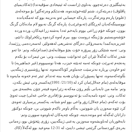
به‌ئینگلیزى ده‌رئه‌چوو، به‌ناوى (زانست له‌ ئیتیحادى سۆڤیه‌تدا) (ئه‌كادیمیاى
پاڤلۆڤ) ده‌ریئه‌كرد، شتم لێئه‌خوێنده‌وه‌، هه‌ندێكم وه‌رئه‌گێڕا بۆ موجه‌له‌ی
(علوم) پاره‌م وه‌رئه‌گرت، پاره‌كه‌ حیسابى ئه‌و به‌نزینه‌ بوو كه‌ ئه‌مگه‌یانده‌
نووسینگه‌كه‌یان له‌ڕێگاى (ئه‌بوغرێب)، پاره‌كه‌ گرنگ نه‌بوو لام ماده‌كان گرنگ
بوون، چونكه‌ خۆم زراعى بووم بایه‌خم ئه‌دا به‌شته‌ زراعیه‌كان، ورده‌ ورده‌
خۆشه‌ویستیم بۆ ژینگه‌ دروست بوو، بیرم له‌وه‌ كرده‌وه‌ ڕێكخراوێك دانێم،
عه‌ریزه‌یه‌كمدا به‌سه‌رۆكى ده‌زگاى ته‌شریعى له‌هه‌ولێر، له‌سه‌رده‌مى ڕژێمدا،
وتى: ئه‌مه‌ شتێكى زۆر پیرۆزه‌ خۆت بچۆ موقابه‌له‌ى (صدام)بكه‌، وتم: جا ئه‌و
شه‌ڕ ئه‌كات له‌گه‌لأ ئێران كێ ئه‌توانێت بیبینێت، وتى: من ئیمزات بۆ بكه‌م
په‌نجه‌م ئه‌بڕێت چونكه‌ ئه‌مه‌ ئه‌بێته‌ حیزب، هه‌تا نوسیبووم (غیر جماهیریه‌) تا
ئه‌و خاوه‌ن بڕیاره‌ نه‌ترسێت جه‌ماوه‌ر كۆناكه‌مه‌وه‌. ته‌نها ڕۆشنبیرى ژینگه‌یى
بڵاوئه‌كه‌مه‌وه‌، ته‌نها پسپۆڕان بۆیان هه‌یه‌ ببنه‌ ئه‌ندام. ئیتر ئه‌م خه‌ونه‌ مایه‌وه‌ تا
موقابه‌له‌ى (مام جه‌لال)مان كرد له‌ (21/10/ 1991)یه‌كسه‌ر وتى ئیش بكه‌ن،
وتم: مامه‌ من تابه‌یانى بڵێم ڕۆن مه‌كه‌نه‌ زێرابه‌وه‌ فیته‌ر چۆن به‌قسه‌ى من
ئه‌كات. وتى: ئه‌وه‌ نامه‌یه‌كت بۆ ئه‌نووسم بۆ (قادرى حاجى عه‌لى) چیت ئه‌وێ
بۆت ئه‌كه‌م، (مام جه‌لال) زۆر واعى بوو له‌و شتانه‌، یه‌كسه‌ر پرسیارى ئه‌وه‌ى
كرد ئێوه‌ سه‌وزن یان شووتین، به‌ڵام باوه‌ر ناكه‌م شووتى بن، چونكه‌ دوكتۆر
داراتان له‌گه‌ڵه‌ ئه‌و موته‌ده‌ینه‌، چونكه‌ چه‌په‌كان له‌ناوه‌وه‌ سوورن وتم:
نابه‌قوربان له‌ناویشه‌وه‌ سه‌وزین یه‌عنى ژینگه‌یین، زۆرى پێخۆش بوو، زه‌مانى
به‌ره‌ى كوردستانى گرێنتى ئیشى داینێ، له‌ 31-12 مه‌وعید بوو له‌گه‌لأ (كاك