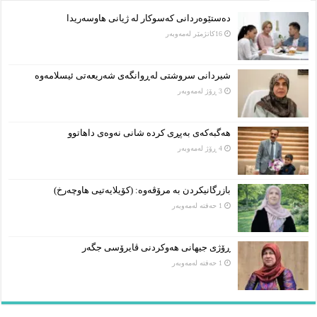
دەستێوەردانی کەسوکار لە ژیانی هاوسەریدا
16كاتژمێر لەمەوبەر
شیردانی سروشتی لەڕوانگەی شەریعەتی ئیسلامەوە
3 ڕۆژ لەمەوبەر
هەگبەکەی بەپڕی کردە شانی نەوەی داهاتوو
4 ڕۆژ لەمەوبەر
بازرگانیکردن بە مرۆڤەوە: (کۆیلایەتیی هاوچەرخ)
1 حەفتە لەمەوبەر
ڕۆژی جیهانی هەوکردنی ڤایرۆسی جگەر
1 حەفتە لەمەوبەر