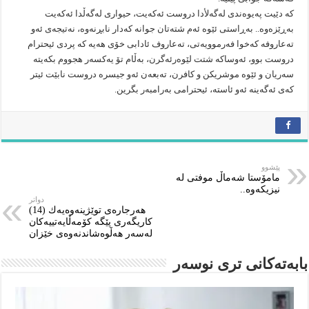
كه‌ دێیت په‌یوه‌ندى له‌گه‌لأدا دروست ئه‌كه‌یت، حیوارى له‌گه‌ڵدا ئه‌كه‌یت
به‌ڕێزه‌وه‌.. به‌ڕاستى ئێوه‌ ئه‌م شته‌تان جوانه‌ كه‌دار نابڕنه‌وه‌، نه‌تیجه‌ى ئه‌و
ته‌عاروفه‌ كه‌خوا فه‌رموویه‌تى، ته‌عاروف ئادابى خۆى هه‌یه‌ كه‌ پردى ئیحترام
دروست بوو، ئه‌وساكه‌ شتت لێوه‌رئه‌گرن، به‌ڵام تۆ یه‌كسه‌ر هجووم بكه‌یته‌
سه‌ریان و ئێوه‌ موشریكن و كافرن، ته‌بعه‌ن ئه‌و جیسره‌ دروست نابێت ئیتر
كه‌ى ئه‌گه‌ینه‌ ئه‌و ئاسته‌، ئیحترامى به‌رامبه‌ر بگرین.
پێشوو
مامۆستا شه‌ماڵ موفتى له‌
نیزیكه‌وه‌..
دواتر
هەرجارەی توێژینەوەیەك (14)
كاریگەری پێگە كۆمەڵایەتییەكان
لەسەر هەڵوەشاندنەوەی خێزان
بابەتەکانى ترى نوسەر