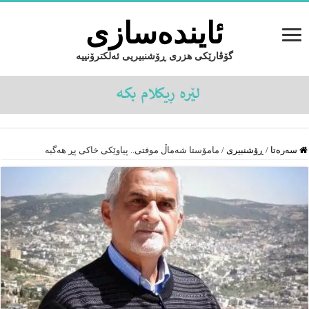
ئایندەسازى
گۆڤارێکی هزری ڕۆشنبیریی ئەلکترۆنییە
سەرەتا
/
ڕۆشنبیرى
/
مامۆستا شه‌ماڵ موفتی.. پیاوێكى خاكی پڕ هه‌گبه‌