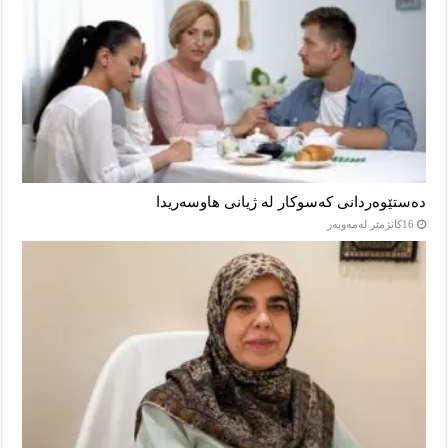
دەستێوەردانی کەسوکار لە ژیانی هاوسەریدا
16كاتژمێر لەمەوبەر