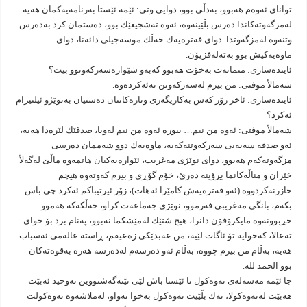
تواناى ئه‌وه‌م هه‌بوو، به‌دڵى بوو، دوایى وتى: ئێمه‌ ئێستا به‌رنامه‌یه‌كمان هه‌یه‌
له‌مزگه‌وته‌كاندا ده‌رس بڵێینه‌وه‌، ئه‌وه‌ ته‌شجیعێك بوو، ده‌ستمان كرد به‌ده‌رس
وتنه‌وه‌ له‌مزگه‌وتدا. دواى فه‌تره‌یه‌ك خه‌ڵك موسه‌جیلى دائه‌نا، دواى
ماوه‌یه‌كیش بوو به‌ته‌له‌فزیۆن.
ئاینده‌سازى: متمانه‌ت به‌خۆت هه‌بوو كه‌به‌و شێوازه‌سه‌ركه‌وتوو بیت؟
شه‌مالأ موفتى: من بیرم له‌سه‌ركه‌وتن نه‌ئه‌كرده‌وه‌.
ئاینده‌سازى: ئاخر زۆر كه‌س به‌كاریگه‌رى وتاره‌كانتان ده‌ستیان به‌نوێژو ئیلتیزام
ئه‌كرد؟
شه‌مالأ موفتى: ئه‌وه‌ من نیم… ببوره‌ ئه‌وه‌ من نیم له‌ویا، صدقێك لێره‌دا هه‌یه‌،
ئه‌و صدقه‌ سه‌به‌بى سه‌ركه‌وتنه‌كه‌یه‌، ماوه‌یه‌ك دوو شه‌ممان ده‌رسى
مزگه‌وته‌كه‌م هه‌بوو، دواى نوێژى مه‌غریب، ئێواره‌یه‌كیان هاتمه‌وه‌ ماڵێ له‌گه‌لأ
خێزان و مناڵه‌كانما بڕۆینه‌ ده‌رێ، خۆم گۆڕى و بیرم كه‌وته‌وه‌ هیچم
حازرنه‌كردووه‌ (ئه‌و فه‌تره‌یه‌ش كامێرا ئه‌هات)، زۆر ئیرتیباكم ئه‌كرد چى باس
بكه‌م، بانگى مه‌غریبى فه‌رموو، نوێژى جه‌ماعه‌ت كراو، خه‌ڵكه‌كه‌ هه‌موو
خڕبوونه‌وه‌ مایكرۆفۆن دانرا، هیچ شتێك له‌مێشكما نه‌بوو، په‌نام برد بۆ خواى
ته‌عالا، كه‌خوایه‌ تۆ ئاگات لێیه‌، من عه‌بدێكى زه‌عیفم، ڕاسته‌ عاله‌مى ئه‌سباب
هه‌یه‌، به‌ڵام من بیرم چووه‌، به‌ڵام ئه‌و ده‌رسه‌م له‌ده‌رسه‌ هه‌ره‌ به‌قوه‌ته‌كان
بوو الحمد لله.
جا ئێمه‌ مه‌سه‌له‌ى ته‌وه‌كول تا ئێستا باش لێى تێنه‌گه‌شتووین ته‌وحید ئه‌بێت
هه‌بێت له‌ته‌وه‌كولا، نه‌ك بڵێیت ته‌وه‌كول به‌خوا ته‌واو، له‌ملاشه‌وه‌ ته‌وه‌كولت