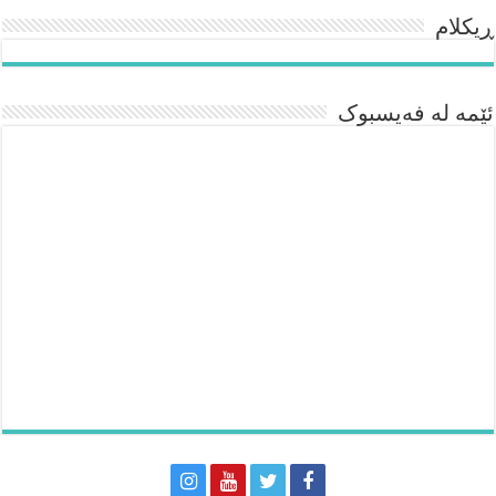
ڕیکلام
ئێمە لە فەیسبوک