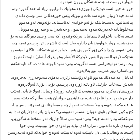
حیوار دروست ئه‌بێت، شته‌كان ڕوون ئه‌بنه‌وه‌.
چوومه‌ چین له‌مه‌عبدێكى (بووژى) ده‌هۆڵێك دانرابوو، زیاد له‌ حه‌د گه‌وره‌ وتم:
ئه‌مه‌ چیه‌؟ وتیان ئه‌وه‌ سه‌عات و نیوێك پێش خۆرهه‌ڵاتن سى وسێ دانه‌ى
پیائه‌ماڵین، ته‌سبیحاتێكه‌ بۆ ئه‌و خوایه‌ى له‌ئاسمانه‌، بۆئه‌وه‌ى ئه‌و هه‌موو
مه‌خلوقاتانه‌ خه‌به‌ربكه‌ینه‌وه‌ به‌مه‌یمون و حه‌شه‌رات و سه‌روو هه‌موویان
ئینسانه‌كان، تاخواى ئاسمانیان بیربكه‌وێته‌وه‌، كه‌ سی و سێ ده‌رگاى هه‌یه‌ بۆ
به‌هه‌شت، چوار خواوه‌ندیان داناوه‌ یه‌ك له‌یه‌ك ناشرین تر، پرسیم ئه‌مه‌ چیه‌،
وتى: ئه‌وه‌یان چاوێكى زۆر گه‌وره‌ى هه‌یه‌ خواوه‌ندى شته‌كانه‌، ئاگاى له‌هه‌موو
شتێكه‌، (وهو السمیع البصیر لایدركهُ الأبصار وهو یدرك أبصار). ئایه‌ته‌كه‌م بۆ
وت، وتم: تۆ ئیحترامى ئه‌مه‌ ئه‌گریت، وتى: نه‌وه‌ڵا بۆته‌ عاده‌ت، كه‌ ئایه‌ته‌كه‌م
بۆ باسكرد زۆر غه‌ریب بوو به‌لایه‌وه‌.
له‌یابان مه‌عبه‌دێك هه‌بوو ئاو ئه‌ڕۆیشته‌ ژێرى، به‌هۆى مه‌دوجه‌زرى به‌حره‌وه‌،
شه‌ش سه‌عات جارێك، ئاو دێته‌ ژوره‌وه‌، پرسیم: بۆچى تۆزێ له‌ولاتره‌وه‌
دروستتان نه‌كرد، هه‌موو ده‌قه‌یه‌ك ئاو دێته‌ ژورێ؟ وتىیان: ئه‌ولا غاباته‌، ئه‌بێت
دار ببڕینه‌وه‌، خوا عاجزئه‌بێت، مه‌فاهیمى جوانیان هه‌یه‌ به‌ڵام كه‌ دێیته‌ سه‌ر
عه‌قیده‌كه‌ ئه‌شهه‌دو بیلا سه‌قه‌ته‌، ئه‌و پارچه‌ جه‌مه‌لونانه‌ى ئه‌خرێنه‌ سه‌ر بینا،
كچ و كوڕ ئه‌هاتن ناوى خۆیان له‌سه‌ر ئه‌نووسى؟ ده‌ یان پانزه‌ دۆلاریان ئه‌دا به‌
مۆنكه‌كه‌، وتم: ئه‌مه‌ چیه‌؟ وتى: ئه‌وه‌سى سالأ جارێك ئه‌و سه‌قفانه‌ ئه‌گۆڕێن،
قرمیدى تازه‌ دائه‌نێین، مرازه‌كه‌ى تیایه‌ بۆ ئه‌وه‌ى خوا بیبینێت. وتم: خوا
(سبحانه‌ وتعالى) هى دڵ نابینێت ئه‌وه‌ ئه‌بینێت ئه‌وه‌ چ خوایه‌كه‌ ئێوه‌ ئه‌یپه‌رستن
قه‌شه‌كه‌ جوابى پێنیه‌.