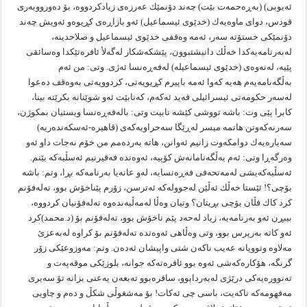
ئه‌یوبى) (به‌ڕه‌حمه‌ت بێت) چه‌ند دۆنمێك عه‌رزه‌ى زیادكردووه‌، بۆ ده‌ورووبه‌رى
قودس، دواى ماوه‌یه‌ك (خدێوى ئیسماعیل) ئه‌و بازاڕه‌ى كڕیوه‌و ئه‌ویش چه‌ند
دۆنمێكى خستۆته‌ سه‌ر، ئه‌مه‌ وه‌قفى خدێوى ئیسماعیل و صلاحدینه‌،
له‌به‌رنامه‌یه‌كدا خه‌ڵك دانیشتبوون، پێشكه‌شكار له‌گه‌لأ ئافره‌تێكدا وه‌سائقى
پێیه‌، له‌نه‌وه‌ى (خدێوى ئیسماعیله‌) له‌فه‌ڕه‌نسا ئه‌ژى. وتى: من ئه‌م
به‌ڵگه‌نامه‌یه‌م هه‌یه‌ كه‌وا ئه‌مه‌ باپیرم كڕیویه‌تى، كردوویه‌تى به‌وه‌قف ده‌عوا
له‌سه‌ر حكومه‌تى ئیسرائیلى قه‌ید ئه‌كه‌م، كه‌نابێت ئه‌و شوێنانه‌ بكرێته‌ بینا،
كابرا پێى وت: باشه‌ تووشى كێشه‌ نابیت وتى: باله‌فه‌ڕه‌نسا ویستیان بمكوژن،
سه‌رنه‌كه‌وتن هاتمه‌ میسر له‌ڕێگا سه‌حراویه‌كه‌ى (قاهیره‌-ئه‌سكه‌نده‌ریه‌)
سه‌یاره‌یه‌ك دوامكه‌وت زانیم ئه‌وانن، هاته‌ به‌رده‌مم من خۆم نه‌جات داو ئه‌و
وه‌رگه‌ڕا وتى: ئه‌م به‌ڵگه‌نامانه‌ش كۆپیه‌، ئه‌وه‌نده‌ فه‌قیرنیم ئه‌سڵیه‌كه‌ بێنم.
ئه‌سڵیه‌كه‌یشى له‌مه‌تحه‌فى فه‌ڕه‌نسایه‌، له‌و عانه‌یا به‌رنامه‌كه‌ بڕا، وتم: باشه‌
بۆچى؟! ئێستا خه‌ڵك ئه‌ڵێن له‌جووله‌كه‌ ئه‌ترسن، زۆرم پێناخۆش بوو، ته‌له‌فۆنم
كرد كاك فڵان بۆچى بڕیتان؟ وتیان وه‌ڵا له‌مه‌ڵبه‌نده‌وه‌ ته‌له‌فۆنیان كردووه‌،
بیبڕن ئه‌و به‌رنامه‌یه‌، زیاد له‌حه‌د پێم ناخۆش بوو، ته‌له‌فۆنم بۆ (د.محمد)كرد
ئه‌و كاته‌ به‌رپرس بوو، وتى وه‌ڵاهى ئه‌وه‌نده‌ ته‌له‌فۆنم بۆ كراوه‌ له‌به‌عزێ
مه‌لاوه‌ وتوویانه‌ عه‌یب ناكه‌ن شتى واپیشان ئه‌ده‌ن. وتم: مه‌وزوعێكى زۆر
گرنگه‌، هۆكاره‌كه‌شى ئه‌وه‌ بوو ئافره‌ته‌كه‌ جوانه‌، بلوزێكى موقه‌په‌ت و
ته‌نووره‌یه‌كى درێژى له‌به‌ردابوو، سافره‌بوو ته‌بعه‌ن یه‌عنى بزانه‌ تۆ سه‌یرى
مه‌فهومه‌كه‌ ناكه‌یت، باسى چى ئه‌كات! بۆ مه‌شغوڵى شكڵ و ده‌م و چاویى