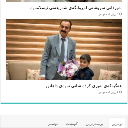
شیردانی سروشتی لەڕوانگەی شەریعەتی ئیسلامەوە
3 ڕۆژ لەمەوبەر
هەگبەکەی بەپڕی کردە شانی نەوەی داهاتوو
4 ڕۆژ لەمەوبەر
نوێترین
پڕبینەرترین
کۆمێنت
نوسەر