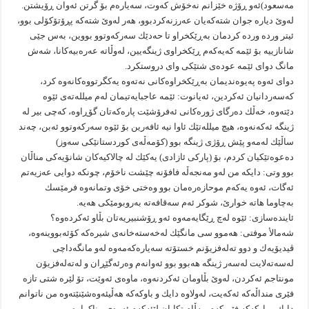
مه‌سعود)ئه‌و ڕۆژه‌ خێزانم نه‌خۆش كه‌وت، سه‌یاره‌م بۆ گرتن ئه‌وان ڕۆیشتن.
له‌وێ دیاره‌ جوان شته‌كه‌یان عه‌رزنه‌كردبوو، هه‌ر له‌وێ شته‌كه‌ پڕۆتۆكۆلى بوو،
ئیتر ورده‌ ورده‌ كردمان به‌ڕێكخراو تا حه‌دێك سه‌ركه‌وتوو بووین، به‌س جێى
شانازییه‌ بۆ ئێمه‌ كه‌یه‌كه‌م ڕێكخراوى ژینگه‌یین، له‌وڵاته‌ عه‌ره‌بیه‌كانا، شه‌ش
مانگ دواى ئێمه‌ عوده‌ى شتێكى وای دروستكرد.
دواى ئه‌وه‌ په‌یوه‌ندیمان به‌ڕێكخراوه‌كانى نه‌ته‌وه‌ یه‌كگرتووه‌كانه‌وه‌ كرد،
كه‌سه‌ردانیان ئه‌كردین، ئه‌یانوت: ئێمه‌ عاجبایه‌تیمان له‌م میلله‌ته‌ى ئێوه‌
دێته‌وه‌، خه‌ڵك ده‌رگاى ژوره‌كانى ئه‌فرۆشێت پاره‌كه‌تان گۆڕاوه‌، كه‌چى بیر له‌
ژینگه‌ ئه‌كه‌نه‌وه‌، هیچ میلله‌تێك ئاوا نیه‌ ئافه‌رین بۆ ئێوه‌ سه‌ركه‌وتوو ئه‌بن، چه‌ند
ساڵێك له‌مه‌و پێش ڕۆژى ژینگه‌ بوو (كۆمه‌ڵه‌ى كوردستانێكى سه‌وز)
ده‌عوه‌تێكیان كردم، بۆ (پاركى ئازادى) یه‌كێك له‌ چالاكیه‌كان شانۆیه‌كى مناڵان
بوو وتى: دایكه‌ من له‌و مه‌نجه‌ڵه‌ فافۆنه‌ چێشت ناخۆم، چونكه‌ دوایى عه‌زیه‌تم
ئه‌گات، ئه‌وه‌ یه‌كه‌م موحازه‌ره‌مان بوو وه‌ختى خۆى وتمانه‌وه‌ فرمێسك
به‌چاوما هاته‌ خوارێ، شوكر ئه‌م سه‌قافه‌ته‌ به‌روبومێكى هه‌یه‌.
ئاینده‌سازى: ئێوه‌ له‌چ ڕێگایه‌مه‌وه‌ ئه‌و ڕۆشنبیریه‌تان بڵاو ئه‌كرده‌وه‌؟
شه‌مالأ موفتى: هه‌موو سی مانگێك له‌خه‌سته‌خانه‌ى شیره‌كه‌ كۆئه‌بووینه‌وه‌،
ڤیدیۆیه‌ك و دوو ته‌له‌فزیۆنم خستۆته‌ سه‌یاره‌كه‌مه‌وه‌ له‌و مانگه‌داچى
له‌سه‌ته‌لایت له‌سه‌ر ژینگه‌ هه‌بوو بوو ئه‌وانه‌م وه‌رئه‌گێڕان و له‌ته‌له‌فزیۆن
مونتاجم ئه‌كردن، له‌وێ بڵاومان ئه‌كردنه‌وه‌، ماوه‌ى ئه‌وێت، تۆ لێره‌ شتى تازه‌
فێرى منداڵه‌كه‌ ئه‌كه‌یت، له‌ولاوه‌ دایك و باوكه‌كه‌ هه‌ڵیئه‌وه‌شێنێته‌وه‌ من ناتوانم
دایك و باوكه‌كه‌ فێربكه‌م، به‌ڵام تكایان لێئه‌كه‌م ئه‌وه‌ى بیناكراوه‌