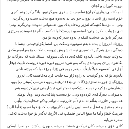
بوو به‌ كوڕان و كچان.
له‌مه‌كته‌بى (بنارى كچان) ته‌له‌به‌یه‌ك سفرى وه‌رگرتبوو، بانگم كرد وتم: كچى
خۆم ئه‌مه‌ زۆر ئاسان بوون، جوابت بدایه‌ته‌وه‌ هیچ نه‌بێت سیت وه‌رئه‌گرت.
وتى: مامۆستا كتێبه‌كه‌ له‌ژێر ڕه‌حله‌یه‌ك بوو، ئه‌متوانى نه‌وه‌ت وه‌ربگرم. وتم:
ئه‌ى بۆ وات نه‌كرد. وتى: له‌هه‌موو ده‌رسێكا وا ئه‌كه‌م به‌ڵام تۆ ئه‌وه‌نده‌ به‌ڕێزى
هه‌رگیز ناتوانم غه‌شت لێبكه‌م. ئه‌وه‌ سه‌ركه‌وتنه‌ بۆ من.
ڕۆژێك له‌ڕۆژان به‌ته‌له‌به‌م نه‌وتووه‌ وسكت بن. له‌سایكۆلۆجیه‌تى ئینسانا
ده‌نگى به‌رز هه‌رگیز ته‌ئسیرى نیه‌، ته‌شویش دروست ئه‌كات بۆ به‌رامبه‌ره‌كه‌ى.
بته‌وێت بچیته‌ ناخى دڵیه‌وه‌ كلیله‌كه‌ى ده‌نگى سووكه‌، شتێك بێت كه‌ ده‌رگات بۆ
بكاته‌وه‌. پردى په‌یوه‌ندى یه‌كه‌ به‌و نه‌ڕه‌ نه‌ڕوو قیڕه‌ قیڕه‌ دروست نابێت (وقل
ڵهُمْ فی أنفسهم قولاً بَلیغاً) نه‌یفه‌رمووه‌ فی (ێژانهم) قه‌وله‌كه‌ بچێته‌ ناخى
دڵه‌وه‌. تۆ كه‌ ئه‌و گوێیه‌ت به‌ ژاوه‌ ژاو سه‌خڵه‌ت كرد مه‌فاهیمه‌كانى ئه‌ڕوا.
ڕۆژێكیان چوومه‌ ستۆدیۆ (كاك ئومێد) ده‌رهێنه‌ر بوو، ده‌رسى (میحراب) بوو،
ئیشاره‌تى بۆ كردم ده‌ست پێبكه‌م، نه‌متوانى، ئیشاره‌تى ترى كرده‌وه‌ هه‌ر
نه‌متوانى، ده‌رگاكه‌ى كرده‌وه‌ وتى: بۆ ده‌ست پێناكه‌یت، وتم: وه‌ڵا ئومێد
هه‌موویم حازره‌، به‌ڵام ئه‌مه‌م دڵم حازرنیه‌، ناتوانم وه‌كو حه‌قایه‌تێك بیڵێم،
چه‌ند مه‌نتیق و ئه‌قڵ و ئه‌سالیبى ڕاقى به‌كاربهێنیت. كه‌بۆ خوا نه‌بوو (فأما الزبدُ
فیژهبُ جُفا‌وً وأما ما ینفعُ الناس فَێمكپ فی الأرچ)، ئه‌گه‌ر بۆ خوا نه‌بێت كه‌فى
سه‌ر ده‌ریایه‌.
كاتى خۆى مه‌زهه‌به‌كان نزیكه‌ى هه‌شتا مه‌زهه‌ب بوون، یه‌كێك له‌وانه‌ زانایه‌كى