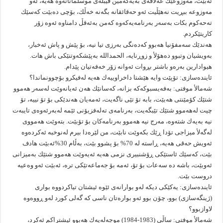
ئه‌بێت، مه‌وزوعێك عه‌لاقه‌ى به‌یه‌كه‌مین قیبله‌ى موسڵمانانه‌وه‌ هه‌یه‌، ئه‌و
مه‌وزوعه‌ ببڕیت نه‌هێڵیت ئه‌و حه‌قائقانه‌ بگه‌نه‌ خه‌ڵك، بۆچى ده‌بێت كه‌سێك
ته‌حه‌كوم بكات به‌سه‌ر به‌رنامه‌یه‌كه‌وه‌ كه‌من به‌ئه‌قڵ دامناوه‌ ئه‌وه‌ زۆر
كاریتێكردم.
هه‌ندێك سه‌مفۆنیا هه‌بوو كه‌ده‌نگى به‌رزى تیا نیه‌، بۆ پێش و پاش ئه‌خبار،
به‌ویشیان وتبوو ده‌هۆلأ و زوڕنایه‌، الحمدالله به‌پێشكه‌وتنێكى باش هات.
هیوادارین به‌ره‌و باشتر بڕوات ئه‌وانه‌ زۆر خه‌فه‌تیان پێدام.
ئاینده‌سازى: تۆپێت وایه‌ هێشتا داخراوییه‌ك هه‌یه‌ له‌فیكرو بۆچوونماندا؟
شه‌مالأ موفتى: به‌فه‌یسبوكه‌كه‌ بزانه‌، كه‌سانێك هه‌ن ئه‌یانه‌وێت له‌سه‌ر هه‌موو
شتێك كۆمێنتى هه‌بێت، بابه‌ تۆ تێی ناگه‌یت، ئه‌مه‌یان هه‌ندێكى بۆ تۆ نییه‌، تۆ
چیت له‌هه‌موو شتێك تێبگه‌یت، به‌رنامه‌ى ته‌له‌فزیۆنى ئێمه‌ له‌به‌رئه‌وه‌ى تایبه‌ت
نیه‌ به‌یه‌ك شته‌وه‌، مه‌رج نیه‌ هه‌موو به‌رنامه‌كان بۆ تۆبێت. بته‌وێت هه‌مووى
له‌گه‌لأ میزاجى تۆدا ڕێك بكه‌وێت نابێت، من لێره‌دا بیرم له‌نوخبه‌ ئه‌كرده‌وه‌
ئه‌ویش حه‌قى هه‌یه‌، ڕاسته‌ له‌ 70% بۆ پشوو بێت، به‌ڵام 30%ئه‌بێت هادف
بێت، كه‌سێك ئاستێكى ڕۆشنبیرى نزمى هه‌یه‌ ئه‌یه‌وێت هه‌موو شتێك به‌میزانى
ئه‌وبێت، باشه‌ ده‌ سه‌عات بۆ تۆ، ئه‌مه‌ بۆ جه‌ماعه‌تێكى تره‌، ئه‌بێت ئه‌و وه‌عیه‌
دروست بێت.
ئاینده‌سازى: یه‌كێكى دیكه‌ له‌و بوارانه‌ى ئێوه‌ ئیشتان تیاكردووه‌ بوارى
(ژینگه‌سازى) بوو، چۆن بوو ئه‌و بواره‌تان ناسى كه‌ گه‌لى كورد له‌و ڕووه‌وه‌
لاوازبوو؟
شه‌مالأ موفتى: ساڵى (1983-1984) موجه‌له‌یه‌ك هه‌بوو ئیشتراكم ئه‌كرد،