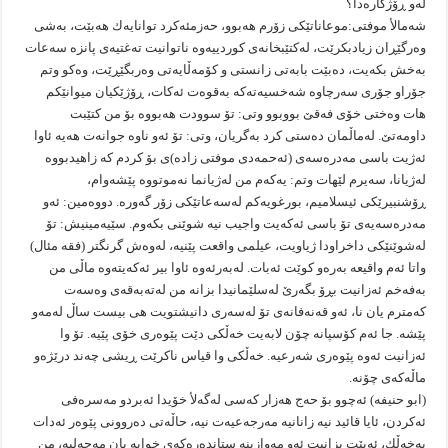
له‌و ڕۆژگاره‌دا؟
شه‌مالأ موفتى:موعاناتێكى زۆرم هه‌بوو، حه‌زمئه‌كرد توانایه‌ك هه‌بێت، به‌شى
وه‌رگێڕان زیادبكرێت، له‌كتێبخانه‌ى كوردییه‌وه‌ ناتوانیت ته‌غتیه‌ى پانزه‌ سه‌عات
به‌خش بكه‌یت، ده‌بێت بابه‌تى زانستى و كۆمه‌ڵایه‌تى وه‌ربگێڕێت، وه‌كو وتم
جۆراو جۆرى سه‌رچاوه‌ شه‌خسیه‌ته‌كه‌ به‌قوه‌ت ئه‌كات، ڕۆژێكیان میوانێكم
هات وه‌ختى خۆى فه‌قێ بووبوو وتى: تۆ سوودت هه‌بووه‌ بۆ من كتێبت
داومه‌تێ. له‌ماڵمان ده‌ستى كرد به‌گریان، وتى: تۆ ئه‌و ناوه‌ جوانه‌ت هه‌یه‌ ئاوا
ئه‌ژیت باسى مه‌دره‌سه‌ى (ئه‌حمه‌دى موفتى زاده‌)ى بۆ كردم كه‌ زاهیدبووه‌
له‌ژیانا، سه‌یرم لێهات وتم: یه‌كه‌م من له‌ژیانما نه‌موتووه‌ پێشه‌وام،
ڕۆشنبیرێكى ئیسلامیم، بورغویه‌كم له‌سه‌عاتێكى زۆر گه‌وره‌. دووه‌مین: ئه‌و
مه‌دره‌سه‌یه‌ى تۆ باسى ئه‌كه‌یت واجیب نیه‌ شوێنى بكه‌وم. سێیه‌مینیش: تۆ
له‌شوێنێكى داخراودا ژیاویت، عیلمى واقعت پێنیه‌، له‌وه‌ش گرنگتر (فقه‌ مئال)
واتا ئه‌م واقیعه‌ به‌ره‌و كوێت ئه‌بات. له‌به‌رئه‌وه‌ ئاوا بیر ئه‌كه‌یته‌وه‌ ماڵى من
به‌فه‌خم ئه‌زانیت بڕۆ بگه‌رێ له‌سلێمانیدا بزانه‌ من له‌ته‌به‌قه‌ى وه‌سه‌ت
كه‌مترم یان نا، ئه‌و قه‌نه‌فانه‌ى تۆ له‌سه‌رى دانیشتویت هی بیست ساڵ له‌مه‌و
پێشه‌. جا ئه‌م كۆسپانه‌ چۆن لابه‌یت خه‌ڵكى دێت پێوه‌رى خۆى پێیه‌. تۆ وا
ئه‌زانیت ئه‌وه‌ پێوه‌رى شه‌رعیه‌. خه‌ڵكى وا قیاس ناكرێت ڕیشى چه‌ند درێژه‌و
ماڵه‌كه‌ى چۆنه‌.
(ابو حنیفه‌) ئه‌چوو بۆ حه‌ج هه‌زار كه‌سى له‌گه‌لأ خۆیدا ئه‌بردو مه‌سره‌فى
ئه‌كردن، ئایا قائید نیه‌ زانانیه‌ مه‌رجه‌عیه‌ت نیه‌، حاڵه‌تى ده‌روونى پێوه‌ر ئه‌دات
به‌خه‌ڵك، ئه‌بێت بزانیت ئه‌و مه‌وازینه‌ ستانده‌ره‌كه‌ى خوایه‌ یان مه‌حه‌لیه‌، من