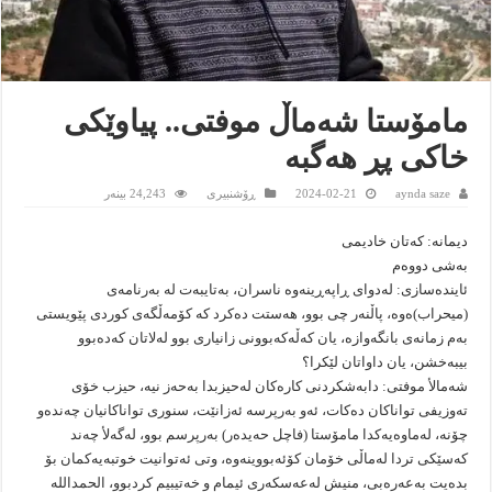
مامۆستا شه‌ماڵ موفتی.. پیاوێكى
خاكی پڕ هه‌گبه‌
aynda saze
2024-02-21
ڕۆشنبیرى
24,243 بینەر
دیمانه‌: كه‌تان خادیمی
به‌شی دووه‌م
ئاینده‌سازى: له‌دواى ڕاپه‌ڕینه‌وه‌ ناسران، به‌تایبه‌ت له‌ به‌رنامه‌ى
(میحراب)ه‌وه‌، پاڵنه‌ر چى بوو، هه‌ستت ده‌كرد كه‌ كۆمه‌ڵگه‌ى كوردى پێویستى
به‌م زمانه‌ى بانگه‌وازه‌، یان كه‌ڵه‌كه‌بوونى زانیارى بوو له‌لاتان كه‌ده‌بوو
بیبه‌خشن، یان داواتان لێكرا؟
شه‌مالأ موفتى: دابه‌شكردنى كاره‌كان له‌حیزبدا به‌حه‌ز نیه‌، حیزب خۆى
ته‌وزیفى تواناكان ده‌كات، ئه‌و به‌رپرسه‌ ئه‌زانێت، سنورى تواناكانیان چه‌نده‌و
چۆنه‌، له‌ماوه‌یه‌كدا مامۆستا (فاچل حه‌یده‌ر) به‌رپرسم بوو، له‌گه‌لأ چه‌ند
كه‌سێكى تردا له‌ماڵى خۆمان كۆئه‌بووینه‌وه‌، وتى ئه‌توانیت خوتبه‌یه‌كمان بۆ
بده‌یت به‌عه‌ره‌بى، منیش له‌عه‌سكه‌رى ئیمام و خه‌تیبیم كردبوو، الحمدالله