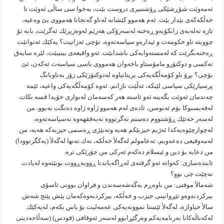
ئه‌مه‌وێت شۆڕشێكى ڕۆشنبیرى دروست بێت، به‌خوا سى ساڵى ئه‌وێت تا
خه‌ڵكه‌كه‌ى بێدار بێت. ئه‌م هه‌موو كێشانه‌ له‌ناو گه‌نجانا هه‌مووى بێ وه‌عیه‌،
تازه‌ ته‌له‌به‌ى زانكۆیه‌و ڕه‌خنه‌ له‌سه‌رۆكى هه‌رێم له‌وه‌زیرێك ئه‌گرێت، بابه‌ تۆ
چوویته‌ ناو حكومه‌ت و ئیداره‌و سیاسه‌ته‌وه‌، تۆچى ئه‌زانیت؟ یه‌كێك ئه‌توانێت
ڕه‌خنه‌بگرێت كه‌ له‌مسته‌وایه‌كى باشدابێت. ئه‌و واقیعه‌ى بینیبێت، لێره‌ سایه‌ق
ته‌كسى و دوكتۆرو مامۆستاو باخه‌وان هه‌مووى باسى سیاسه‌ت ئه‌كه‌ن، ئێ
بۆچى؟ بڕۆ ناو كۆمه‌ڵگه‌یه‌كى بریتانیاوه‌ له‌دوكتۆرێكى زۆر به‌ناوبانگ
پرسیارێكى سیاسى لێبكه‌، ئه‌ڵێت نازانم، ئه‌وه‌ كۆمه‌ڵگه‌یه‌كى واعیه‌، ئێمه‌
چه‌ندمان ئه‌وێت بگه‌ینه‌ ئه‌و ئاسته‌ هه‌ر كه‌سه‌مان له‌بوارى خۆیدا قسه‌ بكات.
له‌فه‌یسبوكا بۆم ئه‌نوسن، ئاده‌ى له‌م هه‌موو ژاوه‌ ژاوه‌ ده‌نگت نه‌بوو، من
له‌سه‌ر خه‌تێك ڕۆشتووم ده‌ستم نه‌گرتووه‌ نه‌به‌فقهه‌وه‌ نه‌سیاسه‌ته‌وه‌،
له‌چوارچێوه‌یه‌كدا ئه‌ژیم حیزبێكم هه‌یه‌ وته‌بێژى ڕه‌سمى حیزبه‌كه‌ هه‌یه‌، من
له‌مه‌وقیعى ده‌عه‌ویم، ته‌عامولم له‌گه‌لأ خه‌ڵكه‌، نه‌ك ته‌نها له‌گه‌لأ (یه‌كگرتوودا)
من دعایه‌ بۆ دین و ئیسلام ده‌كه‌م ئه‌ركى من جۆرێكى تره‌.
ئاینده‌سازى: كه‌واته‌ ئه‌و گرفته‌ى له‌ڕاگه‌یاندنا ڕووبه‌ڕووت بوبێته‌وه‌ له‌یادت
نه‌چێت چى بوو؟
شه‌مالأ موفتى: من باوه‌ڕم به‌گه‌شه‌سه‌ندن و فراوان بوونى ئاسۆی
بیركردنه‌وه‌و تێڕوانینى حیزب و خه‌ڵكه‌، بیركردنه‌وه‌كه‌مان پێش پێنج شه‌ش
سالأ جیاوازه‌، له‌گه‌لأ ئێستا نموونه‌یه‌كى عه‌مه‌لیت بۆ باس بكه‌م، له‌یه‌كێك
له‌كه‌ناڵه‌كانا به‌رنامه‌یه‌كم وه‌رگێڕابوو له‌سه‌ر ئه‌وقافى (قودس) (سه‌ڵاحه‌دینى