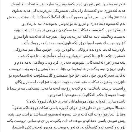
فیكرنیه‌ به‌ته‌نها پێش ئه‌وه‌ى ده‌م بكه‌یته‌وه‌ ڕوخسارت قسه‌ ئه‌كات، هاله‌یه‌ك
هه‌یه‌ له‌ده‌ورى ئه‌و كه‌سه‌دا، زانایه‌كى ئه‌مه‌ریكى نه‌زه‌ریه‌یه‌كى هه‌یه‌ به‌ناوى
(meme) واتا من…من ئه‌ڵێ هه‌موو كه‌سێك له‌گه‌لأ كه‌سێكدا دائه‌نیشێت په‌خش
له‌م كه‌سه‌وه‌ دێته‌ ده‌رێ و ئه‌ڕوات بۆ ئه‌ویتر، په‌یوه‌ندى نیه‌ به‌زمان و
قسه‌كردنه‌وه‌. كه‌ده‌ست ئه‌كات به‌قسه‌كردن مى مى تر په‌یدا ده‌بێت، بۆیه‌
ئه‌بینیت زه‌لامێك دێته‌ مه‌ككه‌ غه‌ریبه‌یه‌، وتیان هه‌رچیه‌ك ئه‌كه‌یت ئاوا مه‌ڕۆ
كۆبوونه‌وه‌یه‌ك هه‌یه‌ له‌ویا درۆزنێكه‌ ناوى(موحه‌مه‌ده‌) هه‌رچیه‌ك بڵێت
باوه‌ڕپێئه‌كه‌یت ئه‌وه‌نده‌ درۆكانى به‌قوه‌تن. وتى: خۆمن مناڵ نیم سه‌رۆكى
عه‌شیره‌تێكم، تا ئێستا كه‌س نه‌یتوانیوه‌ هه‌ڵم خه‌ڵه‌تێنێت، تا ئه‌و گه‌شت
پێغه‌مبه‌ر (ص) له‌قسه‌كانى لێبوه‌وه‌، سه‌یرى كرد وتى: وه‌ڵاهى ئه‌مه‌ ده‌م و
چاوى درۆزن نیه‌، یه‌كسه‌ر شایه‌تومانى هێنا، ئه‌مه‌ لایه‌نى ڕۆحیه‌ بۆت دروست
ئه‌كات. سه‌ركه‌وتن چۆن دێت. خۆ خوا شمشێرو كڵاشینكۆفت له‌ئاسمانه‌وه‌ بۆ
نانێرێت. به‌هێزت ئه‌كات، متمانه‌ت به‌خۆت ئه‌بێت، ئه‌زانیت له‌سه‌ر ڕێگاى
ڕاستیت ترست نایه‌ڵێت، ئه‌م لایه‌نه‌ ڕۆحیه‌ له‌جه‌ماعه‌تى ئیسلامى مه‌غریبیدا تا
ئێستا هه‌یه‌، (الحكم العگائیه‌) له‌مه‌نهه‌جیانا ئه‌خوێنن.
ئاینده‌سازى: كه‌واته‌ چۆن موسڵمانان غه‌یرى خۆیان قبوولأ بكه‌ن؟
شه‌مالأ موفتى: ئه‌و ته‌عاروفه‌ى خواى گه‌وره‌ باسى ئه‌كات (وجعلناكم شعوباً
وقبائل لتعارفوا) وات لێئه‌كات نزیك بیته‌وه‌ له‌هه‌موو ئینسانێك بزانیت چى پێیه‌،
پێش ئه‌وه‌ى باسى عه‌قائیدو موعته‌قه‌دات بكه‌یت، پردى ئینسانى دروست بكه‌،
تۆو ئه‌و كه‌سه‌ ئه‌و كۆمه‌ڵگه‌یه‌، كه‌ئه‌و په‌یوه‌ندییه‌ هه‌بوو له‌چه‌ترێكى ئاشتیدا،