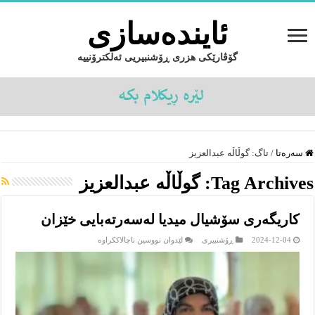
ئایندەسازى
گۆڤارێکی هزری ڕۆشنبیریی ئەلکترۆنییە
سەرەتا
/
تاگ:
گوڵاڵە عبدالعزیز
Tag Archives:
گوڵاڵە عبدالعزیز
کاریگەری سۆشیال میدیا لەسەرتەبایی خێزان
لە
2024-12-04
ڕۆشنبیرى
لێدوان نووسین ناچالاککراوە
کاریگەری
سۆشیال
میدیا
لەسەرتەبایی
خێزان