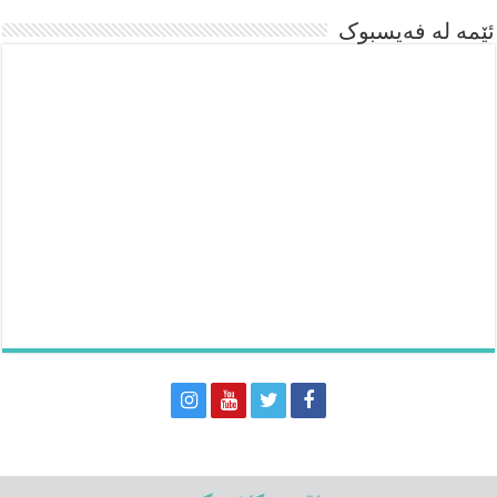
ئێمە لە فەیسبوک