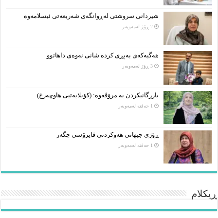
شیردانی سروشتی لەڕوانگەی شەریعەتی ئیسلامەوە
2 ڕۆژ لەمەوبەر
هەگبەکەی بەپڕی کردە شانی نەوەی داهاتوو
3 ڕۆژ لەمەوبەر
بازرگانیکردن بە مرۆڤەوە: (کۆیلایەتیی هاوچەرخ)
1 حەفتە لەمەوبەر
ڕۆژی جیهانی هەوکردنی ڤایرۆسی جگەر
1 حەفتە لەمەوبەر
ڕیکلام