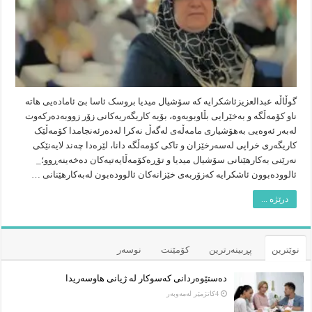
گوڵاڵە عبدالعزیزئاشکرایە کە سۆشیال میدیا بروسک ئاسا بێ ئامادەیی هاتە
ناو کۆمەڵگە و بەخێرایی بڵاوبویەوە، بۆیە کاریگەریەکانی زۆر زووبەدەرکەوت
لەبەر ئەوەیی بەهۆشیاری مامەڵەی لەگەڵ نەکرا لەدەرئەنجامدا کۆمەڵێک
کاریگەری خراپی لەسەرخێزان و تاکی کۆمەڵگە دانا، لێرەدا چەند لایەنێکی
نەرێنی بەکارهێنانی سۆشیال میدیا و تۆڕەکۆمەڵایەتیەکان دەخەینەڕوو؛_
ئالوودەبوون ئاشکرایە کەزۆربەی خێزانەکان ئالوودەبون لەبەکارهێنانی …
درێژە ...
نوێترین
پڕبینەرترین
کۆمێنت
نوسەر
دەستێوەردانی کەسوکار لە ژیانی هاوسەریدا
4كاتژمێر لەمەوبەر