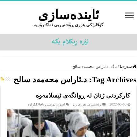
ئایندەسازى
گۆڤارێکی هزری ڕۆشنبیریی ئەلکترۆنییە
سەرەتا
/
تاگ:
د.ئاراس محەمەد سالح
Tag Archives:
د.ئاراس محەمەد سالح
كاركردنی ژنان لە ڕوانگەی ئیسلامەوە
لە
2022-05-05
ڕۆشنبیرى
,
هزرى ژن
لێدوان نووسین ناچالاککراوە
كاركردنی
ژنان
لە
ڕوانگەی
ئیسلامەوە