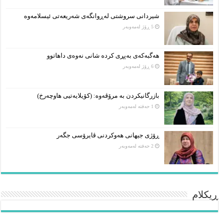
شیردانی سروشتی لەڕوانگەی شەریعەتی ئیسلامەوە
5 ڕۆژ لەمەوبەر
هەگبەکەی بەپڕی کردە شانی نەوەی داهاتوو
6 ڕۆژ لەمەوبەر
بازرگانیکردن بە مرۆڤەوە: (کۆیلایەتیی هاوچەرخ)
1 حەفتە لەمەوبەر
ڕۆژی جیهانی هەوکردنی ڤایرۆسی جگەر
2 حەفتە لەمەوبەر
ڕیکلام