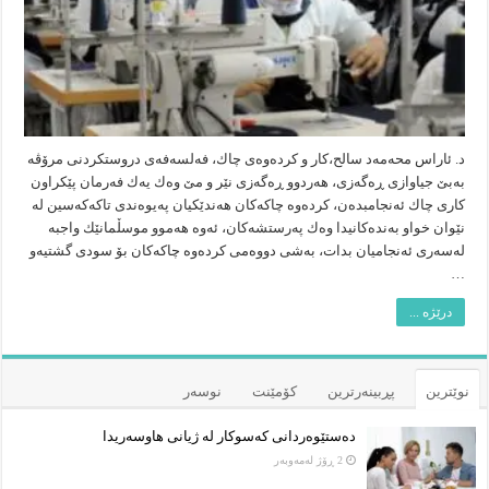
د. ئاراس محەمەد سالح،كار و كردەوەی چاك، فەلسەفەی دروستكردنی مرۆڤە
بەبێ جیاوازی ڕەگەزی، هەردوو ڕەگەزی نێر و مێ وەك یەك فەرمان پێكراون
كاری چاك ئەنجامبدەن، كردەوە چاكەكان هەندێكیان پەیوەندی تاكەكەسین لە
نێوان خواو بەندەكانیدا وەك پەرستشەكان، ئەوە هەموو موسڵمانێك واجبە
لەسەری ئەنجامیان بدات، بەشی دووەمی كردەوە چاكەكان بۆ سودی گشتیەو
…
درێژە ...
نوێترین
پڕبینەرترین
کۆمێنت
نوسەر
دەستێوەردانی کەسوکار لە ژیانی هاوسەریدا
2 ڕۆژ لەمەوبەر