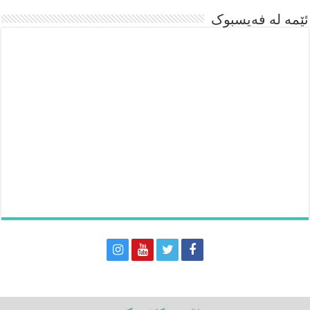
ئێمە لە فەیسبوک