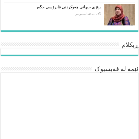
ڕۆژی جیهانی هەوکردنی ڤایرۆسی جگەر
2 حەفتە لەمەوبەر
ڕیکلام
ئێمە لە فەیسبوک