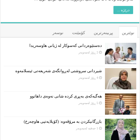
درێژە ...
نوێترین
پڕبینەرترین
کۆمێنت
نوسەر
دەستێوەردانی کەسوکار لە ژیانی هاوسەریدا
2 ڕۆژ لەمەوبەر
شیردانی سروشتی لەڕوانگەی شەریعەتی ئیسلامەوە
4 ڕۆژ لەمەوبەر
هەگبەکەی بەپڕی کردە شانی نەوەی داهاتوو
5 ڕۆژ لەمەوبەر
بازرگانیکردن بە مرۆڤەوە: (کۆیلایەتیی هاوچەرخ)
1 حەفتە لەمەوبەر