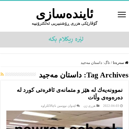
ئایندەسازى
گۆڤارێکی هزری ڕۆشنبیریی ئەلکترۆنییە
سەرەتا
/
تاگ:
داستان مەجید
Tag Archives:
داستان مەجید
نموونەیەك لە هێز و متمانەی ئافرەتی كورد لە
دەرەوەی وڵات
لە
2022-04-03
هزرى ژن
لێدوان نووسین ناچالاککراوە
نموونەیەك
لە
هێز
و
متمانەی
ئافرەتی