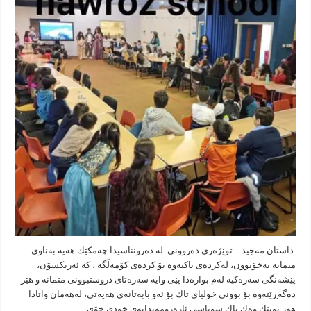
كورد
لە
دەرەوەی
وڵات
داستان مەجید – توێژەری دەروونی لە دەرونناسیدا چەمكێك هەیە بەناوی
متمانە بەخۆبوون، لەكردەی تاكیەوە بۆ كردەی كۆمەڵگە ، كە ئەریكسۆن،
پێشەنگی سەرەكیە لەم بوارەدا پێی وایە سەرەتای دروستبوونی متمانە و هێز
دەگەڕێتەوە بۆ بوونی خولیای تاك بۆ ئەو بابەتانەی هەیەتی، لەهەمان واتادا
هەر بونێك وەك تاك شوناسی ئارەزومەندانەی خودی خۆی …