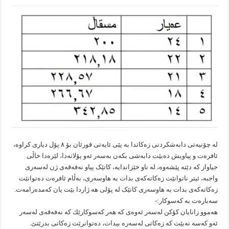
لە چۆنیەتى دابەشکردنى زەکاتدا بە پێی ئایەتى قورئان بۆ ٨ پۆل دیارى کراوە،
ئافرەت و پیاویش دەبێت دابەشى بکەن بەسەر ئەو پۆلانەدا، لێرەدا خاڵى
جیاواز کە دێتە پێشەوە، لە ناو خێزاندایە، کاتێک پیاو نەفەقەى ژن لەسەرى
واجبە، ئیتر ناتوانێت زەکاتەکەى بدات بە هاوسەرى، بەڵام ئافرەت دەتوانێت
زەکاتەکەى بدات بە هاوسەرى کاتێک لە پۆلى هه ژاردا بێت یان کەمدەرامەت.
سەبارەت بە کەسوکار:-
هەموو زانایان كۆكن لەسەر ئەوەی كە هەر كەسوكارێك كە نەفەقەی لەسەر
ئەو كەسە نەبێت كە زەكاتی لەسەرە بیدات، دەتوانرێت زەكاتی بدرێتێ.