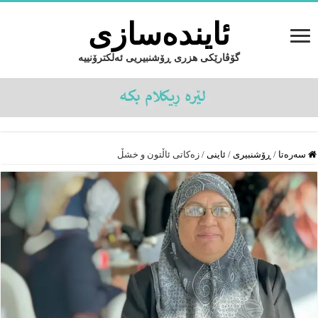
ئایندەسازى
گۆڤارێکی هزری ڕۆشنبیریی ئەلکترۆنییە
سەرەتا
/
ڕۆشنبیرى
/
ئاینى
/
زەکاتی ئاڵتون و خشڵ