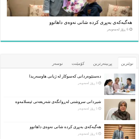
هەگبەکەی بەپڕی کردە شانی نەوەی داهاتوو
6 ڕۆژ لەمەوبەر
نوێترین
پڕبینەرترین
کۆمێنت
نوسەر
دەستێوەردانی کەسوکار لە ژیانی هاوسەریدا
3 ڕۆژ لەمەوبەر
شیردانی سروشتی لەڕوانگەی شەریعەتی ئیسلامەوە
5 ڕۆژ لەمەوبەر
هەگبەکەی بەپڕی کردە شانی نەوەی داهاتوو
6 ڕۆژ لەمەوبەر