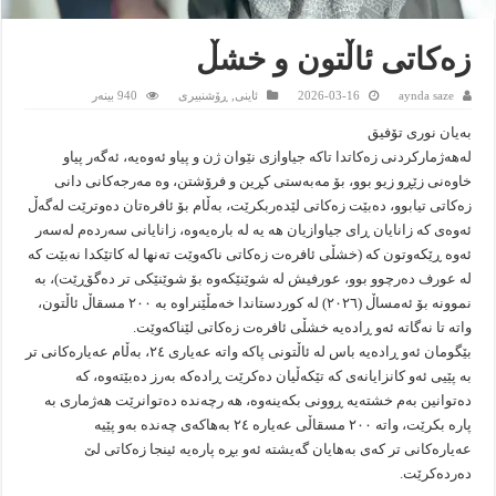
زەکاتی ئاڵتون و خشڵ
aynda saze
2026-03-16
ئاینى
,
ڕۆشنبیرى
940 بینەر
بەیان نوری تۆفیق
لەهەژمارکردنى زەکاتدا تاکە جیاوازى نێوان ژن و پیاو ئەوەیە، ئەگەر پیاو
خاوەنى زێڕو زیو بوو، بۆ مەبەستی کڕین و فرۆشتن، وە مەرجەکانى دانى
زەکاتى تیابوو، دەبێت زەکاتى لێدەربکرێت، بەڵام بۆ ئافرەتان دەوترێت لەگەڵ
ئەوەى کە زانایان ڕاى جیاوازیان هه یە لە بارەیەوە، زانایانى سەردەم لەسەر
ئەوە ڕێکەوتون کە (خشڵى ئافرەت زەکاتى ناکەوێت تەنها لە کاتێکدا نەبێت کە
لە عورف دەرچوو بوو، عورفیش لە شوێنێکەوە بۆ شوێنێکى تر دەگۆڕێت)، بە
نموونە بۆ ئەمساڵ (٢٠٢٦) لە کوردستاندا خەمڵێنراوە به ٢٠٠ مسقاڵ ئاڵتون،
واتە تا نەگاتە ئەو ڕادەیە خشڵى ئافرەت زەکاتى لێناکەوێت.
بێگومان ئەو ڕادەیە باس لە ئاڵتونى پاکە واتە عەیارى ٢٤، بەڵام عەیارەکانى تر
بە پێیى ئەو کانزایانەى کە تێکەڵیان دەکرێت ڕادەکە بەرز دەبێتەوە، کە
دەتوانین بەم خشتەیە ڕوونى بکەینەوە، هه رچەندە دەتوانرێت هەژمارى بە
پارە بکرێت، واتە ٢٠٠ مسقاڵى عەیارە ٢٤ بەهاکەى چەندە بەو پێیە
عەیارەکانى تر کەى بەهایان گەیشتە ئەو بڕە پارەیە ئینجا زەکاتى لێ
دەردەکرێت.