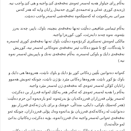
بەڵام ڕای جیاواز هەیە لەسەر ئەوەی نەفەقەی كێ واجبە و هی كێ واجب نیە.
(زەیدی كوڕی عەلی و ئەحمەدی كوڕی حەنبەل ڕایان وایە كە هەر كەس
میراتی بەربكەوێت لە كەسێكەوە نەفەقەشی لەسەر واجب دەبێت.
بەڵام ئیمامی شافیعی دەڵێت تەنها نەفەقەی بنچینە، باوك، باپیر، چەند بەرز
بێتەوە، نەوە چەند دابەزێت، كوڕ، كوڕەزا واجبە.
مالكی لەوەش تەسكتری كردۆتەوە دەڵێت باوك تەنها نەفەقەی كوڕی لەسەرە
تا پێدەگات، كچ تا شوو دەكات ئیتر نەفەقەی نەوەكانی لەسەر نیە، كوڕیش
نەفەقەی دایك و باوكی لەسەرە، بەڵام نەفەقەی نەنك و باپیریش لەسەر نەوە
نیە.)
كەواتە دەتوانین بڵێین زەكاتی كوڕ بۆ دایك و باوك نابێت، هەروەها هی دایك و
باوك بۆ كوڕ نابێت. هەروەها زەكاتی مێرد بۆ ژن نابێت، چونكە ئەویش هەموو
زانایان كۆكن لەسەر ئەوەی كە نەفەقەی ژن لەسەر مێرد واجبە.
بەڵام را هەیە لەسەر ئەوەی كە ئەگەر هەر یەكێك لەوانە قەرزار بن دەكرێت
لەسەر پۆلی قەرزاران قەرزەكەیان بۆ بدرێتەوە. لەو بارەیەوە أبن حزم دەڵێت:
(هەر كەسێك باوكی، دایكی، منداڵی، خوشك و برای یان ژنەكەی قەرزار بوو
دەتوانێت لە زەكاتەكەی قەرزیان بۆ بداتەوە وەك پۆلی قەرزداران، چونكە ئەو
نەفەقەی ئەوانی لەسەر واجبە نەك قەرزدانەوە، بۆیە دەكرێت زەكاتیان بداتێ
لەو حاڵەتەدا).
لەسەر ئەو بنەمایە د عبدالكریم ئەلدیوان دەڵێت: (كوڕ دەتوانێت لە زەكات