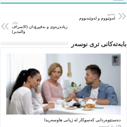
پێشوو
له‌وێبووم و له‌وێنه‌بووم
دواتر
زیادەڕەوی و بەفیڕۆدان (الاسراف
والتبذير)
بابەتەکانى ترى نوسەر
دەستێوەردانی کەسوکار لە ژیانی هاوسەریدا
3 ڕۆژ لەمەوبەر