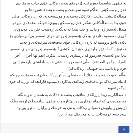
لە فیقهی شافعیدا دەوترێت: (ژن بۆی هەیە زەكاتی خۆی بدات بە مێردی
هەژار و مسكێنی، بەڵكو ئەوە سوننەت و پەسەندیشە)، هەروەها بۆ
منداڵەكانیشی دەڵیت: (كارێكی پەسەند و موستەحەبە، كە ژن زەكاتی ماڵی
خۆی بدا بەمنداڵەكانی ئەگەر هەژارو مسكێن بوون، چونكە نەفەقەی مێردو
منداڵ لەسەر ژن و دایك واجب نیە.) بە بەڵگەی (زەینەب خێزانی عەبدوڵای
كوڕی مەسعود، ناردی بۆ لای پێغەمبەر (درودی خوای لەسەر بێ) پرسیاری بۆ
بكەن ئاخۆ دروستە لە پارەی زەكاتی خۆی نەفەقەی مێردەكەی و چەند
هەتیوێك كە لە ژێر چاودێری خۆیدان بكێشی؟ پێغەمبەر (درودی خوای لەسەر
بێ) بەو كەسەی فەرموو كە پرسیاری زەینەبی لێكرد: (نعم لها أجران، أجر
القرابە و أجر الصدقة)، بەڵێ ئەوە دوو پاداشتی هەیە پاداشتی یارمەتیدانی
خزم و پاداشتی بە جێهێنانی زەكاتەكە).
بەڵام ئەبو حنیفە و هەندێك لە حەنبەلی دەڵێن زەكات نادرێت بە مێرد، چونكە
كاتێك مێردەكە بۆ نەفەقەی ژنەكەی بەكاری دێنێتەوە قازانجەكە بۆ ژنەكە خۆی
دەگەڕێتەوە.
د عبدالكریم زیدان ڕاكەی شافیعی پەسەند دەكات بە هەمان ئەو بەڵگە
فەرمودەیەی كە ئیمام بوخاری دەریهێناوە و لە فیقهی شافعیدا كراوەتە بەڵگە.
(ژنیش و پیاویش دەتوانن زەكات بدەن بە خوشك و برایان، مام و پور وە
سەرجەم خزمەكانی تر بە مەرجێك هەژار بن).