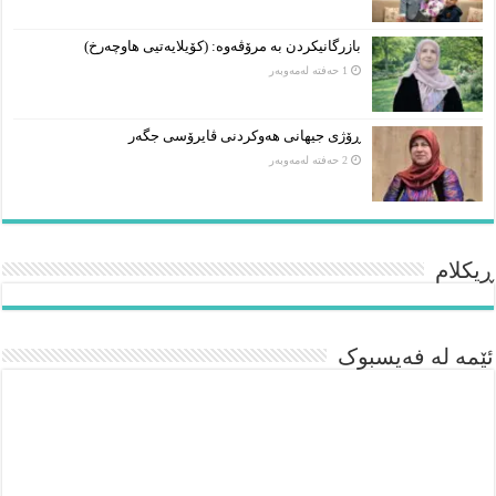
بازرگانیکردن بە مرۆڤەوە: (کۆیلایەتیی هاوچەرخ)
1 حەفتە لەمەوبەر
ڕۆژی جیهانی هەوکردنی ڤایرۆسی جگەر
2 حەفتە لەمەوبەر
ڕیکلام
ئێمە لە فەیسبوک