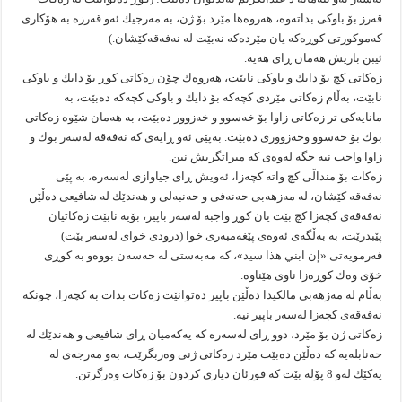
قەرز بۆ باوكی بداتەوە، هەروەها مێرد بۆ ژن، بە مەرجیك ئەو قەرزە بە هۆكاری
كەموكورتی كوڕەكە یان مێردەكە نەبێت لە نەفەقەكێشان.)
ئیبن بازیش هەمان ڕای هەیە.
زەكاتی كچ بۆ دایك و باوكی نابێت، هەروەك چۆن زەكاتی كوڕ بۆ دایك و باوكی
نابێت، بەڵام زەكاتی مێردی كچەكە بۆ دایك و باوكی كچەكە دەبێت، بە
مانایەكی تر زەكاتی زاوا بۆ خەسوو و خەزوور دەبێت، بە هەمان شێوە زەكاتی
بوك بۆ خەسوو وخەزووری دەبێت. بەپێی ئەو ڕایەی كە نەفەقە لەسەر بوك و
زاوا واجب نیە جگە لەوەی كە میراتگریش نین.
زەكات بۆ منداڵی كچ واتە كچەزا، ئەویش ڕای جیاوازی لەسەرە، بە پێی
نەفەقە كێشان، لە مەزهەبی حەنەفی و حەنبەلی و هەندێك لە شافیعی دەڵێن
نەفەقەی كچەزا كچ بێت یان كوڕ واجبە لەسەر باپیر، بۆیە نابێت زەكاتیان
پێبدرێت، بە بەڵگەی ئەوەی پێغەمبەری خوا (درودی خوای لەسەر بێت)
فەرمویەتی «إن ابني هذا سيد»، كە مەبەستی لە حەسەن بووەو بە كوڕی
خۆی وەك كوڕەزا ناوی هێناوە.
بەڵام لە مەزهەبی مالكیدا دەڵێن باپیر دەتوانێت زەكات بدات بە كچەزا، چونكە
نەفەقەی كچەزا لەسەر باپیر نیە.
زەكاتی ژن بۆ مێرد، دوو ڕای لەسەرە كە یەكەمیان ڕای شافیعی و هەندێك لە
حەنابلەیە كە دەڵێن دەبێت مێرد زەكاتی ژنی وەربگرێت، بەو مەرجەی لە
یەكێك لەو 8 پۆلە بێت كە قورئان دیاری كردون بۆ زەكات وەرگرتن.