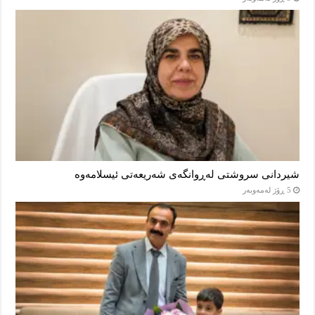
شیردانی سروشتی لەڕوانگەی شەریعەتی ئیسلامەوە
5 ڕۆژ لەمەوبەر