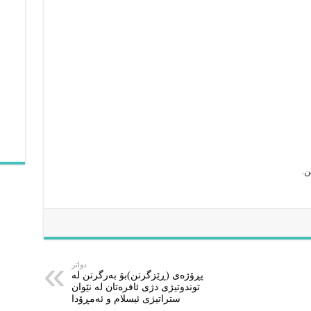
دواتر
پڕۆژەى (ڕێزگرتن)بۆ بەرگرتن لە
توندوتیژى دژى ئافرەتان لە نێوان
ستراتیژى ئیسلام و ئەمڕۆدا