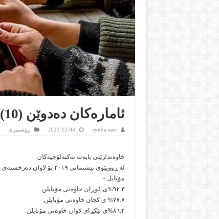
ئامارەکان دەدوێن (10)
aynda saze
2023-12-04
ڕۆشنبیرى
خاوەندارێتى بابەتە تەکنەلۆجیەکان
لە ڕووپێوى نیشتمانى ٢٠١٩ بۆ لاوان دەرخستەى ڕێژەى خاوەندارێتى بۆئامێرە تەکنەلۆجییەکان بەم شێوەیەیە:-
مۆبایل:-
٩٢.٣%ى کوڕان خاوەنى مۆبایلن.
٧٧.٧% ى کچان خاوەنى مۆبایلن.
٨٦.٢%ى تێکڕاى لاوان خاوەنى مۆبایلن.