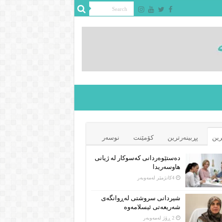
رین
پڕبینەرترین
کۆمێنت
نوسەر
دەستێوەردانی کەسوکار لە ژیانی
هاوسەریدا
4كاتژمێر لەمەوبەر
شیردانی سروشتی لەڕوانگەی
شەریعەتی ئیسلامەوە
2 ڕۆژ لەمەوبەر