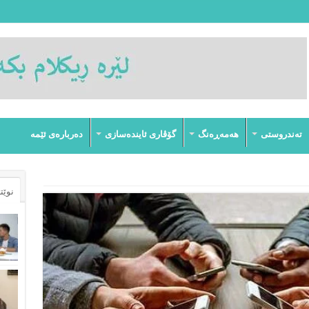
تەندروستى
هەمەڕەنگ
گۆڤارى ئایندەسازى
دەربارەى ئێمە
نوێت