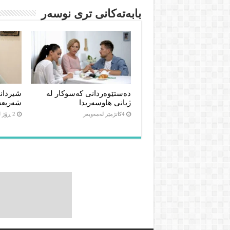
بابەتەکانى ترى نوسەر
دەستێوەردانی کەسوکار لە
شیردان
ژیانی هاوسەریدا
شەریعە
4كاتژمێر لەمەوبەر
2 ڕۆژ لەمەوبەر