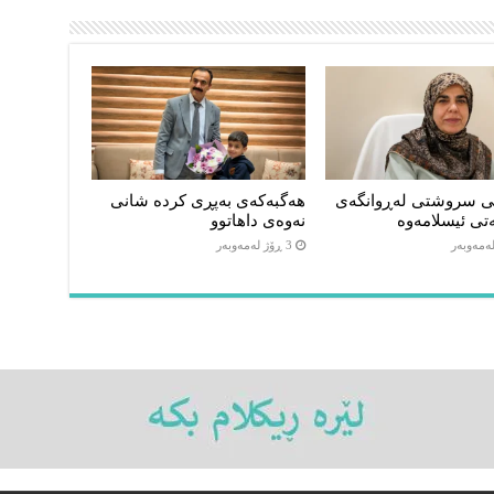
ی سروشتی لەڕوانگەی
هەگبەکەی بەپڕی کردە شانی
تی ئیسلامەوە
نەوەی داهاتوو
3 ڕۆژ لەمەوبەر