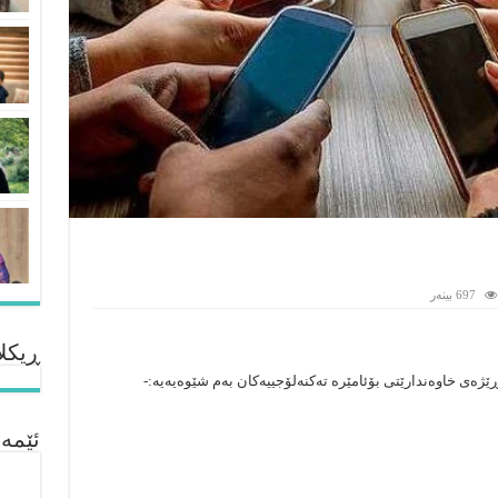
697 بینەر
ڕیکلا
ئێمە