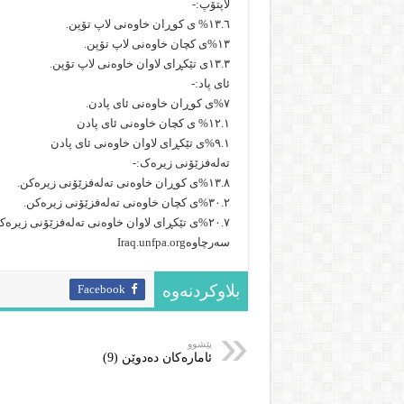
لاپتۆپ:-
١٣.٦% ى کوڕان خاوەنى لاپ تۆپن.
١٣%ى کچان خاوەنى لاپ تۆپن.
١٣.٣ى تێکڕاى لاوان خاوەنى لاپ تۆپن.
ئاى پاد:-
٧%ى کوڕان خاوەنى ئای پادن.
١٢.١% ى کچان خاوەنى ئای پادن
٩.١%ى تێکڕاى لاوان خاوەنى ئاى پادن
تەلەفزێۆنى زیرەک:-
١٣.٨%ى کوڕان خاوەنى تەلەفزێۆنى زیرەکن.
٣٠.٢%ى کچان خاوەنى تەلەفزێۆنى زیرەکن.
٢٠.٧%ى تێکڕاى لاوان خاوەنى تەلەفزێۆنى زیرەکن.
سەرچاوهIraq.unfpa.org
Facebook
بلاوکردنەوە
پێشوو
ئامارەکان دەدوێن (9)