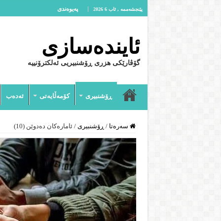
پەیوەندى
پێنجشەممە , ئاب 6 2026
ئایندەسازى
گۆڤارێکی هزری ڕۆشنبیریی ئەلکترۆنییە
ڕۆشنبیرى
کۆمەڵایەتى
ئەدەب
سەرەتا
/
ڕۆشنبیرى
/
ئامارەکان دەدوێن (10)