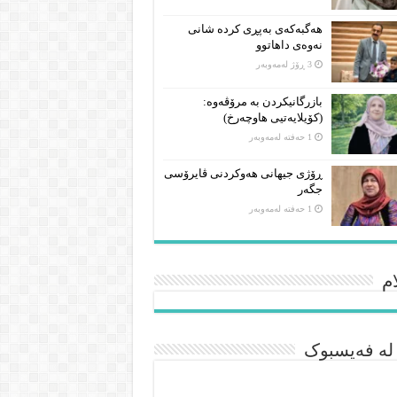
هەگبەکەی بەپڕی کردە شانی
نەوەی داهاتوو
3 ڕۆژ لەمەوبەر
بازرگانیکردن بە مرۆڤەوە:
(کۆیلایەتیی هاوچەرخ)
1 حەفتە لەمەوبەر
ڕۆژی جیهانی هەوکردنی ڤایرۆسی
جگەر
1 حەفتە لەمەوبەر
م
 لە فەیسبوک