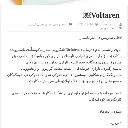
Voltaren ‎￼
aynda saze
2022-09-24
تەندروستى
,
تەندروستى گشتى
25,578 بینەر
لاڤان ئيدریس ‎ی. دەرمانساز
‎ناوی زانستی ئەم دەرمانە (Diclofena)لەگروپی سەر بەكۆمەڵەی ناسترۆیدە،
بەكاردێت بۆ چارەسەری ئازاری ناوسك و ئازاری گورچیلەو كۆئەندامی میزو
میزەڕۆ، سوڕی مانگانە، سەرئێشە، ئازاری ددان، وە ئازاری دوای
نەشتەرگەری، ئازاری جومگەكان، پشت ئێشە، گرژبوون و ڕەقبوونی
ماسولكەكان و شكاوی . ‎وەهەروەها دژە هەوكردنە وەك هەوكردنی جومگەكان
و سەوەفان، ڕۆماتیزم و بۆ (داء الملوك)و تای بەرزیش بەكاردێت.
‎ئەم دەرمانە پێویستە لەژێر چاودێری پزیشكدا بەكاربێت، بۆ كەمكردنەوەی
كاریگەرییە لاوەكیەكانی
شێوەی دەرمان
* حەپ