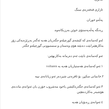
ئازاری قەفەزەی سنگ.
پەڵەو خوران.
ڕەنگە پەڵەپەستۆی خوێن بەرزبكاتەوە.
‎لەو كەسانەی كە كێشەی گورچیلەو جگەریان هەیە ئەگەر بەڕێژەیەكی زۆر
بەكارهێنرابێت دەبێتە هۆی وەستان و سستبوونی گورچیلەو جگەر.
‎ئەو كەسانەی نابێت ئەم دەرمانە بەكاربهێنن:
‎۱.ئەو كەسانەی هەستیاریان هەیە بە voltaren
‎۲.خانمانی سكپڕ، بۆ ئافرەتی شیردەر ئەو زیانانەی نییە
‎۳.ئەو كەسانەی جگەرەكێشن یاخود مەشروب خۆرن یان ئەوانەی ماددەی
هۆشبەر بەكاردەهێنن
‎٤.ئەوانەی ڕەبۆیان هەیە