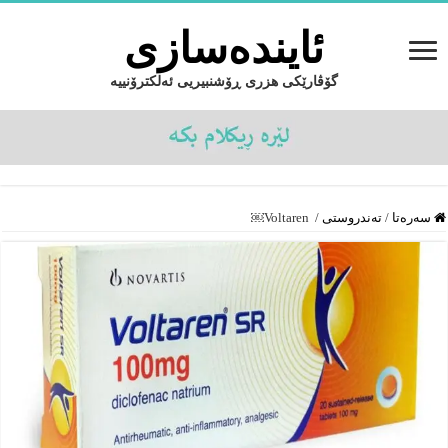
ئایندەسازى
گۆڤارێکی هزری ڕۆشنبیریی ئەلکترۆنییە
سەرەتا
/
تەندروستى
/
Voltaren ‎￼