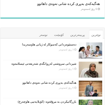
هەگبەکەی بەپڕی کردە شانی نەوەی داهاتوو
6 ڕۆژ لەمەوبەر
نوێترین
پڕبینەرترین
کۆمێنت
نوسەر
دەستێوەردانی کەسوکار لە ژیانی هاوسەریدا
3 ڕۆژ لەمەوبەر
شیردانی سروشتی لەڕوانگەی شەریعەتی ئیسلامەوە
5 ڕۆژ لەمەوبەر
هەگبەکەی بەپڕی کردە شانی نەوەی داهاتوو
6 ڕۆژ لەمەوبەر
بازرگانیکردن بە مرۆڤەوە: (کۆیلایەتیی هاوچەرخ)