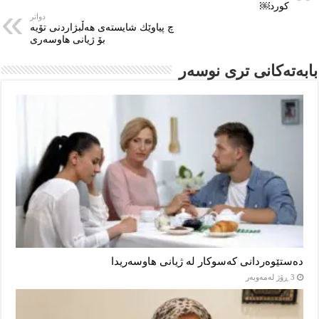
کورد￼
دواتر
چ پیاوێك شایسته‌ی هه‌ڵبژاردنی تۆیه‌
بۆ ژیانی هاوسه‌ری
بابەتەکانى ترى نوسەر
دەستێوەردانی کەسوکار لە ژیانی هاوسەریدا
3 ڕۆژ لەمەوبەر