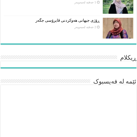
1 حەفتە لەمەوبەر
ڕۆژی جیهانی هەوکردنی ڤایرۆسی جگەر
2 حەفتە لەمەوبەر
ڕیکلام
ئێمە لە فەیسبوک