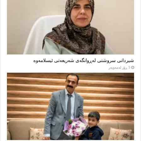
شیردانی سروشتی لەڕوانگەی شەریعەتی ئیسلامەوە
5 ڕۆژ لەمەوبەر