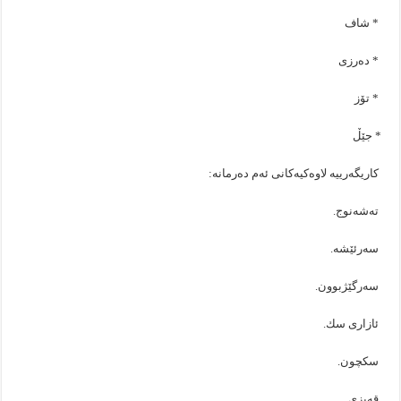
* شاف
* دەرزی
* تۆز
* جێڵ
‎كاریگەرییە لاوەكیەكانی ئەم دەرمانە:
‎تەشەنوج.
سەرئێشە.
سەرگێژبوون.
ئازاری سك.
سكچون.
قەبزی.