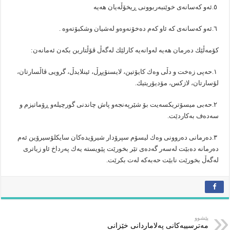
‎٥.ئەو كەسانەی خوێنبەربوونی ڕیخۆڵەیان هەیە
‎٦.ئەو كەسانەی كە ئاو كەم دەخۆنەوەو لەشیان وشكبۆتەوە .
‎۱.حەپی زەخت و دڵی وەك كایۆتین، لایسنۆپڕڵ، ئینلایدڵ، گرویی ڤاڵسارتان،
لۆسارتان، لازكس، مۆدیۆریتیك.
‎۲.حەبی میسۆتریكسەیت بۆ شێرپەنجەو پاش چاندنی گورچیلەو ڕۆماتیزم و
سەدەف بەكاردێت.
‎۳.دەرمانی دەروونی وەك لیسۆم ‎سپرۆدار ‎شیرۆیدەكان ‎سایكلۆسیرۆین ‎ئەم
دەرمانە دەبێت لەسەر گەدەی تێر بخورێت پێویستە یەك پەرداخ ئاو زیاتری
لەگەڵ بخورێت ‎نابێت حەبەكە لەت بكرێت.
پێشوو
مەترسییەکانی پەلاماردانی خێزانی