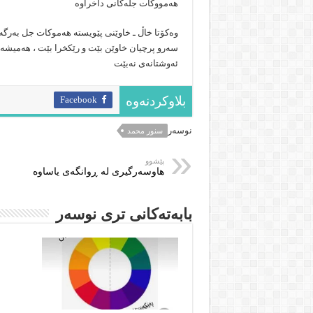
ھەمووكات جلەكانی داخراوە
وەكۆتا خاڵ ـ خاوێنی پێویستە ھەموكات جل بەرگە
سەرو پرچیان خاوێن بێت و رێكخرا بێت ، ھەمیشە پ
ئەوشتانەی نەبێت
Facebook
بلاوکردنەوە
نوسەر
سنور محمد
پێشوو
هاوسه‌رگیری له‌ ڕوانگه‌ى یاساوه‌
بابەتەکانى ترى نوسەر