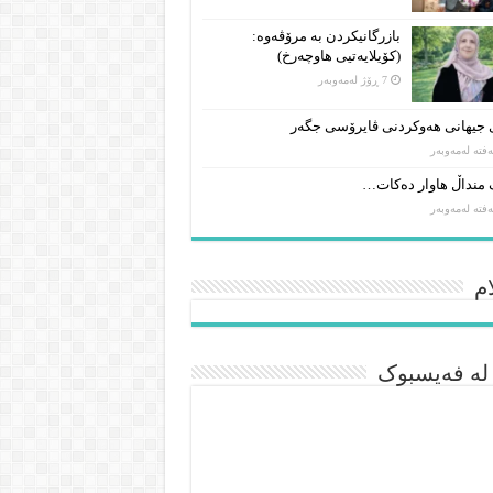
بازرگانیکردن بە مرۆڤەوە:
(کۆیلایەتیی هاوچەرخ)
7 ڕۆژ لەمەوبەر
جیهانی هەوکردنی ڤایرۆسی جگەر
 منداڵ هاوار دەکات…
م
 لە فەیسبوک