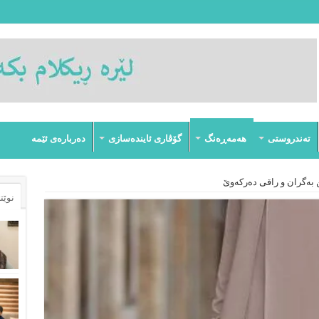
تەندروستى
هەمەڕەنگ
گۆڤارى ئایندەسازى
دەربارەى ئێمە
 بەگران و راقی دەركەوێ
نوێت