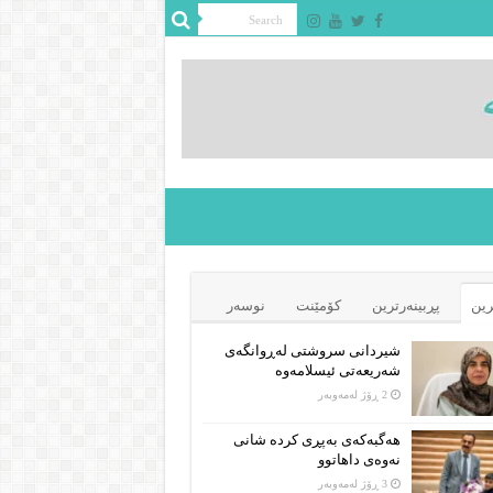
رین
پڕبینەرترین
کۆمێنت
نوسەر
شیردانی سروشتی لەڕوانگەی
شەریعەتی ئیسلامەوە
2 ڕۆژ لەمەوبەر
هەگبەکەی بەپڕی کردە شانی
نەوەی داهاتوو
3 ڕۆژ لەمەوبەر