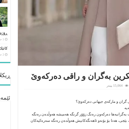
ڕۆژی 
1 حەفتە لەمەوبەر
کاتێک
2 حەفتە لەمەوبەر
كرین بەگران و راقی دەركەوێ
ڕیکلا
15,064 بینەر
ئێمە
 گران و ماركەی جیھانی دەركەوێ؟
یە
ت بەگرانبەھا دەركەون رەنگ زۆۆر گرنگە ھەمیشە ھەوڵدەن رەنگە
جی، ھەتا بۆ بۆنەو ئاھەنگەكانیش ھەوڵدەن رەنگە سەرەكیەكان