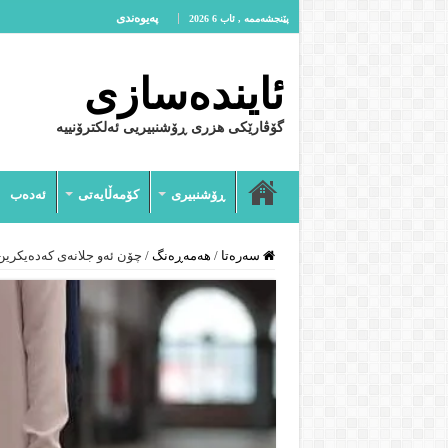
پەیوەندى
پێنجشەممە , ئاب 6 2026
ئایندەسازى
گۆڤارێکی هزری ڕۆشنبیریی ئەلکترۆنییە
ڕۆشنبیرى
کۆمەڵایەتى
ئەدەب
سەرەتا
/
هەمەڕەنگ
/
چۆن ئەو جلانەی كەدەیكرین