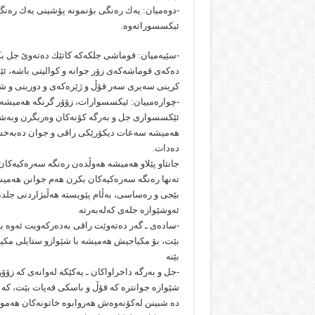
-دوەمیان: یەك رەنگی بۆنمونە پۆشینی یەك رەنگ 
ئیکسسوراتەوە.
-سێیەمیان: قوماشی جلكەكە كاتێك دەتەوێ جل 
دەكەی قوماشەكەی زۆر جوانە و كوالیتی باشە، ئێ
كرینی سەیری سەر قۆڵ و ژێرەكەی و دورینی و شێ
-چوارەمییان: ئیكسسوارات، زۆۆر گرنگە ھەمیشە 
ئێكسسواری جل و بەرگە كۆنەكان وەربگرن وبەشێ
ھەمیشە سەعات دیكۆرێكی راقی و جوان دەبەخش
دەدات.
جانتاو پێلاو هەمیشە ھەوڵدەن رەنگە سەرەكیەكان ب
تەنھا رەنگە سەرەكیەكان بكرن ھەم جوانن ھەمیش
بێجی و رەساسی، بەڵام پێویستە ھەڵبژاردنی جلد
ئەوشێوازە جلەی كەلەبەرتە
-سادەی ـ گەر دەتەوێت راقی بەدەركەویت ئەوە ب
بێت، بۆ مكیاجیش ھەمیشە با شێوازو ستایلی مك
بێنە
-جل و بەرگە داخراواكان ـ یەكێكە لەوانەی كە ز
شێوازە جوانترە كە قۆڵ و باسكی قەپات بێت، كە 
دە شبینن لەكۆنەوەش ھەروابوە خاتونەكان ھەموو ك