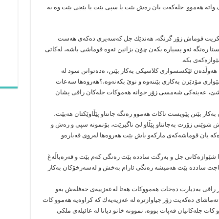
واتە ھەموو. جلەكەت یان رەش بێت یا سپی بێت یا بێجی بێت وە بە
بكریت قوماش زۆر گرنگە، ھەندێك جل كەسەیری دەكەی ھەست
ستا رەنگە ئەو پسیارە بكەن چۆن بزانین ئەوە قوماشی باشە، لەكاتی
وازەكەی بكە.
ھەوڵدەن ئێكسسواری كلاسیكی بەكار بێنن، ەدەتوانن سود لە
وازی مۆدێرن بەكاری بێننەوە و نوێ بكەنەوە،؟ھەروەھا سەعات
ێ، عەینەكی شەمسی زۆر جوانە ھەموكات جلەكان راقی پشان
ەكار بێنن پێویست ناكات ھەموو رەنگە جانتاو پێڵاوێكتان ھەبێت،
 شوێنی زۆرت بەجانتاو پێڵاو لێ ناگیرێت، بۆنمونە سپی و رەش و
ەكە یان قوماشەكەی ماركەو باش بێت ھەروەھا لەروی قەبارەو
ا شێوازەكانی جل و بەرگت ساددە بێت رەنگی كەم بێت و قەرەباڵەغ
یاجت ساددە بێت ھەمیشە رەنگی ئارام بەخش و لەسەرخۆكان بەكار
ۆۆر راقی بەدیارت دەخات ھەمووكات ھەتا لەعەزییەی حەفلەش بەو
تەماشای دەكەیت زۆر جیاوازترە لە عەزیەیەك كە كراوەیە ھەموو كات
ات جلەكانیان قەپات بووە، نموونە خاتو دیانا لە عائیلەی ملكی