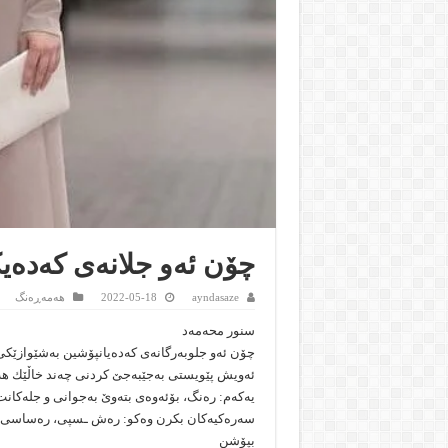
چۆن ئەو جلانەی كەدەی
ayndasaze
2022-05-18
هەمەڕەنگ
سنور محەمەد
چۆن ئەو جلوبەرگانەی كەدەیانپۆشین بەشێوازێكی
ئەویش پێویستی بەجێبەجێ كردنی چەند خاڵێك ھە
یەكەم: رەنگ، بۆئەوەی بتەوێ بەجوانی و جلەكان
سەرەكیەكان بكرن وەكو: رەش ـسپی، رەساسی، بێ
بپۆشن