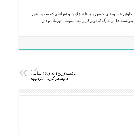
 خاوێن بێت وبۆنی خۆش و ھەتا نینۆك و بۆ ئەوانەی كە سفوریشن
ێویستە جل و بەرگەكە ئوتو كراو بێت شوێنی دورمان و داو
دواتر
عائیشە(ر.خ) لە (18) ساڵیی
هاوسەرگیریی كردووە