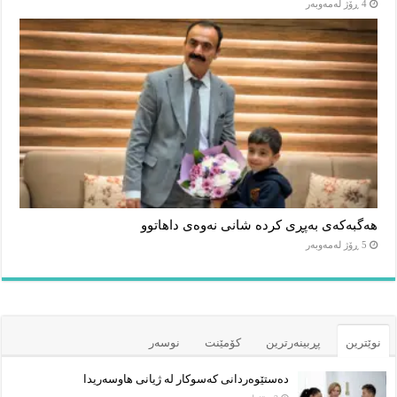
4 ڕۆژ لەمەوبەر
هەگبەکەی بەپڕی کردە شانی نەوەی داهاتوو
5 ڕۆژ لەمەوبەر
نوێترین
پڕبینەرترین
کۆمێنت
نوسەر
دەستێوەردانی کەسوکار لە ژیانی هاوسەریدا