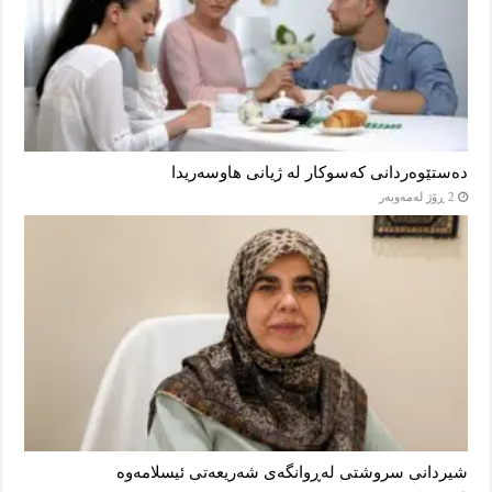
دەستێوەردانی کەسوکار لە ژیانی هاوسەریدا
2 ڕۆژ لەمەوبەر
شیردانی سروشتی لەڕوانگەی شەریعەتی ئیسلامەوە