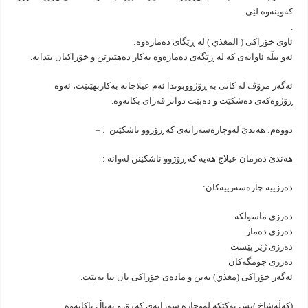
کەوینەوە لێی.
.
ئاوی خۆراکی ( المغذي ) لە ڕێگای دەمارەوە:
ئەو بتڵە ئاوانەی کە لە ڕێگەی دەمارەوە بەکار دەهێنرێن و خۆراکیان تێدایە.
ئەگەر مرۆڤ لە کاتی بە ڕۆژووبوندا ئەم عیلاجانە بەکاربهێنێت، ئەوە
ڕۆژوەکەی دەشکێت و دەبێت دواتر قەزای بکاتەوە.
دووەم: هەندێ لەوچارەسەرانەی کە ڕۆژوو ناشکێنن : –
هەندێ دەرمان عیلاج هەیە کە ڕۆژوو ناشکێنن لەوانە :
دەرزییە چارەسەرییەکان:
دەرزی ماسولكە
دەرزى دەمار
دەرزی ژێر پێست
دەرزی جومگەکان
ئەگەر خۆراکی (مغذي) نەبن و مادەی خۆراکی یان تیا نەبێت.
(کەڵەشاخ )یش یەکێکە لەوچارە سەرانەی کەڕۆژو بەتاڵ ناکاتەوە.