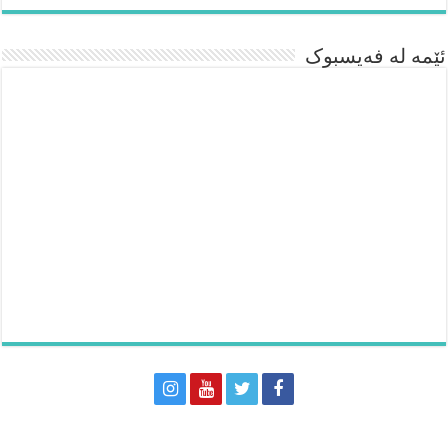
ئێمە لە فەیسبوک