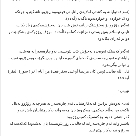
(ئەم فەتوایانە بە گشتی لەلایەن زانایانی فیقهەوە ڕۆژوو ناشکێنن، چونکە
وەک خواردن و خواردنەوە ناگەنە (گەدە).
ئەگەر ڕۆژوو بۆ نەخۆشێک زیانبەخش بێت یان نەخۆشییەکەی زیاد بکات،
ئاینی ئیسلام بەپێویستی دەزانێت کەلەوحاڵەتەدا مرۆڤ ڕۆژوکەی بشکێنێت و
دواتر قەزای بکاتەوە.
ئەگەر کەسێک ئەوەندە نەخۆش بێت پێویستی بەو چارەسەرانە هەبێت،
واباشترە ئەو ڕوخسەیەی کەخوای گەورە دایناوە وەریبگرێت وبەڕۆژوو نەبێت
و دواتر بیگرێتەوە.
قال اللە تعالی: (ومن کان مريضا أوعلى سفر فعدة من أيام أخر ) سورة البقرة
آية ١٨٥.
تێبینی : –
ئەبێ ئەوەش بزانین کەبەکارهێنانی ئەم چارەسەرانە هەرچەنە ڕۆژوو بەتاڵ
ناکەنەوە، بەڵام حوکمی (مەکروە) یان هەیە واتە بەکارهێنانیان باش نیەو
کەراهەتی هەیە بۆ کەسێک کەبەڕۆژووە.
باشتر وایە ئەم چارەسەرانە لەحاڵەتی زۆر پێویستدا یان لەشەودا کەکەسەکە
بەڕۆژو نیە بەکار بهێنرێت.