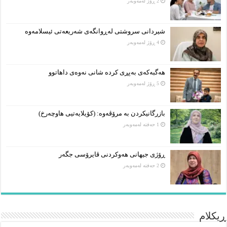
2 ڕۆژ لەمەوبەر
شیردانی سروشتی لەڕوانگەی شەریعەتی ئیسلامەوە
4 ڕۆژ لەمەوبەر
هەگبەکەی بەپڕی کردە شانی نەوەی داهاتوو
5 ڕۆژ لەمەوبەر
بازرگانیکردن بە مرۆڤەوە: (کۆیلایەتیی هاوچەرخ)
1 حەفتە لەمەوبەر
ڕۆژی جیهانی هەوکردنی ڤایرۆسی جگەر
2 حەفتە لەمەوبەر
ڕیکلام