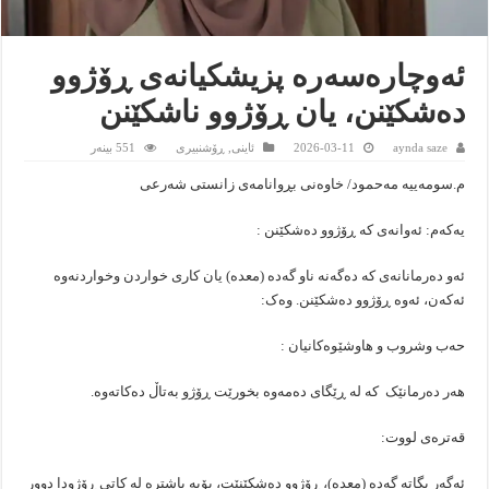
ئەوچارەسەرە پزیشکیانەی ڕۆژوو
دەشکێنن، یان ڕۆژوو ناشکێنن
aynda saze
2026-03-11
ئاینى
,
ڕۆشنبیرى
551 بینەر
م.سومەییە مەحمود/ خاوەنی بڕوانامەی زانستی شەرعی
یەکەم: ئەوانەی کە ڕۆژوو دەشکێنن :
ئەو دەرمانانەی کە دەگەنە ناو گەدە (معدە) یان کاری خواردن وخواردنەوە
ئەکەن، ئەوە ڕۆژوو دەشکێنن. وەک:
حەب وشروب و هاوشێوەکانیان :
هەر دەرمانێک کە لە ڕێگای دەمەوە بخورێت ڕۆژو بەتاڵ دەکاتەوە.
قەترەی لووت:
ئەگەر بگاتە گەدە (معدە)، ڕۆژوو دەشکێنێت، بۆیە باشترە لە کاتی ڕۆژودا دوور