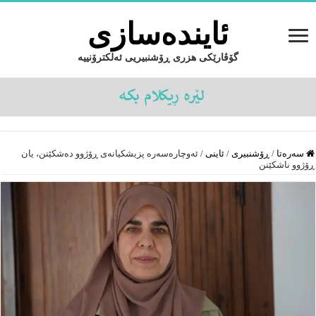
ئایندەسازى
گۆڤارێکی هزری ڕۆشنبیریی ئەلکترۆنییە
سەرەتا
/
ڕۆشنبیرى
/
ئاینى
/
ئەوچارەسەرە پزیشکیانەی ڕۆژوو دەشکێنن، یان
ڕۆژوو ناشکێنن