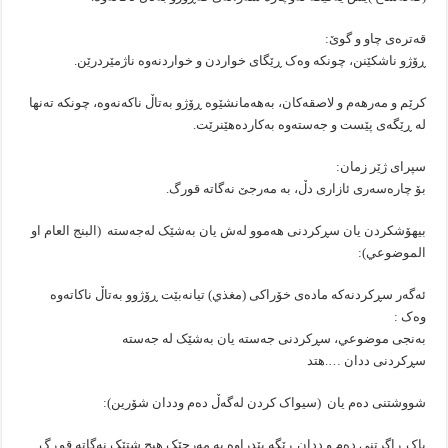
قەترەی چاو و گوێ:
ڕۆژو ناشکێنن، چونکە وەک ڕێگای خواردن و خواردنەوە ناژمێردرێن.
کرێم و مەرهەم و لاصقەکان، بەهەمانشێوە ڕۆژو بەتاڵ ناکەنەوە، چونکە تەنها
لە ڕێگەی پێست و جەستەوە بەکاردەهێنرێت.
سپرای ژێر زمان:
بۆ چارەسەری ئازاری دڵ، بە مەرجێ نەگاتە قورگ.
بیهۆشکردن یان سڕکردنی هەموو لەش یان بەشێک لەجەستە (البنج العام او
الموضوعي):
ئەگەر سڕکردنەکە مادەی خۆراکی (مغذي) تیانەبێت ڕۆژوو بەتاڵ ناکاتەوە
وەک :
بەنجی موضوعي، سڕکردنی جەستە یان بەشێک لە جەستە
سڕکردنی ددان ….هتد
شووشتنی دەم یان (سیواک کردن لەگەڵ دەم وددان شۆرین):
پاک ڕاگرتنی دەم و ددان ڕێگە پێدراوە بە مەرجێک هیچ شتێک نەگاتە قوڕگ.