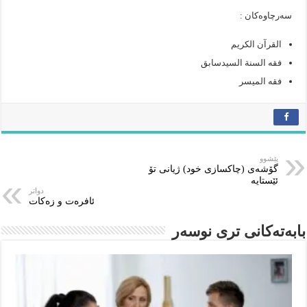
سەرچاوەکان :
القرآن الکریم
فقە السنة السيدسابق
فقه الميسر
پێشوو
گۆشەی (چاکسازی خود) ژیانی تۆ
ئێستایە
دواتر
ئافرەت و زەکات
بابەتەکانى ترى نوسەر