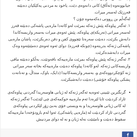
جیابوونەوە (تەڵاق) کاتی دانەوەی دێت، یاخود بە مردنی یەکێکیان دەبێتە
قەرزێک لەسەر میرات.
لەگەڵم بن ڕوونی دەکەمەوە چۆن ؟
١. ئەگەر پیاوەکە پێش ژنەکە بمرێت لەو کاتەدا مارەیی پاشەکی دەبێتە قەرز
لەسەر میراتی (تەریکە)ی پیاوەکە، پێش ئەوەی میرات بەسەر واریسەکاندا
دابەش بکرێت، دەبێت سەرەتا تێچووی کفن و دفن دەربکرێت، پاشان مارەیی
پاشەکی ژنەکە بدریتەوە (چونکە قەرزە). دوای ئەوە ئەوەی دەمێنێتەوە وەک
میرات دابەشدەکرێت.
٢. ئەگەر ژنەکە پێش پیاوەکە بمرێت مارەییەکە نافەوتێت، بەڵکو دەبێتە مافی
واریسەکانی ژنەکە. لەو کاتەدا پیاوەکە دەبێت مارەییەکە بخاتە سەر میراتی
ژنە کۆچکردووەکەی و، بەسەر واریسەکانیدا (دایک، باوک، منداڵ، و تەنانەت
پشکی پیاوەکە خۆشی) دەبێت دابەشبکرێت.
گرنگترین تێبینی ئەوەیە ئەگەر ژنەکە لە ژیانی هاوسەریدا گەردنی پیاوەکەی
ئازاد کردبێت ئایا لێرەدا ئەم مارەییە حوکمەکەی چی لێدێت؟ ئەگەر ژنەکە
لە کاتی ژیانی هاوسەریدا و بە ویستی خۆی بەبێ زۆر لێکردنی پیاوەکەی
گەردنی ئازاد کردبێت لە (مارەیی پاشەکی)، ئەوا لەم بارودۆخەدا مارەییەکە
سقوط دەبێت و نامێنێت نەلە ژیان و نە لە دوای مردنیش.