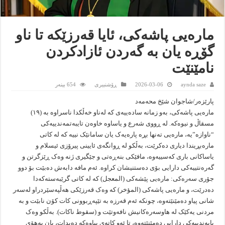
مارەیی پاشەکی، ئایا قەرزێکە تا ناو
گۆڕە یان بە گەردن ئازادکردن
نامێنێت
aynda saze
2026-03-06
ڕۆشنبیرى
654 بینەر
پارێزەر/شاجوان شێخ محەمەد
مارەیی پاشەکی، بەو زمانە سادەییەی کە لەناو خەڵکدا ناسراوە بە (١٩)
مسقاڵ و نیوەکە. لە ڕووی شەرع و یاساوە خاوەن تایبەتمەندییەکی
“ناوازە”یە، مارەیی تەنها بڕە پارەیەک یان سامانێک نییە کە لە کاتی
مارەبڕیندا دیاری دەکرێت، بەڵکو لە ڕوانگەی ئایینی پیرۆزی ئیسلام و
یاساکانی باری کەسییەوە، مافێکی بنەڕەتی و جێگیری ژنە وەک ڕێزگرتن و
گەرەنتییەکی دارایی بۆی دەستنیشان کراوە. ئەم مافە دابەش دەبێت بۆ دوو
جۆری سەرەکی: مارەیی پێشەکی (المعجل) کە لە کاتی گرێبەستەکەدا
دەدرێت، و مارەیی پاشەکی (المؤخر) کە وەک قەرزێکی هەڵپەسێردراو لەسەر
شانی پیاو دەمێنێتەوە، چونکە ئەم قەرزە بە تێپەڕبوونی کات کۆن نابێت و بە
مردنی یەکێک لە هاوسەرەکانیش نافەوتێت و (سقوط ناکات). بەڵکو وەک
پابەندییەکی دارایی دەمێنێتەوە، تا ئەو کاتەی پیاوەکە دەیدات، یان بەهۆی