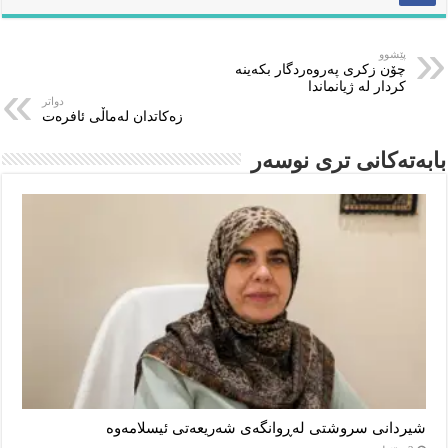
پێشوو
چۆن زکری پەروەردگار بکەینە
کردار لە ژیانماندا
دواتر
زەکاتدان لەماڵی ئافرەت
بابەتەکانى ترى نوسەر
شیردانی سروشتی لەڕوانگەی شەریعەتی ئیسلامەوە