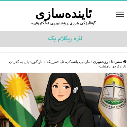
ئایندەسازى
گۆڤارێکی هزری ڕۆشنبیریی ئەلکترۆنییە
سەرەتا
/
ڕۆشنبیرى
/
مارەیی پاشەکی، ئایا قەرزێکە تا ناو گۆڕە یان بە گەردن
ئازادکردن نامێنێت