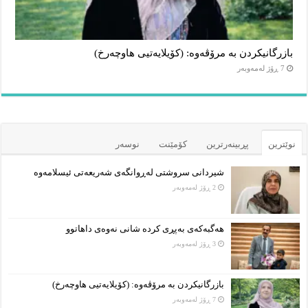
بازرگانیکردن بە مرۆڤەوە: (کۆیلایەتیی هاوچەرخ)
7 ڕۆژ لەمەوبەر
نوێترین
پڕبینەرترین
کۆمێنت
نوسەر
شیردانی سروشتی لەڕوانگەی شەریعەتی ئیسلامەوە
2 ڕۆژ لەمەوبەر
هەگبەکەی بەپڕی کردە شانی نەوەی داهاتوو
3 ڕۆژ لەمەوبەر
بازرگانیکردن بە مرۆڤەوە: (کۆیلایەتیی هاوچەرخ)
7 ڕۆژ لەمەوبەر