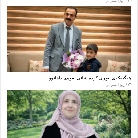
2 ڕۆژ لەمەوبەر
هەگبەکەی بەپڕی کردە شانی نەوەی داهاتوو
3 ڕۆژ لەمەوبەر