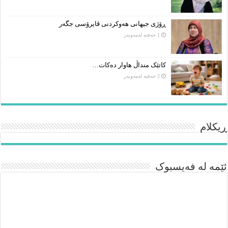
ڕۆژی جیهانی هەوکردنی ڤایرۆسی جگەر
1 حەفتە لەمەوبەر
کاتێک منداڵ هاوار دەکات…
2 حەفتە لەمەوبەر
ڕیکلام
ئێمە لە فەیسبوک