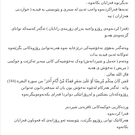
نەیگرتوە قەزایان بکاتەوە ،
تەنەها قەزاکردنەوە واجب ئەبێ لە سەری و پێویستی بە فیدیە ( خواردنی
هەژاران ) نیە
(قەزا کردنەوەی ڕۆژو واجبە بەڕای زۆرینەی زانایان ) ئەگەر کەسەکە توانای
گرتنەوەی هەبو
وەئەگەر بەهۆی نەخۆشیەکی درێژخایە نەوە هەرنەتوانێ ڕۆژوەکانی بگرێتەوە
ئەوکاتە ئەبێ فیدیە بدات
وەئەم ( حەمل و شیردانەش) وەک نەخۆشیەکی کاتی سەیر ئەکرێت و حوکمی
( مريض ) نەخۆش ی هەیە
قال اللە تعالی :
فَمَن كَانَ مِنكُم مَّرِيضًا أَوْ عَلَىٰ سَفَرٍ فَعِدَّةٌ مِّنْ أَيَّامٍ أُخَرَ” من سورة البقرة (184)
واتە : ئەگەر هەرکام لەئێوە نەخۆش بون یان لە سەفەردابون ئەتوانن
ڕۆژوەکەتان بشکێنن و لەڕۆژانێکی دواتردا قەزای بکەنەوەوبیگرنەوە
وردەکاریی حوکمەکانی ئافرەتی شیردەر
قەزا کردنەوە :
هەرکاتێک توانی ڕۆژوو بگرێت، پێویستە ئەو ڕۆژانەی کە فەوتاون قەزایان
بکاتەوە