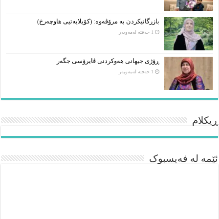
بازرگانیکردن بە مرۆڤەوە: (کۆیلایەتیی هاوچەرخ)
1 حەفتە لەمەوبەر
ڕۆژی جیهانی هەوکردنی ڤایرۆسی جگەر
1 حەفتە لەمەوبەر
ڕیکلام
ئێمە لە فەیسبوک