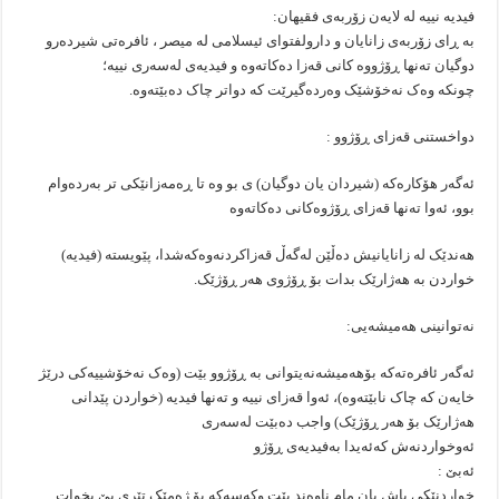
فیدیە نییە لە لایەن زۆربەی فقیهان:
بە ڕای زۆربەی زانايان و دارولفتوای ئیسلامی لە ميصر ، ئافرەتی شیردەرو
دوگیان تەنها ڕۆژووە کانی قەزا دەکاتەوە و فیدیەی لەسەری نییە؛
چونکە وەک نەخۆشێک وەردەگیرێت کە دواتر چاک دەبێتەوە.
دواخستنی قەزای ڕۆژوو :
ئەگەر هۆکارەکە (شیردان یان دوگیان) ی بو وە تا ڕەمەزانێکی تر بەردەوام
بوو، ئەوا تەنها قەزای ڕۆژوەکانی دەکاتەوە
هەندێک لە زانایانیش دەڵێن لەگەڵ قەزاکردنەوەکەشدا، پێویستە (فیدیە)
خواردن بە هەژارێک بدات بۆ ڕۆژوی هەر ڕۆژێک.
نەتوانینی هەمیشەیی:
ئەگەر ئافرەتەکە بۆهەمیشەنەیتوانی بە ڕۆژوو بێت (وەک نەخۆشییەکی درێژ
خایەن کە چاک نابێتەوە)، ئەوا قەزای نییە و تەنها فیدیە (خواردن پێدانی
هەژارێک بۆ هەر ڕۆژێک) واجب دەبێت لەسەری
ئەوخواردنەش کەئەیدا بەفیدیەی ڕۆژو
ئەبێ :
خواردنێکی باش یان مام ناوەند بێت وکەسەکە بۆ ژەمێک تێری پێ بخوات