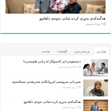
هەگبەکەی بەپڕی کردە شانی نەوەی داهاتوو
4 ڕۆژ لەمەوبەر
نوێترین
پڕبینەرترین
کۆمێنت
نوسەر
دەستێوەردانی کەسوکار لە ژیانی هاوسەریدا
12كاتژمێر لەمەوبەر
شیردانی سروشتی لەڕوانگەی شەریعەتی ئیسلامەوە
3 ڕۆژ لەمەوبەر
هەگبەکەی بەپڕی کردە شانی نەوەی داهاتوو
4 ڕۆژ لەمەوبەر