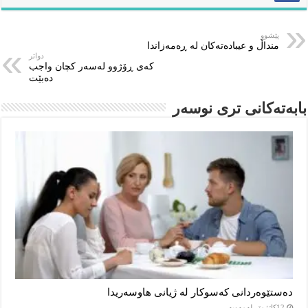
پێشوو
منداڵ و عیبادەتەکان لە ڕەمەزاندا
دواتر
كه‌ى ڕۆژوو له‌سه‌ر كچان واجب
ده‌بێت
بابەتەکانى ترى نوسەر
دەستێوەردانی کەسوکار لە ژیانی هاوسەریدا
12كاتژمێر لەمەوبەر