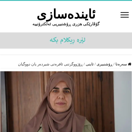
ئایندەسازى
گۆڤارێکی هزری ڕۆشنبیریی ئەلکترۆنییە
سەرەتا
/
ڕۆشنبیرى
/
ئاینى
/
ڕۆژووگرتنی ئافرەتی شیردەر یان دووگیان