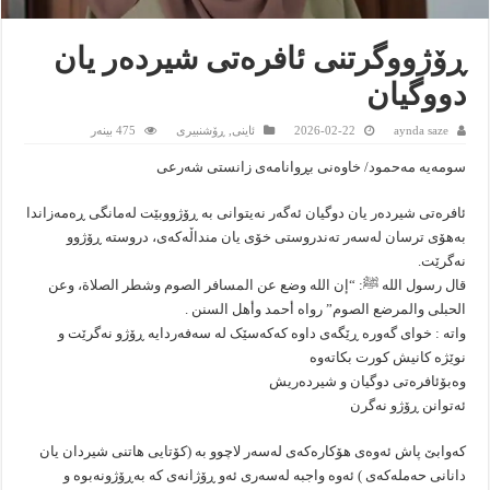
ڕۆژووگرتنی ئافرەتی شیردەر یان
دووگیان
aynda saze
2026-02-22
ئاینى
,
ڕۆشنبیرى
475 بینەر
سومەیە مەحمود/ خاوەنی بڕوانامەی زانستی شەرعی
ئافرەتی شیردەر یان دوگیان ئەگەر نەیتوانی بە ڕۆژووبێت لەمانگی ڕەمەزاندا
بەهۆی ترسان لەسەر تەندروستی خۆی یان منداڵەکەی، دروستە ڕۆژوو
نەگرێت.
قال رسول الله ﷺ: “إن الله وضع عن المسافر الصوم وشطر الصلاة، وعن
الحبلى والمرضع الصوم” رواه أحمد وأهل السنن .
واتە : خوای گەورە ڕێگەی داوە کەکەسێک لە سەفەردایە ڕۆژو نەگرێت و
نوێژە کانیش کورت بکاتەوە
وەبۆئافرەتی دوگیان و شیردەریش
ئەتوانن ڕۆژو نەگرن
کەوابێ پاش ئەوەی هۆکارەکەی لەسەر لاچوو بە (کۆتایی هاتنی شیردان یان
دانانی حەملەکەی ) ئەوە واجبە لەسەری ئەو ڕۆژانەی کە بەڕۆژونەبوە و