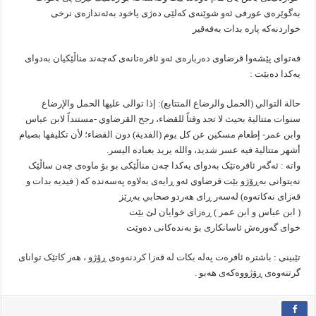
بەگوێرەی عورفی ئەو شوێنەی کەلێی دەژی ياخود بەئەندازەی نرخی
خواردنەکە پارە بدات بەفەقیر
فەتوای پێشەوا قرضاوى دەربارەی ئەو ئافرەتانەی کەچەند مناڵێکیان بەدوای
یەکدا دەبێت :
حالة التوالي (الحمل والرضاع المتتابع): إذا توالى عليها الحمل والإرضاع
سنوات متتالية بحيث لا تجد وقتاً للقضاء، رجح القرضاوي -مستنداً لابن عباس
وابن عمر- إطعام مسكين عن كل يوم (الفدية) دون القضاء؛ لأن تكليفها بصيام
أشهر متتالية فيه عسر شديد، والله يريد بعباده اليسر.
واتە : ئەگەر ئافرەتێک بەدوای یەکدا چەن مناڵێکی بو بۆ ماوەی چەن ساڵێک
نەیتوانی بەڕۆژو بێت قرضاوي ئەو ڕایەی بەلاوە پەسەندە کە ( فیدیە بدات و
قەزای نەکاتەوە) لەسەر ڕای هەردو صحابي بەڕێز
( ابن عباس و ابن عمر ) ڕەزای خوایان لێ بێت
خوای گەورەش ئاسانکاری بۆ بەندەکانی دەوێت
تێبینی : باشترە ئافرەت پەلە بکات لە قەزا کردنەوەی ڕۆژو ، هەر کاتێک توانای
گرتنەوەی ڕۆژووەکەی هەبو .