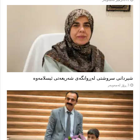
شیردانی سروشتی لەڕوانگەی شەریعەتی ئیسلامەوە
3 ڕۆژ لەمەوبەر