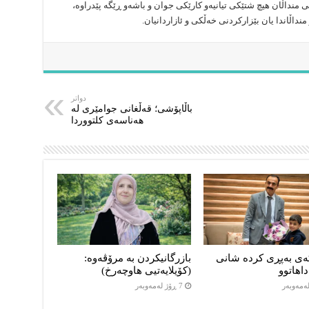
منداڵان هیچ شتێکی تیانیەو کارێکی جوان و باشەو ڕێگە پێدراوە،
داڵاندا یان بێزارکردنی خەڵکی و ئازاردانیان.
دواتر
باڵاپۆشی؛ قەڵغانی جوامێری لە
هەناسەی کلتووردا
ەی بەپڕی کردە شانی
بازرگانیکردن بە مرۆڤەوە:
اهاتوو
(کۆیلایەتیی هاوچەرخ)
7 ڕۆژ لەمەوبەر