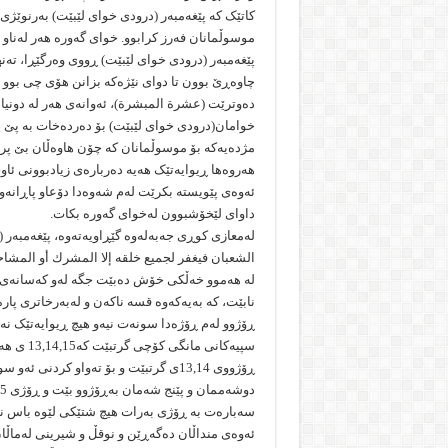
موسوڵمانان فەرز کرابوو. خوای گەورە هەر لەناو 
پێغەمبەر (درودی خوای لێبێت) ڕووی وەرگێڕا، تەنه
چاوەڕێ بوون تا دوای نێژەکە بزانن هۆی چی بوو 
دەوترێت (عشرة المبشرة)، ئەوانەی هەر لە دونیا
خوامان(درودی خوای لێبێت) بۆ دەردەخات بە پێ 
مژدەیەکە بۆ موسوڵمانان کە چۆن هاوەڵان بێ پر
هەروەها ڕیوایەتێک هەیە دەربارەی زیادبوونی ئاو
ئەوەی پێویستە بکرێت لەم شەوەدا دۆعاو پاڕانەو
داوای لێخۆشبوون لەخوای گەورە بکات.
لەمعازی کوڕی جەبەلەوە گێڕاویەتەوە، پێغەمبەر (
الشعبان فیغفر لجمیع خلقه إلا المشرك أو المشاحن)
لە هەموو خەڵكی‌ خۆش دەبێت جگە لەو كەسانەی،‌
نابێت، كە بەیەكەوە قسە ناكەن و لەبەرخاتری‌ پارە و
ڕۆژوو لەم ڕۆژەدا سونەت نیەو هیچ ڕیوایەتێک ن
سپیەکانی
دوشەممان و پێنج شەمان بەڕۆژوو بێت و ڕۆژی 15 ی شەعبانیش بکەوێتە یەکێک لەو دوو ڕۆژە.
سەبارەت بە ڕۆژی بەرات هیچ شتێکی لێوە باس نەک
ئەوەی منداڵان دەگەڕێن و نوقڵ و شیرینی لەماڵان