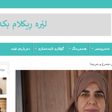
تەندروستى
هەمەڕەنگ
گۆڤارى ئایندەسازى
دەربارەى ئێمە
 شەرع و نەریتدا
نوێت