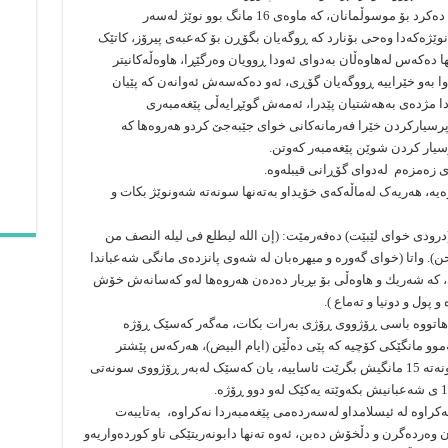
کاتێک کە پێغەمبەر (درودی خوای لێبێت) بەرنوێژی دەکرد بۆ موسوڵمانان، کە ماوەی 16 مانگ بوو نوێژ لەسەر
نوێژەکەدا وەحی بۆنارد کە ڕوگەیان بگۆڕن بۆ کەعبەی پیرۆز، کاتێک
ا دەکەس لەهاوەڵان بەدوای ئەودا ڕوویان وەرگێڕا، هاوەڵەکانیتر
وا بەو خێراییە ڕووگەیان گۆڕی، ئەو دەکەسەش ئەوانەن کە پێیان
دا مژدەی بەهەشتیان پێدرا، ئەمەش گوێڕایەڵی پێغەمبەری
پرسیارکردن خێرا فەرمانەکانی خوای جێبەجێ کردو هەروەها کە
سیار کردن شوێن پێغەمبەر کەوتن.
ی زەمزەم لەدوای گۆڕانی قیبلەوە.
ەیە، هەریەک لەماڵەکەی خۆیداو بەتەنها سونەتە شەونوێژ بکات و
درودی خوای لێبێت) دەفەرمێت: (إن الله لیطلع فی لیلە‌ النصف من
. واتا (خوای‌ گەورە و میهرەبان لە شەوی‌ پانزدەی‌ مانگی‌ شەعباندا
 كە شەریك و هاوەڵی‌ بۆ بڕیار دەدەن هەروەها لەو كەسانەش خۆش
 پول و دونیا و تەماع ).
ەهاتووە باسی ڕۆژووی ڕۆژی بەرات بکات، مەگەر کەسێک ڕۆژە
 مانگی کۆچی گرتبێت کە13,14,15 ی هەموو مانگێکی کۆچیە کە پێی دەڵێن (ایام البیض)، هەرکەس پێشتر
ڕۆژووی 13,14ی گرتبێت و بۆ تەواو کردنی ئەو سونەتە 15 مانگیش بگرێت ئاساییە، یان کەسێک لەبەر ڕۆژووی سونەتی
راوە لە ئیسلامداو لەسەردەمی پێغەمبەردا نەکراوە، بەتایبەت
 وەردەگرن و دڵخۆش دەبن، ئەوە تەنها دابونەریتێکی ناو کوردەواریەو