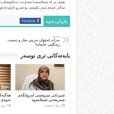
هیچی تر، لە ئیسلامیشدا سەبارەت بەدڵخۆشکردنی 
مەگەر ئەوەی سەر بکێشێت بۆ شەڕو ئاژاوە لەناو من
Facebook
بلاوکردنەوە
پێشوو
بەرات لەنێوان نەریتی شار و دەست
ڕەنگینی خانماندا
بابەتەکانى ترى نوسەر
شیردانی سروشتی لەڕوانگەی
هەگبەک
شەریعەتی ئیسلامەوە
نەوەی د
2 ڕۆژ لەمەوبەر
3 ڕۆژ لەمەوبەر