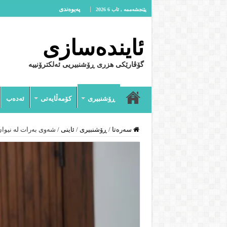
پەیوەندى
پێنجشەممە , ئاب 6 2026
ئایندەسازى
گۆڤارێکی هزری ڕۆشنبیریی ئەلکترۆنییە
ڕۆشنبیرى
کۆمەڵایەتى
ئەدەب
سەرەتا
/
ڕۆشنبیرى
/
ئاینى
/
شەوی بەرات لە نیوان