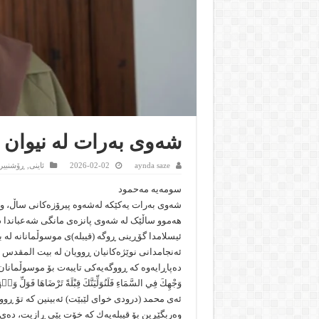
شەوی بەرات لە نیوان ش
aynda saze
2026-02-02
ئاینى
,
ڕۆشنبیر
سومەیە مەحمود
شەوی بەرات یەکێکە لەشەوە پیرۆزەکانی ساڵ، وشە
هەموو ساڵێک لە شەوی پانزەی مانگی شەعباندا دوو
ئیسلامدا گۆڕینی ڕوگە (قیبلە)ی موسوڵمانانە لە ب
ئەنجامدانی نوێژەکانیان ڕوویان لە بیت المقدس د
دەپاڕایەوە کە ڕووگەیەکی تایبەت بۆ موسوڵمانان داب
وَجْهِكَ فِي السَّمَاءِ فَلَنُوَلِّيَنَّكَ قِبْلَةً تَرْضَاهَا فَ
ئەی محمد (درودی خوای لێبێت) ئەبینین كە تۆ ڕو
وەربگێڕین بۆ قیبلەیەك كە خۆت پێی ڕازیت، دەی 