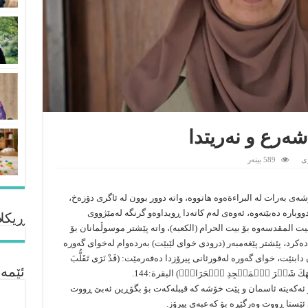
ەرع و نەریتدا
ى
589 بینەر
ی بەرات لە البراءةەوە هاتووە، واتە دوور بوون لە ئاگری دۆزەخ،
بارە دەبێتەوە، ئەوەی لەم کاتەدا ڕویداوەو گرنگە لەمێژووی
ڕیکلا
یت المقدسەوە بۆ بیت الحرام (الکعبە)، واتە پێشتر موسوڵمانان بۆ
ەکرد، پێشتر پێغەمبەر (درودی خوای لێبێت) بەردەوام لەخوای گەورە
نێت، خوای گەورە لەقورئانی پیرۆزدا دەفەرمێت: (قَدْ نَرَى تَقَلُّبَ
ئێمە
وَلِّ وَجۡهَكَ شَطۡرَ ٱلۡمَسۡجِدِ ٱلۡحَرَامِۚ) البقرة:144.
و ئەكەیتە ئاسمان و پێت خۆشە كە قیبلەكەت بۆ بگۆڕین ئەبێ ڕووت
ئێستا ڕووت وەرگێڕە بۆ كەعبەی پیرۆز.