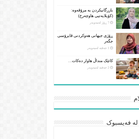
بازرگانیکردن بە مرۆڤەوە:
(کۆیلایەتیی هاوچەرخ)
7 ڕۆژ لەمەوبەر
ڕۆژی جیهانی هەوکردنی ڤایرۆسی
جگەر
1 حەفتە لەمەوبەر
کاتێک منداڵ هاوار دەکات…
2 حەفتە لەمەوبەر
م
 لە فەیسبوک