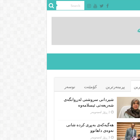
رین
پڕبینەرترین
کۆمێنت
نوسەر
شیردانی سروشتی لەڕوانگەی
شەریعەتی ئیسلامەوە
2 ڕۆژ لەمەوبەر
هەگبەکەی بەپڕی کردە شانی
نەوەی داهاتوو
3 ڕۆژ لەمەوبەر