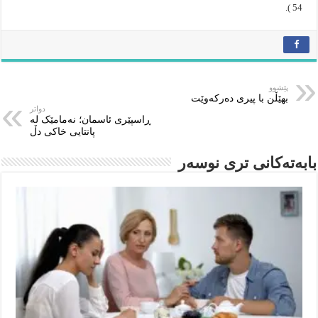
54 ).
پێشوو
بهێڵن با پیری دەركەوێت
دواتر
ڕاسپێری ئاسمان؛ نەمامێک لە
پانتایی خاکی دڵ
بابەتەکانى ترى نوسەر