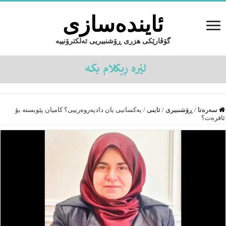
ئایندەسازى
گۆڤارێکی هزری ڕۆشنبیریی ئەلکترۆنییە
سەرەتا
/
ڕۆشنبیرى
/
ئاینى
/
یەکسانیی یان دادپەروەرییی؟ کامیان پێویستە بۆ
ئافرەت؟