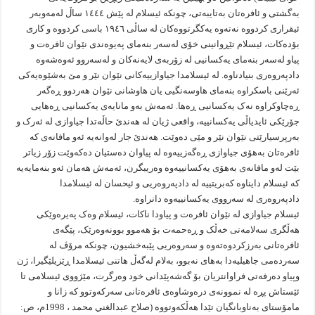
بەگشتی و ئافرەتان بەتایبەتی، چونکە ئیسلام لە پێش ١٤٤٤ ساڵ لەمەوبەر
ئیقراری کردووە نەتەوە یەکگرتووەکان لە ساڵی ١٩٤٦ باسی کردووە و کاری
بۆدەکات، ئیسلام تێڕوانینی خۆی لەسەر بنەمای پەیوەندی نێوان ئافرەت و
پیاو لەسەر بنەمای یەکسانیی لە زۆربەی لایەنەکان و لەسەروو ئەوەشەوە
دادپەروەری بنیادناوە. لە ئیسلامدا جیاوازییەکانی نێوان نێر و مێ بەشێوەیەکی
ئەرێنی باسکراوە بنەمای هاوسەنگیی یان هاوشانی نێوان هەردوو ڕەگەر
ڕەچاوکراوە نەک یەکسانیی ڕەها. ئەمەش بەو مانایەی یەکسانیی ڕەهایی
جۆرێکی ئایدیاڵی یەکسانییە، واقعی ژیان لە هەندێ حاڵەتدا جیاوازی لە ئەرک و
بەرپرسیارێتی نێوان نێر و مێی دەوێت. هەندێ جار لەوانەیە ئەو مافانەی کە
ئافرەتان بەهۆی جیاوازی ڕەگەزییەوە لە پیاوان دەستیان دەکەوێت زۆر زیاتر
بێت لەو مافانەی بەهۆی یەکسانییەوە وەریبگرن، ئەمەش هەمان ئەو بنەمایەیە
کە ئیسلام دایناوە کەبریتییە لە دادپەروەریی و ئیحسان لە ئیسلامدا
دادپەروەری لە سەرووی یەکسانییەوە دانراوە.
ئیسلام جیاوازی لە نێوان ئافرەت و پیاودا ناکات، ئیسلام وەک پەیرەوێکی
هەڵگری سەلامەتی خەڵک و ڕەحمەت بۆ هەموو بوونەوەرێک، پێگەی
ئافرەتانی بەرزکردوەتەوە و سەروەریی پێبەخشیون، چونکە مرۆڤ لە
سەردەمی جاهیلیەدا بەهای نەبوو، بەلام لەگەڵ هاتنی ئیسلامدا ڕێزیلێگیرا، ژن
وپیاو دەرفەتی فراوانتریان بۆ گەشەپێدانی خود وەرگرت، مێژووی ئیسلامی تا
ئێستاش پڕە لە نموونەی درەوشاوەی ئافرەتانی سەرکەوتوو کە زانا و
مامۆستای بەناوبانگیان تێدا هەڵکەوتووە (صلاح عبدالغني محمد ، 1998م، ص: