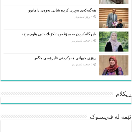
هەگبەکەی بەپڕی کردە شانی نەوەی داهاتوو
4 ڕۆژ لەمەوبەر
بازرگانیکردن بە مرۆڤەوە: (کۆیلایەتیی هاوچەرخ)
1 حەفتە لەمەوبەر
ڕۆژی جیهانی هەوکردنی ڤایرۆسی جگەر
1 حەفتە لەمەوبەر
ڕیکلام
ئێمە لە فەیسبوک