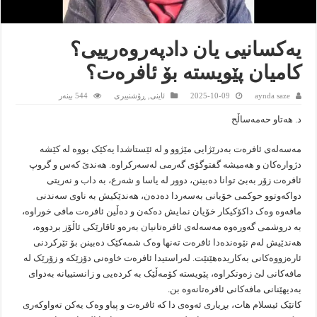
یەکسانیی یان دادپەروەرییی؟
کامیان پێویستە بۆ ئافرەت؟
aynda saze
2025-10-09
ئاینى
,
ڕۆشنبیرى
544 بینەر
د. هەتاو حەمەساڵح
مەسەلەی ئافرەت بەدرێژایی مێژوو و لە ئێستاشدا یەکێک بووە لە کێشە
دژوارەکان و هەمیشە گفتوگۆی گەرمی لەسەرکراوە. هەندێ کەس و گروپ
ئافرەت زۆر بەبێ توانا دەبینن، دوور لە یاسا و شەرع، بە داب و نەریتی
دواکەوتوو حوکمی خۆیانی بەسەردا دەدەن، هەندێکیش بە ناوی سەندنی
مافەوە وەک داکۆکیکار خۆیان نمایش دەکەن و دەڵین ئافرەت مافی خوراوە،
بە دروشمی گەورەوە مەسەلەی ئافرەتانیان بەرەو ئاقارێکی ئاڵۆز بردووە،
هەندێیش لەم نێوەندەدا ئافرەت تەنها وەک شمەکێک دەبینن بۆ تێرکردنی
ئارەزووەکانی بەکاریدەهێنێت. لەراستیدا ئافرەت خاوەنی دۆزێکە و زۆرێک لە
مافەکانی لێ زەوتکراوە، پێویستە کۆمەڵێک بە کردەیی و زانستییانە بەدوای
بەدیهێنانی مافەکانی ئافرەتانەوە بن.
کاتێک ئیسلام هات، بڕیاری ئەوەی دا کە ئافرەت و پیاو وەک یەکن تەواوکەری