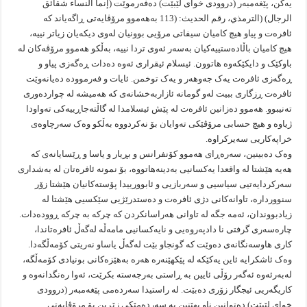
یەکن، پێغەمبەر (دروودی خوای لێبێت) دەفەرموێت (إنما النساء شقائق
الرجال) (الترمذي، رقم الحديث: (113 بەهەموو مرۆڤایەتی ڕاگەیاند کە
ئافرەت و پیاو هیچ کامیان سیفاتی مرۆیی بوونیان لەوی دیکەیان زیاتر نییە،
هیچ کامیان باڵادەستییەکیان بەسەر ئەوی تردا نییە، بەڵکو هەموو مرۆڤەکان لە
باوکێک و دایکێکەوە هاتوون. ئیسلام ئیقراری ئەوە دەدات ڕەگەزی پیاو و
ڕەگەزی ئافرەت یەک جەوهەر و یەک توخمن. ئایات و فەرموودە دەیانەوێت
ئافرەت ڕزگاری ببیت لەو گومانە ئازاربەخشانەی کە هەمیشە لە چواردەوری
تەنیبوو. هەموو دەزانین ئافرەت لە پێش ئیسلامدا لە گاڵتەجاڕییەکی تەواودا
ژیاوە و هیچ حسابی مرۆڤێکی تەوایان بۆ نەکردووە بەڵکو وەک سەرچاوەی
خراپەکاریی سەیرکراوە.
وەک دەبینین، سەرەڕای هەموو کۆنفرانس و بڕیار و یاسا و ڕێسایانەی کە
هەیە هێشتا لە واقعدا یەکسانیی بەدینەهاتووە، بۆ نمونە ئافرەتان لە بەشداری
سەرکردایەتیی سیاسیی و سەربازیی و ئابوورییدا پۆستەکانیان هێشتا زۆر
سنووردارە، تاوانەکانی دژی ئافرەت و دەستدرێژیی سێکسیی هێشتا لە
زیادبووندان، ئەمە جگە لە تاوانی هەراسانکردن کە چرکە بە چرکە ڕوودەدات.
چارەسەری گرفتی نا دادپەروەیی و نایەکسانیی مامەڵە لەگەڵ ئافرەتاندا،
کارى هاوسەنگانەی دەوێت کە گونجاو بێت لەگەڵ یاساو نەریتی کۆمەڵگەدا.
وەک ئاشکرایە ئاین یەکێکە لە پێکهێنەرە هەرە بەهێزەکانی بونیادى کۆمەڵگە،
لەبەرئەوە ئەگەر رۆڵی ئایین بە ڕاستی بەرجەستە بکرێت، ئەوا رەنگدانەوە و
کاریگەریی ئیجگار زۆری دەبێت. لە راستیدا سەردەمی پێغەمبەر (دروودی
خوای لێبێت) دەتوانین ناو بهێنین بە سەردەمێکی زێڕین بۆ مرۆڤایەتی