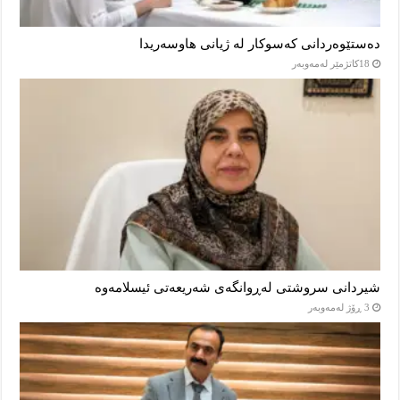
دەستێوەردانی کەسوکار لە ژیانی هاوسەریدا
18كاتژمێر لەمەوبەر
شیردانی سروشتی لەڕوانگەی شەریعەتی ئیسلامەوە
3 ڕۆژ لەمەوبەر