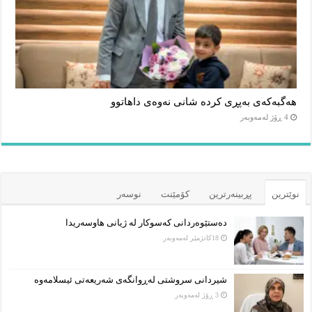
هەگبەکەی بەپڕی کردە شانی نەوەی داهاتوو
4 ڕۆژ لەمەوبەر
نوێترین
پڕبینەرترین
کۆمێنت
نوسەر
دەستێوەردانی کەسوکار لە ژیانی هاوسەریدا
18كاتژمێر لەمەوبەر
شیردانی سروشتی لەڕوانگەی شەریعەتی ئیسلامەوە
3 ڕۆژ لەمەوبەر