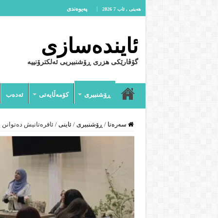
پەیوەندى
هەینی , ئاب 7 2026
ئایندەسازى
گۆڤارێکی هزری ڕۆشنبیریی ئەلکترۆنییە
ڕۆشنبیرى
کۆمەڵایەتى
ئەدەب
سەرەتا
/
ڕۆشنبیرى
/
ئاینى
/
ئافرەتانیش دەتوانن ب