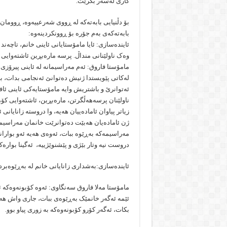
کاری لەسەر بکرێت.
بۆ دڵنیایی بابەتەکە لە ڕووی شەرعییەوە، ڕوومان
بابەتەکەی بەم جۆرە بۆ ڕوونکردینەوە:
ئایندەسازی: ئایا مامۆستایانی ئاینی خانم، تاچەند
وەک ناولێنانی منداڵ. پرسە مارەبڕین ئاشتەوایی
مامۆستا فاروق: ئەم مەراسیمانە لە ئاینی پیرۆزی ئی
لەکاتی پێویستدا ژنیش دەتوانێ ئەنجامی بدات، بەت
ئەتوانرێ و باشتریش وایە مامۆستایەکی ئاینی ئ
ناولێنان پرسەهەڵگرتن، مارەبڕین، ئاشتەوایی کۆ
زیاتر پیاوان ئامادەییان هەیە، وا دروستە زانایان
ژن ئامادەیان هەبێت دەتوانرێت خانمان مەراسیمە
مەراسیمەکە بەڕێوە ببات، ئەوەی هەیە ئەو بوارانە
دروست نیە وتار بێژی و پێشنوێژییە، ئەگینا بوار
ئایندەسازی:بەشداری زانایانی خانم لە بەڕێوەبر
مامۆستا مەلا فاروق سەنگاوی: ئەوە کۆبونەوەکە ئ
ئێمە ئەگەر خانمێک بەڕێوەی ببات، جاری واش هەی
بکات، ئەگەر کۆرو کۆبونەوەکە بە زوری پیاو بوو.