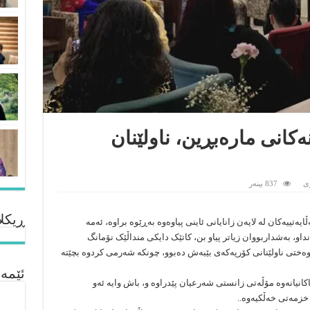
ەکانی مارەبڕین، ناولێنان
ى
837 بینەر
ڕیکلا
یەتییەکان لە لایەن زانایانی ئاینی پیاوەوە بەڕێوە براوە، ئەمە
داو، بەشداربووان زیاتر پیاو بن، کاتێک دایکی منداڵێک نۆمانگ
وەختی ناولێنانی کۆرپەکەی بێبەش دەبوو، چونکە شەرمی کردوە بچێتە
ئێمە
کانیانەوە مۆڵەتی زانستی شەرعیان پێدراوە و، باش وایە ئەو
خزمەتی خەڵکیەوە..