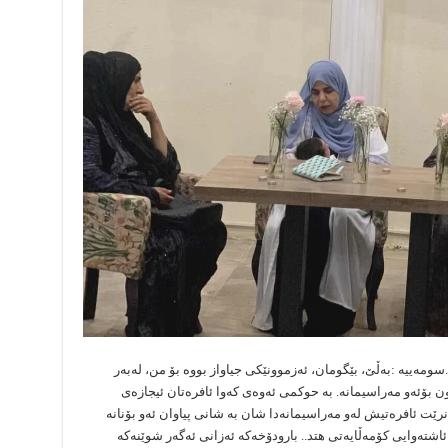
.سومەییە :بەڵێ، بێگومان، ئەزموونێکی جیاواز بووە بۆ من، لەبەر
اون بۆئەو مەراسیمانە. بە حوکمی ئەوەی کەوا ئافرەتان ئیجازەی
انرێت ئافرەتیش لەو مەراسیمانەدا شان بە شانی پیاوان ئەو بۆنانە
ئاشتەوایی کۆمەڵایەتی هتد.. بارودۆخەکە ئەزانی ئەگەر شوێنەکە