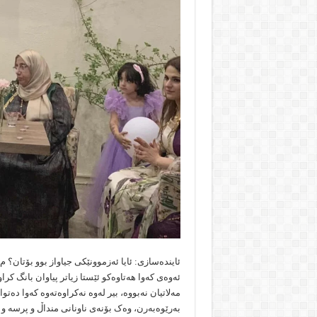
ئایندەسازی: ئایا ئەزموونێکی جیاواز بوو بۆتان؟ م
ئەوەی کەوا هەتاوەکو ئێستا زیاتر پیاوان بانگ کر
مەلاتیان نەبووە، بیر لەوە نەکراوەتەوە کەوا دەتو
بەرێوەبەرن، وەک بۆنەی ناونانی منداڵ و پرسە و 