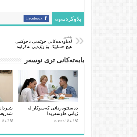
Facebook
بلاوکردنەوە
پێشوو
لەناوەندەکانی خوێندنی ناحوکمی
هیچ حسابێک بۆ وێژەیی نەکراوە
بابەتەکانى ترى نوسەر
دەستێوەردانی کەسوکار لە
شیردان
ژیانی هاوسەریدا
شەریعە
1 ڕۆژ لەمەوبەر
3 ڕۆژ لەمەوبەر