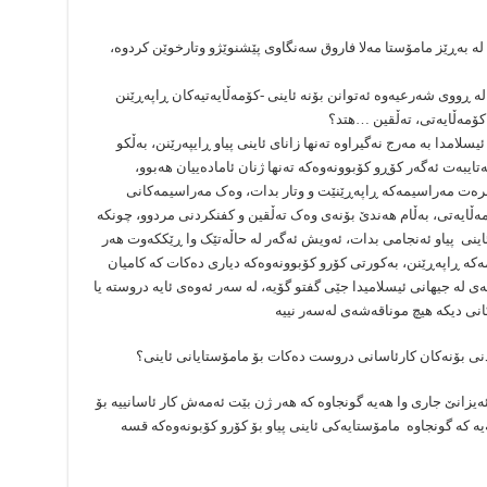
 لە بەڕێز مامۆستا مەلا فاروق سەنگاوی پێشنوێژو وتارخوێن کردوە،
 لە ڕووی شەرعیەوە ئەتوانن بۆنە ئاینی -کۆمەڵایەتیەکان ڕاپەڕێنن
 کۆمەڵایەتی، تەڵقین …هتد؟
سلامدا بە مەرج نەگیراوە تەنها زانای ئاینی پیاو ڕایپەرێنن، بەڵکو
ایبەت ئەگەر کۆڕو کۆبوونەوەکە تەنها ژنان ئامادەییان هەبوو،
افرەت مەراسیمەکە ڕاپەڕێنێت و وتار بدات، وەک مەراسیمەکانی
مەڵایەتی، بەڵام هەندێ بۆنەی وەک تەڵقین و کفنکردنی مردوو، چونکە
ی ئاینی پیاو ئەنجامی بدات، ئەویش ئەگەر لە حاڵەتێک وا ڕێککەوت هەر
کە ڕاپەڕێنن، بەکورتی کۆرو کۆبوونەوەکە دیاری دەکات کە کامیان
ی لە جیهانی ئیسلامیدا جێی گفتو گۆیە، لە سەر ئەوەی ئایە دروستە یا
ەکانی دیکە هیچ موناقەشەی لەسەر نییە
دنی بۆنەکان کارئاسانی دروست دەکات بۆ مامۆستایانی ئاینی؟
ەیزانێ جاری وا هەیە گونجاوە کە هەر ژن بێت ئەمەش کار ئاسانییە بۆ
ە کە گونجاوە مامۆستایەکی ئاینی پیاو بۆ کۆرو کۆبونەوەکە قسە