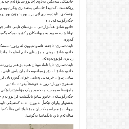
خانمێکی سەنگین بەناوی (خاتوو شانۆ) لەم چەند 
ڕێکخست، کەتێیدا خانمانی بەشداری پێکردبوو، و
بۆنەکەی، ئایندەسازی لێی پرسیووە: چۆن بوو بڕیار
جگەرگۆشەکەتان؟
‎خاتوو شانۆ: هەڵبژاردنی مامۆستای ئاینی خانم جی
توانا بێت، سوود بە میوانەكان و كۆبونەوەكە بگە
گەورە.
خاتوو شانۆ: بوونی مامۆستای خانم لەناو خانمان
زیاتری كۆبوونەوەكە.
‎خاتوو شانۆ: لە دێر زەمانەوە خانمان پلەی ئاینی 
شانی پیاوان خزمەتی پەیامی خوای گەورەیان كردو
ئەمەوێ دووبارە زۆر بە خۆشحاڵیەوە ئامادەین.
مامۆستا سومەییە مەحمود وەک مۆڵەتپێدراوێکی ز
جگەرگۆشکەی خاتوو شانۆ بانگێشت کرابوو بەم جۆر
بەتەنهاو پیاوان تێکەڵ نەبوون، ئەمە کەشێکی تای
بڕوات بۆ مەراسمەکەیان و بۆ ناولێنانی مناڵەکە
مناڵەکەم نا و، بانگماندا بەگوێیدا.