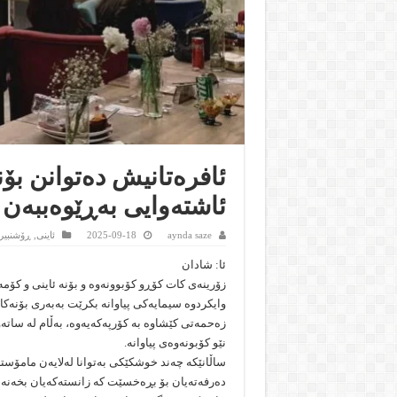
ئافرەتانیش دەتوانن بۆن
ئاشتەوایی بەڕێوەببەن
aynda saze
2025-09-18
ئاینى
,
ڕۆشنبیر
ئا: شادان
زۆرینەی کات کۆڕو کۆبوونەوە و بۆنە ئاینی و کۆمەڵا
وایکردوە سیمایەکی پیاوانە بکرێت بەبەری بۆنەکان
زەحمەتی کێشاوە بە کۆرپەکەیەوە، بەڵام لە ساتە
نێو کۆبونەوەی پیاوانە.
ساڵانێکە چەند خوشکێکی بەتوانا لەلایەن مامۆستا
دەرفەتەیان بۆ بڕەخسێت کە زانستەکەیان بخەنە 