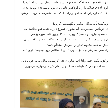
ا بۆئەو بۆنانە و، ئەگەر پیاو بوو باشتر وایە پیاوێک بڕوات. لە پێشدا
ە، لەلای خەڵک وا زانراوە کەوا ئافرەتان بۆیان نییە ئەم بۆنانە ببەن
خەڵک چاو کراوە ئەبێ لەو بوارانەدا، کە ئەمە شەرعەن دروستە و هیچ
 بۆنەکۆمەڵایەتیەکان ئەگەر بانگهێشت بکرێن؟
ەی خۆمانین، بەمەرجێک لە سنوری شەرع دەرنەچێت، ئەو شتانەی کە
ا چەند بخوازێت و چەندێک پێویست بکا بڕۆین ئامادەین، بۆهەر
دنی مردوو، کەزیاتر تایبەتە بە پیاوان، خۆ ئەگەر لە شوێنێکە پیاوان
رەتیش بە هەمانشێوە دەتوانن ئەویش ئەنجام بدەن.
زانستی شەرعی و مامۆستایی ئاینی لەساڵانی زووەوە بەشداری ئەم
 و کۆمەڵگەی ئێمە وانازانم جیاوازی تێدا کردبێت، بەڵام لەبەڕێوەبردنی
 ئەنجامداوە، وەک ناونانی منداڵ و ژن مارەکردن و نوێژی مردوو و