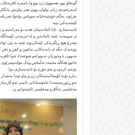
گونجاو بوو، هەمووی ژن بوو وا باشترە ئافرەتێک بڕو
لەبەرئەوەی زیاتر پیاوان بوون هەر پیاویش بانگکراو
بەرێوە. بەڵام خۆشبەختانە سوپاس بۆخوا خەریکە 
کێشەیەکی نییە.
ئایندەسازی: ئایا ئامادەییتان هەیە بۆ مەراسیم و
م. سومەیە: ئێمە ئامادەین و لە خزمەتی کۆمەڵگ
شەرع هیچ ڕێگریەکی لێنەکردوە، ئێمە بە پێی توان
بۆنەیەک جگە لە بابەتەکانی تەلقین و کفن و دفن کر
نەبوون یا وجودیان نەبوو لەو شوێنەدا، ئەوا ئاف
خاتوو هەڵاڵە محمەد ئەڵماس وەک مۆڵەتپێدراوی 
بۆنەی کردوە و بەم جۆرە بۆ ئایندەسازی دوا:
دیارە بۆنە کۆمەلایەتیەکان ژن و پیاو تێیدا بەشدار
ئەو ڕێوڕەسمەدا مامۆستایانی ئایینی ئەو کارەیان
مەجلسی تەڵاق و مەجلسی ئاشتەوایی و….