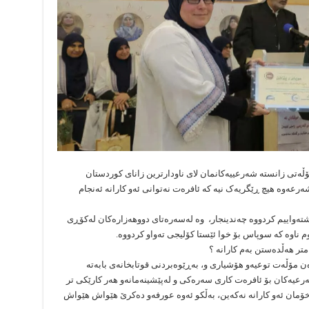
ڵەتی زانستە شەرعییەکانمان لای ناودارترین زانای کوردستان
شەرعەوە هیچ ڕێگریەک نیە کە ئافرەت نەتوانی ئەو کارانە ئەنجام
ەواییم کردووە چەندینجار، وە لەسەرەتای دووهەزارەکان لەکۆڕی
 ناوە کە سوپاس بۆ خوا ئێستا کۆلیجی تەواو کردووە.
متر هەڵدەستن بەم کارانە ؟
 مۆڵەت توعیەو هۆشیاری و، بەڕێوەبردنی قوتابخانەی بابەتە
رعیەکان بۆ ئافرەت کاری سەرەکی و لەپێشینەمانەو هەر کارێکی تر
 خۆمان ئەو کارانە نەکەین، بەڵکو ئەوە عورفەو دەکرێ هێواش هێواش