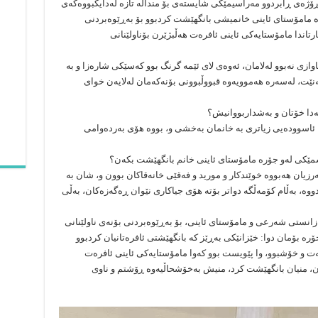
ڕۆژەی ڕابردوو مەراسیمێکی شایستەی بۆ منداڵە تازە لەدایکبووەکەی
ە مامۆستای ئاینی خانمیشی بانگهێشت کردبوو بۆ بەڕێوەبردنی
تاندا مامۆستایەکی ئاینی ئافرەت هەڵبژێرن بۆناولێنانی
اوازی نەبوو لەلامان، ئەوەی لای ئێمە گرنگ بوو كەسێكی شارەزا و بە
یەنێت، لەسەرە هەموویەوە قبووڵبوونی بۆنەكەمان لەلایەن خوای
دا ئاسوودەیی زیاتری بە خانمان بەخشی و، بووە هۆی بەردەوامی
بەرزیان هەبووە خوێندكار و مورید و فەقێی خانەقاكان بوون و، شان بە
وە، بەڵام كۆمەڵگە دواتر بۆتە هۆی جیاكاری نێوان ڕەگەزەكان، بەڵی
انستی شەرعی و مامۆستای ئاینی، بۆ بەڕێوەبردنی بۆنەی ناولێنانی
ە بۆمان دوا: خێزانێکی بەڕێز کە بانگهێشتی ئافرەتانیان کردبوو
بەت و خۆشبوو، وا پێویست بوو کەوا مامۆستایەکی ئاینی ئافرەت
یان، منیان بانگهێشت کرد، منیش بەخۆشحاڵیەوە ڕۆشتم و ناوی