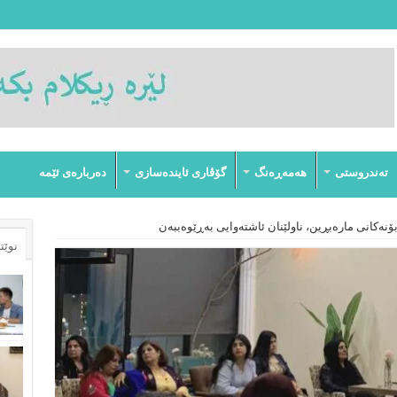
تەندروستى
هەمەڕەنگ
گۆڤارى ئایندەسازى
دەربارەى ئێمە
ۆنەکانی مارەبڕین، ناولێنان ئاشتەوایی بەڕێوەببەن
نوێت