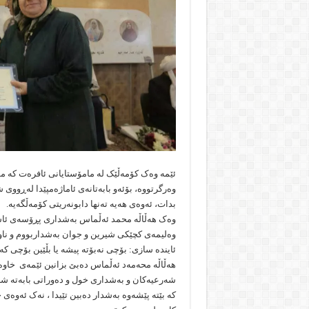
ئێمە وەک کۆمەڵێک لە مامۆستایانی ئافرەت کە مۆ
وەرگرتووە، بۆئەو بابەتانەی ئاماژەمپێدا لەڕووی 
بدات، ئەوەی هەیە تەنها دابونەریتی کۆمەڵگەیە.
وەک هەڵاڵە محمد ئەڵماس بەشداری پڕۆسەی ئاشت
وەلیمەی کچێکی شیرین و جوان بەشداربووم و ناوم
ئایندە سازی: بۆچی نەبۆتە پیشە یا بڵێین بۆچی کە
هەڵاڵە محەمەد ئەڵماس دەبێ بزانین ئێمەی خاوەن
شەرعیەکان و بەشداری خول و دەوراتی بابەتە شە
کە بێتە پێشەوە بەشدار دەبین تێیدا ، نەک ئەوەی