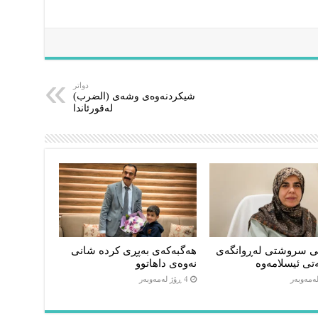
دواتر
شیکردنەوەی وشەی (الضرب)
لەقورئاندا
ی سروشتی لەڕوانگەی
هەگبەکەی بەپڕی کردە شانی
تی ئیسلامەوە
نەوەی داهاتوو
4 ڕۆژ لەمەوبەر