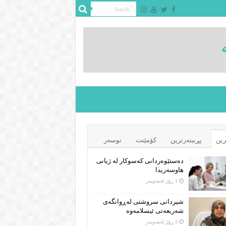
رین
پڕبینەرترین
کۆمێنت
نوسەر
دەستێوەردانی کەسوکار لە ژیانی
هاوسەریدا
1 ڕۆژ لەمەوبەر
شیردانی سروشتی لەڕوانگەی
شەریعەتی ئیسلامەوە
3 ڕۆژ لەمەوبەر