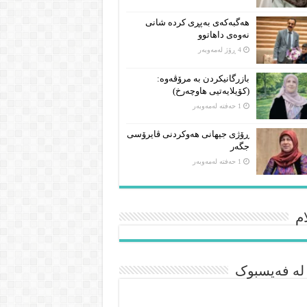
هەگبەکەی بەپڕی کردە شانی
نەوەی داهاتوو
4 ڕۆژ لەمەوبەر
بازرگانیکردن بە مرۆڤەوە:
(کۆیلایەتیی هاوچەرخ)
1 حەفتە لەمەوبەر
ڕۆژی جیهانی هەوکردنی ڤایرۆسی
جگەر
1 حەفتە لەمەوبەر
م
 لە فەیسبوک