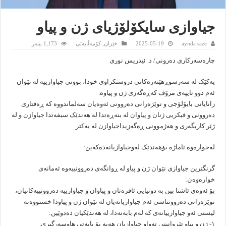
جیاوازی سایکۆلۆژیای ژن و پیاو
aynda saze
2025-05-19
خێزان
,
کۆمەڵایەتى
1,173 بینەر
چارەسەرکاری دەرونی/ د. ئیدریس نوری
یەکێک لە سەرسوڕهێنەرەکانی دروستکراوی خودا، بوونی جیاوازییە لە نێوان
ئەم دوو تایپەی مرۆڤ کەڕەگەزی ژن و پیاوە.
زانایانی بایۆلۆجی و توێژەرانی دەروونی ئەوەیان سەلماندووە کە ڕەفتاری
دەروونی و فیکریی ژنان و پیاوان لە بنەڕەتدا لە هەندێک سیفەتدا جیاوازن و لە
ژێر کاریگەری و هەژموونی ڕەگەزیداجیاوازن لە یەکتر.
لەخوارەوە ئاماژە بۆهەندێک لەوجیاوازیانەدەکەین:
گرنگترین جیاوازی نێوان ژن و پیاو لە ڕوانگەی دەروونییەوە ‌ئەمانەی
خوارەوەن:
بۆ ئەوەی ئاشنا بین بە دونیایی ئافرەتان و پیاوان و جیاوازییە دەروونییەکانیان،
توێژەرانی دەروونناسی ئەم جیاوازیانەیان لە نێوان ژن و پیاودا خستووەتە
لیستی ئەو جیاوازییانەی کە لەم بابەتەدا، لە هەندێکیان دەدوێین:
١- ژن و پیاو تێڕوانینی تەواو جیاوازیان هەیە بۆ بابەتی هاوسەرگیری.