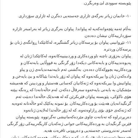
پێویستە سوودی لێ وەربگرن.
۱۰- خانمان زیاتر بەرگەی ئازاری جەستەیی دەگرن لە ئازاری سۆزداری.
بەڵام ئەمە پێچەوانەکەیە لە پیاواندا. پیاوان بەرگری زیاتر لە بەرامبەر ئازارە
سۆزدارییەکان نیشان دەدەن.
۱۱- تێڕوانینی پیاوان بۆ پرسەکان زیاتر گشتگیرە، لەکاتێکدا ڕوانگەی ژنان بۆ
پرسەکان وردترە.
پیاوان بەزۆری ناچنە ناو وردەکاری و وردبینییەکانەوە، لەکاتێکدا ژنان لە
پەیوەندییەکان و بابەتەکانی دیکەدا زۆر گرنگی بە قووڵایی بابەتەکان و
وردەکارییە بچووکەکان دەدەن. بەگشتی ئەم تایبەتمەندیانەی ژن و پیاو
وادەکەن ژنان وا بیربکەنەوە کە پیاوان لە زۆر بابەتدا بێباکانە و بێ بایەخن و
پیاوانیش وا بیربکەنەوە کە ژنەکانیان کەسانی هەستیار و وردبینن کە هەمیشە
مێشکیان بە بابەتی بایەخەوە سەرقاڵ دەکەن. لەم حاڵەتانەدا کە ڕەنگە ببێتە
هۆی ناکۆکی، پێویستە پیاوان فێربکرێن کە لە هەندێک حاڵەتدا دەبێت ئەم
گرنگیدانەیان هەبێت بۆ وردەکارییەکان. بۆ نمونە یەکێک لەو حاڵەتانە ئەوەیە
کە ژنەکەی خۆی بۆی ڕازاوەتەوە، کە لە زۆر حاڵەتدا لەلایەن ژنانەوە
دەربڕدراوە کە تەنانەت چاوی مێردەکەمانیشی نەگرتووە. پێویستە پیاوان
فێربن گرنگیدان بە وردەکارییەکانی جوانی ژنەکەیان کاریگەرییەکی زۆر گرنگی
لەسەر تەندروستی جەستەیی و دەروونی ئافرەت هەیە.
هەروەها پێویستە ژنان فێربکرێن کە وردەکارییەکانی هەموو کێشەکانی ژیان