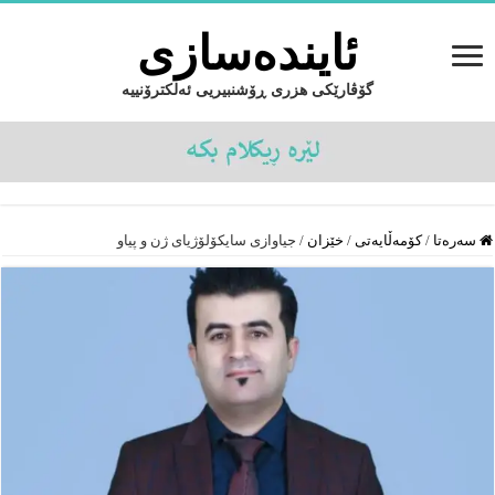
ئایندەسازى
گۆڤارێکی هزری ڕۆشنبیریی ئەلکترۆنییە
سەرەتا
/
کۆمەڵایەتى
/
خێزان
/
جیاوازی سایکۆلۆژیای ژن و پیاو