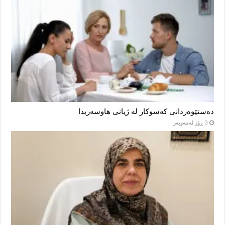
دەستێوەردانی کەسوکار لە ژیانی هاوسەریدا
3 ڕۆژ لەمەوبەر