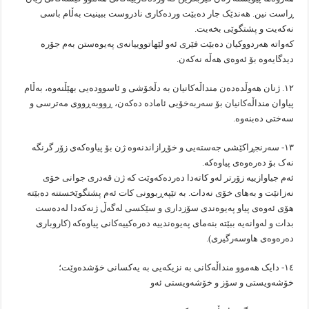
ڕاست نین. هەندێک جار دەبێت وردەکاری نادروست ببینیت بەڵام باسی
نەکەیت و پشتگوێی بخەیت.
کەواتە هەردووکیان دەبێت فێری ئەو لێهاتووییانەی پەیوەستن بەم جۆرە
دیدگایەوە بۆ ئەوەی هەڵە نەکەن.
۱۲. ژنان هەوڵدەدەن منداڵەکانیان بە دڵخۆشی و ئاسوودەیی بهێڵنەوە، بەڵام
پیاوان منداڵەکانیان بۆ سەربەخۆیی ئامادە دەکەن، ڕووبەڕووی مەترسی و
سەختی دەبنەوە.
۱۳- سەرنجڕاکێشی جەستەیی و خۆڕازاندنەوە ژن بۆ پیاوەکەی زۆر گرنگە
نەک بۆ دەرەوەی پیاوەکە.
ئەم جیاوازییە زۆرتر لەو کاتەدا دەردەکەوێت کە ژن قەدری جوانی خۆی
نەزانێت و بەهای خۆی نەدات. بە تێپەڕبوونی کات ئەم پشتگوێخستنە دەبێتە
هۆی ئەوەی پیاو پەیوەندی سۆزداری و سێکسی لەگەڵ ژنەکەدا لەدەست
بدات و لەوانەیە ببێتە بنەمای پەیوەندییە دەرەکییەکانی پیاوەکە (کاروباری
دەرەوەی هاوسەرگیری).
۱٤- دایک هەموو منداڵەکانی بە نزیکەیی بە یەکسانی خۆشدەوێت؛
خۆشەویستی و سۆز و خۆشەویستی ئەو