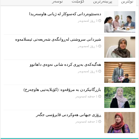
نوێترین
پڕبینەرترین
کۆمێنت
نوسەر
دەستێوەردانی کەسوکار لە ژیانی هاوسەریدا
3 ڕۆژ لەمەوبەر
شیردانی سروشتی لەڕوانگەی شەریعەتی ئیسلامەوە
5 ڕۆژ لەمەوبەر
هەگبەکەی بەپڕی کردە شانی نەوەی داهاتوو
6 ڕۆژ لەمەوبەر
بازرگانیکردن بە مرۆڤەوە: (کۆیلایەتیی هاوچەرخ)
1 حەفتە لەمەوبەر
ڕۆژی جیهانی هەوکردنی ڤایرۆسی جگەر
2 حەفتە لەمەوبەر