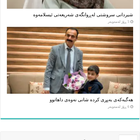
شیردانی سروشتی لەڕوانگەی شەریعەتی ئیسلامەوە
5 ڕۆژ لەمەوبەر
هەگبەکەی بەپڕی کردە شانی نەوەی داهاتوو
6 ڕۆژ لەمەوبەر