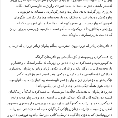
لەسەر بابەتی خێزانی دەدات بەبێ ئەوەی ڕاوێژ بە هاوسەرەکەی بکات،
بەزۆری زۆر گرفت بەدی دەکرێت و سەرکوتکردنی متمانە بەخۆبوونی
پیاوەکەش دەتوانرێت بە یەکێک لەو ناڕەحەتیانە هەژمار بکرێت. بێگومان
ئەوەی کە پیاو دەسەڵاتی سەرەکییە لە بنەماڵەدا، مانای ئەوە نییە کە لە
ڕۆڵێکی دیکتاتۆریدا دەربکەوێت، بەڵکو ئەمە ئاماژەیە بۆ پرسی بەڕێوەبردن
کە دەبێت بەرپرسیارێتی پیاوەکە بێت.
٨-ئافرەتان زیاتر لە توڕەبوون دەترسن، بەڵام پیاوان زیاتر توڕەن لە ترسان.
ح- قسەکردن و پەیوەندی کۆمەڵایەتی بۆ ئافرەتان گرنگە.
بە کۆبوونەوە و قسەکردن، ژنان دەتوانن زۆرێک لە نیگەرانییەکان و فشار و
ناڕەحەتیەکانیان ڕزگار بکەن و ئازادیان بکەن. ژنان زیاتر لە پیاوان بەشداری
کارلێکی کۆمەڵایەتی و قسەکردن دەکەن. هەر لەبەر ئەم هۆکارە ئەگەر
تێگەیشتن و هۆشیاری ژن و پیاو بۆ ئەم تایبەتمەندییە لاواز بێت، بە دڵنیاییەوە
دەبێتە هۆی هەڵە تێگەیشتنی جددی لە ژیانی پێکەوەیاندا.
هەروەها پیاوان لە هەندێک حاڵەتدا پێویستیان بە قسەکردنە لەگەڵ ژنەکانیان.
کێشە دەرەکییەکان کاریگەرییەکی قووڵیان لەسەر دەروونی پیاو هەیە و ئەم
کاریگەرییە دەتوانرێت بە گفتوگۆی سۆزداری و دەربڕینی چارەسەری بەسوود
لەلایەن ژنەوە نەهێڵرێت. ژنان ڕۆڵێکی گرنگیان هەیە لە نەهێشتنی ئەو زیانە
دەروونیانەی کە بەهۆی چالاکییە دەرەکییەکانی مێردەکانیانەوە تووشی دەبن و