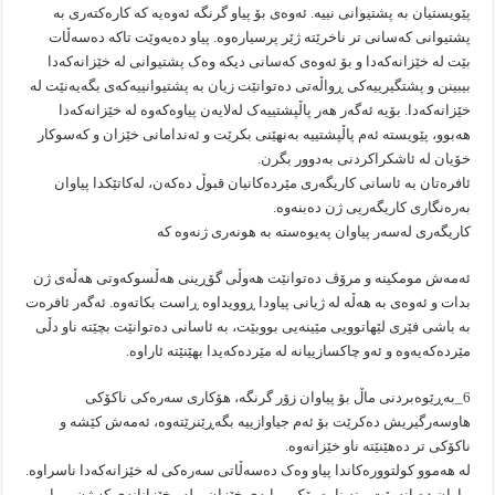
پێویستیان بە پشتیوانی نییە. ئەوەی بۆ پیاو گرنگە ئەوەیە کە کارەکتەری بە
پشتیوانی کەسانی تر ناخرێتە ژێر پرسیارەوە. پیاو دەیەوێت تاکە دەسەڵات
بێت لە خێزانەکەدا و بۆ ئەوەی کەسانی دیکە وەک پشتیوانی لە خێزانەکەدا
بیبینن و پشتگیرییەکی ڕواڵەتی دەتوانێت زیان بە پشتیوانییەکەی بگەیەنێت لە
خێزانەکەدا. بۆیە ئەگەر هەر پاڵپشتییەک لەلایەن پیاوەکەوە لە خێزانەکەدا
هەبوو، پێویستە ئەم پاڵپشتییە بەنهێنی بکرێت و ئەندامانی خێزان و کەسوکار
خۆیان لە ئاشکراکردنی بەدوور بگرن.
ئافرەتان بە ئاسانی کاریگەری مێردەکانیان قبوڵ دەکەن، لەکاتێکدا پیاوان
بەرەنگاری کاریگەریی ژن دەبنەوە.
کاریگەری لەسەر پیاوان پەیوەستە بە هونەری ژنەوە کە
ئەمەش مومکینە و مرۆڤ دەتوانێت هەوڵی گۆڕینی هەڵسوکەوتی هەڵەی ژن
بدات و ئەوەی بە هەڵە لە ژیانی پیاودا ڕوویداوە ڕاست بکاتەوە. ئەگەر ئافرەت
بە باشی فێری لێهاتوویی مێینەیی بووبێت، بە ئاسانی دەتوانێت بچێتە ناو دڵی
مێردەکەیەوە و ئەو چاکسازییانە لە مێردەکەیدا بهێنێتە ئاراوە.
6_بەڕێوەبردنی ماڵ بۆ پیاوان زۆر گرنگە، هۆکاری سەرەکی ناکۆکی
هاوسەرگیریش دەکرێت بۆ ئەم جیاوازییە بگەڕێنرێتەوە، ئەمەش کێشە و
ناکۆکی تر دەهێنێتە ناو خێزانەوە.
لە هەموو کولتوورەکاندا پیاو وەک دەسەڵاتی سەرەکی لە خێزانەکەدا ناسراوە.
پیاوان دەیانەوێت ببنە ناوەڕۆک و پایەی خێزان و لەو خێزانانەی کە ژن بڕیار