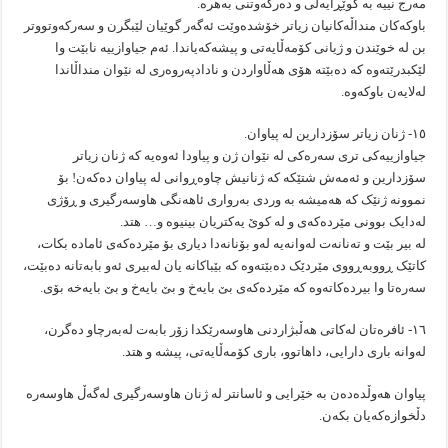
مەرج نییە بە گوێڕایەڵی و دەرکەوتنی بەهرە.
باوکەکان منداڵەکانیان زیاتر خۆشدەوێت ئەگەر گوێیان لێبگرن و سەرکەوتووتر
بن لە خوێندن و ژیانی کۆمەڵایەتی و پیشەکەیاندا. ئەم جیاوازییە نابێت وا
لێکبدرێتەوە کە دەبێتە هۆی هەڵاواردن و نادادپەروەری لە نێوان منداڵاندا
لەلایەن باوکەوە.
۱٥- ژنان زیاتر سۆزدارین لە پیاوان.
جیاوازییەکی تری سەرەکی لە نێوان ژن و پیاودا ئەوەیە کە ژنان زیاتر
سۆزدارین و ئەمەش شتێکە کە ژنانیش چاوەڕوانی لە پیاوان دەکەن! بۆ
نموونە ژنێک کە هەمیشە بە وردی بەرواری ئاهەنگی هاوسەرگیری و ڕۆژی
لەدایک بوونی مێردەکەی و لە کوێ یەکتریان بینیوە و… هتد.
لە بیر بێت و تەنانەت لەوانەیە لەو بۆنانەدا دیاری بۆ مێردەکەی ئامادە بکات،
کاتێک ڕووبەڕووی مێردێک دەبێتەوە کە بێباکانە یان لەبیری ئەو بابەتانە دەبێت،
سەرەتا وا بیردەکاتەوە کە مێردەکەی بێ بایەخ و بێ بایەخ و بێ بایەخە بۆی.
۱٦- ئافرەتان لەکاتی هەڵبژاردنی هاوسەرێکدا زۆر بابەت لەبەرچاو دەگرن،
لەوانە باری دارایی، داهاتوو، باری کۆمەڵایەتی، پیشە و هتد.
پیاوان هەوڵدەدەن بە خێرایی و ئاسانتر لە ژنان هاوسەرگیری لەگەڵ هاوسەرە
دڵخوازەکەیان بکەن.