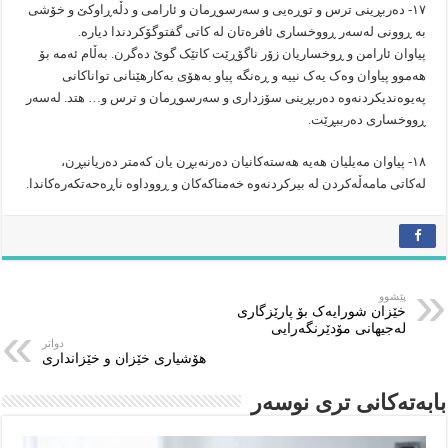
۱۷- دەربڕینی ترس و توڕەیی و سەرسوڕمان و ئارامی و دڵەڕاوکێ و خۆشی
بە ڕوونی لەسەر ڕووخساری ئافرەتان لە کاتی گفتوگۆکردندا دیارە.
پیاوان ئارامن و ڕوخساریان زۆر ناگۆڕێت کاتێک گوێ دەگرن. بەڵام ئەمە بۆ
هەموو پیاوان وەک یەک نییە و ڕەنگە پیاو بەهۆی بەکارهێنانی تواناکانی
پەیوەندیکردنەوە دەربڕینی سۆزداری و سەرسوڕمان و ترس و… هتد. لەسەر
ڕووخساری دەرببڕێت.
۱٨- پیاوان مەیلیان هەیە هەستەکانیان دەرنەبڕن یان کەمتر دەریانبڕن،
لەکاتی مامەڵەکردن لە بیرکردنەوە خەمناکەکان و ڕووداوە ناڕەحەتکەرەکاندا.
پێشوو
خێزان شورایەک بۆ پارێزگاری
لەجیهانی مۆدێرنگەرایی
دواتر
هۆشیاری خێزان و خێزانداری
بابەتەکانى ترى نوسەر