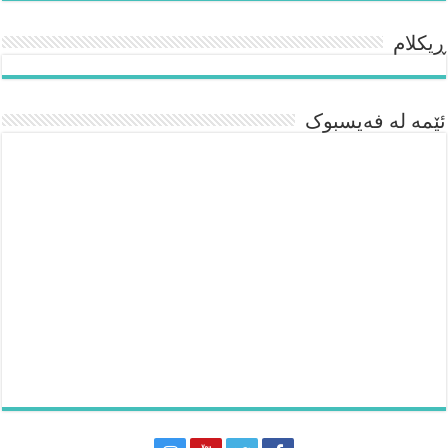
ڕیکلام
ئێمە لە فەیسبوک