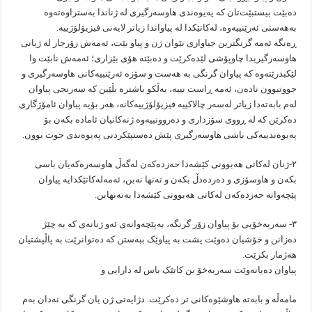
دەبێت بیستبێت‌تان کە پەیوەندی هاوسەرگیری لە ژناندا بەستراوەتەوە
بەهەستی ئەرێنییەوە، لەکاتێکدا لە پیاواندا‌‌‌ ‌زیاتر لایەنی فیزیۆلۆژییە.
ڕەنگە ئەمە گرنگترین جیاوازی نێوان ژن و پیاو بێت، ئەمەش زۆرجار لە ژیانی
هاوسەرگیریدا چاوپۆشی لێدەکرێت و دەبێتە هۆی بێزاری؛ ئەمەش نابێت وا
لێکبدرێتەوە کە پیاوان گرنگی بە هەست و سۆزە ئەرێنییەکانی هاوسەرگیری و
جووتبوون نادەن، ئەمە ڕاست نییە، بەڵکو باشترە بڵێین کە سەرنجی پیاوان
لەم بابەتەدا زیاتر لەسەر چالاکییە فیزیۆلۆژییەکانە، هەر بۆیە پیاوان ئامۆژگاری
دەکرێن کە لە ڕووی سۆزداری و دەروونییەوە ژنەکانیان ئامادە بکەن بۆ
پەیوەندییەکی باشی هاوسەرگیری پێش دەستپێکردنی پەیوەندی جوت بوون.
۲-ژنان لەکاتی هەبوونی کێشەدا حەزدەکەن لەگەڵ هاوسەرەکەیان باسی
بکەن و هاوسۆزی و دەردەدڵ بکەن و تەنها نەبن، ئەمەلەکاتێکدایە پیاوان
پێچەوانە حەزدەکەن لەکاتی هەبوونی کێشەدا بەتەنهابن.
۳- سەربەخۆیی بۆ پیاوان زۆر گرنگە، بەپێچەوانەی ئەو ژنانەی کە بە چێژ
دەزانن و خۆشیان دەوێت پشت بە پیاوێک ببەستن کە دەتوانرێت بە پاڵپشتیان
هەژمار بکرێت.
پیاوان دەیانەوێت سەربەخۆ بن کاتێک باس لە دارایی و
مامەڵە و بابەتە هاوشێوەکانی تر دەکرێت. دژایەتی ژن یان گرنگی نەدان بەم