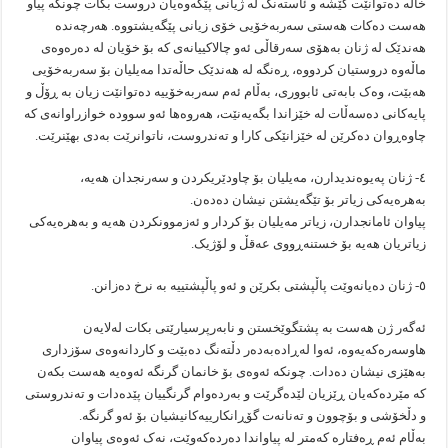
خاڵە دەتوانێت کێشە و ئاستەنگ لە ژیانی پێکەوەیان دروست بکات چونکە پیاو
هەست دەکات هەستی سەربەخۆیی خۆی زیانی پێگەیشتووە. هەرچەندە
هەندێک لە ژنان بەهۆی سەرقاڵی ئەو چالاکییانەی کە بۆ خۆیان لە دەرەوەی
ماڵەوە دروستیان کردووە، ڕەنگە لە هەندێک حاڵەتدا مەیلیان بۆ سەربەخۆیی
هەبێت، وەک بابەتی ئابووری، بەڵام ئەم سەربەخۆییە دەتوانێت زیان بە ڕۆڵ و
پایەکانی دەسەڵات لە خێزاندا بگەیەنێت، هەروەها ئەو سوودە خوازراوانەی کە
چاوەڕوان دەکرێن لە خێزانێکی کارا و تەندروست، ناتوانرێت بەدی بهێنرێت.
٤- ژنان پەیوەندیدارن، مەیلیان بۆ چاودێریکردن و سەرنجدان هەیە،
بەهرەیەکی زیاتر بۆ تێگەیشتن نیشان دەدەن.
پیاوان ئامانجدارن، زیاتر مەیلیان بۆ کردار و ئەزموونکردن هەیە و بەهرەیەکی
زیاتریان هەیە بۆ خستنەڕووی عەقڵ و لۆژیک.
٥- ژنان دەیانەوێت پاڵپشتی بکرێن و ئەو پاڵپشتییە بە نرخ دەزانن.
ئەگەر ژن هەست بە پشتگوێخستن و نابەرپرسیارێتی بکات لەلایەن
هاوسەرەکەیەوە، ئەوا لەڕادەبەدەر دڵتەنگ دەبێت و کاردانەوەی سۆزداری
بەهێزی نیشان دەدات. چونکە ئەوەی بۆ خانمان گرنگە ئەوەیە هەست بکەن
کە مێردەکەیان ڕێزیان لێدەگرێت و بەردەوام گرنگییان پێدەدات و تەندروستی
و دڵخۆشی و بۆچوون و تەنانەت گۆڕانکارییەکانیشیان بۆ ئەو گرنگە.
بەڵام ئەم ڕەفتارە کەمتر لە پیاواندا دەردەکەوێت، نەک ئەوەی پیاوان