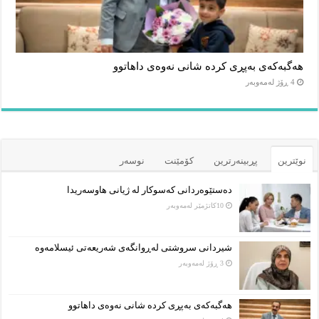
هەگبەکەی بەپڕی کردە شانی نەوەی داهاتوو
4 ڕۆژ لەمەوبەر
نوێترین
پڕبینەرترین
کۆمێنت
نوسەر
دەستێوەردانی کەسوکار لە ژیانی هاوسەریدا
10كاتژمێر لەمەوبەر
شیردانی سروشتی لەڕوانگەی شەریعەتی ئیسلامەوە
3 ڕۆژ لەمەوبەر
هەگبەکەی بەپڕی کردە شانی نەوەی داهاتوو