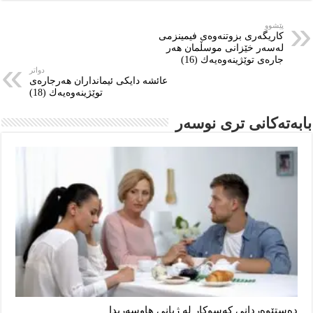
پێشوو
كاریگەری بزوتنەوەی فیمینزمی
لەسەر خێزانی موسڵمان‌ هەر
جارەی توێژینەوەیەك (16)
دواتر
عائشە دایكی ئیمانداران هەرجارەی
توێژینەوەیەك (18)
بابەتەکانى ترى نوسەر
دەستێوەردانی کەسوکار لە ژیانی هاوسەریدا