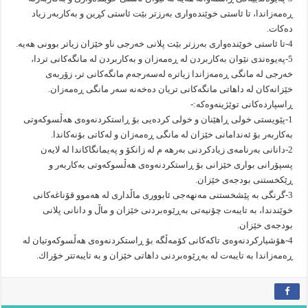
ڕەمەزاندا، تا ئاستی خوێندەواری بەرزتر بێت ئاستی كڕین و بەكاربەر زیاد
دەكات.
4-تا ئاستی خوێندەواری بەرزتر بێت پلانی خەرجی ناو خێزان زیاتر بوونی هەیە.
5-پەیوەندی نێوان بەكاربردن لە ڕەمەزان و بەكاربردن لە مانگەكانی تردا،
خەرجی لە مانگی ڕەمەزاندا زیاترە لەسەرجەم مانگەكانی تر، زۆربەی
خێزانەكان لە داهاتی مانگەكانی تریان دەخەنە سەر مانگی ڕەمەزان.
ڕاسپاردەكانی توێژینەوەكە:-
1-پێویستی خولی ڕاهێنان و خولی كردەیی بۆ ڕاستكردنەوەی هەڵسوكەوتی
بەكاربەر بۆ ئەندامانی خێزان لە مانگی ڕەمەزان و لەكاتی بۆنەكاندا.
2-دانانی بەرنامەی زیادكردنی بەرهه م لە زانكۆ و پەیمانگاكاندا لە لایەن
پسپۆرانی بواری خێزانی بۆ ڕاستكردنەوەی هەڵسوكەوتى بەكاربەر و
ڕێكخستنی بودجەی خێزان.
3-گرنگی بە پێشخستنی مەنهەجی ئابووری ماڵداری لە هەموو قۆناغەكانی
خوێندندا، بە تایبەت چۆنیەتی بەڕێوەبردنی خێزان و ماڵ و دانانی پلانی
بودجەی خێزان.
4-هۆشیاركردنەوەی تاكەكانی كۆمەڵگە بۆ ڕاستكردنەوەی هەڵسوكەوتیان لە
ڕەمەزاندا بە تایبەت لە بەڕێوەبردنی داهاتی خێزان و بە تایبەتتر خۆراك.