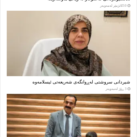
10كاتژمێر لەمەوبەر
شیردانی سروشتی لەڕوانگەی شەریعەتی ئیسلامەوە
3 ڕۆژ لەمەوبەر