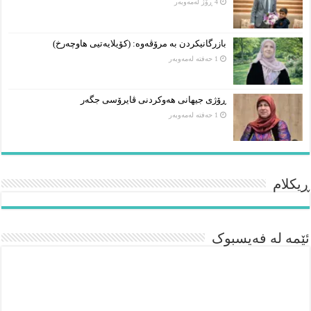
4 ڕۆژ لەمەوبەر
بازرگانیکردن بە مرۆڤەوە: (کۆیلایەتیی هاوچەرخ)
1 حەفتە لەمەوبەر
ڕۆژی جیهانی هەوکردنی ڤایرۆسی جگەر
1 حەفتە لەمەوبەر
ڕیکلام
ئێمە لە فەیسبوک