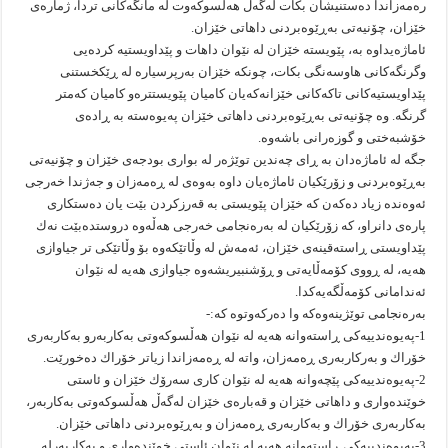
رەمەزاندا دەستنیشان بكات لەگەڵ هەڵسوكەوت لە مانگەكانی تردا، ژمارەی
خێزان، چۆنیەتی بەڕێوەبردنی داهاتی خێزان.
ئاماژەیداوە بە، پێویستە خێزان لە نێوان داهات و پێداویستیە كردەیی
وگرنگەكانی هاوسەنگی بكات، چونكە خێزان بەرپرسیارە لە ڕێكخستنی
پێداویستیەكانی تاكەكانی خێزانەكەیان كامیان پێویستترەو كامیان كەمتر
گرنگە. وە چۆنیەتی بەڕێوەبردنی داهاتی خێزان پەیوەستە بە ڕادەی
خۆشبەختی و گوزەرانی باشەوە.
جگە لە ئاماژەدان بە ڕای چەندین توێژەر لە بواری بودجەی خێزان و چۆنیەتی
بەڕێوەبردنی و زۆرێكیان ئاماژەیان داوە بەوەی لە ڕەمەزان و جەژندا خەرجی
ئەوەندە زیاد دەكەن كە خێزان پێویستی بە قەرزكردن بێت یان دەستكاری
پارەی دانراو، كە زۆرێكیان لە بەرەنجامی خەرجی هەڵەوە دروستدەبێت نەك
پێداویستی ڕاستەقینەی خێزان، ئەمەش لە وڵاتێكەوە بۆ وڵاتێكی تر جیاوازی
هەیە، لە ڕووی كۆمەڵایەتی و ڕۆشنبیریشەوە جیاوازی هەیە لە نێوان
ئەندامانی كۆمەڵگەیەكدا.
بەرەنجامی توێژینەوەكە وا دەركەوتوە كە:-
1-پەیوەندییەكی ڕاستەوانە هەیە لە نێوان هەڵسوكەوتی بەكاربەرو بەكاربەری
خۆراك و بەركاربەری ڕەمەزان، واتە لە ڕەمەزاندا زیاتر خۆراك دەخورێت.
2-پەیوەندییەكی پێچەوانە هەیە لە نێوان كاری سەرۆك خێزان و ئاستی
خوێندەواری و داهاتی خێزان و قەبارەی خێزان لەگەڵ هەڵسوكەوتی بەكاربەر،
بەكاربەری خۆراك و بەكاربەری ڕەمەزان و بەڕێوەبردنی داهاتی خێزان.
3-پەیوەندییەكی ڕاستەوانە هەیە لە نێوان ئاستی خوێندەواری و بەكاربەرلە