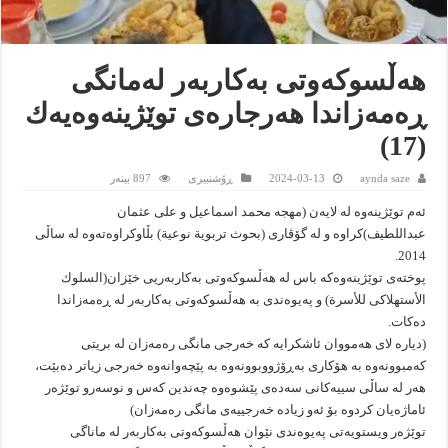
هەڵسوكەوتی بەكاربەر لەمانگی
ڕەمەزاندا هەرجارەی توێژینەوەیەك
(17)
aynda saze
2024-03-13
ڕۆشنبیرى
897 بینەر
ئەم توێژینەوە لە لایەن (مهجە محمد اسماعیل و علی عثمان
عبداللطیف)كراوە و لە گۆڤاری (بحوث تربویة نوعیة) بڵاوكراوەتەوە لە ساڵی
2014.
پوختەی توێژینەوەكە باس لە هەڵسوكەوتی بەكاربەریی خێزان(السلوك
الأستهلاكی للأسرة) و پەیوەندی بە هەڵسوكەوتی بەكاربەر لە ڕەمەزاندا
دەكات.
(دیارە لای هەمووان ئاشكرایە كە خەرجی مانگی رەمەزان لە بریتی
كەمبوونەوە بە هۆكاری بەڕۆژووبوونەوە بە پێچەوانەوە خەرجی زیاتر دەبێت،
هەر لە ساڵی سییەكانی سەدەی پێشوەوە چەندین كەس و نوسەرو توێژەر
ئاماژەیان كردوە بۆ ئەو زیادە خەرجییەی مانگی رەمەزان)
توێژەر ویستویەتی پەیوەندی نێوان هەڵسوكەوتی بەكاربەر لە ماناگی