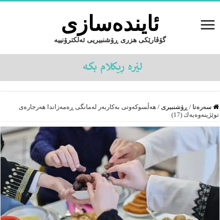
ئایندەسازى
گۆڤارێکی هزری ڕۆشنبیریی ئەلکترۆنییە
سەرەتا
/
ڕۆشنبیرى
/
هەڵسوكەوتی بەكاربەر لەمانگی ڕەمەزاندا هەرجارەی
توێژینەوەیەك (17)