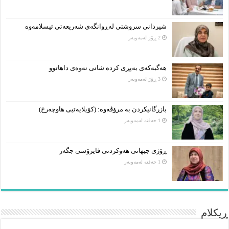
شیردانی سروشتی لەڕوانگەی شەریعەتی ئیسلامەوە
2 ڕۆژ لەمەوبەر
هەگبەکەی بەپڕی کردە شانی نەوەی داهاتوو
3 ڕۆژ لەمەوبەر
بازرگانیکردن بە مرۆڤەوە: (کۆیلایەتیی هاوچەرخ)
1 حەفتە لەمەوبەر
ڕۆژی جیهانی هەوکردنی ڤایرۆسی جگەر
1 حەفتە لەمەوبەر
ڕیکلام