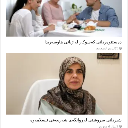
دەستێوەردانی کەسوکار لە ژیانی هاوسەریدا
5كاتژمێر لەمەوبەر
شیردانی سروشتی لەڕوانگەی شەریعەتی ئیسلامەوە
2 ڕۆژ لەمەوبەر