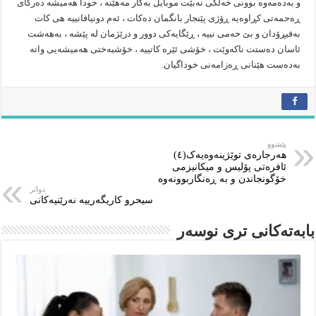
و بەدەمەوە بوونی خەڵکی نەبێت موبایل بەکار مەهێنە ، خودا هەمیشە دەرگای
ڕەحمەتی کڕاوەیە ڕۆژی پێنجار بانگمان دەکات ، ئەم دونیافانییە هی کات
بەفیڕۆدان و بێ خەمی نییە ، ڕێگایەکی دوور و درێژمان لە پێشە ، بەهەشت
ئاسان دەستت ناکەوێت ، خۆشی ئێرە کاتییە ، خۆشبەختی هەمیشەیی واتە
بەدەست هێنانی ڕەزامەنی خوداگیان.
پێشوو
هەرجارەى توێژینەوەیەک(٤)‌ ‌ ‌
ئافرەتى پۆلیس و میکانیزمى
خۆگونجاندن و بە ڕەنگاربوونەوە
دواتر
سيحرو كاريگەرييە نەرێنيەكانى
بابەتەکانى ترى نوسەر