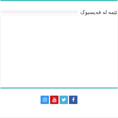
ئێمە لە فەیسبوک