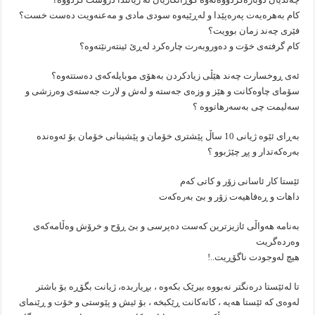
کام بەهرەیەت پەرەپێدا و لەڕێیەوە سودی مادی و مەعنەویت دەست خست؟
فێری چەند زمان بوویت؟
کام گرفتەی خۆت و دەوروبەرت چارەکرد لەڕێ ئینتەرنێتەوە؟
ئەی ڕوخسارت چەند هێڵی زیادکردن بەهۆی موبایلەکەی دەستتەوە؟
سۆمای چاوەکانت و هێز و وزەی جەستە و لەش و لارت جەستەی وەرزشی و
سەلیمت چی بەسەرهاتووە ؟
بەڕای ئێوە ژیانی 10 ساڵ پێشتری خۆمان و پێشینانی خۆمان بۆ ئەوەندە
بەرەکەتدار و پڕ چێژبوو ؟
ئێستا کار ئاسانی زۆر و کاتی کەم
داهات و ڕەفاهیەت زۆر و بێ بەرەکەت
بەنامە هەواڵی ئازیزترین کەست دەپرسی و بێ ڕۆح و خرۆش وەڵامەکەی
وەردەگریت
هیچ لەوجودت ناگۆڕیت..!
تا لەئێستا درەنگتر نەبووە بیرێک بکەوە ، بڕیاربدە، ژیانت بگۆڕە بۆ باشتر
لەوەی کە ئێستا هەیە ، کاتەکانت ڕێکبخە ، بۆ ئیش و پێوستی و خۆت و ڕێنمای