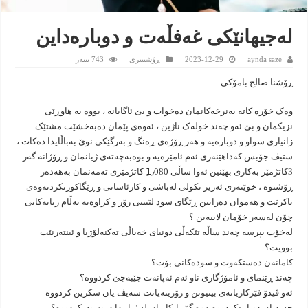
لەجیهانێکی غەفڵەت و دوبارەداین
aynda saze
2023-12-29
ڕۆشنبیرى
743 بینەر
ڕۆشنا صالح بامۆکی
وەک خۆرە کاتە بەنرخەکانمان دەخوات و بێ ئاگایانە ، بووە بە هاوڕێی
نزیکمان و بێ ئەو چەند خولەک ناژین ، ئەوەی پێمان دەبەخشێت مشتێک
زانیاری سواو و دوبارەیە و هەر ڕۆژەی ڕەنگ و بەرگێکی نوێ بەباڵایدا دەکات ،
ستیڤ جۆبس کەداهێنەری ئەم ئامێرەیە و بوەبەچەتەی ژیانمان و ڕۆژانە گەر
3کاتژمێر بەکاری بهێنین ئەوا ساڵی 1ِ٫080 کاتژمێری تەمەنمان بەهەدەر
ڕۆشتوە ، خوێنەری ئەزیز نکولی لەباشی و کارئاسانی و ڕێگاکورتکردنەوەی
ناکرێت و هەموان دەزانین ڕێگای سود لێبینی زۆر و کراوەیە بەڵام زیانەکانی
چۆن لەسەر خۆمان لاببەین ؟
لەخۆت بپرسە چەند ساڵە تێکەڵی دونیای خەیاڵی تەکنەلۆژیا و ئینتەرنێت
بوویت؟
کامانەن دەستکەوت و سودەکانی بۆت؟
چەند ڕێنمای و ئامۆژگاری ناو ئەم ئەپانەت جێبەجێ کردووە؟
ئەو ڤیدۆ فێرکاریانەی بینیوتن و زۆرینەیانت سەیڤ یان سکرین کردووە
چەندیان دوبارەکردووەتەوە گۆڕانکاریان لە ژیانتدا دروست کردووە؟