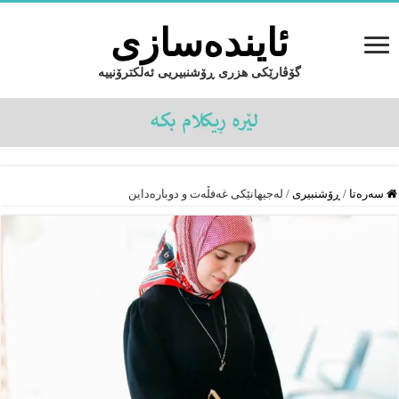
ئایندەسازى
گۆڤارێکی هزری ڕۆشنبیریی ئەلکترۆنییە
سەرەتا
/
ڕۆشنبیرى
/
لەجیهانێکی غەفڵەت و دوبارەداین