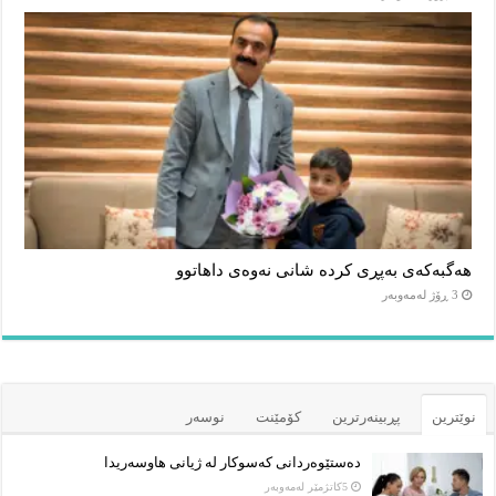
هەگبەکەی بەپڕی کردە شانی نەوەی داهاتوو
3 ڕۆژ لەمەوبەر
نوێترین
پڕبینەرترین
کۆمێنت
نوسەر
دەستێوەردانی کەسوکار لە ژیانی هاوسەریدا
5كاتژمێر لەمەوبەر