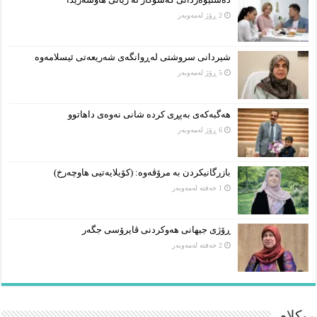
2 ڕۆژ لەمەوبەر
شیردانی سروشتی لەڕوانگەی شەریعەتی ئیسلامەوە
5 ڕۆژ لەمەوبەر
هەگبەکەی بەپڕی کردە شانی نەوەی داهاتوو
6 ڕۆژ لەمەوبەر
بازرگانیکردن بە مرۆڤەوە: (کۆیلایەتیی هاوچەرخ)
1 حەفتە لەمەوبەر
ڕۆژی جیهانی هەوکردنی ڤایرۆسی جگەر
2 حەفتە لەمەوبەر
ڕیکلام