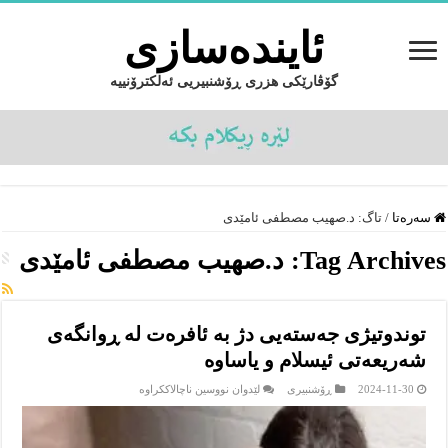
ئایندەسازى
گۆڤارێکی هزری ڕۆشنبیریی ئەلکترۆنییە
سەرەتا
/
تاگ:
د.صهیب مصطفی ئامێدی
Tag Archives:
د.صهیب مصطفی ئامێدی
توندوتیژی جەستەیی دژ به ئافرەت لە ڕوانگەی
شەریعەتی ئیسلام و یاساوە
لە
2024-11-30
ڕۆشنبیرى
لێدوان نووسین ناچالاککراوە
توندوتیژی
جەستەیی
دژ
به