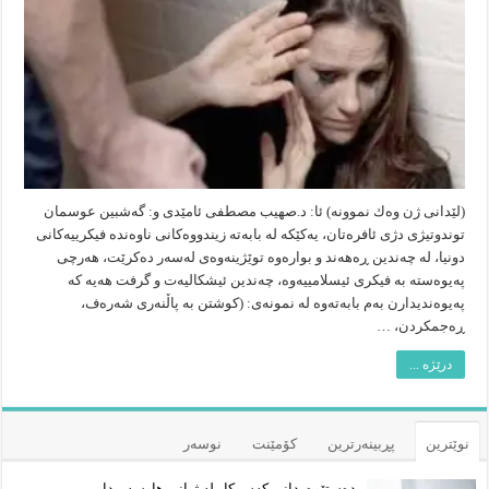
ئافرەت
لە
ڕوانگەی
شەریعەتی
ئیسلام
و
یاساوە
(لێدانی ژن وەك نموونە) ئا: د.صهیب مصطفی ئامێدی و: گەشبین عوسمان
توندوتیژی دژی ئافرەتان، یەكێكە لە بابەتە زیندووەكانی ناوەندە فیكرییەكانی
دونیا، لە چەندین ڕەهەند و بوارەوە توێژینەوەی لەسەر دەكرێت، هەرچی
پەیوەستە بە فیكری ئیسلامییەوە، چەندین ئیشكالیەت و گرفت هەیە كە
پەیوەندیدارن بەم بابەتەوە لە نمونەی: (كوشتن بە پاڵنەری شەرەف،
ڕەجمكردن، …
درێژە ...
نوێترین
پڕبینەرترین
کۆمێنت
نوسەر
دەستێوەردانی کەسوکار لە ژیانی هاوسەریدا