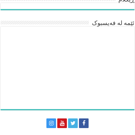
ئێمە لە فەیسبوک