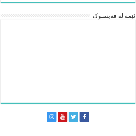
ئێمە لە فەیسبوک