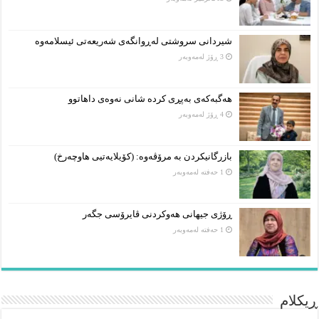
شیردانی سروشتی لەڕوانگەی شەریعەتی ئیسلامەوە
3 ڕۆژ لەمەوبەر
هەگبەکەی بەپڕی کردە شانی نەوەی داهاتوو
4 ڕۆژ لەمەوبەر
بازرگانیکردن بە مرۆڤەوە: (کۆیلایەتیی هاوچەرخ)
1 حەفتە لەمەوبەر
ڕۆژی جیهانی هەوکردنی ڤایرۆسی جگەر
1 حەفتە لەمەوبەر
ڕیکلام