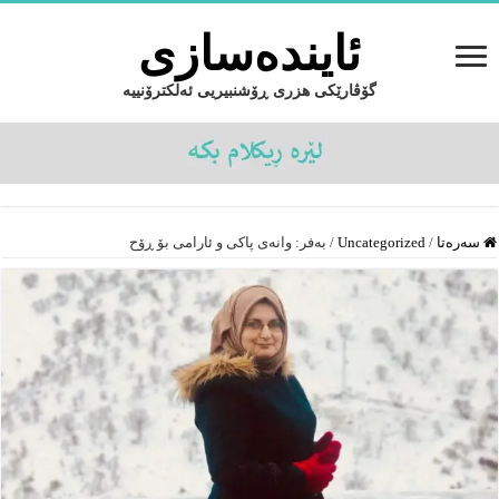
ئایندەسازى
گۆڤارێکی هزری ڕۆشنبیریی ئەلکترۆنییە
سەرەتا
/
Uncategorized
/
بەفر: وانەی پاکی و ئارامی بۆ ڕۆح