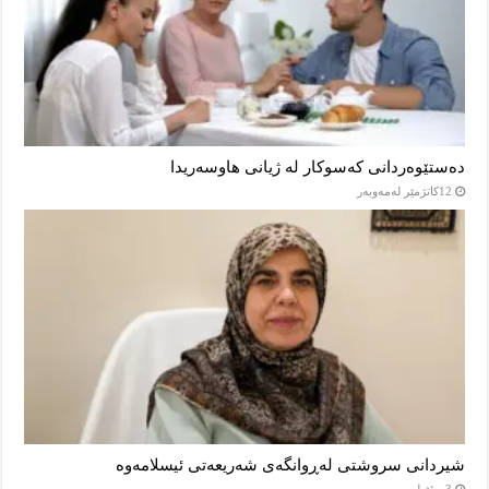
دەستێوەردانی کەسوکار لە ژیانی هاوسەریدا
12كاتژمێر لەمەوبەر
شیردانی سروشتی لەڕوانگەی شەریعەتی ئیسلامەوە
3 ڕۆژ لەمەوبەر