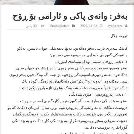
بەفر: وانەی پاکی و ئارامی بۆ ڕۆح
aynda saze
2026-01-23
Uncategorized
334 بینەر
تریفە جلال
کاتێک سەیری بارینی بەفر دەکەین، تەنها دیمەنێکی جوان نابینین، بەڵکو
وانەیەکی گەورەی خودایی و پەروەردەیی دەبینین:
١. لایەنی ڕۆحی: سپێتی وەک نیشانەی لێبوردن
بەفر هەموو تەمومژ و پیسییەکانی سەر زەوی دادەپۆشێت و جیهان سپی
دەکاتەوە. ئەمە وەبیرهێنانەوەیەکی ڕۆحییە بۆ ئێمە؛ کە وەک چۆن بەفر زەوی
سپی دەکاتەوە، “تەوبە” و “زیکر”یش دڵەکانمان لە ژەنگی گوناه پاک
دەکەنەوە. هەوڵبدە ڕۆحت هەمیشە وەک بەفری تازە باریو بێگەرد بێت.
٢. لایەنی پەروەردەیی: هێزی بێدەنگی
بەفر بە بێدەنگی دەبارێت، بەڵام گەورەترین کاریگەری لەسەر سروشت
دروست دەکات. ئەمە وانەیەکی پەروەردەییە بۆ ژیانمان؛ فێرمان دەکات کە بۆ
ئەوەی کاریگەر بین، پێویست ناکات هەمیشە هاوار بکەین و دەنگەدەنگمان
هەبێت. مرۆڤی بەهێز و پەروەردەکراو، بە بێدەنگی کار دەکات و بە بێدەنگی
گۆڕانکاری دروست دەکات.
٣. لایەنی ئایینی: تەسلیمبوون بە قەزا و قەدەر