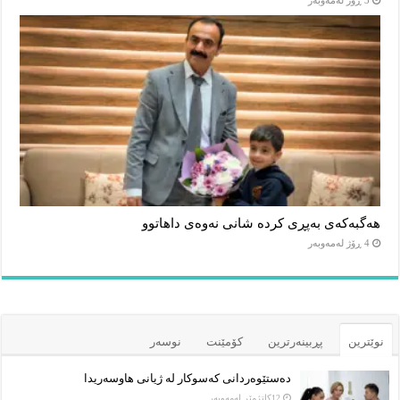
هەگبەکەی بەپڕی کردە شانی نەوەی داهاتوو
4 ڕۆژ لەمەوبەر
نوێترین
پڕبینەرترین
کۆمێنت
نوسەر
دەستێوەردانی کەسوکار لە ژیانی هاوسەریدا
12كاتژمێر لەمەوبەر