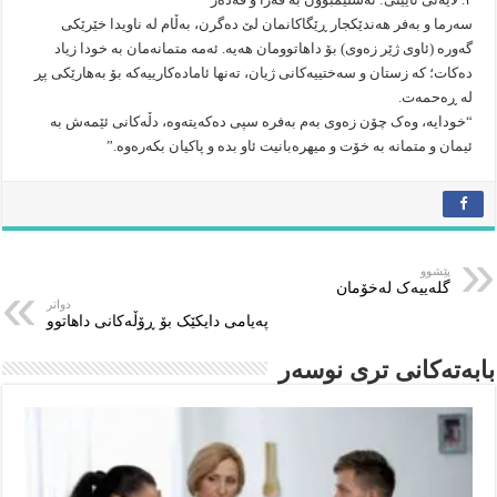
سەرما و بەفر هەندێکجار ڕێگاکانمان لێ دەگرن، بەڵام لە ناویدا خێرێکی
گەورە (ئاوی ژێر زەوی) بۆ داهاتوومان هەیە. ئەمە متمانەمان بە خودا زیاد
دەکات؛ کە زستان و سەختییەکانی ژیان، تەنها ئامادەکارییەکە بۆ بەهارێکی پڕ
لە ڕەحمەت.
“خودایە، وەک چۆن زەوی بەم بەفرە سپی دەکەیتەوە، دڵەکانی ئێمەش بە
ئیمان و متمانە بە خۆت و میهرەبانیت ئاو بدە و پاکیان بکەرەوە.”
پێشوو
گلەییەک لەخۆمان
دواتر
پەیامی دایکێک بۆ ڕۆڵەکانی داهاتوو
بابەتەکانى ترى نوسەر