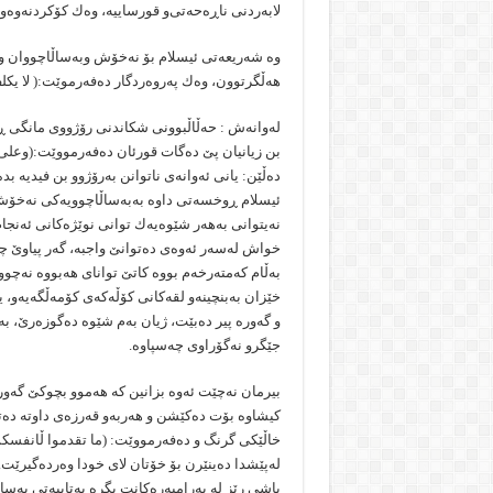
لابەردنی ناڕەحەتی‌و قورساییە، وەك كۆكردنەوەو 
وە شەریعەتی ئیسلام بۆ نەخۆش وبەساڵاچووان وجگ
هەڵگرتوون، وەك پەروەردگار دەفەرموێت:( لا یكلف الل
لەوانەش : حەڵاڵبوونی شكاندنی رۆژووی مانگی ڕە
دەڵێن: یانی ئەوانەی ناتوانن بەرۆژوو بن فیدیە 
ئیسلام ڕوخسەتی داوە بەبەساڵاچوویەكی نەخۆش 
نەیتوانی بەهەر شێوەیەك توانی نوێژەكانی ئەنج
خواش لەسەر ئەوەی دەتوانێ‌ واجبە، گەر پیاوێ‌ چ
بەڵام كەمتەرخەم بووە كاتێ‌ توانای هەبووە نەچوو
خێزان بەبنچینەو لقەكانی كۆڵەكەی كۆمەڵگەیە‌و، 
و گەورە پیر دەبێت، ژیان بەم شێوە دەگوزەرێ‌، بە
جێگرو نەگۆراوی چەسپاوە.
بیرمان نەچێت ئەوە بزانین كە هەموو بچوكێ‌ گەور
كیشاوە بۆت دەكێشن و هەربەو قەرزەی داوتە دەتدە
لەپێشدا دەینێرن بۆ خۆتان لای خودا وەردەگیرێت
باشی رێز لە بەرامبەرەكانت بگرە بەتایبەتی بەس