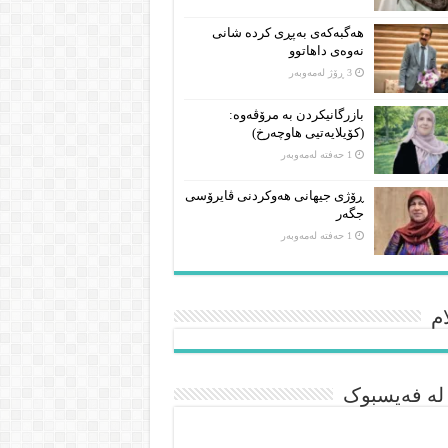
هەگبەکەی بەپڕی کردە شانی
نەوەی داهاتوو
3 ڕۆژ لەمەوبەر
بازرگانیکردن بە مرۆڤەوە:
(کۆیلایەتیی هاوچەرخ)
1 حەفتە لەمەوبەر
ڕۆژی جیهانی هەوکردنی ڤایرۆسی
جگەر
1 حەفتە لەمەوبەر
م
 لە فەیسبوک