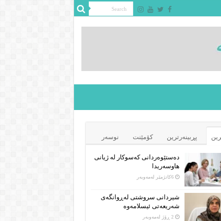
رین
پڕبینەرترین
کۆمێنت
نوسەر
دەستێوەردانی کەسوکار لە ژیانی
هاوسەریدا
6كاتژمێر لەمەوبەر
شیردانی سروشتی لەڕوانگەی
شەریعەتی ئیسلامەوە
2 ڕۆژ لەمەوبەر