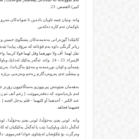
كبیر) القصص: 23.
واتە: وتیان ئێمە ئاویان نادەین تا شوانەكان مەڕو
باوكمان ئەم كارە دەكەین.
كاتێكدا گوزەرانی بەتەمەنەكان پشتگوێ‌ خستن و ت
زیاتر گرنگی داوە بەم قۆناغە كە مرۆڤ پیایدا تێدەپ
تقل لهما: أف ولا تنهرهما وقل لهما قولا كریما. 
الإسرا‌ء: 23 – 24. واتە: ئەگەر یەكێك 
پێمەڵێ و لێیان توڕەمەبە و مەچۆ بەگژیاندا، بەڕێز
و بیشڵێ‌ ئەی پەروەردگارم ڕەحم وبەزەیی برێژە ب
بەهەمان شێوەش پیربوون‌و بەساڵاچوون زۆرتر جێ
لەم بارەیانەوە، كە دەفەرمووێت: [ رغم أنف ثم رغ
عند الكبر – أحدهما أو كلیهما – فلم یدخل الجنە ] 
ففیهما فجاهد.
واتە: لوتی بچێ‌ بەخۆڵدا، لوتی بچێ‌ بەخۆڵدا ، ل
لەگەڵ دایك وباوكیدا بێت یا لەگەڵ یەكێكیان لە ك
وەرگرت بۆ تێكۆشان لەپێناوی خوادا فەرمووی: دای