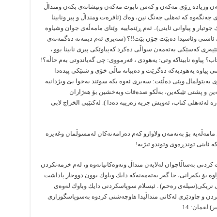
كەن وزیادە ڕۆی مەكەن و كەس نابوت مەكەن ونیشانەی بكەن ومنداڵ
جەنگەوە كە ئەهلی جەنگ نین، وەك (ئافرەت ومنداڵ و پیر ونابینا
تیار و پیاوانی ئاینی).. ئەم ڕێنماییە وێنای مامەڵەی جوان وشیاوە
تی ئاشتی وئاسیدا دەبێت چۆن بێت!!؟ (سەیری ئەم دیمەنە دەگمەنەی
ێپەری كەسێكی بەتەمەن سواڵی دەكرد كەپیاوێكی پیری نابینا بوو ،
اب؟ پیاوە نابیناكە وتی: یەهودی ، فەرمووی: چی گەیاندوتی بەم حاڵە؟!
 پیاوە یەهودیەكە دەگرێت و دەیباتە ماڵی خۆی و شتێكی پیدەدا
ی بەیتولمال وپێی دەڵێت: سەیری ئەوە بكە سوێند بەخوا بێ ویژدانیە
ەین و پشتی تێبكەین، بەڵكو صدەقات وبەخشین بۆ هەژاران
 لەئەهلی كتاب، ئەویش جزیە زەریبە دەدا ). لەكتێبی الخراج لابی
ەڵەیە بۆ بەتەمەن ولاوازو كەم دەرامەتەكان لەمسوڵمان وغەیرە
 ئاینی توندڕەوی وتوندو تیژیە!
ردنی بەساڵاچوان لەلایەن منداڵ ونەوەكانیانەوە و، لەم خزمەتكردن
ە بۆ بكەرانی، جا گەر بەتەمەنەكە دایك وباوك بوون دووجار پاداشت
نزیكی(سیلەی رەحم) . ئیسلام سوپاسكردنی دایك وباوك لەوەی
دن و چاودێری لەكاتی منداڵیدا هاوچەشنی كردوە بەسوپاسگوزاری
لقمان: 14.