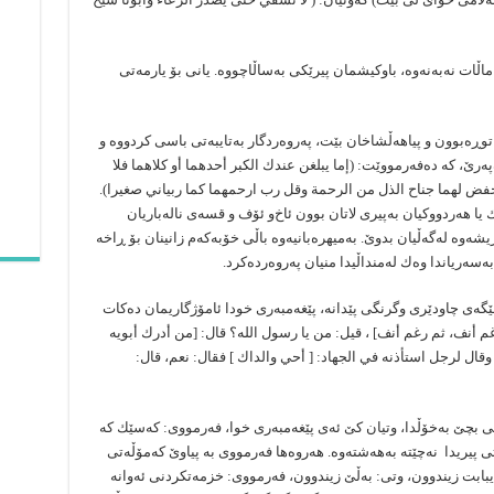
 ماڵات نەبەنەوە، باوكیشمان پیرێكی بەساڵاچووە. یانی بۆ یارمەتی
وڕەبوون و پیاهەڵشاخان بێت، پەروەردگار بەتایبەتی باسی كردووە و
ەرێ‌، كە دەفەرمووێت: (إما یبلغن عندك الكبر أحدهما أو كلاهما فلا
واخفض لهما جناح الذل من الرحمة وقل رب ارحمهما كما ربیاني صغیرا).
لەدایك وباوك یا هەردووكیان بەپیری لاتان بوون ئاخ‌و ئۆف و قسەی نالەباریان
یشەوە لەگەڵیان بدوێ‌. بەمیهرەبانیەوە باڵی خۆبەكەم زانینان بۆ ڕاخە
ەسەریاندا وەك لەمنداڵیدا منیان پەروەردەكرد.
گەی چاودێری وگرنگی پێدانە، پێغەمبەری خودا ئامۆژگاریمان دەكات
م أنف، ثم رغم أنف] ، قیل: من یا رسول الله؟ قال: [من أدرك أبویه
. وقال لرجل استأذنه في الجهاد: [ أحي والداك ] فقال: نعم، قال:
وتی بچێ‌ بەخۆڵدا، وتیان كێ‌ ئەی پێغەمبەری خوا، فەرمووی: كەسێك كە
اتی پیریدا نەچێتە بەهەشتەوە. هەروەها فەرمووی بە پیاوێ‌ كەمۆڵەتی
بابت زیندوون، وتی: بەڵێ‌ زیندوون، فەرمووی: خزمەتكردنی ئەوانە