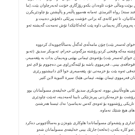
وێت وماڵی خۆت ئاوەدان بكەو رۆژگاری خۆتت لەبەرچاوان بێت، [ما
د سنة] رواه الترمذي. ئەمانە هەموو پاڵنەر و پاڵپشتن بۆ چاودێریكرن
ەكانیان، تا ئەو كاتەی كە بزانی خۆشت پیرێكی دلخۆش دەبیت و
ەروەردگار پەیمانی داوە پێت كەلەكاتێكدا تۆش تەمەنت گەیشتە ئەو
خوای لەسەر بێت) چۆن مامەڵەی لەگەڵ بەساڵاچوویەك كردووە
 ڕۆشتە مەكە وفتحی كردو رۆشتە مزگەوتی حەرام، ئەبوبكر سدیق (ئەبو
 خوای لەسەر بێت) بۆئەوەی ئیمانی بهێنی وپەیمان بدات بە پێغەمبەر،
قوحافەی بینی ، فەرمووی باشە بۆ لێنەگەڕاوی من دەچووم بۆ لای ئەو
 حەقی ئەوە بێت بۆ خزمەتی تۆ، پێغەمبەری خوا لای دانیشتوو رێزی
ەرمووی ئیمان بهێنە، ئیمانی هێنا). سیرة النبویة لابن كثیر.
ی هاوەڵانیش بووە، ئەبوبكری سدیق كاتی خەلیفەی مسوڵمانان بوو
رۆشت بۆ خزمەتكردنی پیرەژنێكی نابینا لەمەدینە، ئەبێت چاودێری
ە تاریكی ڕۆشتووە بۆ ئەوەی كەس نەیناسێ‌! نەك ئیستا هەرشتێ‌
های هیچ شتێك نەماوە.
ری و پێشەوای مسوڵماناندا هاوكاری بێوەژن و بەساڵاچوونی دەكرد
 ئەو كارە بكەن، (تەلحە) جارێك بینی خەلیفەی مسوڵمانان شەو