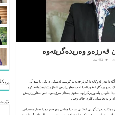
 قەرزەو وەریدەگریتەوە
ى
432 بینەر
ڕیکلا
ڵگەدا هەر لەوكاتەدا كەپارچەیەك گۆشتە لەسكی دایكی تا منداڵی
ەروەردگار لەقورئاندا ئەم بەهاو ڕێزەی ئاماژەپێداوە( ولقد كرمنا
ەم قۆناغەكانیدا خاوەن پلە وڕیزگیراوە بەهۆی بەهای مرۆییەوە، ئەو بەهاو ڕێزەش
 و ئەنجامدانی كاری چاك وخێر.
ئێمە
دەكات بەڕێزگرتنی لەكاتی پیریدا وهانی دەروبەر دەدا بەیارمەتیدانی،
امی خوای لی بێت) كەوتیان: ( لا نسقي حتی یصدر الرعا‌ء وأبونا شیخ