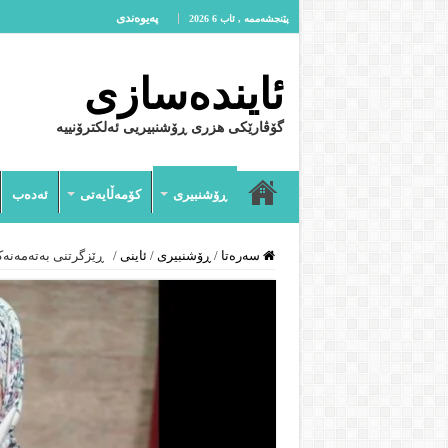
پەیوەندى
پێنجشەممە , ئاب 6 2026
ئایندەسازى
گۆڤارێکی هزری ڕۆشنبیریی ئەلکترۆنییە
ڕۆشنبیرى
کۆمەڵایەتى
ئەدەب
سەرەتا
/
ڕۆشنبیرى
/
ئاینى
/
ڕێزگرتنی بەتەمەنەكا