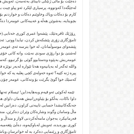
دەچێت بۆ ماڵی ژنێكی نابینای بەتەمەن، ئەویش هە
لەجێگەدا كەوتووە، پرسیاری لێكرد ئەو پیاو چیت ب
كارم بۆ دەكات وپاك وخاوێنم دەكات و خواردنم بۆ
بچویتایە، بەشوێن هەڵە و عەیبەكانی عومەردا دە
ڕۆژێك ئافرەتێك، پێشەوا عمری كوڕی خەتابی (خوا
ئامۆژگاری زۆری پێشكەش كردن، تیایدا ووتی: ئەی 
پێشەوای موسوڵمانان، لە خوا بترسە ئەی عومەر: 
لەشتێ‌ بۆ دوا رۆژی سودی نەبێت. واتە كاتی خۆی ب
عومەریش بەپێوە وەستابوو گوێی بۆ گرتبوو، كەس
والله ئەگەر لە بەیانیەوە هەتا ئێوارە لەبەر نوێژ
پیرە ژنە كێیە؟ ئەوە خەولەی كچی پعلبه یە كە خو
كەسێك خوا گوێ بگرێت بۆ وتەكانی، عومەر چۆن گو
ئێمە لەكوێی ئەو قیەم وبەهایەداین! ئیسلام تەن
داوا ناكات، بەڵكو بۆ بێباوەڕانیش هەمان داوای ه
جەنگەكانیشدا حسابی تایبەتی كراون، دەزانین لە
ماڵ وسامان وگوند وشارەكان وێران دەكرێن، مندا
فەرمانیكرد بەجوان مامەڵەكردنی لاواز و منداڵ و
كوری بورەیدە، ئەویش لەباوكیەوە، دەڵێ‌ پێغەمبە
ئامۆژگاری و ڕێنمایی دەكرد بە لە خواترسان وبا