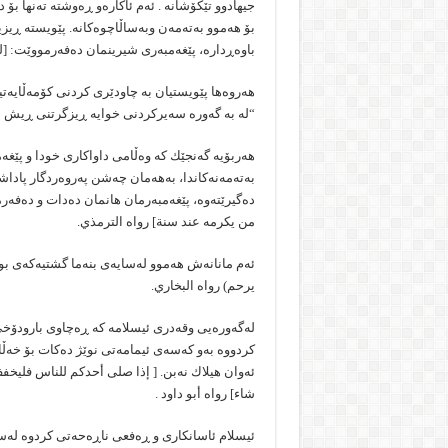
جیهادوو تێكۆشانە . ئەم ئاكارەو ڕەوشتە تەنها بۆ
بۆ هەموو بەتەمەن وبەساڵاچوەكانە. پێویستە ڕیزی
باوەڕدارە، پێغەمبەری شیرینمان دەفەرمووێت: [لی
هەروەها پێویستیان بە چاودێری كردنی كۆمەڵایەتی
“لە بە گەورە سەیركردنی خوایە ڕیزگرتنی ڕیش سپ
هەربۆیە گەنجێك كە وەڵامی داواكاری خودا و پێغ
بەتەمەنەكاندا، بەهەمان چەشن پەروەردگار پاداشت
دەگیرێتەوە، پێغەمبەرمان هانمان دەدات و دەفەرم
من یكرمه عند سنة] رواه الترمذي.
ئەم مانانەش هەموو لەسایەی بنەما گشتیەكەی بوار
یرحم) رواه البخاري.
لەگەورەیی وقەدری ئیسلامە كە ڕەچاوی بارودۆخی
كردووە بەو كەسەی ئیمامەتی نوێژ دەكات بۆ خەڵ
ئەوان هیلاك نەبن. [ إذا صلی أحدكم للناس فلیخف
شا‌ء] رواه أبو داود .
ئیسلام ئاسانكاری و ڕەفعی ناڕەحەتی كردوە لەس