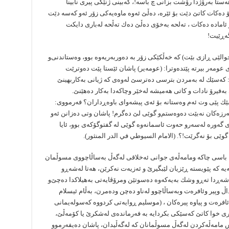
ستا بەرۆژدا رۆشت بزانی چ باسە!، كەبینی ژنێكی پیری نابینا
ۆ دەكات كاتێ‌ دێت بۆ ئێرە، دەڵێ‌ ئەوە ماوەیەكی زۆر ئەو كەسە دێت
 ئامادە دەكات ، تەلحە بەخۆی دەڵێ‌ دەك تەڵحە لەباری دایكت
گەڕێیت!
لێی ڕازی بێت) كە خەڵكێكی زۆر بە دەوربەریەوە بوو، وەستاندنی‌و
عومەر بیرتە پێتدەوترا: (عومەیر) پاشان ئێستا پێت دەوترێت
كەسێك لە بەمردن بترسی دەترسێ‌ لەوەی كە ژیانی بەكاربهینێ‌
ەفیرۆ نادات و كاتی هەمیشە لەخێر وچاكەدا بەكار دەهێنێ‌.
ێك پێی وت ئەم وەستانە بۆ ئەی پیشەوای باوەڕداران؟ فەرمووی:
ە فەرزەكان نەبێت دەوەستم‌و گوێی لێ‌ دەگرم! پاشان وتی دەزانن ئەو
ای گەورە لەسەرو حەوت ئاسمانەوە گوێی لە گفتوگۆكەی بوو، ئایا
ێی بۆ نەگرێت!؟. (الامام السیوطي في الدر المنثور).
ها باسی چاكە ومامەڵەی جوانی ئەخلاقی لەگەڵ بەساڵاچووی مسوڵمان
ەیە كە پێویستە ڕێزیان لێبگیرێ‌ و ئەزیەت نەكرێن، هەتا لەشەڕو
شەڕدا تەڕو وشك بەیەكەوە دەسوتێن ومرۆڤایەتی بەهیلاكدا دەچێ‌‌و
ڵ وپیر وئافرەت وبەساڵاچوو لەناو دەچن ودەمرن، بەڵام ئیسلام
 ئافرەت و پیاوە پیرەكان ، (موسلیم ڕوایەتی كردووە كەسولەیمانی
ری خوا كاتێ‌ كەسێكی بكردایە بە فەرماندەی لەشكرێ‌ یا كۆمەڵێ‌،
ش مامەڵەكردن لەگەڵ مسوڵمانان كە لەگەڵیدان، پاشان دەیفەرموو