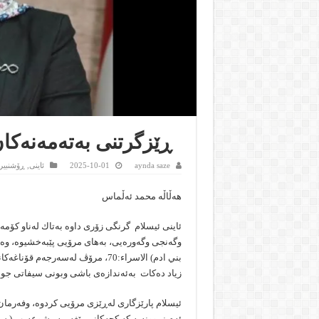
ڕێزگرتنی بەتەمەنەكان
aynda saze
2025-10-01
ئاینى
,
ڕۆشنبیر
هەڵاڵە محمد ئەڵماس
ئاینی ئیسلام گرنگی زۆری داوە بەتاك لەناو كۆمە
وگەنجی وگەورەیی، بەهای مرۆیی پێبەخشیوە، وەك پ
بني ادم) الاسراء:70، مرۆڤ لەسەرج
زیاد دەكات بەئەندازەی باشی وبونی سیفاتی جوان
ئیسلام پارێزگاری لەڕێزی مرۆیی كردوە، وفەرمان 
ئەم نموونەیە كە كچەكانی پێغەمبەر شوعەیب ( سەل