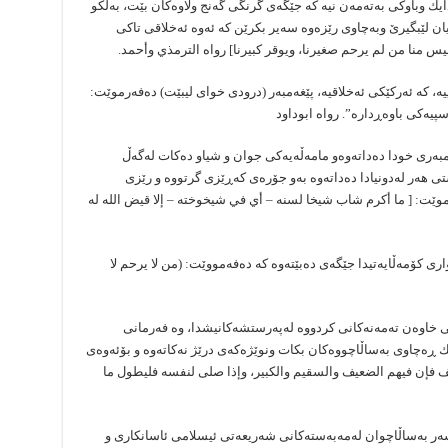
 دایك وباوكی بەتەمەن نیە كە جێگەی گرنگی گەنج ولاوەكان بێت، بەڵكو
ان لێبگیرێ‌ وبەچاوی رێزەوە سەیر بكرێن كە ئەوە ئەخلاقی تاكی
س منا من لم یرحم صغیرنا، ویوقر كبیرنا] رواه الترمذي وأحمد.
یە، كە ئەركێكی ئەخلاقیە، پێغەمبەر (درودی خوای لیبێت) دەفەرموێت:
یەكی باوەڕدارە”. رواه ابوداود
ەمبەری خودا دەداتەوەو مامەڵەیەكی جوان و شیاو دەكات لەگەڵ
ی هەر لەدونیادا دەداتەوە بەو جۆرەی كەڕێزی گرتووە و رێزی
وێت: [ ما أكرم شاب شیخا لسنه – أي في شیخوخته – إلا قیض الله له
ی كۆمەڵایەتیدا جێگەی دەبێتەوە كە دەفەمووێت: (من لا یرحم لا
 خاوەن تەمەنەكانی كردووە لەپەرستشەكانیشدا، وە فەرمانی
ك ڕەچاوی بەساڵاچووەكان بكات ونوێژەكەی درێژ نەكاتەوە و بۆئەوەی
ف فإن فیهم الضعیف والسقیم والكبیر، وإذا صلی لنفسه فلیطول ما
ەر بەساڵاچوان لەمەبەستەكانی شەریعەتی ئیسلامی ئاسانكاری و