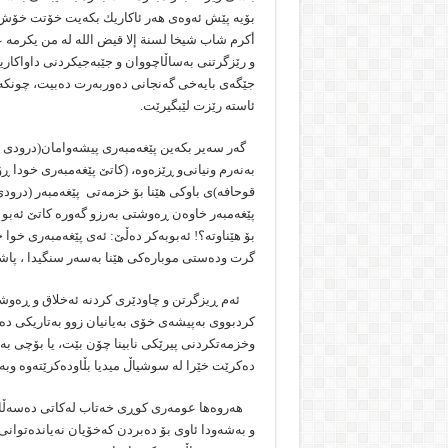
بۆیە پێش ئەوەی هەر ئاكاریك بكەیت خۆتت خۆش ب
أكرم شاب شیخا لسنة إلا قیض الله له من یكرمه عن
و رێزگرتنی بەساڵاچووان و جێبەجیكردنی داواكاری
جێگەی بایەخی گەنجانی دەوربەرت دەبیت، چونكە پ
ئاستە رێزت لێبگیرێت.
گەر سەیر بكەین پێغەمبەری پیشەوامان(درودی 
بەنەرم ونیانی‌و ڕێزەوە، (كاتێ‌ پێغەمبەری خودا
قوحافە)ی باوكی هێنا بۆ خزمەتی پێغەمبەر (درودی
پێغەمبەر خاوەن ڕەوشتی بەرزو گەورە كاتێ‌ ئەبو 
بۆ هێناوتە؟! ئەبوبەكر دەڵێ‌: ئەی پێغەمبەری خوا
گرت ودەستی موبارەكی هێنا بەسەر سنگیدا ، پاشان ف
ئەم ڕیزگرتن و چاودێری كردنە ئەخلاق و ڕەوشت
كردبووی بەپیشەی خۆی بەیانیان زوو بەتاریكی دە
وخزمەتكردنی پیرێكی نابینا چۆن بێت، یا بۆچی ب
دەكرێت خێرا لە سوشیاڵ میدیا بڵاودەكرێتەوە وبە
هەروەها عومەری كوڕی خەتاب لەكاتی دەسەڵاتدا
و بەشەودا ئاوی بۆ دەبردن كەخۆیان نەیاندەتوانی