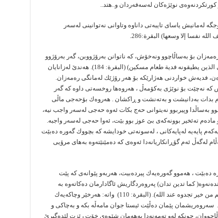
كورتكردنەوەی نوێژەكان لەسەفەردان و..هتد..
ە لەمانیش یاسای تایبەتی داناوە وتاوانی نەتوانینی لەسەر
ه نفسا إلا وسعها) البقرة:286.
مەزان بۆ بەساڵاچوو ونەخۆش، كە ناتوانن بەرۆژووبن، گەر بەرۆژوو
بن زیانیان پێ‌ دەگات قورئان دەفەرمووێت:(وعلی الذین یطیقونه فدیة طعام مسكین) (البقرة: 184). هەندێ‌ لەزانایان
بدەن، فدیەش خواردنی هەژارێكە بۆ هەر رۆژێك لەمانگی رەمەزان.
كە نەچێت بۆ نوێژی بەكۆمەڵ ، هەروەها روخسەتی داوە كە گەر
ام بدات بەدانیشت و بەتەنشت و ڕاكشان . هەروەك بۆحەجی ماڵی
وو بەساڵدا وپیربوو نەیتوانی حەج بكات ئەوە حەجی لەسەر واجب نیە،
 مادەم تەئخیر بوونەكەی بێ‌ عوز بوو بێت، ئەوا حەجی لەسەر واجبە.
یەكەم پایەیە لەپایەكانی ، لەسونەتی خودایشە كە بچووك گەورە دەبێت
ڵام لەگەڵ ئەم گۆڕانكاریانەدا ئەوەی كە دەمێنێتەوە بەهای مرۆیی
ە دەبێت ، هەموو گەورەیەك پیردەبیت، هەربەو پێوانەی كە پێت
نەوە( كما تدین تدان) پەروەردگاریش ئاگادارمان دەكاتەوە بە
خاڵێكی گرنگ و دەفەرمووێت: (ما تقدموا ڵانفسكم من خیر تجدوه عند الله). (البقرة: 110) واتە: هەرخێر وچاكەیەك
. سەروەریشمان پێمان دەڵێت ئیستا جوان مامەڵە بكە و بەچاكی و
اڵاچووان، چونكە لەو تەمەنەدا بەهەمان شێوەی خۆت رێزت لێدەگیرێ‌