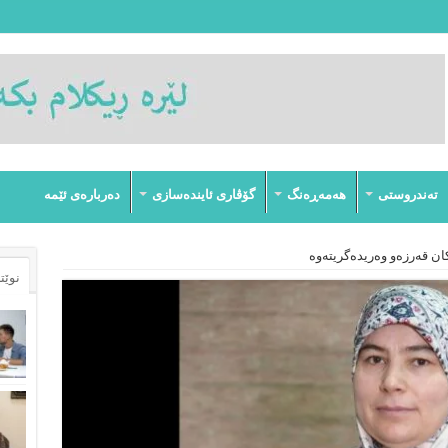
تەندروستى
هەمەڕەنگ
گۆڤارى ئایندەسازى
دەربارەى ئێمە
ن قەرزەو وەریدەگریتەوە
نوێت