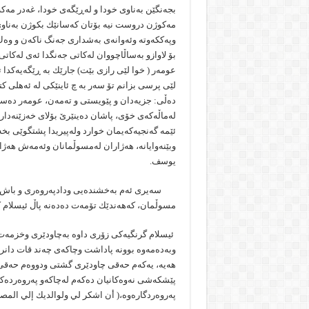
بجەنگێن بەناوی خودا و لەڕێگەی خودا، غەدر مە
مەكوژن دروست نیە بۆتان كەسانێك بكوژن بەناوی 
وپەككەوتە وئەوانەی بەشداری جەنگ ناكەن و وەك جو
بۆ لاوازو بەساڵاچووان لەكاتی جەنگدا ئەی لەكا
عومەر ( خوا لێی رازی بێت) جارێك بە ڕێگەیەكدا ت
لێی پرسی بزانم تۆ سەر بە چ ئاینێكی لە ئەهلی كت
دەڵی: جزیەدان و پێویستی و تەمەن، عومەر دەستی
لەماڵەكەی خۆی، پاشان دەینێرێ‌ بۆلای خەزێنەدار
ئێمە گەنجیەكەیمان خوارد ولەپیریدا پشتگوێی بخ
وبێنەوایانە، هەژاران لەمسوڵمانان وئەمەش هەژارە
یوسف.
سەیری ئەم بەخشندەیی ودادپەروەری و باش مام
مسوڵمان، كەهەندێك تۆمەت دەدەنە پاڵ ئیسلام كە
ئیسلام گرنگیەكی زۆری داوە بەچاودێری وخزمەت ك
وبەدەمەوە بوونە پاداشت وچاكەی چەند قات دانراو
هەیە، یەكەم حەقی چاودێری گشتی ودووەم حەقی 
پێشكەشی نەوەكانیان دەكەم لەچاكەو پەروەردەكر
پەروەردگارەوە،( أن اشكر لي ولوالديك إلي المصير) 