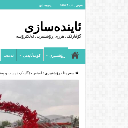
پەیوەندى
هەینی , ئاب 7 2026
ئایندەسازى
گۆڤارێکی هزری ڕۆشنبیریی ئەلکترۆنییە
ڕۆشنبیرى
کۆمەڵایەتى
ئەدەب
سەرەتا
/
ڕۆشنبیرى
/
لەهەر جێگایەک دەست و پەنج