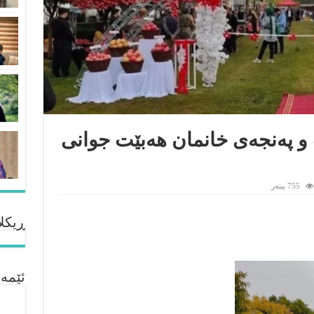
 پەنجەی خانمان هەبێت جوانی
755 بینەر
ڕیکلا
ئێمە