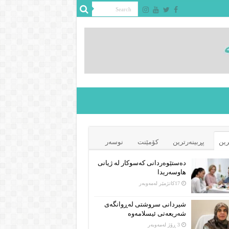
رین
پڕبینەرترین
کۆمێنت
نوسەر
دەستێوەردانی کەسوکار لە ژیانی
هاوسەریدا
17كاتژمێر لەمەوبەر
شیردانی سروشتی لەڕوانگەی
شەریعەتی ئیسلامەوە
3 ڕۆژ لەمەوبەر