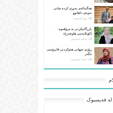
هەگبەکەی بەپڕی کردە شانی
نەوەی داهاتوو
4 ڕۆژ لەمەوبەر
بازرگانیکردن بە مرۆڤەوە:
(کۆیلایەتیی هاوچەرخ)
1 حەفتە لەمەوبەر
ڕۆژی جیهانی هەوکردنی ڤایرۆسی
جگەر
1 حەفتە لەمەوبەر
م
 لە فەیسبوک