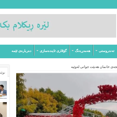
تەندروستى
هەمەڕەنگ
گۆڤارى ئایندەسازى
دەربارەى ئێمە
ەی خانمان هەبێت جوانی لەوێیە
نوێت